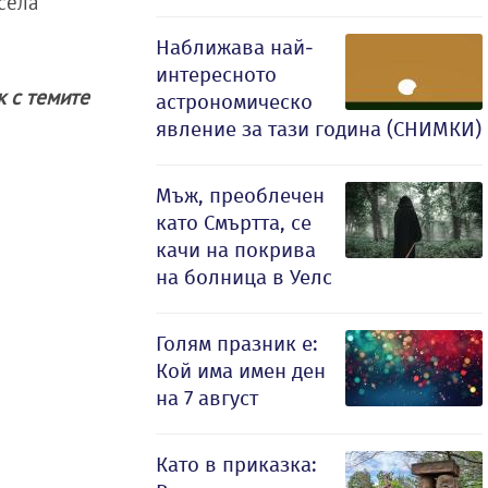
есела
Наближава най-
интересното
ак с темите
астрономическо
явление за тази година (СНИМКИ)
Мъж, преоблечен
като Смъртта, се
качи на покрива
на болница в Уелс
Голям празник е:
Кой има имен ден
на 7 август
Като в приказка: