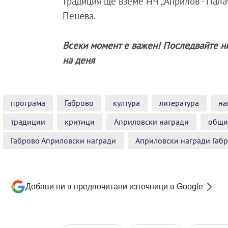
традиция ще вземе НЧ „Априлов - Палау
Пенева.
Всеки момент е важен! Последвайте н
на деня
програма
Габрово
култура
литература
на
традиции
критици
Априловски награди
общи
Габрово Априловски награди
Априловски награди Габ
Добави ни в предпочитани източници в Google