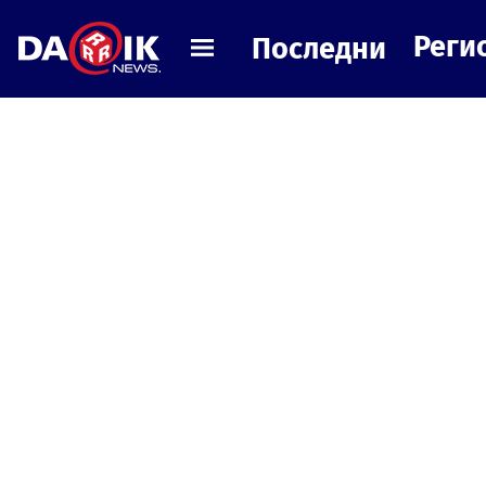
Реги
Последни