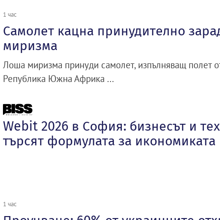
1 час
Самолет кацна принудително зара
миризма
Лоша миризма принуди самолет, изпълняващ полет о
Република Южна Африка ...
Webit 2026 в София: бизнесът и те
търсят формулата за икономиката
1 час