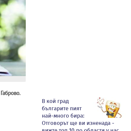
Габрово.
В кой град
българите пият
най-много бира:
Отговорът ще ви изненада -
вижте топ 10 по области у нас