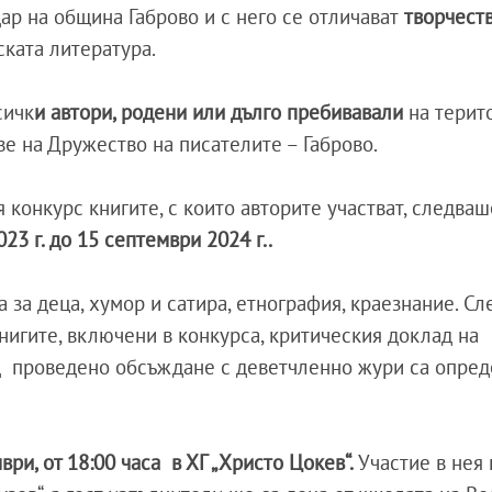
ар на община Габрово и с него се отличават
творчеств
ската литература.
сичк
и автори, родени или дълго пребивавали
на терит
ве на Дружество на писателите – Габрово.
конкурс книгите, с които авторите участват, следваш
23 г. до 15 септември 2024 г..
а за деца, хумор и сатира, етнография, краезнание. Сл
нигите, включени в конкурса, критическия доклад на
д проведено обсъждане с деветчленно жури са опред
ври, от 18:00 часа в ХГ „Христо Цокев“.
Участие в нея 