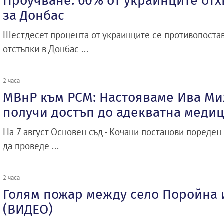
Проучване: 60% от украинците отх
за Донбас
Шестдесет процента от украинците се противопоста
отстъпки в Донбас ...
2 часа
МВнР към РСМ: Настояваме Ива Ми
получи достъп до адекватна меди
На 7 август Основен съд - Кочани постанови пореден
да проведе ...
2 часа
Голям пожар между село Поройна
(ВИДЕО)