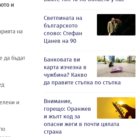
ото и
Светлината на
българското
орията на
слово: Стефан
Цанев на 90
е да бъдат
Банковата ви
карта изчезна в
чужбина? Какво
да правите стъпка по стъпка
ед
Внимание,
елени и
горещо: Оранжев
и жълт код за
опасни жеги в почти цялата
по
страна