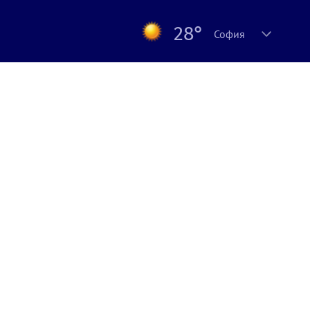
28°
София