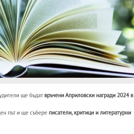
будители ще бъдат
връчени Априловски награди 2024 в 
ен път и ще събере
писатели, критици и литературни