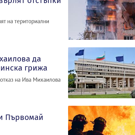
върлят отстъпки
вят на териториални
хаилова да
цинска грижа
 отказ на Ива Михаилова
 и Първомай