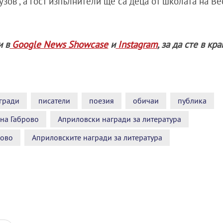
зов“, а гост изпълнители ще са деца от школата на В
и в
Google News Showcase
и
Instagram
, за да сте в кр
гради
писатели
поезия
обичаи
публика
на Габрово
Априловски награди за литература
рово
Априловските награди за литература