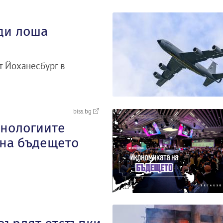
ди лоша
т Йоханесбург в
biss.bg
хнологиите
 на бъдещето