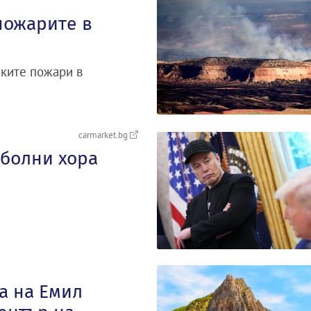
пожарите в
ските пожари в
carmarket.bg
 болни хора
а на Емил