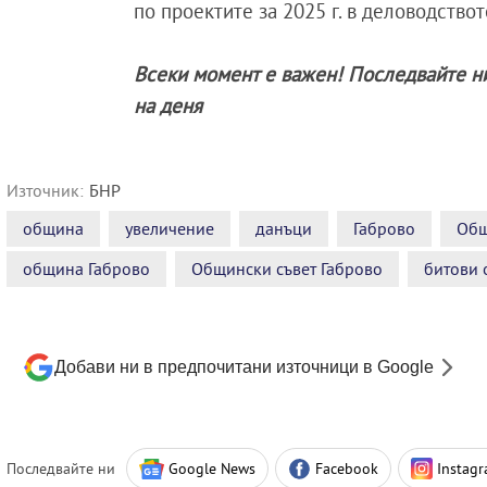
по проектите за 2025 г. в деловодств
Всеки момент е важен! Последвайте н
на деня
Източник:
БНР
община
увеличение
данъци
Габрово
Общ
община Габрово
Общински съвет Габрово
битови 
Добави ни в предпочитани източници в Google
Последвайте ни
Google News
Facebook
Instag