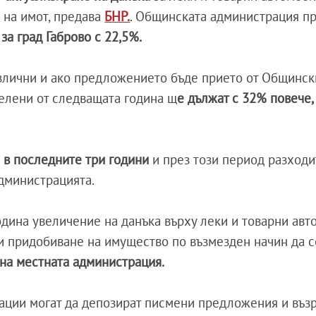
 на имот, предава
БНР.
. Общинската администрация п
за град Габрово с 22,5%.
злични и ако предложението бъде прието от Общински
елени от следващата година щ
е дължат с 32% повече,
н в последните три години
и през този период разходи
администрацията.
одина увеличение на данъка върху леки и товарни ав
и придобиване на имущество по възмезден начин да с
на местната администрация.
зации могат да депозират писмени предложения и въз