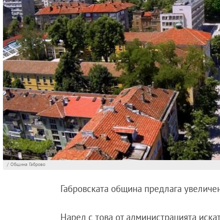
/ Община Габрово
Габровската община предлага увеличен
Наред с това от администрацията иска