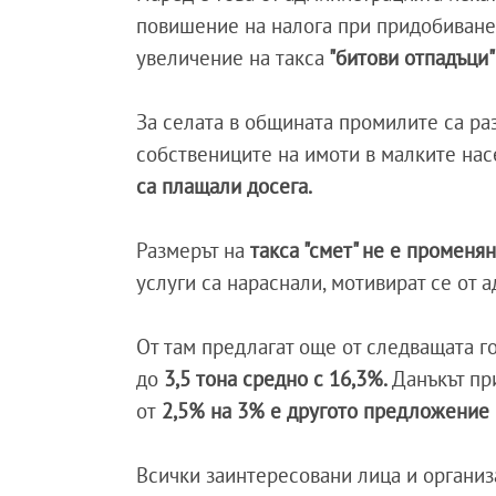
повишение на налога при придобиване
увеличение на такса
"битови отпадъци" 
За селата в общината промилите са ра
собствениците на имоти в малките нас
са плащали досега.
Размерът на
такса "смет" не е променя
услуги са нараснали, мотивират се от 
От там предлагат още от следващата г
до
3,5 тона средно с 16,3%.
Данъкът пр
от
2,5% на 3% е другото предложение 
Всички заинтересовани лица и органи