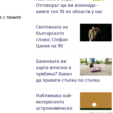
Отговорът ще ви изненада -
вижте топ 10 по области у нас
ак с темите
Светлината на
българското
слово: Стефан
Цанев на 90
Банковата ви
карта изчезна в
чужбина? Какво
да правите стъпка по стъпка
Наближава най-
интересното
астрономическо