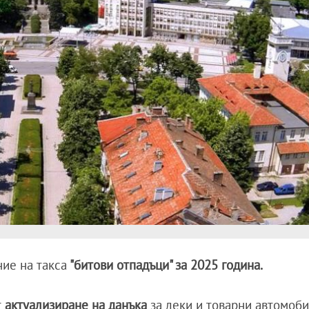
ие на такса
"битови отпадъци" за 2025 година.
т
актуализиране на данъка
за леки и товарни автомоб