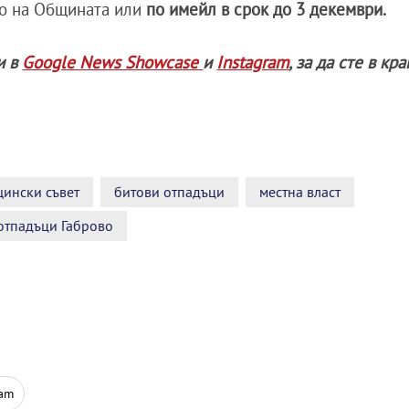
ото на Общината или
по имейл в срок до 3 декември.
и в
Google News Showcase
и
Instagram
, за да сте в кр
ински съвет
битови отпадъци
местна власт
отпадъци Габрово
ram