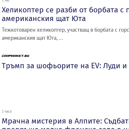
Хеликоптер се разби от борбата с 
американския щат Юта
Тежкотоварен хеликоптер, участващ в борбата с гор
американския щат Юта, ...
Тръмп за шофьорите на EV: Луди и
2 часа
Мрачна мистерия в Алпите: Съдбат