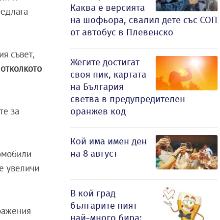
Каква е версията
редлага
на шофьора, свалил дете със СОП
от автобус в Плевенско
я съвет,
Жегите достигат
 отколкото
своя пик, картата
на България
светва в предупредителен
те за
оранжев код
Кой има имен ден
томобили
на 8 август
е увеличи
В кой град
българите пият
ражения
най-много бира: