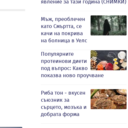
явление за тази година (СНИМКИ)
Мъж, преоблечен
като Смъртта, се
качи на покрива
на болница в Уелс
Популярните
протеинови диети
под въпрос: Какво
показва ново проучване
Риба тон - вкусен
съюзник за
сърцето, мозъка и
добрата форма