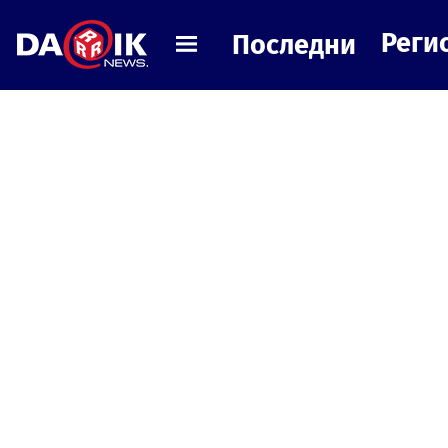
Реги
Последни