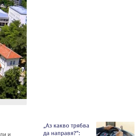
„Аз какво трябва
да направя?“:
или и