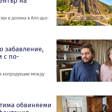
ентър на
зва в долина в Алп-дьо-
о забавление,
 с по-
за копродукции между
етима обвиняеми