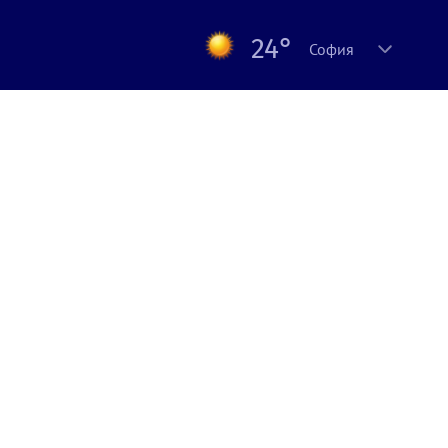
24°
София