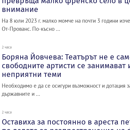
превръща малко френско село в ц
внимание
На 8 юли 2023 г. малко момче на почти 3 години изче
От-Прованс. По-късно ...
2 часа
Боряна Йовчева: Театърът не е сам
свободните артисти се занимават и
неприятни теми
Необходимо е да се осигури възможност и дотация 
държавните и ...
2 часа
Оставиха за постоянно в ареста п