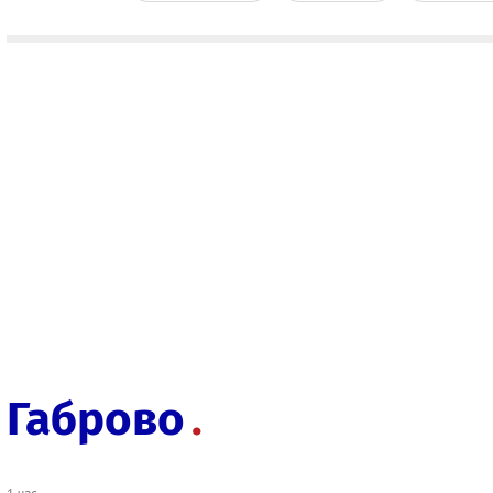
Габрово
1 час