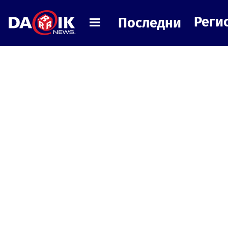
Реги
Последни