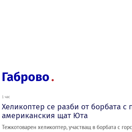
Габрово
1 час
Хеликоптер се разби от борбата с 
американския щат Юта
Тежкотоварен хеликоптер, участващ в борбата с гор