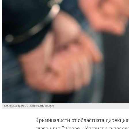
белезници дрога / / iStock/Getty Images
Криминалисти от областната дирекция
главен път Габрово – Казанлък, в посо