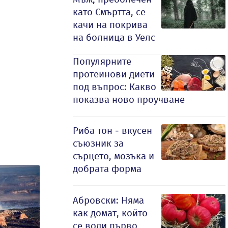
като Смъртта, се
качи на покрива
на болница в Уелс
Популярните
протеинови диети
под въпрос: Какво
показва ново проучване
Риба тон - вкусен
съюзник за
сърцето, мозъка и
добрата форма
Абровски: Няма
как домат, който
се води първо