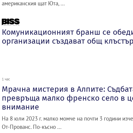
американския щат Юта, ...
Комуникационният бранш се обеди
организации създават общ клъстъ
1 час
Мрачна мистерия в Алпите: Съдбат
превръща малко френско село в ц
внимание
На 8 юли 2023 г. малко момче на почти 3 години изче
От-Прованс. По-късно ...