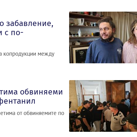
о забавление,
 с по-
за копродукции между
етима обвиняеми
 фентанил
петима от обвиняемите по