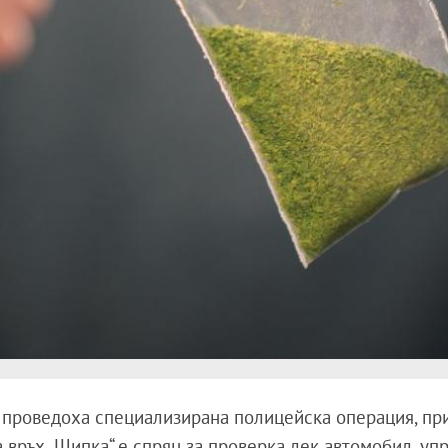
 проведоха специализирана полицейска операция, при
ка връх „Шипка“ е спрян за проверка лек автомобил, уп