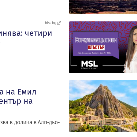
biss.bg
нява: четири
р
а на Емил
ентър на
зва в долина в Алп-дьо-