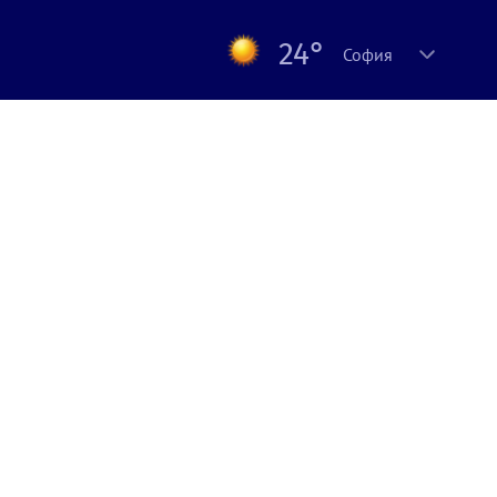
24°
София