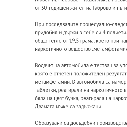
от 30-годишен жител на Габрово и път
При последвалите процесуално-следств
придобил и държи в себе си 4 полиети
общо тегло от 19,5 грама, което при н
наркотичното вещество „метамфетамин
Водачът на автомобила е тестван за уп
която е отчетен положителен резултат
метамфетамин. В автомобила са намере
таблетки, реагирали на наркотичното
бяла на цвят бучка, реагирала на нар
Двамата мъже са задържани.
Образувани са досъдебни производства 