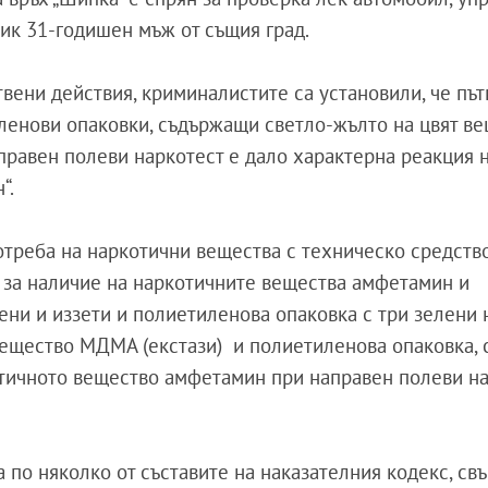
ник 31-годишен мъж от същия град.
ени действия, криминалистите са установили, че път
ленови опаковки, съдържащи светло-жълто на цвят ве
аправен полеви наркотест е дало характерна реакция 
“.
отреба на наркотични вещества с техническо средство
 за наличие на наркотичните вещества амфетамин и
ни и иззети и полиетиленова опаковка с три зелени 
 вещество МДМА (екстази) и полиетиленова опаковка,
котичното вещество амфетамин при направен полеви на
по няколко от съставите на наказателния кодекс, свъ