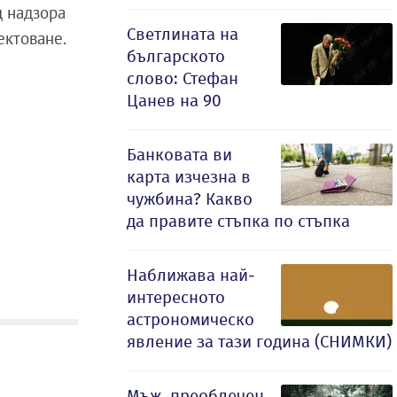
д надзора
Светлината на
ектоване.
българското
слово: Стефан
Цанев на 90
Банковата ви
карта изчезна в
чужбина? Какво
да правите стъпка по стъпка
Наближава най-
интересното
астрономическо
явление за тази година (СНИМКИ)
Мъж, преоблечен