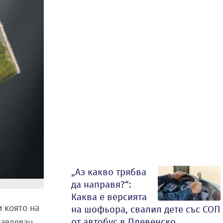
„Аз какво трябва
да направя?“:
Каква е версията
 която на
на шофьора, свалил дете със СОП
от автобус в Плевенско
равляван