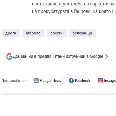
притежание и употреба на наркотични 
на прокуратурата в Габрово, на която
дрога
Габрово
арести
белезници
Добави ни в предпочитани източници в Google
Последвайте ни
Google News
Facebook
Instag