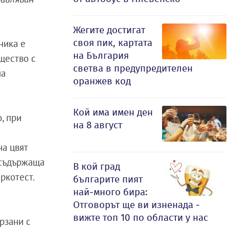
Жегите достигат
своя пик, картата
ника е
на България
щество с
светва в предупредителен
на
оранжев код
Кой има имен ден
, при
на 8 август
на цвят
 съдържаща
В кой град
ркотест.
българите пият
най-много бира:
Отговорът ще ви изненада -
вижте топ 10 по области у нас
рзани с