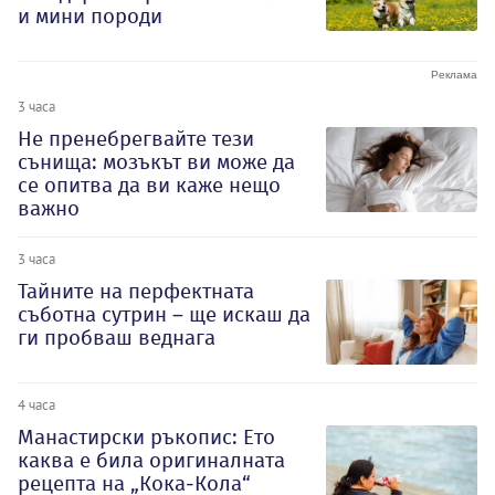
и мини породи
3 часа
Не пренебрегвайте тези
сънища: мозъкът ви може да
се опитва да ви каже нещо
важно
3 часа
Тайните на перфектната
съботна сутрин – ще искаш да
ги пробваш веднага
4 часа
Манастирски ръкопис: Ето
каква е била оригиналната
рецепта на „Кока-Кола“