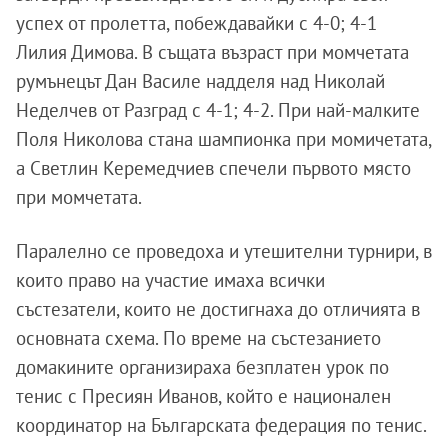
успех от пролетта, побеждавайки с 4-0; 4-1
Лилия Димова. В същата възраст при момчетата
румънецът Дан Василе надделя над Николай
Неделчев от Разград с 4-1; 4-2. При най-малките
Поля Николова стана шампионка при момичетата,
а Светлин Керемедчиев спечели първото място
при момчетата.
Паралелно се проведоха и утешителни турнири, в
които право на участие имаха всички
състезатели, които не достигнаха до отличията в
основната схема. По време на състезанието
домакините организираха безплатен урок по
тенис с Пресиян Иванов, който е национален
координатор на Българската федерация по тенис.