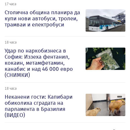
17 часа
Столична община планира да
купи нови автобуси, тролеи,
трамваи и електробуси
18 часа
Удар по наркобизнеса в
София: Иззеха фентанил,
кокаин, метамфетамин,
канабис и над 46 000 евро
(СНИМКИ)
18 часа
Неканени гости: Капибари
обиколиха сградата на
парламента в Бразилия
(ВИДЕО)