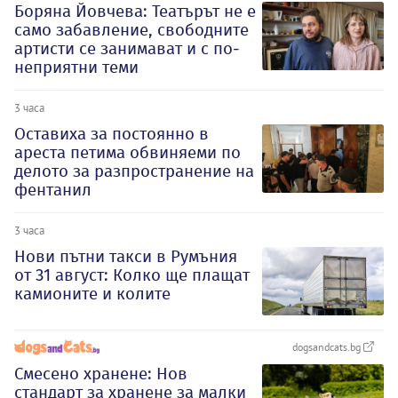
Боряна Йовчева: Театърът не е
само забавление, свободните
артисти се занимават и с по-
неприятни теми
3 часа
Оставиха за постоянно в
ареста петима обвиняеми по
делото за разпространение на
фентанил
3 часа
Нови пътни такси в Румъния
от 31 август: Колко ще плащат
камионите и колите
dogsandcats.bg
Смесено хранене: Нов
стандарт за хранене за малки