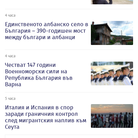
4 часа
Единственото албанско село в
България – 390-годишен мост
между българи и албанци
4 часа
Честват 147 години
Военноморски сили на
Република България във
Варна
5 часа
Италия и Испания в спор
заради граничния контрол
след мигрантския наплив към
Сеута