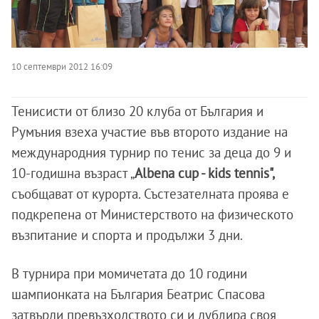
10 септември 2012 16:09
Тенисисти от близо 20 клуба от България и
Румъния взеха участие във второто издание на
международния турнир по тенис за деца до 9 и
10-годишна възраст „
Albena cup - kids tennis",
съобщават от курорта. Състезателната проява е
подкрепена от Министерството на физическото
възпитание и спорта и продължи 3 дни.
В турнира при момичетата до 10 години
шампионката на България Беатрис Спасова
затвърди превъзходството си и дублира своя