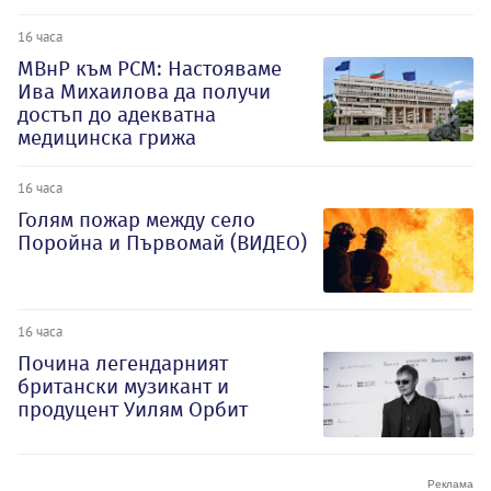
16 часа
МВнР към РСМ: Настояваме
Ива Михаилова да получи
достъп до адекватна
медицинска грижа
16 часа
Голям пожар между село
Поройна и Първомай (ВИДЕО)
16 часа
Почина легендарният
британски музикант и
продуцент Уилям Орбит