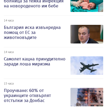
болница за тежка инфекция
на новороденото им бебе
14 часа
България иска извънредна
помощ от ЕС за
животновъдите
14 часа
Самолет кацна принудително
заради лоша миризма
15 часа
Проучване: 60% от
украинците отхвърлят
отстъпки за Донбас