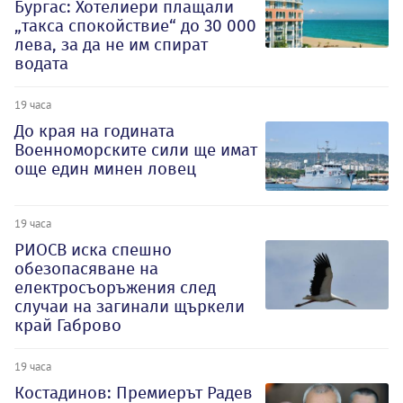
Бургас: Хотелиери плащали
„такса спокойствие“ до 30 000
лева, за да не им спират
водата
19 часа
До края на годината
Военноморските сили ще имат
още един минен ловец
19 часа
РИОСВ иска спешно
обезопасяване на
електросъоръжения след
случаи на загинали щъркели
край Габрово
19 часа
Костадинов: Премиерът Радев