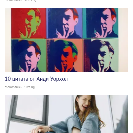
10 цитата от Анди Уорхол
MelomanBG - 10te.bg