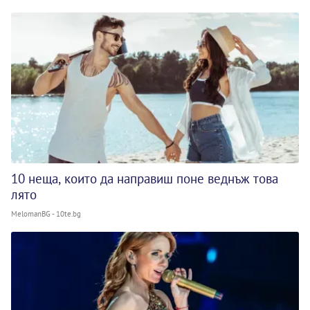
10 неща, които да направиш поне веднъж това
лято
MelomanBG - 10te.bg