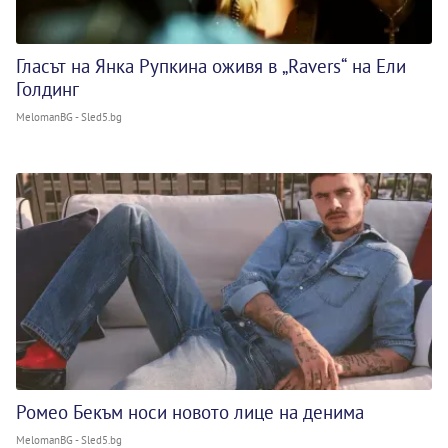
Гласът на Янка Рупкина оживя в „Ravers“ на Ели
Голдинг
MelomanBG - Sled5.bg
Ромео Бекъм носи новото лице на денима
MelomanBG - Sled5.bg