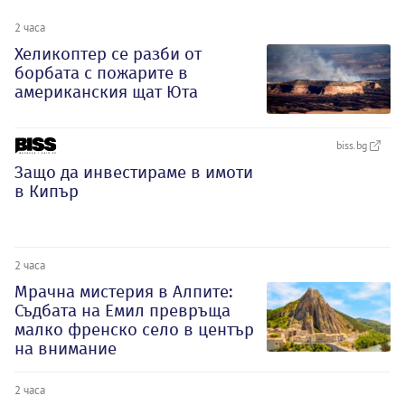
2 часа
Хеликоптер се разби от
борбата с пожарите в
американския щат Юта
biss.bg
Защо да инвестираме в имоти
в Кипър
2 часа
Мрачна мистерия в Алпите:
Съдбата на Емил превръща
малко френско село в център
на внимание
2 часа