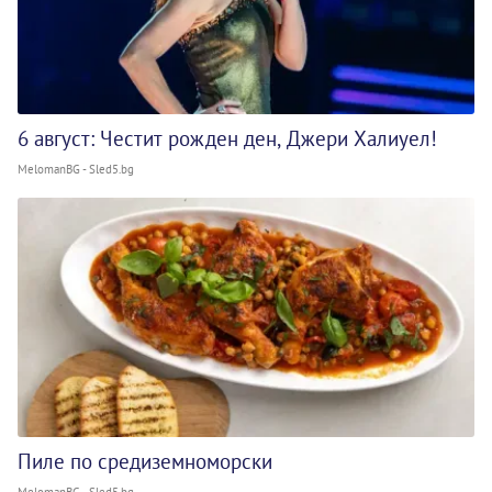
6 август: Честит рожден ден, Джери Халиуел!
MelomanBG - Sled5.bg
Пиле по средиземноморски
MelomanBG - Sled5.bg