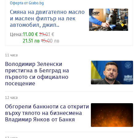
Оферта от Grabo.bg
Смяна на двигателно масло
и маслен филтър на лек
автомобил, джип..
Цена:
11.00 €
23.01 €
21.51 лв
45.00 лв
11 часа
Володимир Зеленски
пристигна в Белград на
първото си официално
посещение
12 часа
Обгорели банкноти са открити
върху тялото на бизнесмена
Владимир Янков от Банкя
12 часа