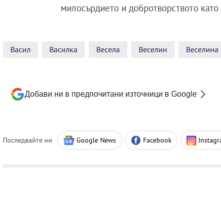
милосърдието и добротворството като 
Васил
Василка
Весела
Веселин
Веселина
Добави ни в предпочитани източници в Google
Последвайте ни
Google News
Facebook
Instag