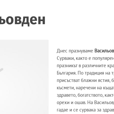
льовден
Днес празнуваме
Васильо
Сурваки, както е популяре
празникът в различните кр
България. По традиция на 
присъстват блажни ястия, 
късмети, наречени на къща
здравето, богатството, какт
орехи и ошав. На Васильов
гадае и се сурвака за здра