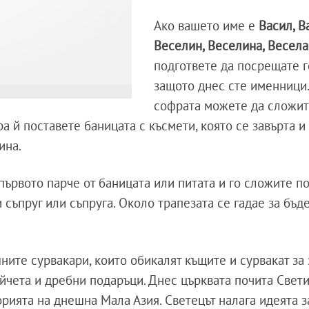
Ако вашето име е
Васил, В
Веселин, Веселина, Весела
подгответе да посрещате г
защото днес сте именници
софрата можете да сложи
а й поставете баницата с късмети, която се завърта и
дина.
първото парче от баницата или питата и го сложите п
 съпруг или съпруга. Около трапезата се гадае за бъ
ните сурвакари, които обикалят къщите и сурвакат за 
айчета и дребни подаръци. Днес църквата почита Свет
торията на днешна Мала Азия. Светецът налага идеята з