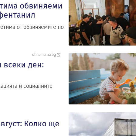
етима обвиняеми
 фентанил
петима от обвиняемите по
ohnamama.bg
 всеки ден:
нацията и социалните
август: Колко ще