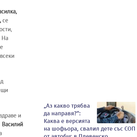
асилка,
,
се
ости,
. На
те
 всеки
од
дещи
„Аз какво трябва
да направя?“:
здраве и
Каква е версията
и
Василий
на шофьора, свалил дете със СОП
а
от автобус в Плевенско