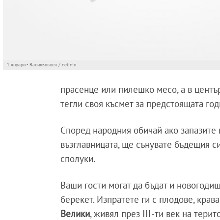
1 януари - Васильовден / netinfo
прасенце или пилешко месо, а в център
тегли своя късмет за предстоящата го
Според народния обичай ако запазите 
възглавницата, ще сънувате бъдещия си
сполуки.
Ваши гости могат да бъдат и новогодиш
берекет. Изпратете ги с плодове, крав
Велики
, живял през III-ти век на тери