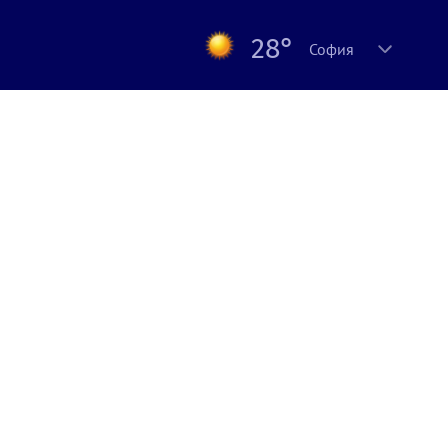
28°
София