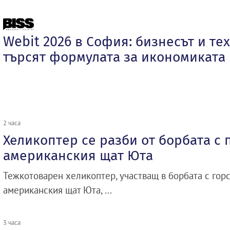
Webit 2026 в София: бизнесът и те
търсят формулата за икономиката
2 часа
Хеликоптер се разби от борбата с 
американския щат Юта
Тежкотоварен хеликоптер, участващ в борбата с гор
американския щат Юта, ...
3 часа