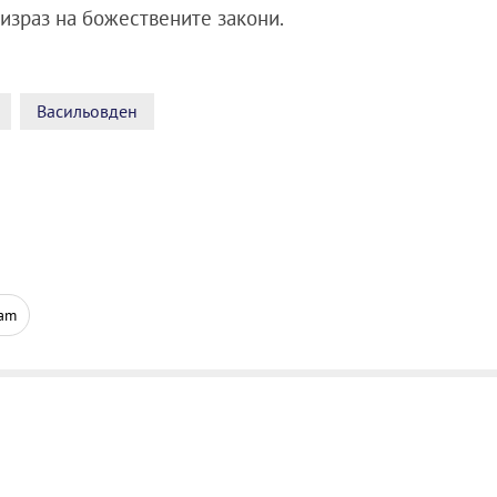
израз на божествените закони.
Васильовден
ram