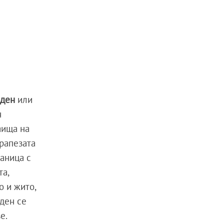
вден
или
н
аища на
трапезата
баница с
та,
о и жито,
ден се
ве.