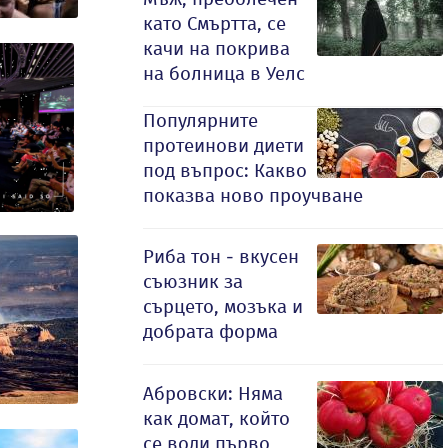
като Смъртта, се
качи на покрива
на болница в Уелс
Популярните
протеинови диети
под въпрос: Какво
показва ново проучване
Риба тон - вкусен
съюзник за
сърцето, мозъка и
добрата форма
Абровски: Няма
как домат, който
се води първо