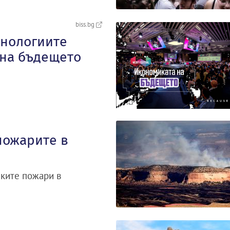
biss.bg
хнологиите
 на бъдещето
пожарите в
ските пожари в