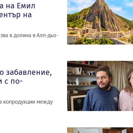
а на Емил
ентър на
зва в долина в Алп-дьо-
о забавление,
 с по-
за копродукции между