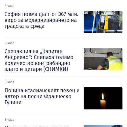
8 часа
София поема дълг от 367 млн.
евро за модернизирането на
градската среда
9 часа
Спецакция на „Капитан
Андреево“: Спипаха голямо
количество контрабандно
злато и цигари (СНИМКИ)
9 часа
Почина италианският певец и
автор на песни Франческо
Гучини
9 часа