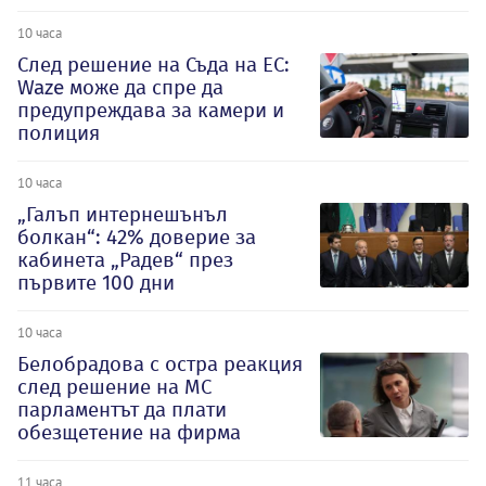
10 часа
След решение на Съда на ЕС:
Waze може да спре да
предупреждава за камери и
полиция
10 часа
„Галъп интернешънъл
болкан“: 42% доверие за
кабинета „Радев“ през
първите 100 дни
10 часа
Белобрадова с остра реакция
след решение на МС
парламентът да плати
обезщетение на фирма
11 часа