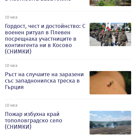
10 часа
Гордост, чест и достойнство: С
военен ритуал в Плевен
посрещнаха участниците в
контингента ни в Косово
(СНИМКИ)
10 часа
Ръст на случаите на заразени
със западнонилска треска в
Гърция
10 часа
Пожар избухна край
тополовградско село
(СНИМКИ)