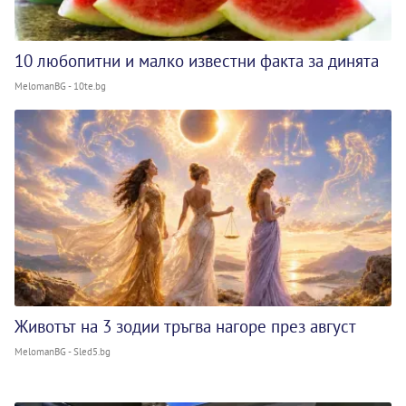
10 любопитни и малко известни факта за динята
MelomanBG - 10te.bg
Животът на 3 зодии тръгва нагоре през август
MelomanBG - Sled5.bg