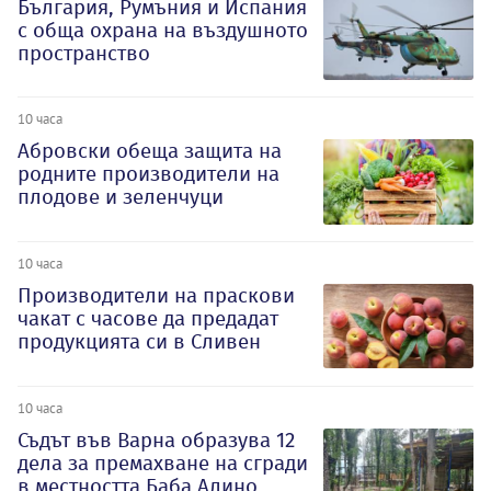
България, Румъния и Испания
с обща охрана на въздушното
пространство
10 часа
Абровски обеща защита на
родните производители на
плодове и зеленчуци
10 часа
Производители на праскови
чакат с часове да предадат
продукцията си в Сливен
10 часа
Съдът във Варна образува 12
дела за премахване на сгради
в местността Баба Алино