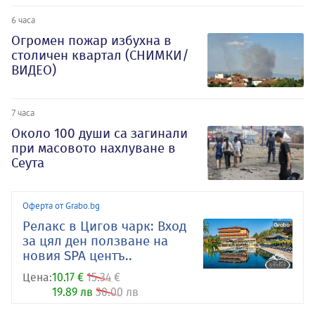
6 часа
Огромен пожар избухна в
столичен квартал (СНИМКИ/
ВИДЕО)
7 часа
Около 100 души са загинали
при масовото нахлуване в
Сеута
Оферта от Grabo.bg
Релакс в Цигов чарк: Вход
за цял ден ползване на
новия SPA центъ..
Цена:
10.17 €
15.34 €
19.89 лв
30.00 лв