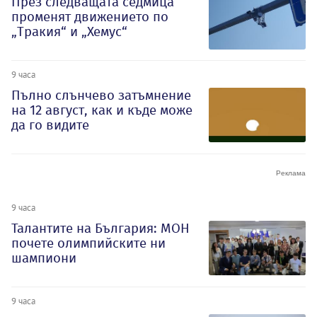
През следващата седмица
променят движението по
„Тракия“ и „Хемус“
9 часа
Пълно слънчево затъмнение
на 12 август, как и къде може
да го видите
9 часа
Талантите на България: МОН
почете олимпийските ни
шампиони
9 часа