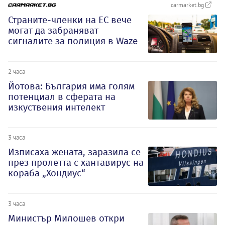
carmarket.bg
Страните-членки на ЕС вече
могат да забраняват
сигналите за полиция в Waze
2 часа
Йотова: България има голям
потенциал в сферата на
изкуствения интелект
3 часа
Изписаха жената, заразила се
през пролетта с хантавирус на
кораба „Хондиус“
3 часа
Министър Милошев откри