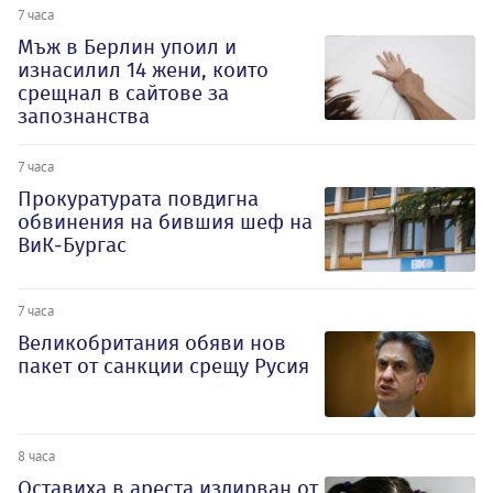
7 часа
Мъж в Берлин упоил и
изнасилил 14 жени, които
срещнал в сайтове за
запознанства
7 часа
Прокуратурата повдигна
обвинения на бившия шеф на
ВиК-Бургас
7 часа
Великобритания обяви нов
пакет от санкции срещу Русия
8 часа
Оставиха в ареста издирван от