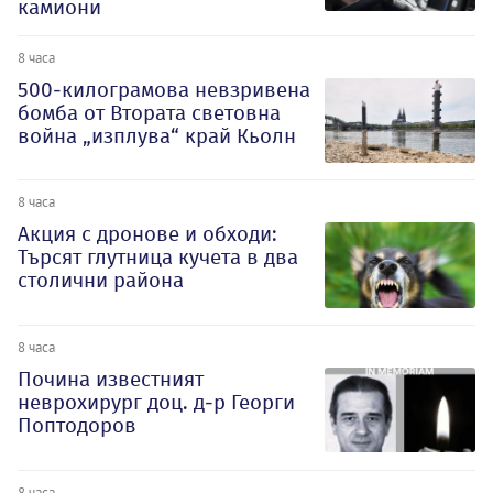
камиони
8 часа
500-килограмова невзривена
бомба от Втората световна
война „изплува“ край Кьолн
8 часа
Акция с дронове и обходи:
Търсят глутница кучета в два
столични района
8 часа
Почина известният
неврохирург доц. д-р Георги
Поптодоров
8 часа