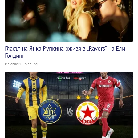
Гласът на Янка Рупкина оживя в „Ravers“ на Ели
Голдинг
MelomanBG - Sled5.bg