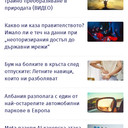
трайно преобразяване в
природата (ВИДЕО)
Какво ни каза правителството?
Имало ли е теч на данни при
„неоторизирания достъп до
държавни мрежи“
Бум на болките в кръста след
отпуските: Летните навици,
които ни разболяват
Албания разполага с един от
най-остарелите автомобилни
паркове в Европа
Meta разкри AI хакерска атака