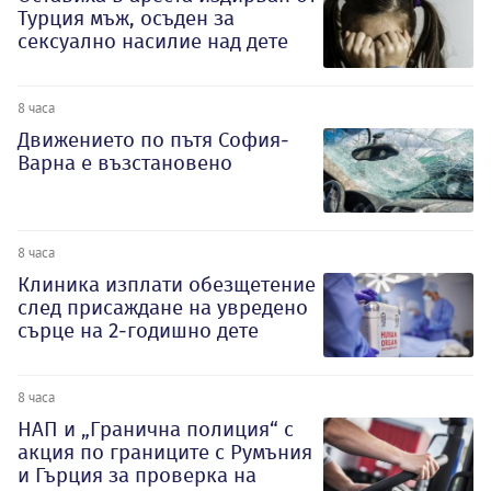
Турция мъж, осъден за
сексуално насилие над дете
8 часа
Движението по пътя София-
Варна е възстановено
8 часа
Клиника изплати обезщетение
след присаждане на увредено
сърце на 2-годишно дете
8 часа
НАП и „Гранична полиция“ с
акция по границите с Румъния
и Гърция за проверка на