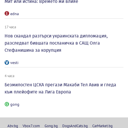
Мит или истина: Времето ми влияе
edna
17 часа
Нов скандал разтърси украинската дипломация,
разследват бившата посланичка в САЩ Олга
Стефанишина за корупция
vesti
4 часа
Безмилостен ЦСКА прегази Макаби Тел Авив и гледа
към плейофите на Лига Европа
gong
Abv.bg
Vbox7.com
Gong.bg
DogsAndCats.bg
CarMarket.bg