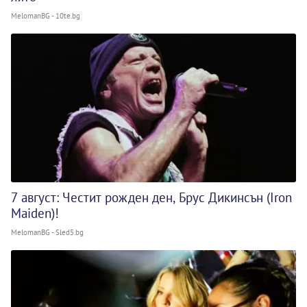
MelomanBG - 10te.bg
7 август: Честит рожден ден, Брус Дикинсън (Iron
Maiden)!
MelomanBG - Sled5.bg