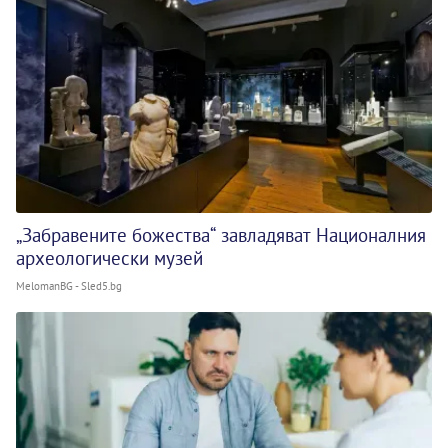
„Забравените божества“ завладяват Националния
археологически музей
MelomanBG - Sled5.bg