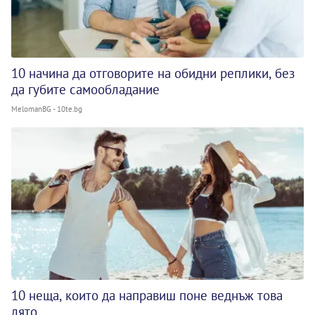
10 начина да отговорите на обидни реплики, без
да губите самообладание
MelomanBG - 10te.bg
10 неща, които да направиш поне веднъж това
лято