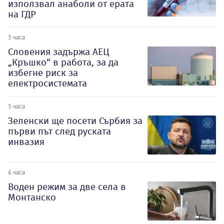
използвал анаболи от ерата
на ГДР
5 часа
Словения задържа АЕЦ
„Кръшко“ в работа, за да
избегне риск за
електросистемата
5 часа
Зеленски ще посети Сърбия за
първи път след руската
инвазия
6 часа
Воден режим за две села в
Монтанско