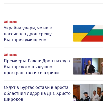
Обновена
Украйна увери, че не е
насочвала дрон срещу
България умишлено
Обновена
Премиерът Радев: Дрон нахлу в
българското въздушно
пространство и се взриви
Съдът в Бургас остави в ареста
областния лидер на ДПС Христо
Широков