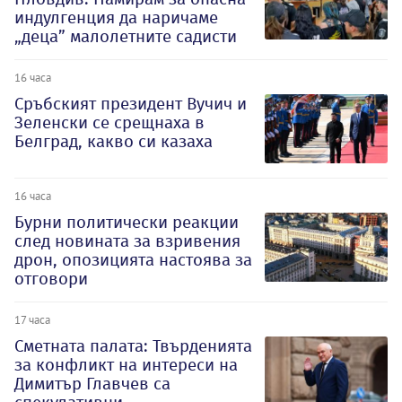
индулгенция да наричаме
„деца” малолетните садисти
16 часа
Сръбският президент Вучич и
Зеленски се срещнаха в
Белград, какво си казаха
16 часа
Бурни политически реакции
след новината за взривения
дрон, опозицията настоява за
отговори
17 часа
Сметната палата: Твърденията
за конфликт на интереси на
Димитър Главчев са