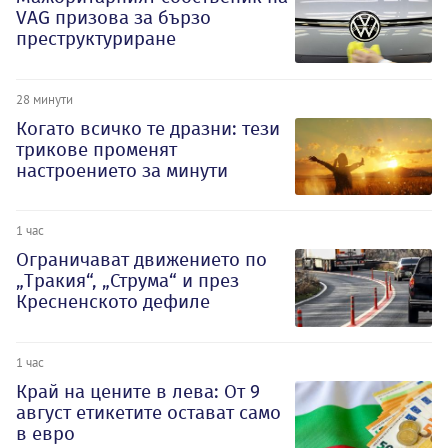
VAG призова за бързо
преструктуриране
28 минути
Когато всичко те дразни: тези
трикове променят
настроението за минути
1 час
Ограничават движението по
„Тракия“, „Струма“ и през
Кресненското дефиле
1 час
Край на цените в лева: От 9
август етикетите остават само
в евро