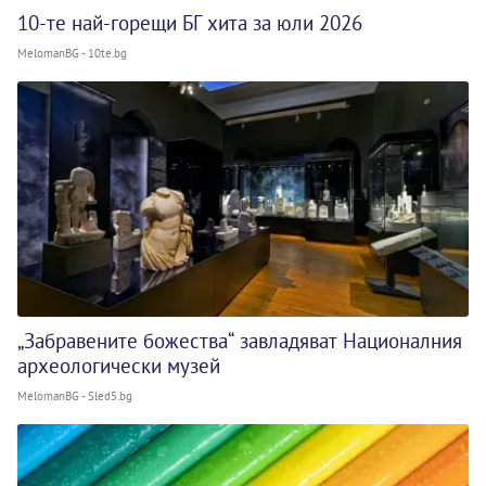
10-те най-горещи БГ хита за юли 2026
MelomanBG - 10te.bg
„Забравените божества“ завладяват Националния
археологически музей
MelomanBG - Sled5.bg