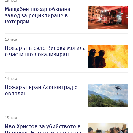
13 часа
Мащабен пожар обхвана
завод за рециклиране в
Ротердам
13 часа
Пожарът в село Висока могила
е частично локализиран
14 часа
Пожарът край Асеновград е
овладян
15 часа
Иво Христов за убийството в
Пловдив: Намирам за опасна