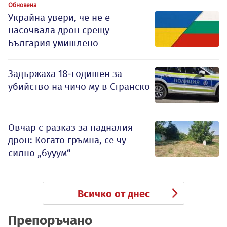
Обновена
Украйна увери, че не е
насочвала дрон срещу
България умишлено
Задържаха 18-годишен за
убийство на чичо му в Странско
Овчар с разказ за падналия
дрон: Когато гръмна, се чу
силно „бууум“
Всичко от днес
Препоръчано