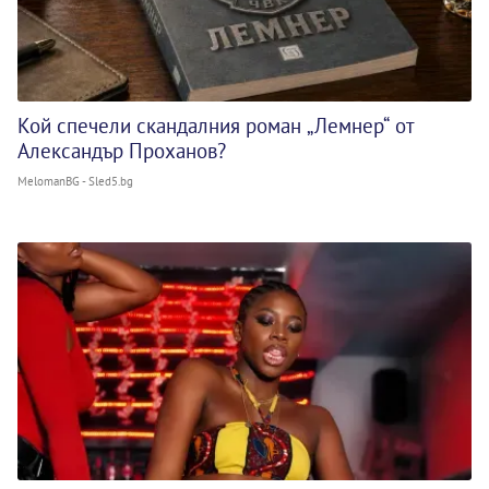
Кой спечели скандалния роман „Лемнер“ от
Александър Проханов?
MelomanBG - Sled5.bg