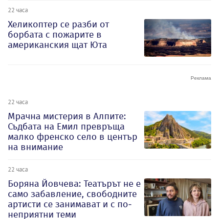
22 часа
Хеликоптер се разби от
борбата с пожарите в
американския щат Юта
22 часа
Мрачна мистерия в Алпите:
Съдбата на Емил превръща
малко френско село в център
на внимание
22 часа
Боряна Йовчева: Театърът не е
само забавление, свободните
артисти се занимават и с по-
неприятни теми