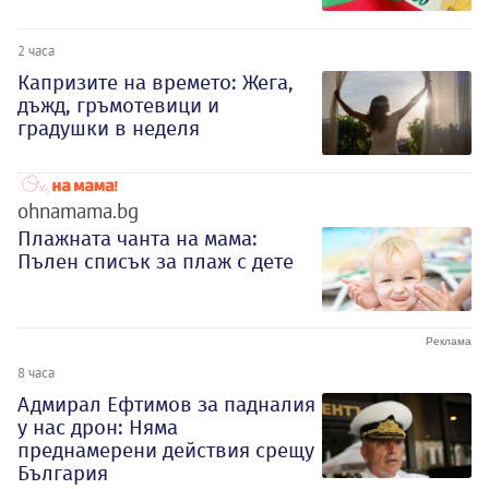
2 часа
Капризите на времето: Жега,
дъжд, гръмотевици и
градушки в неделя
ohnamama.bg
Плажната чанта на мама:
Пълен списък за плаж с дете
8 часа
Адмирал Ефтимов за падналия
у нас дрон: Няма
преднамерени действия срещу
България