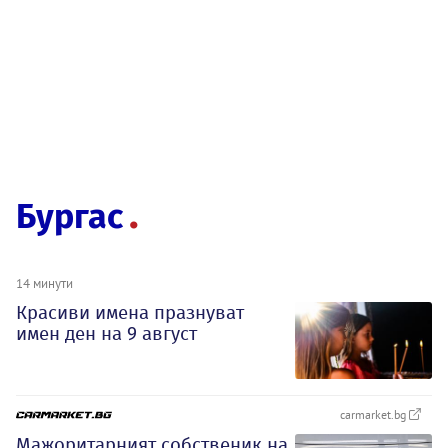
Бургас
14 минути
Красиви имена празнуват
имен ден на 9 август
carmarket.bg
Мажоритарният собственик на