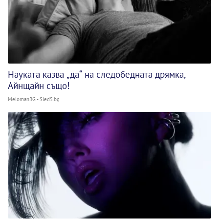
Науката казва „да“ на следобедната дрямка,
Айнщайн също!
MelomanBG - Sled5.bg