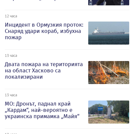
12 часа
Инцидент в Ормузкия проток:
Снаряд удари кораб, избухна
пожар
13 часа
Двата пожара на територията
на област Хасково са
локализирани
13 часа
МО: Дронът, паднал край
„Кардам“, най-вероятно е
украинска примамка „Майя“