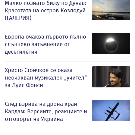
Малко познато бижу по Дунав:
Красотата на остров Козлодуй
(ГАЛЕРИЯ)
Европа очаква първото пълно
слънчево затъмнение от
десетилетия
Христо Стоичков се оказа
неочакван музикален „учител“
за Луис Фонси
След взрива на дрона край
Кардам: Версиите, реакциите и
отговорът на Украйна