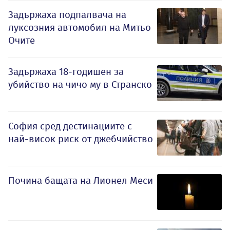
Задържаха подпалвача на
луксозния автомобил на Митьо
Очите
Задържаха 18-годишен за
убийство на чичо му в Странско
София сред дестинациите с
най-висок риск от джебчийство
Почина бащата на Лионел Меси