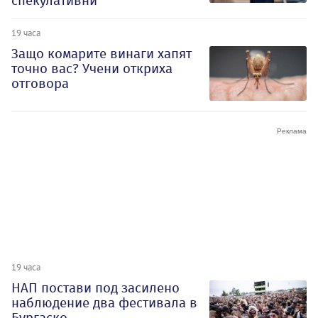
спекулативни
19 часа
Защо комарите винаги хапят
точно вас? Учени откриха
отговора
19 часа
НАП постави под засилено
наблюдение два фестивала в
Бургаско