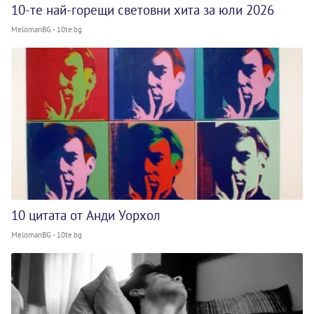
10-те най-горещи световни хита за юли 2026
MelomanBG - 10te.bg
10 цитата от Анди Уорхол
MelomanBG - 10te.bg