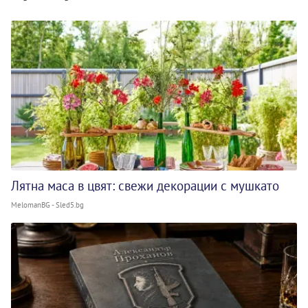
Лятна маса в цвят: свежи декорации с мушкато
MelomanBG - Sled5.bg