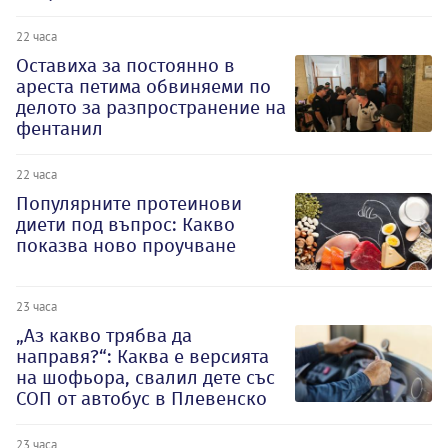
22 часа
Оставиха за постоянно в
ареста петима обвиняеми по
делото за разпространение на
фентанил
22 часа
Популярните протеинови
диети под въпрос: Какво
показва ново проучване
23 часа
„Аз какво трябва да
направя?“: Каква е версията
на шофьора, свалил дете със
СОП от автобус в Плевенско
23 часа