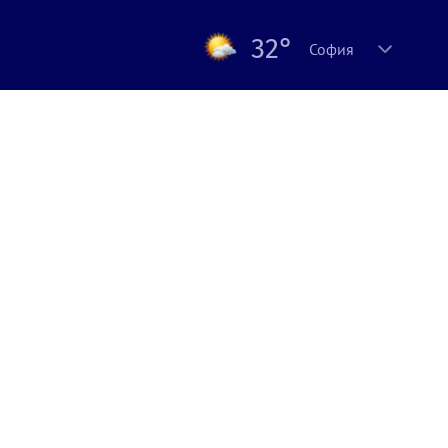
32°
София