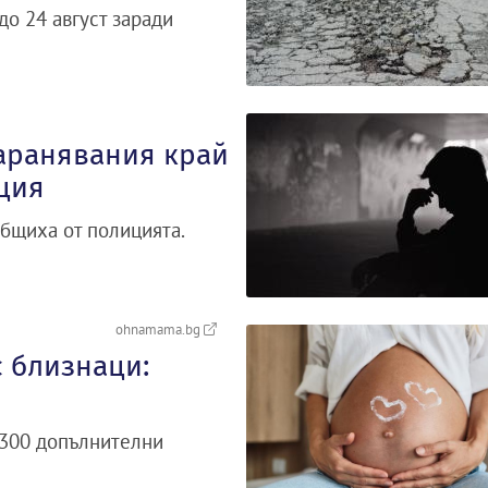
о 24 август заради
аранявания край
ция
бщиха от полицията.
ohnamama.bg
 близнаци:
 300 допълнителни