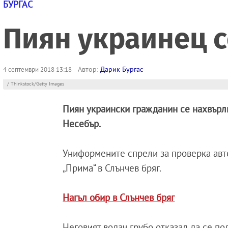
БУРГАС
Пиян украинец с
Автор:
Дарик Бургас
4 септември 2018 13:18
/ Thinkstock/Getty Images
Пиян украински гражданин се нахвърл
Несебър.
Униформените спрели за проверка авт
„Прима“ в Слънчев бряг.
Нагъл обир в Слънчев бряг
Неговият водач грубо отказал да се по