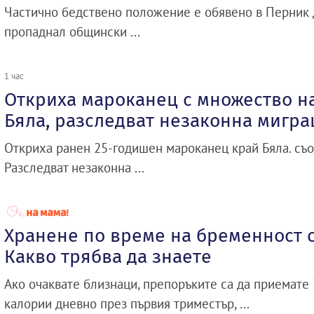
Частично бедствено положение е обявено в Перник д
пропаднал общински ...
1 час
Откриха мароканец с множество н
Бяла, разследват незаконна мигра
Откриха ранен 25-годишен мароканец край Бяла. съо
Разследват незаконна ...
Хранене по време на бременност с
Какво трябва да знаете
Ако очаквате близнаци, препоръките са да приемате
калории дневно през първия триместър, ...