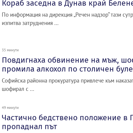
Кораб заседна в Дунав край Белен
По информация на дирекция „Речен надзор“ тази сутр
изпитва затруднения ...
35 минути
Повдигнаха обвинение на мъж, шо
промила алкохол по столичен бул
Софийска районна прокуратура привлече към наказа
шофирал с ...
49 минути
Частично бедствено положение в 
пропаднал път