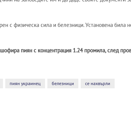
рен с физическа сила и белезници. Установена била н
шофира пиян с концентрация 1.24 промила, след про
пиян украинец
белезници
се нахвърли