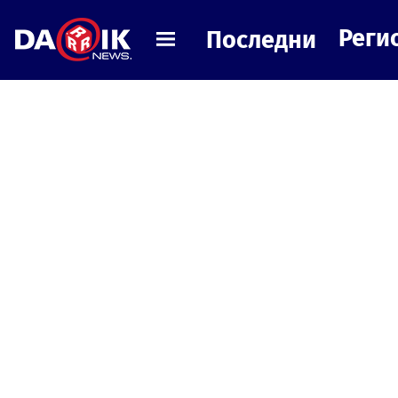
Реги
Последни