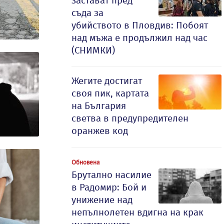
застават пред
съда за
убийството в Пловдив: Побоят
над мъжа е продължил над час
(СНИМКИ)
Жегите достигат
своя пик, картата
на България
светва в предупредителен
оранжев код
Обновена
Брутално насилие
в Радомир: Бой и
унижение над
непълнолетен вдигна на крак