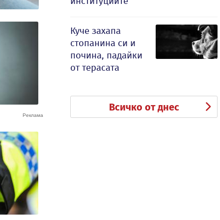
институциите
Куче захапа
стопанина си и
почина, падайки
от терасата
Всичко от днес