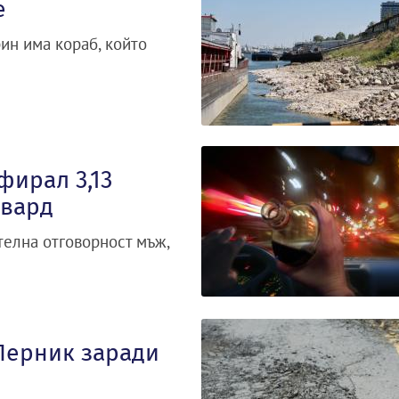
е
ин има кораб, който
фирал 3,13
евард
телна отговорност мъж,
Перник заради