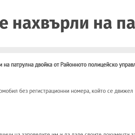
е нахвърли на п
и на патрулна двойка от Районното полицейско управ
омобил без регистрационни номера, който се движел
дчини на заповедите им и да даде своите документи з