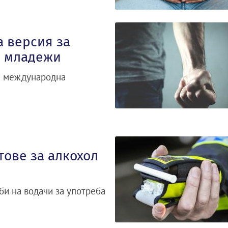
а версия за
и младежи
за международна
тове за алкохол
би на водачи за употреба