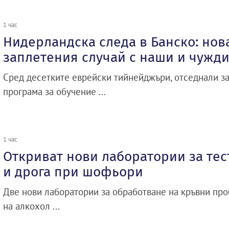
1 час
Нидерландска следа в Банско: нов
заплетения случай с наши и чужд
Сред десетките еврейски тийнейджъри, отседнали 
програма за обучение ...
1 час
Откриват нови лаборатории за тес
и дрога при шофьори
Две нови лаборатории за обработване на кръвни про
на алкохол ...