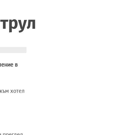
атрул
ление в
 към хотел
а преглед,