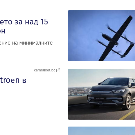
то за над 15
он
ение на минималните
carmarket.bg
troеn в