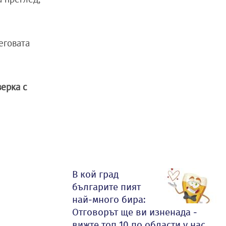
еговата
верка с
В кой град
българите пият
най-много бира:
Отговорът ще ви изненада -
вижте топ 10 по области у нас