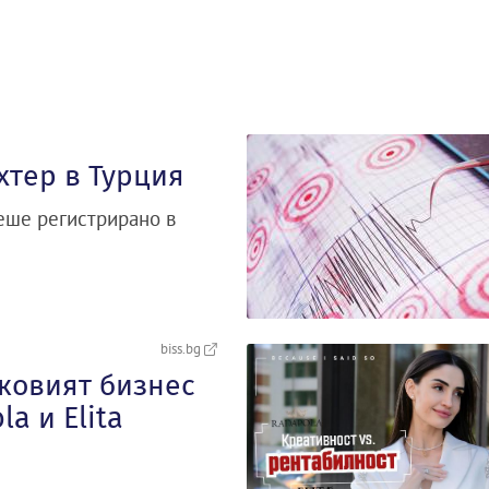
хтер в Турция
беше регистрирано в
biss.bg
сковият бизнес
a и Elita