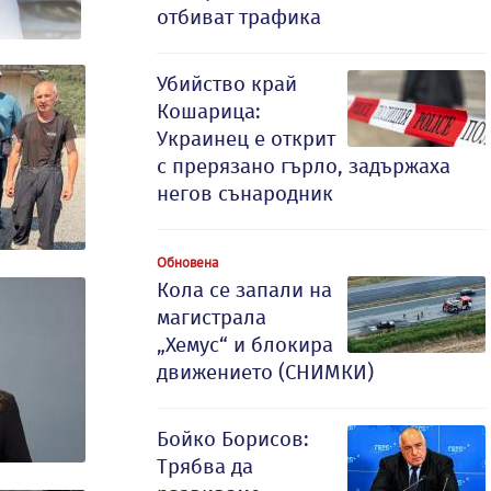
отбиват трафика
Убийство край
Кошарица:
Украинец е открит
с прерязано гърло, задържаха
негов сънародник
Обновена
Кола се запали на
магистрала
„Хемус“ и блокира
движението (СНИМКИ)
Бойко Борисов:
Трябва да