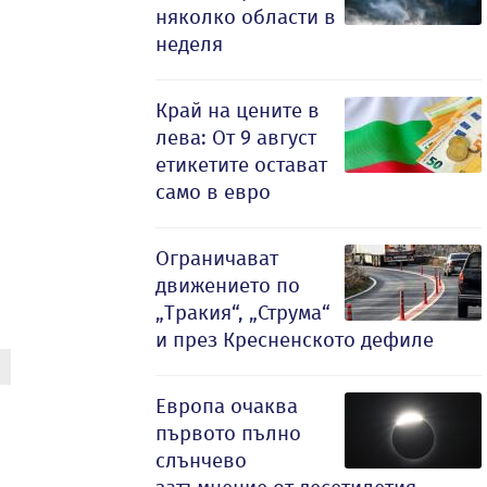
няколко области в
неделя
Край на цените в
лева: От 9 август
етикетите остават
само в евро
Ограничават
движението по
„Тракия“, „Струма“
и през Кресненското дефиле
Европа очаква
първото пълно
слънчево