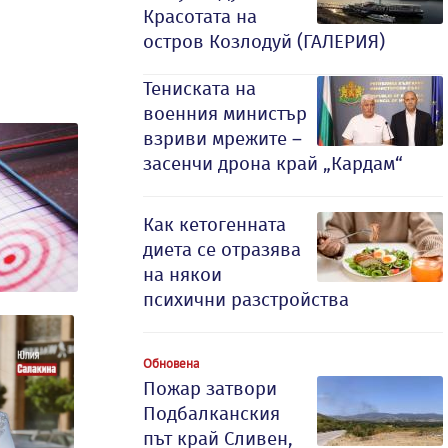
Красотата на
остров Козлодуй (ГАЛЕРИЯ)
Тениската на
военния министър
взриви мрежите –
засенчи дрона край „Кардам“
Как кетогенната
диета се отразява
на някои
психични разстройства
Обновена
Пожар затвори
Подбалканския
път край Сливен,