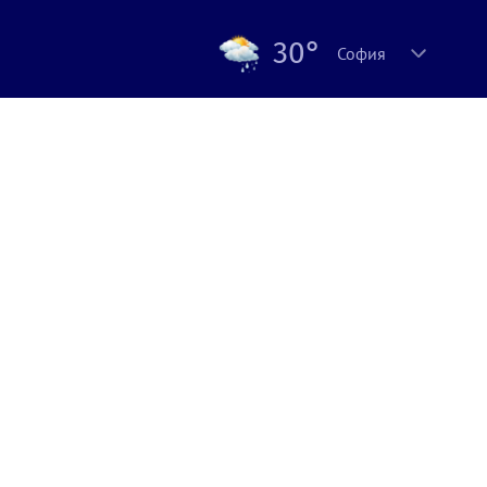
30°
София