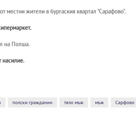
от местни жители в бургаския квартал "Сарафово".
хипермаркет.
ел на Полша.
 насилие.
о
полски гражданин
тяло мъж
мъж
Сарфово