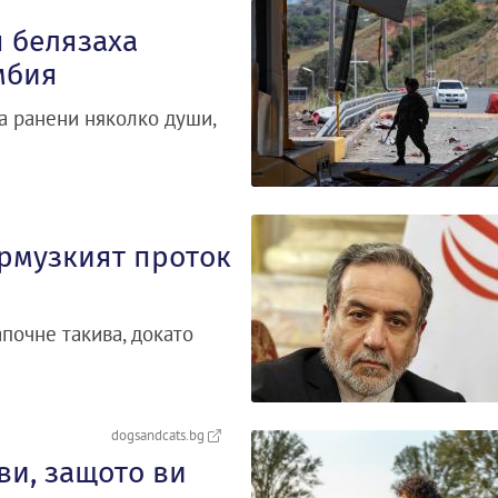
 белязаха
мбия
а ранени няколко души,
Ормузкият проток
почне такива, докато
dogsandcats.bg
ви, защото ви