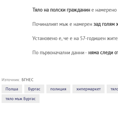
Тяло на полски гражданин
е намерено 
Починалият мъж е намерен
зад голям 
Установено е, че е на 57-годишен жит
По първоначални данни -
няма следи от
Източник:
БГНЕС
Полша
Бургас
полиция
хипермаркет
тял
тяло мъж Бургас