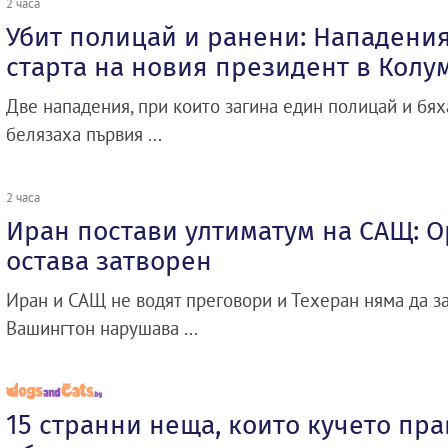
2 часа
Убит полицай и ранени: Нападения
старта на новия президент в Колу
Две нападения, при които загина един полицай и бях
белязаха първия ...
2 часа
Иран постави ултиматум на САЩ: 
остава затворен
Иран и САЩ не водят преговори и Техеран няма да за
Вашингтон нарушава ...
15 странни неща, които кучето пра