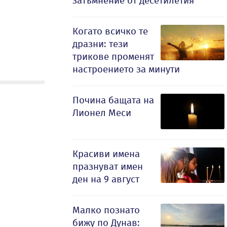
затъмнение от десетилетия
Когато всичко те
дразни: тези
трикове променят
настроението за минути
Почина бащата на
Лионел Меси
Красиви имена
празнуват имен
ден на 9 август
Малко познато
бижу по Дунав: