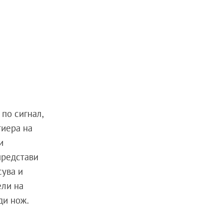
по сигнал,
тиера на
и
представи
сува и
ели на
ди нож.