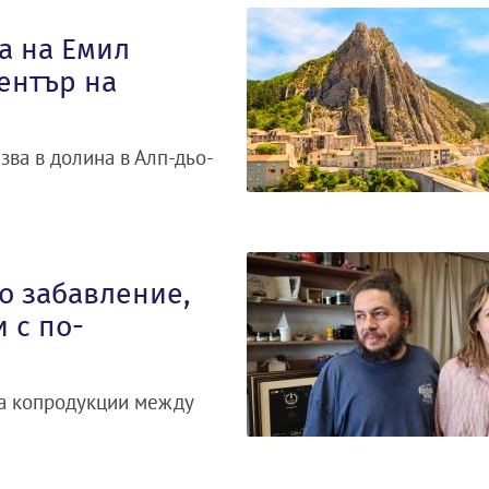
а на Емил
ентър на
зва в долина в Алп-дьо-
о забавление,
 с по-
за копродукции между