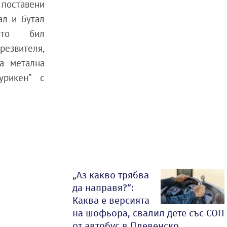
поставени
ал и бутал
ато бил
резвителя,
а метална
урикен” с
„Аз какво трябва
да направя?“:
Каква е версията
на шофьора, свалил дете със СОП
от автобус в Плевенско