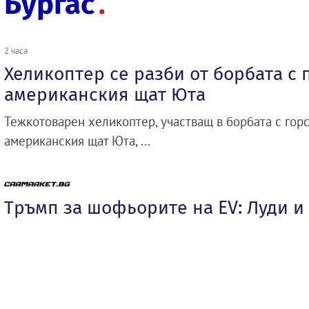
Бургас
2 часа
Хеликоптер се разби от борбата с 
американския щат Юта
Тежкотоварен хеликоптер, участващ в борбата с гор
американския щат Юта, ...
Тръмп за шофьорите на EV: Луди и