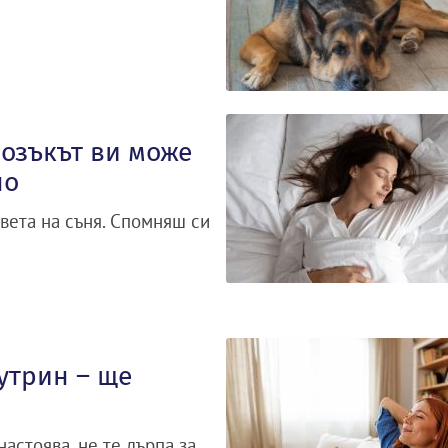
озъкът ви може
но
вета на съня. Спомняш си
утрин – ще
настоява, не те дърпа за