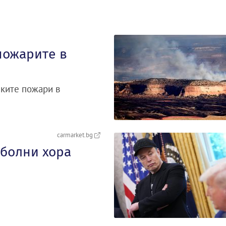
пожарите в
ските пожари в
carmarket.bg
 болни хора