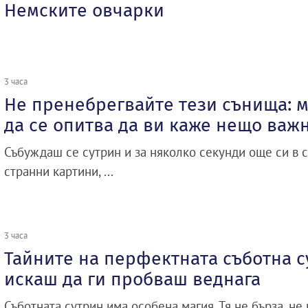
Немските овчарки
3 часа
Не пренебрегвайте тези сънища: м
да се опитва да ви каже нещо важ
Събуждаш се сутрин и за няколко секунди още си в с
странни картини, ...
3 часа
Тайните на перфектната съботна с
искаш да ги пробваш веднага
Съботната сутрин има особена магия. Тя не бърза, не 