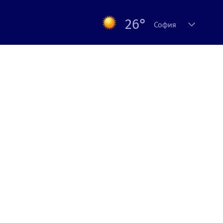
26°
София