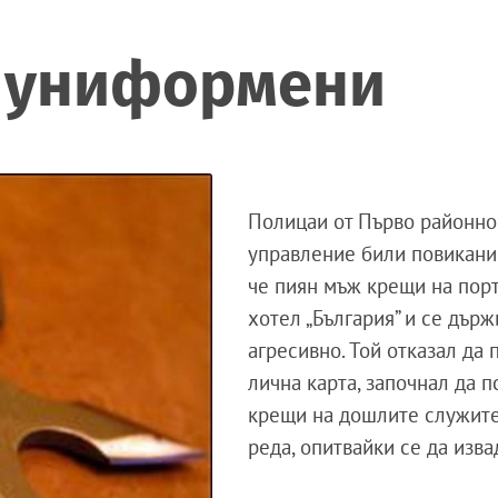
 униформени
Полицаи от Първо районно
управление били повикани 
че пиян мъж крещи на пор
хотел „България” и се държ
агресивно. Той отказал да 
лична карта, започнал да п
крещи на дошлите служит
реда, опитвайки се да изва