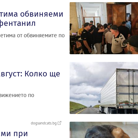
етима обвиняеми
 фентанил
петима от обвиняемите по
август: Колко ще
движението по
dogsandcats.bg
еми при