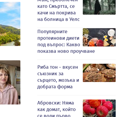
като Смъртта, се
качи на покрива
на болница в Уелс
Популярните
протеинови диети
под въпрос: Какво
показва ново проучване
Риба тон - вкусен
съюзник за
сърцето, мозъка и
добрата форма
Абровски: Няма
как домат, който
се води първо