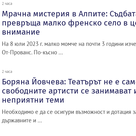
2 часа
Мрачна мистерия в Алпите: Съдбат
превръща малко френско село в ц
внимание
На 8 юли 2023 г. малко момче на почти 3 години изче
От-Прованс. По-късно ...
2 часа
Боряна Йовчева: Театърът не е сам
свободните артисти се занимават и
неприятни теми
Необходимо е да се осигури възможност и дотация 
държавните и ...