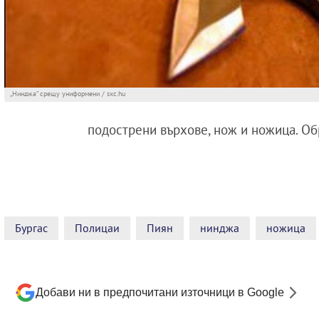
„Нинджа” срещу униформени / sxc.hu
подострени върхове, нож и ножица. Об
Бургас
Полицаи
Пиян
нинджа
ножица
Добави ни в предпочитани източници в Google