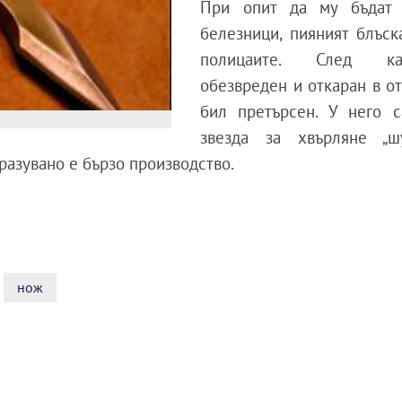
При опит да му бъдат 
белезници, пияният блъск
полицаите. След к
обезвреден и откаран в от
бил претърсен. У него с
звезда за хвърляне „ш
разувано е бързо производство.
нож