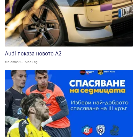
Audi показа новото A2
MelomanBG - Sled5.bg