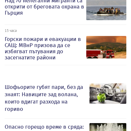
Над 70 нелегални мигранти са
открити от бреговата охрана в
Гърция
15 часа
Горски пожари и евакуации в
САЩ: МВнР призова да се
избягват пътувания до
засегнатите райони
Шофьорите губят пари, без да
знаят: Навиците зад волана,
които вдигат разхода на
гориво
Опасно горещо време в сряда: