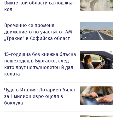
Вижте кои области са под жълт
код
Временно се променя
движението по участък от АМ
„Тракия“ в Софийска област
15-годишна без книжка блъсна
пешеходец в Бургаско, след
като друг непълнолетен ѝ дал
колата
Чудо в Италия: Лотариен билет
за 1 милион евро оцеля в
боклука