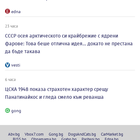
edna
23 часа
СССР осея арктическото си крайбрежие с ядрени
фарове: Това беше отлична идея... докато не престана
да бъде такава
vesti
6 часа
ЦСКА 1948 показа страхотен характер срещу
Панатинайкос и гледа смело към реванша
gong
Abv.bg
Vbox7.com
Gong.bg
DogsAndCats.bg
CarMarket.bg
BISS.bg
Ohnamama.bg
Grabo.bg
Pariteni.bg
Edna.bg