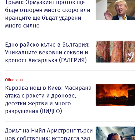
Тръмп: Ормузкият проток ще
бъде отворен много скоро или
иранците ще бъдат ударени
много силно
Едно райско кътче в България:
Уникалните вековни секвои и
крепост Хисарлъка (ГАЛЕРИЯ)
Обновена
Кървава нощ в Киев: Масирана
атака с ракети и дронове,
десетки жертви и много
разрушения (ВИДЕО)
Домът на Нийл Армстронг търси
нов собственик: историята зад