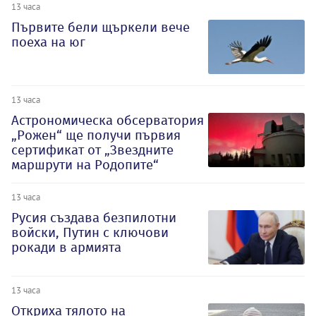
13 часа
Първите бели щъркели вече
поеха на юг
13 часа
Астрономическа обсерватория
„Рожен“ ще получи първия
сертификат от „Звездните
маршрути на Родопите“
13 часа
Русия създава безпилотни
войски, Путин с ключови
рокади в армията
13 часа
Откриха тялото на