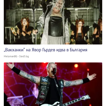
„Вакханки“ на Явор Гърдев идва в България
MelomanBG - Sled5.bg