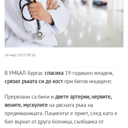
24 март 2025 09:26
В УМБАЛ-Бургас
спасиха
19-годишен младеж,
срязал ръката си до кост
при битов инцидент.
Прерязани са били и
двете артерии, нервите,
вените, мускулите
на дясната ръка на
предмишницата. Пациентът е приет, след като е
бил върнат от друга болница, съобщиха от