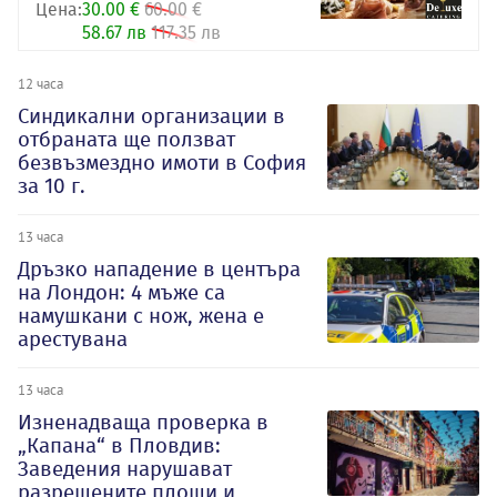
Цена:
30.00 €
60.00 €
58.67 лв
117.35 лв
12 часа
Синдикални организации в
отбраната ще ползват
безвъзмездно имоти в София
за 10 г.
13 часа
Дръзко нападение в центъра
на Лондон: 4 мъже са
намушкани с нож, жена е
арестувана
13 часа
Изненадваща проверка в
„Капана“ в Пловдив:
Заведения нарушават
разрешените площи и