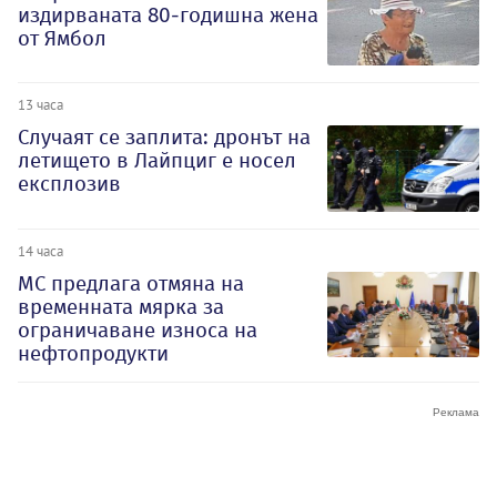
издирваната 80-годишна жена
от Ямбол
13 часа
Случаят се заплита: дронът на
летището в Лайпциг е носел
експлозив
14 часа
МС предлага отмяна на
временната мярка за
ограничаване износа на
нефтопродукти