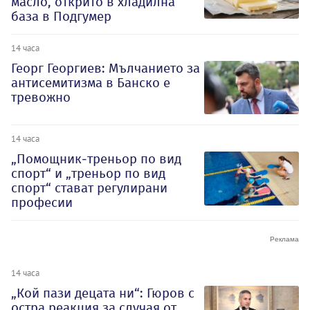
масло, открито в хладилна
база в Подгумер
14 часа
Георг Георгиев: Мълчанието за
антисемитизма в Банско е
тревожно
14 часа
„Помощник-треньор по вид
спорт“ и „треньор по вид
спорт“ стават регулирани
професии
14 часа
„Кой пази децата ни“: Гюров с
остра реакция за случая от