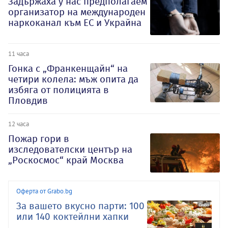
Задържаха у нас предполагаем
организатор на международен
наркоканал към ЕС и Украйна
11 часа
Гонка с „Франкенщайн“ на
четири колела: мъж опита да
избяга от полицията в
Пловдив
12 часа
Пожар гори в
изследователски център на
„Роскосмос“ край Москва
Оферта от Grabo.bg
За вашето вкусно парти: 100
или 140 коктейлни хапки