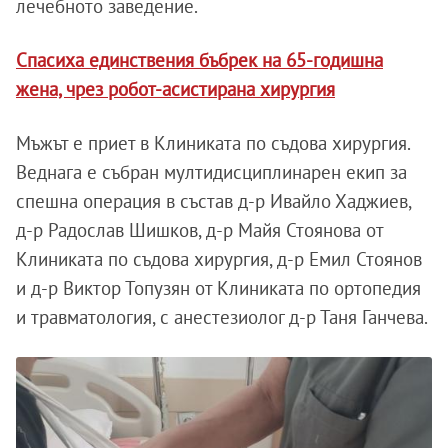
лечебното заведение.
Спасиха единствения бъбрек на 65-годишна
жена, чрез робот-асистирана хирургия
Мъжът е приет в Клиниката по съдова хирургия.
Веднага е събран мултидисциплинарен екип за
спешна операция в състав д-р Ивайло Хаджиев,
д-р Радослав Шишков, д-р Майя Стоянова от
Клиниката по съдова хирургия, д-р Емил Стоянов
и д-р Виктор Топузян от Клиниката по ортопедия
и травматология, с анестезиолог д-р Таня Ганчева.