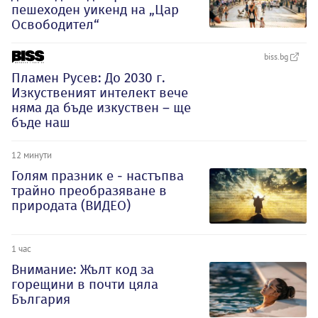
пешеходен уикенд на „Цар
Освободител“
biss.bg
Пламен Русев: До 2030 г.
Изкуственият интелект вече
няма да бъде изкуствен – ще
бъде наш
12 минути
Голям празник е - настъпва
трайно преобразяване в
природата (ВИДЕО)
1 час
Внимание: Жълт код за
горещини в почти цяла
България