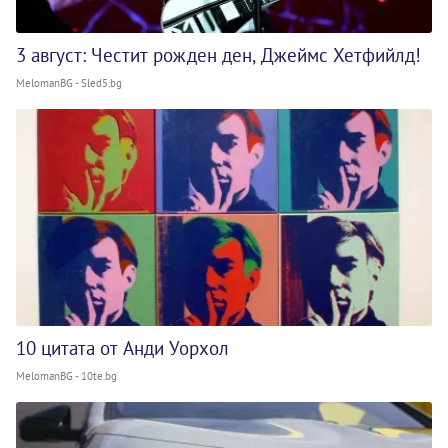
3 август: Честит рожден ден, Джеймс Хетфийлд!
MelomanBG - Sled5.bg
10 цитата от Анди Уорхол
MelomanBG - 10te.bg