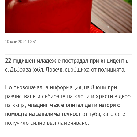
10 юни 2024 10:31
22-годишен младеж е пострадал при инцидент
в
с. Дъбрава (обл. Ловеч), съобщиха от полицията.
По първоначална информация, на 8 юни при
разчистване и събиране на клони и храсти в двор
на къща,
младият мъж е опитал да ги изгори с
помощта на запалима течност
от туба, като се е
получило силно възпламеняване.