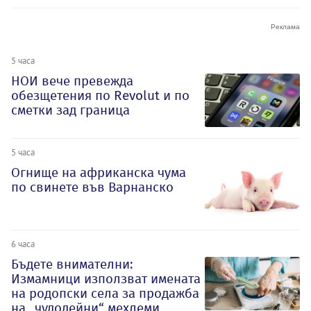
5 часа
НОИ вече превежда
обезщетения по Revolut и по
сметки зад граница
5 часа
Огнище на африканска чума
по свинете във Варнанско
6 часа
Бъдете внимателни:
Измамници използват имената
на родопски села за продажба
на „чудодейни“ мехлеми