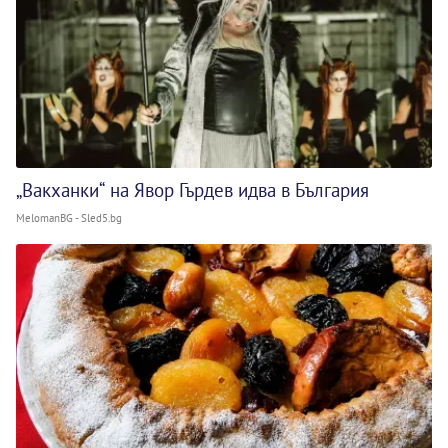
„Вакханки“ на Явор Гърдев идва в България
MelomanBG - Sled5.bg