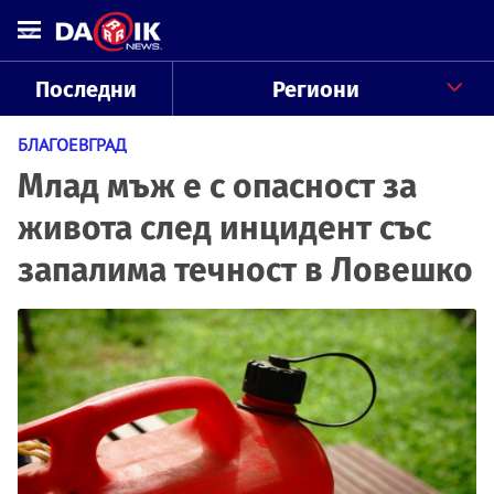
Последни
Региони
БЛАГОЕВГРАД
Млад мъж е с опасност за
живота след инцидент със
запалима течност в Ловешко