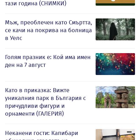
тази година (СНИМКИ)
Мъж, преоблечен като Смъртта,
се качи на покрива на болница
в Уелс
Голям празник е: Кой има имен
ден на 7 август
Като в приказка: Вижте
уникалния парк в България с
причудливи фигури и
орнаменти (ГАЛЕРИЯ)
Неканени гости: Капибари