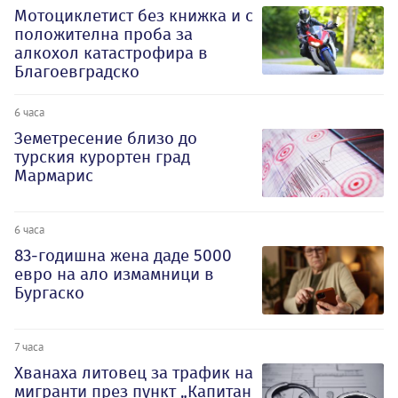
Мотоциклетист без книжка и с
положителна проба за
алкохол катастрофира в
Благоевградско
6 часа
Земетресение близо до
турския курортен град
Мармарис
6 часа
83-годишна жена даде 5000
евро на ало измамници в
Бургаско
7 часа
Хванаха литовец за трафик на
мигранти през пункт „Капитан