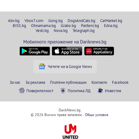
Abv.bg
Vbox7.com
Gong.bg
DogsAndCats.bg
CarMarket.bg
BISS.bg
Ohnamama.bg
Grabo.bg
Pariteni.bg
Edna.bg
Vesti.bg
Nova.bg
Telegraph.bg
Мобилното приложение на Dariknews.bg
Четете ни в Google News
За нас
За реклама
Платени публикации
Контакти
Facebook
Поверителност
Политика ЛД
Известия
DarikNews.bg
© 2026 Всички права запазени.
Общи условия