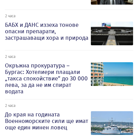
2 часа
БАБХ и ДАНС иззеха тонове
опасни препарати,
застрашаващи хора и природа
2 часа
Окръжна прокуратура –
Бургас: Хотелиери плащали
„такса спокойствие“ до 30 000
лева, за да не им спират
водата
2 часа
До края на годината
Военноморските сили ще имат
още един минен ловец