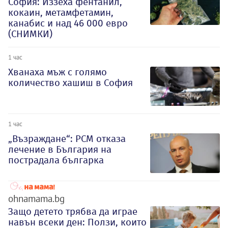
София: Иззеха фентанил,
кокаин, метамфетамин,
канабис и над 46 000 евро
(СНИМКИ)
1 час
Хванаха мъж с голямо
количество хашиш в София
1 час
„Възраждане“: РСМ отказа
лечение в България на
пострадала българка
ohnamama.bg
Защо детето трябва да играе
навън всеки ден: Ползи, които