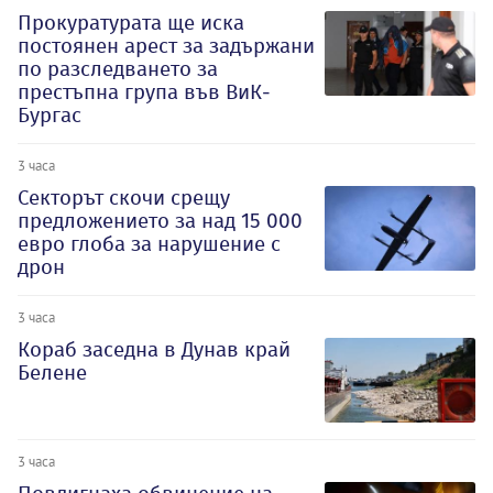
Прокуратурата ще иска
постоянен арест за задържани
по разследването за
престъпна група във ВиК-
Бургас
3 часа
Секторът скочи срещу
предложението за над 15 000
евро глоба за нарушение с
дрон
3 часа
Кораб заседна в Дунав край
Белене
3 часа