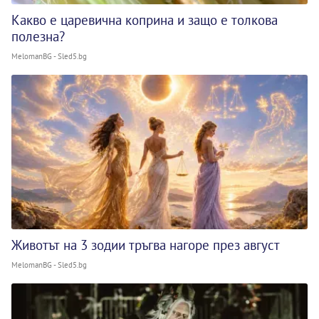
Какво е царевична коприна и защо е толкова
полезна?
MelomanBG - Sled5.bg
Животът на 3 зодии тръгва нагоре през август
MelomanBG - Sled5.bg