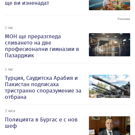
ще ви изненадат
1 час
МОН ще преразгледа
сливането на две
професионални гимназии в
Пазарджик
1 час
Турция, Саудитска Арабия и
Пакистан подписаха
тристранно споразумение за
отбрана
2 часа
Полицията в Бургас е с нов
шеф