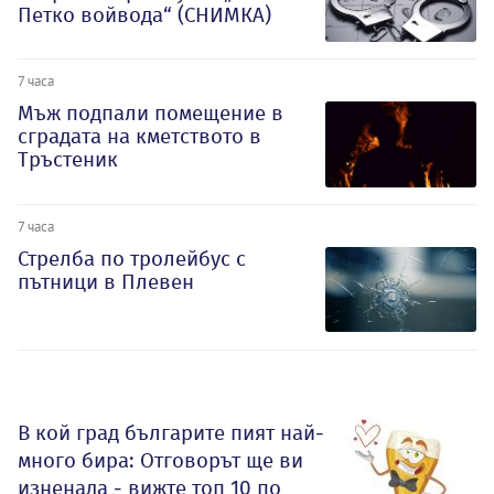
Петко войвода“ (СНИМКА)
7 часа
Мъж подпали помещение в
сградата на кметството в
Тръстеник
7 часа
Стрелба по тролейбус с
пътници в Плевен
В кой град българите пият най-
много бира: Отговорът ще ви
изненада - вижте топ 10 по