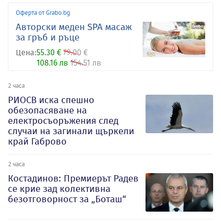
Оферта от Grabo.bg
Авторски меден SPA масаж
за гръб и ръце
Цена:
55.30 €
79.00 €
108.16 лв
154.51 лв
2 часа
РИОСВ иска спешно
обезопасяване на
електросъоръжения след
случаи на загинали щъркели
край Габрово
2 часа
Костадинов: Премиерът Радев
се крие зад колективна
безотговорност за „Боташ“