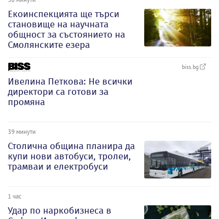
Екоинспекцията ще търси
становище на научната
общност за състоянието на
Смолянските езера
biss.bg
Ивелина Петкова: Не всички
директори са готови за
промяна
39 минути
Столична община планира да
купи нови автобуси, тролеи,
трамваи и електробуси
1 час
Удар по наркобизнеса в