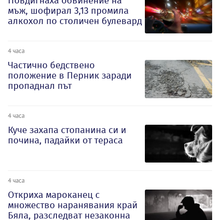
Повдигнаха обвинение на
мъж, шофирал 3,13 промила
алкохол по столичен булевард
4 часа
Частично бедствено
положение в Перник заради
пропаднал път
4 часа
Куче захапа стопанина си и
почина, падайки от тераса
4 часа
Откриха мароканец с
множество наранявания край
Бяла, разследват незаконна