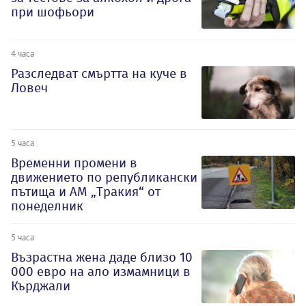
при шофьори
4 часа
Разследват смъртта на куче в
Ловеч
5 часа
Временни промени в
движението по републикански
пътища и АМ „Тракия“ от
понеделник
5 часа
Възрастна жена даде близо 10
000 евро на ало измамници в
Кърджали