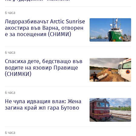
6 часа
Ледоразбивачът Arctic Sunrise
акостира във Варна, отворен
е за посещения (СНИМИ)
6 часа
Спасиха дете, бедстващо във
водите на язовир Правище
(СНИМКИ)
6 часа
Не чула идващия влак: Жена
загина край жп гара Бутово
6 часа