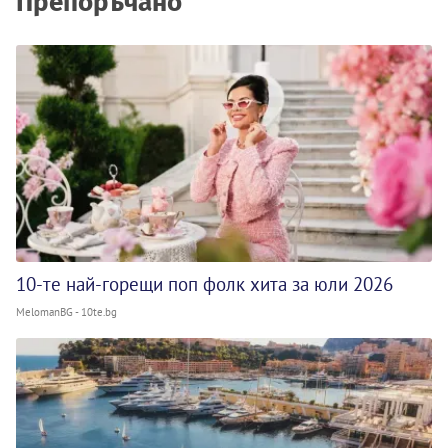
Препоръчано
10-те най-горещи поп фолк хита за юли 2026
MelomanBG - 10te.bg