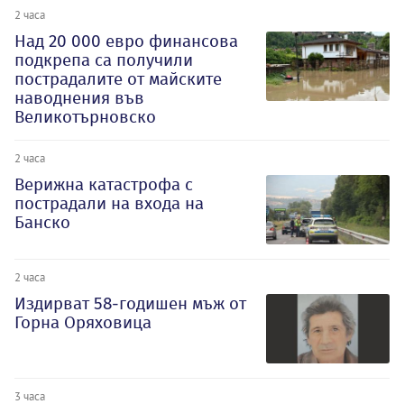
2 часа
Над 20 000 евро финансова
подкрепа са получили
пострадалите от майските
наводнения във
Великотърновско
2 часа
Верижна катастрофа с
пострадали на входа на
Банско
2 часа
Издирват 58-годишен мъж от
Горна Оряховица
3 часа