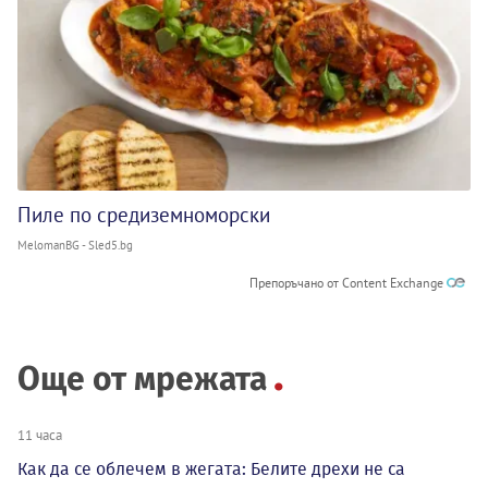
Пиле по средиземноморски
MelomanBG - Sled5.bg
Препоръчано от Content Exchange
Още от мрежата
11 часа
Как да се облечем в жегата: Белите дрехи не са