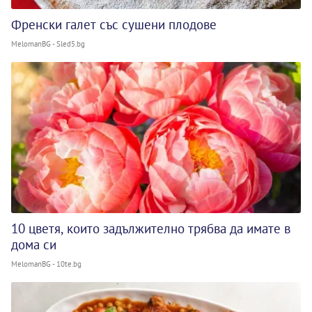
Френски галет със сушени плодове
MelomanBG - Sled5.bg
10 цветя, които задължително трябва да имате в
дома си
MelomanBG - 10te.bg