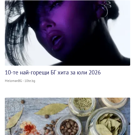
10-те най-горещи БГ хита за юли 2026
MelomanBG - 10te.bg