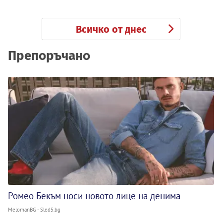
Всичко от днес
Препоръчано
Ромео Бекъм носи новото лице на денима
MelomanBG - Sled5.bg