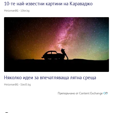
10-те най-известни картини на Караваджо
MelomanBG - 10te.bg
Няколко идеи за впечатляваща лятна среща
MelomanBG - Sled5.bg
Препоръчано от Content Exchange