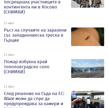
посрещнаха участниците в
контингента ни в Косово
(СНИМКИ)
11 часа
Ръст на случаите на заразени
със западнонилска треска в
Гърция
11 часа
Пожар избухна край
тополовградско село
(СНИМКИ)
11 часа
След решение на Съда на ЕС:
Waze може да спре да
предупреждава за камери и