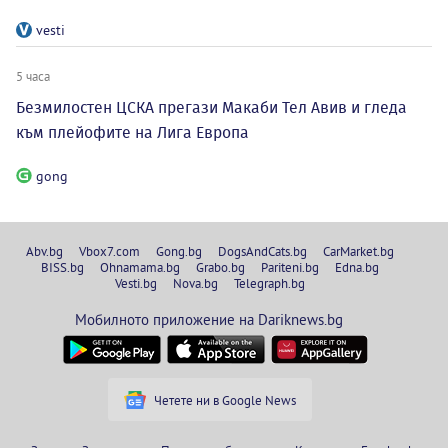
vesti
5 часа
Безмилостен ЦСКА прегази Макаби Тел Авив и гледа
към плейофите на Лига Европа
gong
Abv.bg
Vbox7.com
Gong.bg
DogsAndCats.bg
CarMarket.bg
BISS.bg
Ohnamama.bg
Grabo.bg
Pariteni.bg
Edna.bg
Vesti.bg
Nova.bg
Telegraph.bg
Мобилното приложение на Dariknews.bg
Четете ни в Google News