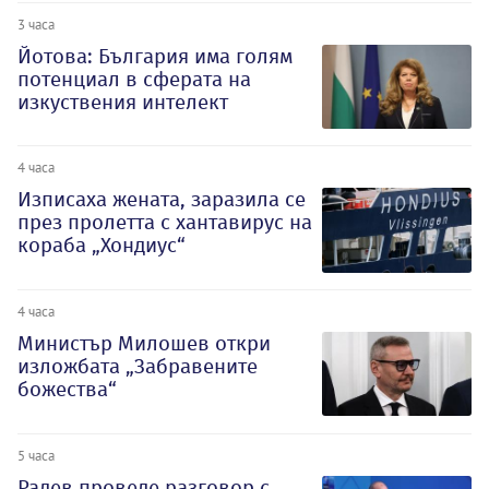
3 часа
Йотова: България има голям
потенциал в сферата на
изкуствения интелект
4 часа
Изписаха жената, заразила се
през пролетта с хантавирус на
кораба „Хондиус“
4 часа
Министър Милошев откри
изложбата „Забравените
божества“
5 часа
Радев проведе разговор с