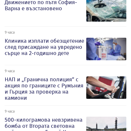
Движението по пътя София-
Варна е възстановено
9 часа
Клиника изплати обезщетение
след присаждане на увредено
сърце на 2-годишно дете
9 часа
НАП и „Гранична полиция“ с
акция по границите с Румъния
и Гърция за проверка на
камиони
9 часа
500-килограмова невзривена
бомба от Втората световна