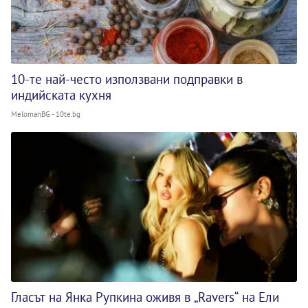
10-те най-често използвани подправки в
индийската кухня
MelomanBG - 10te.bg
Гласът на Янка Рупкина оживя в „Ravers“ на Ели