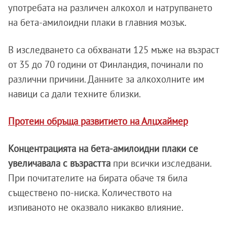
употребата на различен алкохол и натрупването
на бета-амилоидни плаки в главния мозък.
В изследването са обхванати 125 мъже на възраст
от 35 до 70 години от Финландия, починали по
различни причини. Данните за алкохолните им
навици са дали техните близки.
Протеин обръща развитието на Алцхаймер
Концентрацията на бета-амилоидни плаки се
увеличавала с възрастта
при всички изследвани.
При
почитателите на бирата обаче тя била
съществено по-ниска. Количеството на
изпиваното не оказвало никакво влияние.