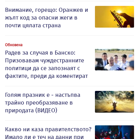
Внимание, горещо: Оранжев и
жълт код за опасни жеги в
почти цялата страна
Обновена
Радев за случая в Банско:
Призовавам чуждестранните
политици да се запознаят с
фактите, преди да коментират
Голям празник е - настъпва
трайно преобразяване в
природата (ВИДЕО)
Какво ни каза правителството?
Имало ли е теч на данни при