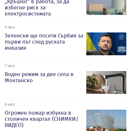
„Кръшко“ в работа, за да
избегне риск за
електросистемата
6 часа
Зеленски ще посети Сърбия за
първи път след руската
инвазия
7 часа
Воден режим за две села в
Монтанско
8 часа
Огромен пожар избухна в
столичен квартал (СНИМКИ/
ВИДЕО)