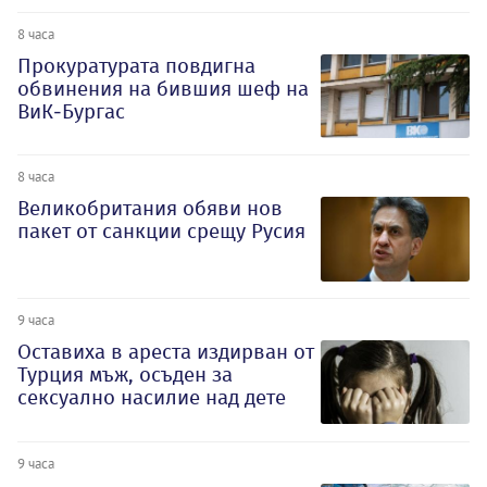
8 часа
Прокуратурата повдигна
обвинения на бившия шеф на
ВиК-Бургас
8 часа
Великобритания обяви нов
пакет от санкции срещу Русия
9 часа
Оставиха в ареста издирван от
Турция мъж, осъден за
сексуално насилие над дете
9 часа