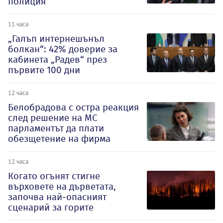
полиция
11 часа
„Галъп интернешънъл
болкан“: 42% доверие за
кабинета „Радев“ през
първите 100 дни
12 часа
Белобрадова с остра реакция
след решение на МС
парламентът да плати
обезщетение на фирма
12 часа
Когато огънят стигне
върховете на дърветата,
започва най-опасният
сценарий за горите