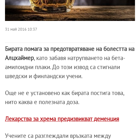
31 май 2016 10:37
Бирата помага за предотвратяване на болестта на
Алцхаймер
, като забавя натрупването на бета-
амилоидни плаки. До този извод са стигнали
шведски и финландски учени.
Още не е установено как бирата постига това,
нито каква е полезната доза.
Лекарства за хрема предизвикват деменция
Учените са разглеждали връзката между