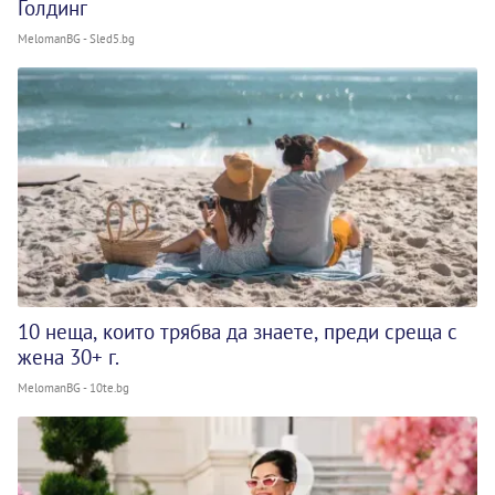
Голдинг
MelomanBG - Sled5.bg
10 неща, които трябва да знаете, преди среща с
жена 30+ г.
MelomanBG - 10te.bg