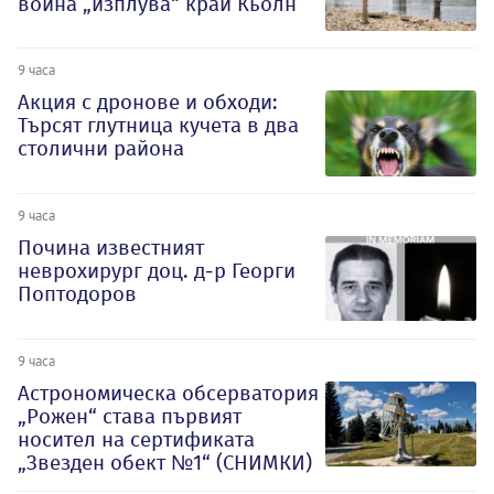
война „изплува“ край Кьолн
9 часа
Акция с дронове и обходи:
Търсят глутница кучета в два
столични района
9 часа
Почина известният
неврохирург доц. д-р Георги
Поптодоров
9 часа
Астрономическа обсерватория
„Рожен“ става първият
носител на сертификата
„Звезден обект №1“ (СНИМКИ)