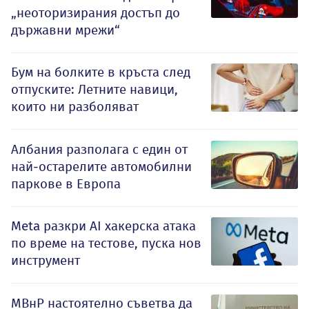
„неоторизирания достъп до
държавни мрежи“
Бум на болките в кръста след
отпуските: Летните навици,
които ни разболяват
Албания разполага с един от
най-остарелите автомобилни
паркове в Европа
Meta разкри AI хакерска атака
по време на тестове, пуска нов
инструмент
МВнР настоятелно съветва да