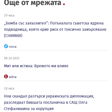
Още от мрежата
19 часа
„Бомба със закъснител“: Потъналата съветска ядрена
подводница, която крие риск от токсично замърсяване
(СНИМКИ)
nova
08.10.2025
Мит или истина: Времето ми влияе
edna
18 часа
Нов скандал разтърси украинската дипломация,
разследват бившата посланичка в САЩ Олга
Стефанишина за корупция