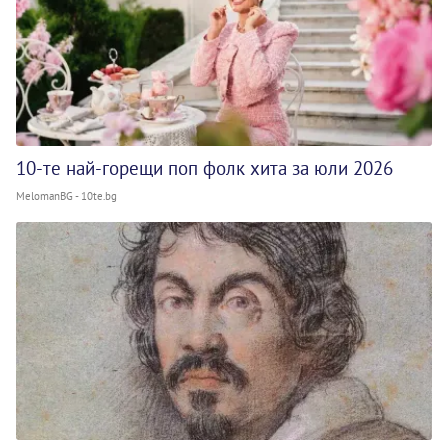
10-те най-горещи поп фолк хита за юли 2026
MelomanBG - 10te.bg