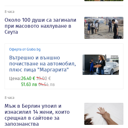
8 часа
Около 100 души са загинали
при масовото нахлуване в
Сеута
Оферта от Grabo.bg
Вътрешно и външно
почистване на автомобил,
плюс пица "Маргарита"
Цена:
26.40 €
33.00 €
51.63 лв
64.54 лв
8 часа
Мъж в Берлин упоил и
изнасилил 14 жени, които
срещнал в сайтове за
запознанства