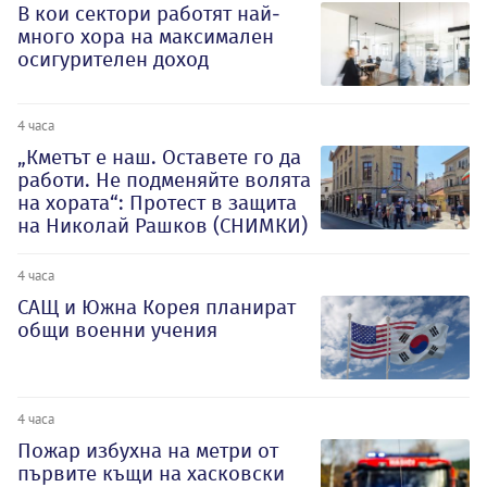
В кои сектори работят най-
много хора на максимален
осигурителен доход
4 часа
„Кметът е наш. Оставете го да
работи. Не подменяйте волята
на хората“: Протест в защита
на Николай Рашков (СНИМКИ)
4 часа
САЩ и Южна Корея планират
общи военни учения
4 часа
Пожар избухна на метри от
първите къщи на хасковски