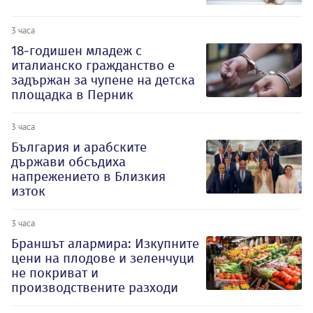
3 часа
18-годишен младеж с
италианско гражданство е
задържан за чупене на детска
площадка в Перник
3 часа
България и арабските
държави обсъдиха
напрежението в Близкия
изток
3 часа
Браншът алармира: Изкупните
цени на плодове и зеленчуци
не покриват и
производствените разходи