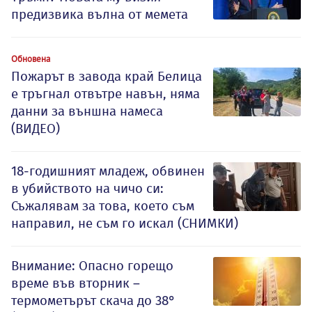
предизвика вълна от мемета
Обновена
Пожарът в завода край Белица
е тръгнал отвътре навън, няма
данни за външна намеса
(ВИДЕО)
18-годишният младеж, обвинен
в убийството на чичо си:
Съжалявам за това, което съм
направил, не съм го искал (СНИМКИ)
Внимание: Опасно горещо
време във вторник –
термометърът скача до 38°