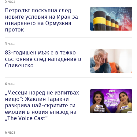
5 часа
Петролът поскъпна след
новите условия на Иран за
отварянето на Ормузкия
проток
5 часа
83-годишен мъж е в тежко
състояние след нападение в
Сливенско
6 часа
„Месеци наред не изпитвах
нищо“: Жаклин Таракчи
разкрива най-скритите си
емоции в новия епизод на
„The Voice Cast“
6 часа