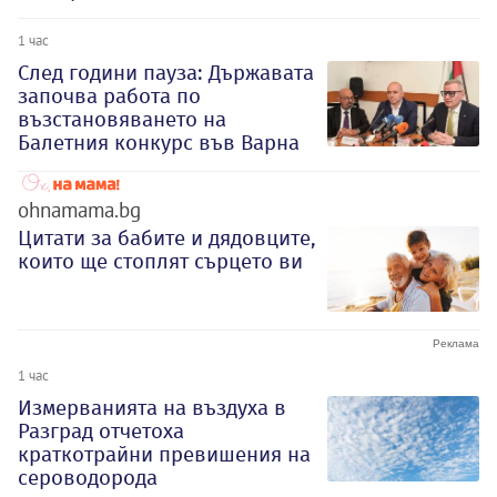
1 час
След години пауза: Държавата
започва работа по
възстановяването на
Балетния конкурс във Варна
ohnamama.bg
Цитати за бабите и дядовците,
които ще стоплят сърцето ви
1 час
Измерванията на въздуха в
Разград отчетоха
краткотрайни превишения на
сероводорода