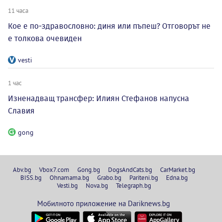
11 часа
Кое е по-здравословно: диня или пъпеш? Отговорът не
е толкова очевиден
vesti
1 час
Изненадващ трансфер: Илиян Стефанов напусна
Славия
gong
Abv.bg
Vbox7.com
Gong.bg
DogsAndCats.bg
CarMarket.bg
BISS.bg
Ohnamama.bg
Grabo.bg
Pariteni.bg
Edna.bg
Vesti.bg
Nova.bg
Telegraph.bg
Мобилното приложение на Dariknews.bg