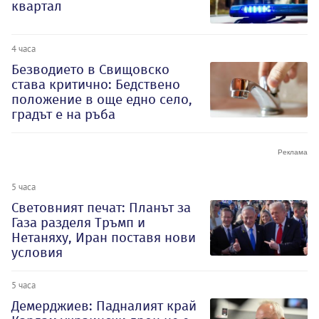
квартал
4 часа
Безводието в Свищовско
става критично: Бедствено
положение в още едно село,
градът е на ръба
5 часа
Световният печат: Планът за
Газа разделя Тръмп и
Нетаняху, Иран поставя нови
условия
5 часа
Демерджиев: Падналият край