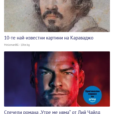
10-те най-известни картини на Караваджо
MelomanBG - 10te.bg
Спечели романа „Утре ме няма“ от Лий Чайлд