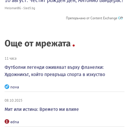
10 август: Честит рожден ден, Антонио Бандерас!
MelomanBG - Sled5.bg
Препоръчано от Content Exchange
Още от мрежата
11 часа
Футболни легенди оживяват върху фланелки:
Художникът, който превръща спорта в изкуство
nova
08.10.2025
Мит или истина: Времето ми влияе
edna