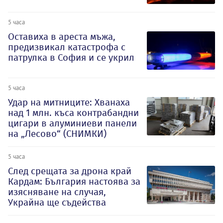
5 часа
Оставиха в ареста мъжа,
предизвикал катастрофа с
патрулка в София и се укрил
5 часа
Удар на митниците: Хванаха
над 1 млн. къса контрабандни
цигари в алуминиеви панели
на „Лесово“ (СНИМКИ)
5 часа
След срещата за дрона край
Кардам: България настоява за
изясняване на случая,
Украйна ще съдейства