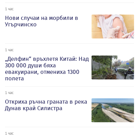
1 час
Нови случаи на морбили в
Угърчинско
1 час
„Делфин“ връхлетя Китай: Над
300 000 души бяха
евакуирани, отмениха 1300
полета
1 час
Откриха ръчна граната в река
Дунав край Силистра
1 час