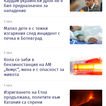
Кардам украински дрон не е
бил предназначен за
нападение
5 часа
Малко дете е с тежки
изгаряния след инцидент с
печка в Ботевград
5 часа
Кола се заби в
бензиностанция на АМ
„Хемус“, жена е с опасност за
живота
5 часа
Изригването на Етна
продължава, полетите към
Катания са спрени