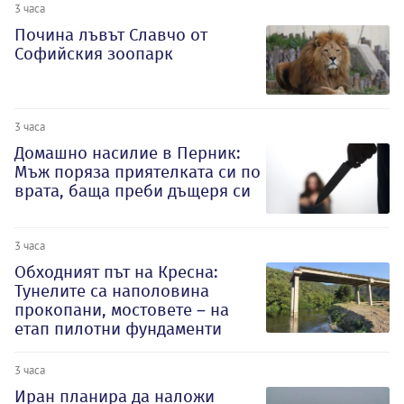
3 часа
Почина лъвът Славчо от
Софийския зоопарк
3 часа
Домашно насилие в Перник:
Мъж поряза приятелката си по
врата, баща преби дъщеря си
3 часа
Обходният път на Кресна:
Тунелите са наполовина
прокопани, мостовете – на
етап пилотни фундаменти
3 часа
Иран планира да наложи