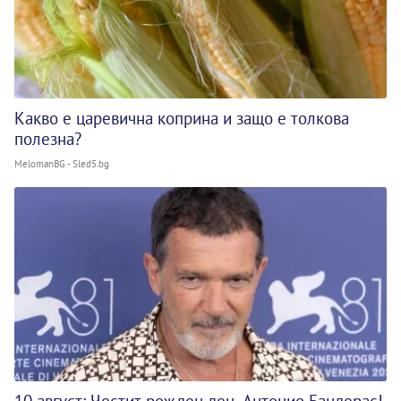
Какво е царевична коприна и защо е толкова
полезна?
MelomanBG - Sled5.bg