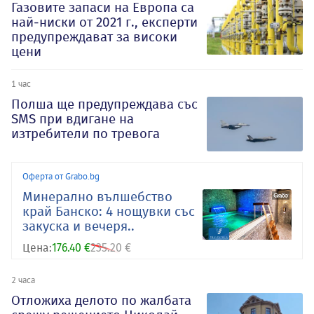
Газовите запаси на Европа са
най-ниски от 2021 г., експерти
предупреждават за високи
цени
1 час
Полша ще предупреждава със
SMS при вдигане на
изтребители по тревога
Оферта от Grabo.bg
Минерално вълшебство
край Банско: 4 нощувки със
закуска и вечеря..
Цена:
176.40 €
235.20 €
2 часа
Отложиха делото по жалбата