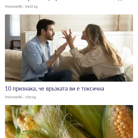
MelomanBG - Sled5.bg
10 признака, че връзката ви е токсична
MelomanBG - 10te.bg