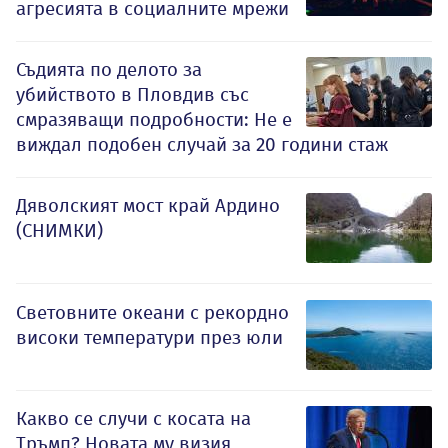
агресията в социалните мрежи
Съдията по делото за
убийството в Пловдив със
смразяващи подробности: Не е
виждал подобен случай за 20 години стаж
Дяволският мост край Ардино
(СНИМКИ)
Световните океани с рекордно
високи температури през юли
Какво се случи с косата на
Тръмп? Новата му визия