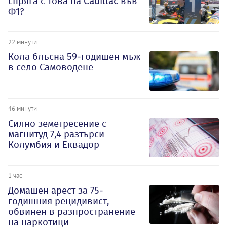
спряга с това на Cadillac във
Ф1?
22 минути
Кола блъсна 59-годишен мъж
в село Самоводене
46 минути
Силно земетресение с
магнитуд 7,4 разтърси
Колумбия и Еквадор
1 час
Домашен арест за 75-
годишния рецидивист,
обвинен в разпространение
на наркотици