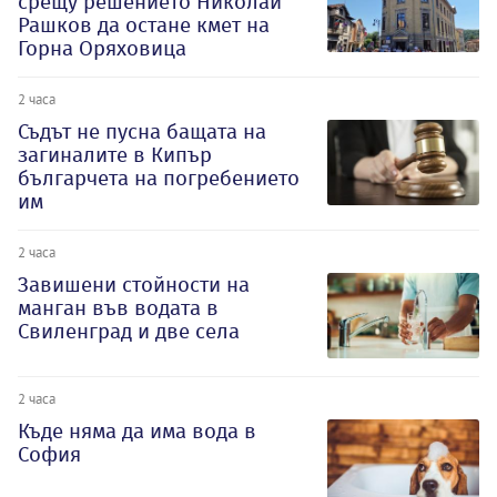
срещу решението Николай
Рашков да остане кмет на
Горна Оряховица
2 часа
Съдът не пусна бащата на
загиналите в Кипър
българчета на погребението
им
2 часа
Завишени стойности на
манган във водата в
Свиленград и две села
2 часа
Къде няма да има вода в
София