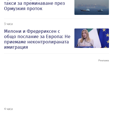
такси за преминаване през
Ормузкия проток
3 часа
Мелони и Фредериксен с
общо послание за Европа: Не
приемаме неконтролираната
имиграция
4 часа