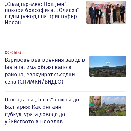
„Спайдър-мен: Нов ден“
покори боксофиса, „Одисея“
счупи рекорд на Кристофър
Нолан
Обновена
Взривове във военния завод в
Белица, има обгазяване в
района, евакуират съседни
села (СНИМКИ/ВИДЕО)
Палецът на „Тесак“ стигна до
България: Как онлайн
субкултурата доведе до
убийството в Пловдив