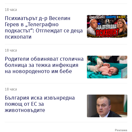
18 часа
Психиатърът д-р Веселин
Герев в „Телеграфно
подкастът“: Отглеждат се деца
психопати
18 часа
Родители обвиняват столична
болница за тежка инфекция
на новороденото им бебе
18 часа
България иска извънредна
помощ от ЕС за
животновъдите