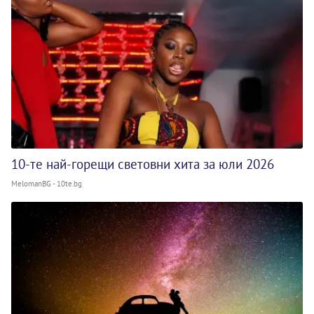
10-те най-горещи световни хита за юли 2026
MelomanBG - 10te.bg