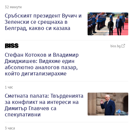
32 минути
Сръбският президент Вучич и
Зеленски се срещнаха в
Белград, какво си казаха
biss.bg
Стефан Котоков и Владимир
Джиджишев: Видяхме един
абсолютно аналогов пазар,
който дигитализирахме
1 час
Сметната палата: Твърденията
за конфликт на интереси на
Димитър Главчев са
спекулативни
3 часа