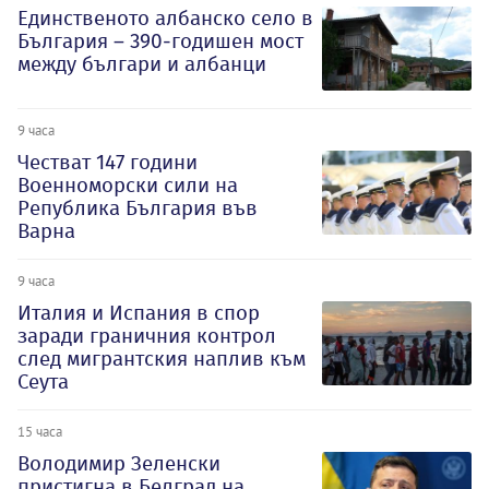
Единственото албанско село в
България – 390-годишен мост
между българи и албанци
9 часа
Честват 147 години
Военноморски сили на
Република България във
Варна
9 часа
Италия и Испания в спор
заради граничния контрол
след мигрантския наплив към
Сеута
15 часа
Володимир Зеленски
пристигна в Белград на