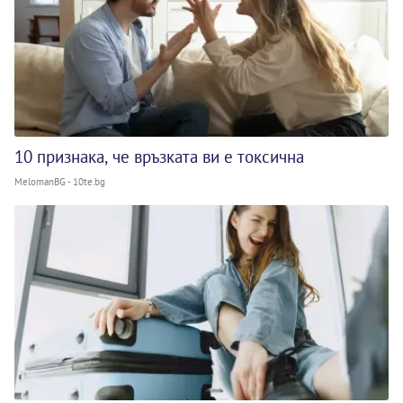
10 признака, че връзката ви е токсична
MelomanBG - 10te.bg