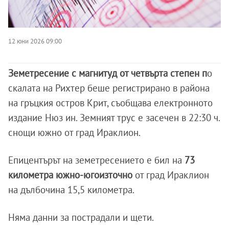
12 юни 2026 09:00
Земетресение с магнитуд от четвърта степен п
о
скалата на Рихтер беше регистрирано в района
на гръцкия остров Крит, съобщава електронното
издание Нюз ин. Земният трус е засечен в 22:30 ч.
снощи южно от град Ираклион.
Епицентърът на земетресението е бил на
73
километра южно-югоизточно
от град Ираклион
на дълбочина 15,5 километра.
Няма данни за пострадали и щети.