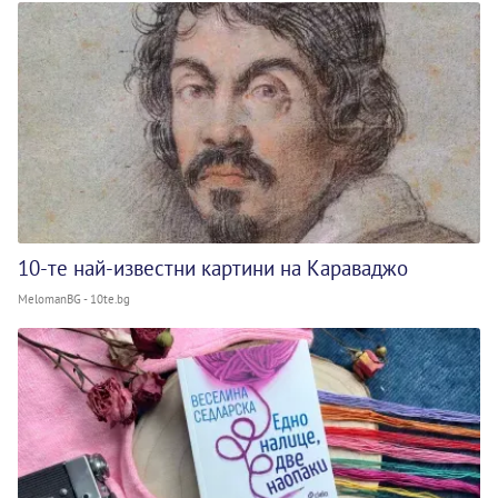
10-те най-известни картини на Караваджо
MelomanBG - 10te.bg