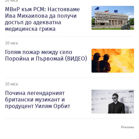
20 часа
МВнР към РСМ: Настояваме
Ива Михаилова да получи
достъп до адекватна
медицинска грижа
20 часа
Голям пожар между село
Поройна и Първомай (ВИДЕО)
20 часа
Почина легендарният
британски музикант и
продуцент Уилям Орбит