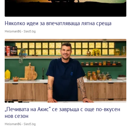
Няколко идеи за впечатляваща лятна среща
MelomanBG - Sled5.bg
„Печивата на Акис“ се завръща с още по-вкусен
нов сезон
MelomanBG - Sled5.bg