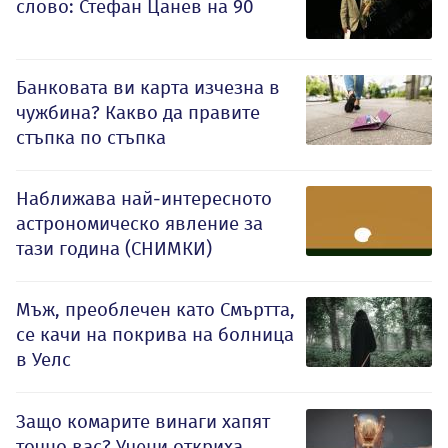
слово: Стефан Цанев на 90
Банковата ви карта изчезна в
чужбина? Какво да правите
стъпка по стъпка
Наближава най-интересното
астрономическо явление за
тази година (СНИМКИ)
Мъж, преоблечен като Смъртта,
се качи на покрива на болница
в Уелс
Защо комарите винаги хапят
точно вас? Учени откриха