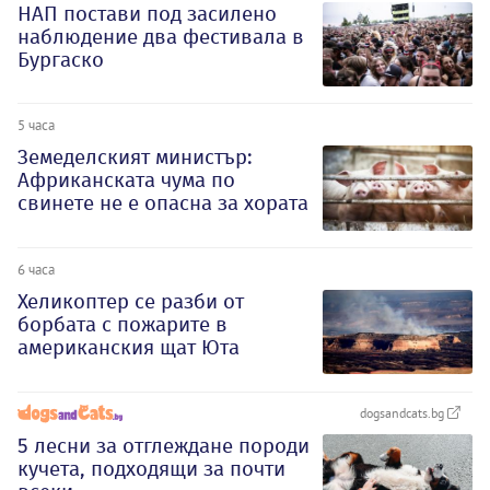
НАП постави под засилено
наблюдение два фестивала в
Бургаско
5 часа
Земеделският министър:
Африканската чума по
свинете не е опасна за хората
6 часа
Хеликоптер се разби от
борбата с пожарите в
американския щат Юта
dogsandcats.bg
5 лесни за отглеждане породи
кучета, подходящи за почти