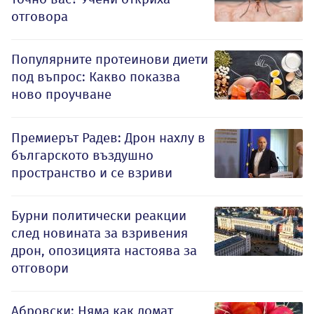
отговора
Популярните протеинови диети
под въпрос: Какво показва
ново проучване
Премиерът Радев: Дрон нахлу в
българското въздушно
пространство и се взриви
Бурни политически реакции
след новината за взривения
дрон, опозицията настоява за
отговори
Абровски: Няма как домат,