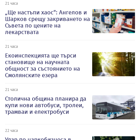
21 часа
„Ще настъпи хаос“: Ангелов и
Шарков срещу закриването на
Съвета по цените на
лекарствата
21 часа
Екоинспекцията ще търси
становище на научната
общност за състоянието на
Смолянските езера
21 часа
Столична община планира да
купи нови автобуси, тролеи,
трамваи и електробуси
22 часа
Удар по наркобизнеса в