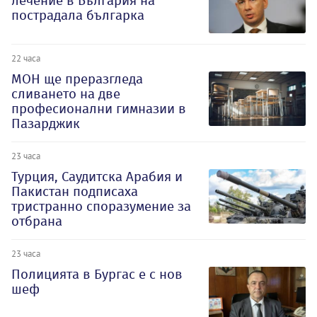
лечение в България на
пострадала българка
22 часа
МОН ще преразгледа
сливането на две
професионални гимназии в
Пазарджик
23 часа
Турция, Саудитска Арабия и
Пакистан подписаха
тристранно споразумение за
отбрана
23 часа
Полицията в Бургас е с нов
шеф