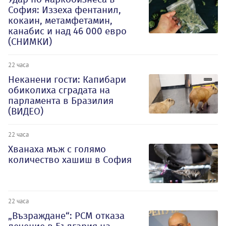
София: Иззеха фентанил,
кокаин, метамфетамин,
канабис и над 46 000 евро
(СНИМКИ)
22 часа
Неканени гости: Капибари
обиколиха сградата на
парламента в Бразилия
(ВИДЕО)
22 часа
Хванаха мъж с голямо
количество хашиш в София
22 часа
„Възраждане“: РСМ отказа