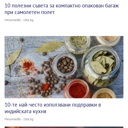
10 полезни съвета за компактно опакован багаж
при самолетен полет
MelomanBG - 10te.bg
10-те най-често използвани подправки в
индийската кухня
MelomanBG - 10te.bg