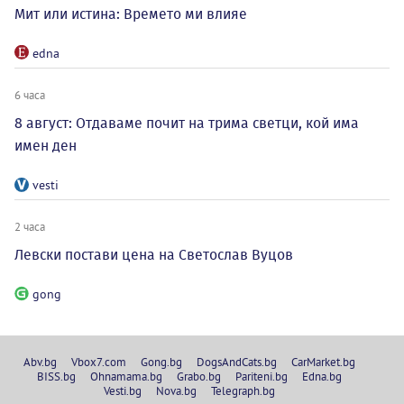
Мит или истина: Времето ми влияе
edna
6 часа
8 август: Отдаваме почит на трима светци, кой има
имен ден
vesti
2 часа
Левски постави цена на Светослав Вуцов
gong
Abv.bg
Vbox7.com
Gong.bg
DogsAndCats.bg
CarMarket.bg
BISS.bg
Ohnamama.bg
Grabo.bg
Pariteni.bg
Edna.bg
Vesti.bg
Nova.bg
Telegraph.bg