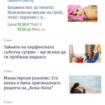
Оферта от Grabo.bg
Блаженство за тялото:
Класически масаж на гръб,
плюс терапия с к..
Цена:
10.00 €
15.00 €
19.56 лв
29.34 лв
8 часа
Тайните на перфектната
съботна сутрин – ще искаш да
ги пробваш веднага
8 часа
Манастирски ръкопис: Ето
каква е била оригиналната
рецепта на „Кока-Кола“
9 часа