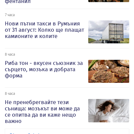
фентанил
7 часа
Нови пътни такси в Румъния
от 31 август: Колко ще плащат
камионите и колите
8 часа
Риба тон - вкусен съюзник за
сърцето, мозъка и добрата
форма
8 часа
Не пренебрегвайте тези
сънища: мозъкът ви може да
се опитва да ви каже нещо
важно