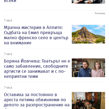
всеки
7 часа
Мрачна мистерия в Алпите:
Съдбата на Емил превръща
малко френско село в център
на внимание
7 часа
Боряна Йовчева: Театърът не е
само забавление, свободните
артисти се занимават и с по-
неприятни теми
7 часа
Оставиха за постоянно в
ареста петима обвиняеми по
делото за разпространение на