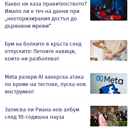
Какво ни каза правителството?
Имало ли е теч на данни при
„неоторизирания достъп до
държавни мрежи“
Бум на болките в кръста след
отпуските: Летните навици,
които ни разболяват
Meta разкри AI хакерска атака
по време на тестове, пуска нов
инструмент
Записва ли Риана нов албум
след 10-годишна пауза