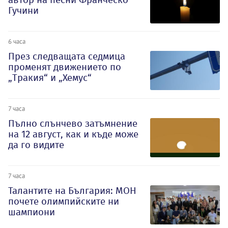
Гучини
6 часа
През следващата седмица
променят движението по
„Тракия“ и „Хемус“
7 часа
Пълно слънчево затъмнение
на 12 август, как и къде може
да го видите
7 часа
Талантите на България: МОН
почете олимпийските ни
шампиони