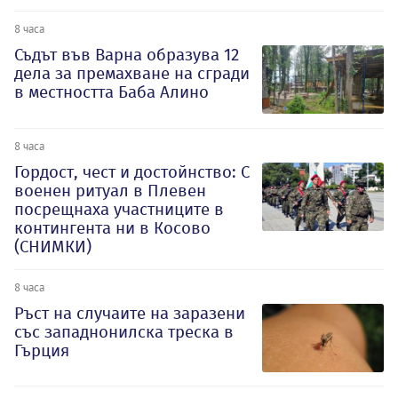
8 часа
Съдът във Варна образува 12
дела за премахване на сгради
в местността Баба Алино
8 часа
Гордост, чест и достойнство: С
военен ритуал в Плевен
посрещнаха участниците в
контингента ни в Косово
(СНИМКИ)
8 часа
Ръст на случаите на заразени
със западнонилска треска в
Гърция