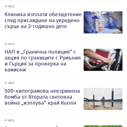
6 часа
Клиника изплати обезщетение
след присаждане на увредено
сърце на 2-годишно дете
6 часа
НАП и „Гранична полиция“ с
акция по границите с Румъния
и Гърция за проверка на
камиони
6 часа
500-килограмова невзривена
бомба от Втората световна
война „изплува“ край Кьолн
6 часа