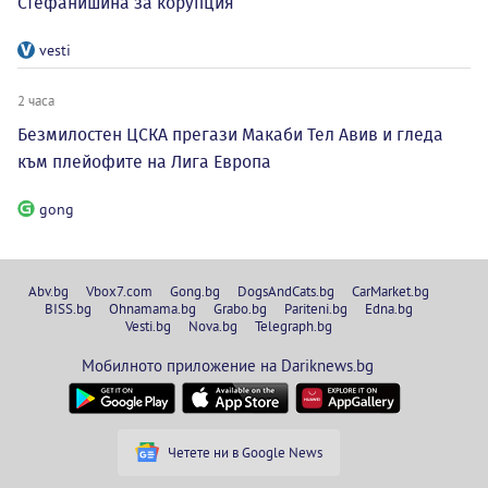
Стефанишина за корупция
vesti
2 часа
Безмилостен ЦСКА прегази Макаби Тел Авив и гледа
към плейофите на Лига Европа
gong
Abv.bg
Vbox7.com
Gong.bg
DogsAndCats.bg
CarMarket.bg
BISS.bg
Ohnamama.bg
Grabo.bg
Pariteni.bg
Edna.bg
Vesti.bg
Nova.bg
Telegraph.bg
Мобилното приложение на Dariknews.bg
Четете ни в Google News