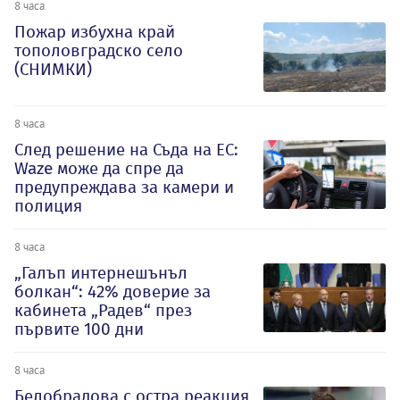
8 часа
Пожар избухна край
тополовградско село
(СНИМКИ)
8 часа
След решение на Съда на ЕС:
Waze може да спре да
предупреждава за камери и
полиция
8 часа
„Галъп интернешънъл
болкан“: 42% доверие за
кабинета „Радев“ през
първите 100 дни
8 часа
Белобрадова с остра реакция