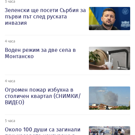
3 часа
Зеленски ще посети Сърбия за
първи път след руската
инвазия
4 часа
Воден режим за две села в
Монтанско
4 часа
Огромен пожар избухна в
столичен квартал (СНИМКИ/
ВИДЕО)
5 часа
Около 100 души са загинали