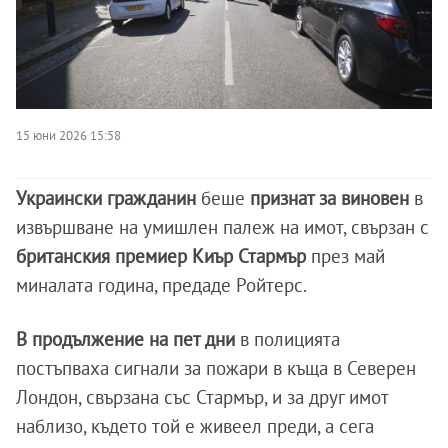
15 юни 2026 15:58
Украински гражданин
беше
признат за виновен
в
извършване на умишлен палеж на имот, свързан с
британския премиер Киър Стармър
през май
миналата година, предаде Ройтерс.
В продължение на пет дни
в полицията
постъпваха сигнали за пожари в къща в Северен
Лондон, свързана със Стармър, и за друг имот
наблизо, където той е живеел преди, а сега