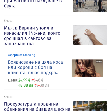
при масовото нахлуване в
Сеута
5 часа
Мъж в Берлин упоил и
изнасилил 14 жени, които
срещнал в сайтове за
запознанства
Оферта от Grabo.bg
Боядисване на цяла коса
или корени с боя на
клиента, плюс подхра..
Цена:
24.99 €
43.46 €
48.88 лв
85.00 лв
5 часа
Прокуратурата повдигна
обвинения на бившия шеф на