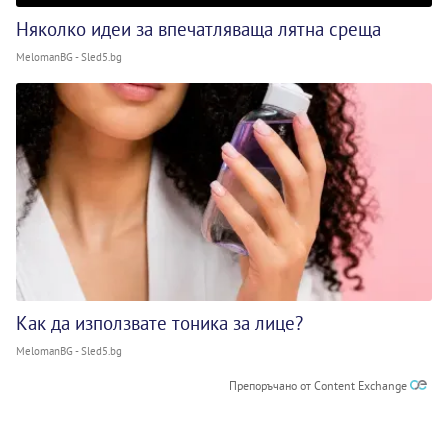
Няколко идеи за впечатляваща лятна среща
MelomanBG - Sled5.bg
Как да използвате тоника за лице?
MelomanBG - Sled5.bg
Препоръчано от Content Exchange