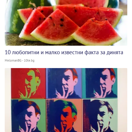
10 любопитни и малко известни факта за динята
MelomanBG - 10te.bg