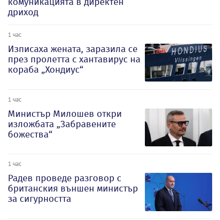
комуникацията в директен
дриход
1 час
Изписаха жената, заразила се
през пролетта с хантавирус на
кораба „Хондиус“
1 час
Министър Милошев откри
изложбата „Забравените
божества“
1 час
Радев проведе разговор с
британския външен министър
за сигурността