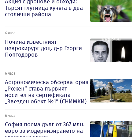
Акция с дронове и обходи:
Търсят глутница кучета в два
столични района
6 часа
Почина известният
неврохирург доц. д-р Георги
Поптодоров
6 часа
Астрономическа обсерватория
„Рожен“ става първият
носител на сертификата
„Звезден обект №1“ (СНИМКИ)
6 часа
София поема дълг от 367 млн.
евро за модернизирането на