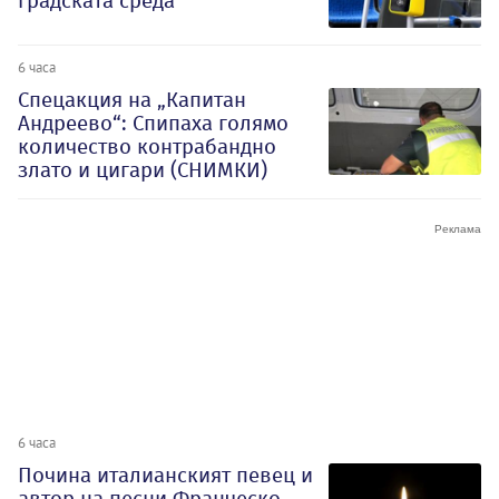
градската среда
6 часа
Спецакция на „Капитан
Андреево“: Спипаха голямо
количество контрабандно
злато и цигари (СНИМКИ)
6 часа
Почина италианският певец и
автор на песни Франческо