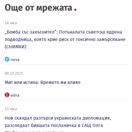
Още от мрежата
16 часа
„Бомба със закъснител“: Потъналата съветска ядрена
подводница, която крие риск от токсично замърсяване
(СНИМКИ)
nova
08.10.2025
Мит или истина: Времето ми влияе
edna
15 часа
Нов скандал разтърси украинската дипломация,
разследват бившата посланичка в САЩ Олга