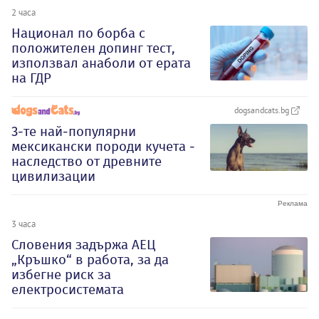
2 часа
Национал по борба с
положителен допинг тест,
използвал анаболи от ерата
на ГДР
dogsandcats.bg
3-те най-популярни
мексикански породи кучета -
наследство от древните
цивилизации
3 часа
Словения задържа АЕЦ
„Кръшко“ в работа, за да
избегне риск за
електросистемата