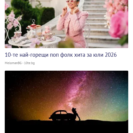
10-те най-горещи поп фолк хита за юли 2026
MelomanBG - 10te.bg