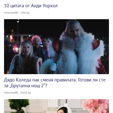
10 цитата от Анди Уорхол
MelomanBG - 10te.bg
Дядо Коледа пак сменя правилата. Готови ли сте
за „Брутална нощ 2“?
MelomanBG - Sled5.bg