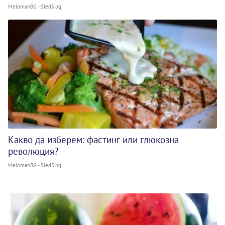
MelomanBG - Sled5.bg
Какво да изберем: фастинг или глюкозна
революция?
MelomanBG - Sled5.bg