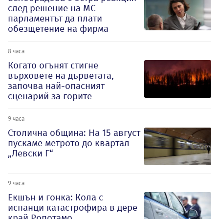
след решение на МС
парламентът да плати
обезщетение на фирма
8 часа
Когато огънят стигне
върховете на дърветата,
започва най-опасният
сценарий за горите
9 часа
Столична община: На 15 август
пускаме метрото до квартал
„Левски Г“
9 часа
Екшън и гонка: Кола с
испанци катастрофира в дере
край Ропотамо