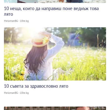
10 неща, които да направиш поне веднъж това
лято
MelomanBG - 10te.bg
10 съвета за здравословно лято
MelomanBG - 10te.bg