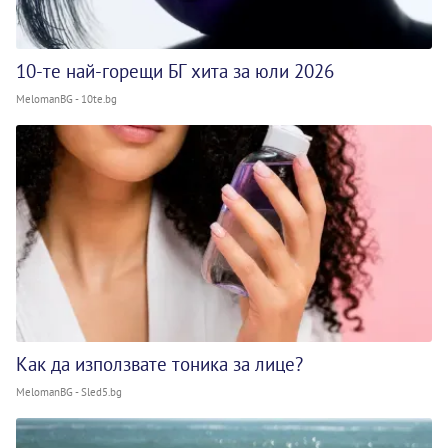
10-те най-горещи БГ хита за юли 2026
MelomanBG - 10te.bg
Как да използвате тоника за лице?
MelomanBG - Sled5.bg