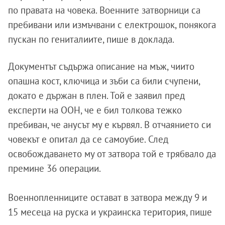
по правата на човека. Военните затворници са
пребивани или измъчвани с електрошок, понякога
пускан по гениталиите, пише в доклада.
Документът съдържа описание на мъж, чиито
опашна кост, ключица и зъби са били счупени,
докато е държан в плен. Той е заявил пред
експерти на ООН, че е бил толкова тежко
пребиван, че анусът му е кървял. В отчаянието си
човекът е опитал да се самоубие. След
освобождаването му от затвора той е трябвало да
премине 36 операции.
Военнопленниците остават в затвора между 9 и
15 месеца на руска и украинска територия, пише