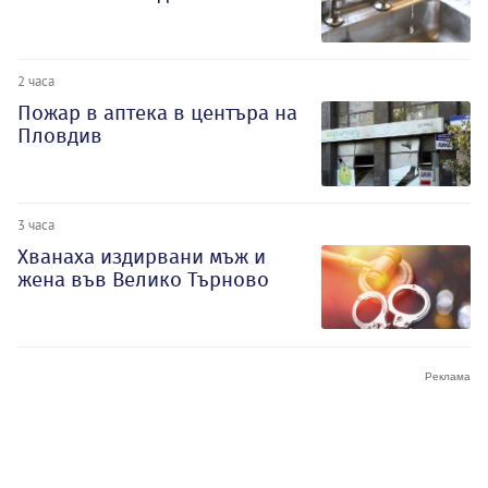
2 часа
Пожар в аптека в центъра на
Пловдив
3 часа
Хванаха издирвани мъж и
жена във Велико Търново