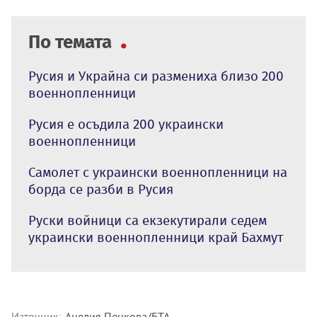
По темата
Русия и Украйна си размениха близо 200
военнопленници
Русия е осъдила 200 украински
военнопленници
Самолет с украински военнопленници на
борда се разби в Русия
Руски войници са екзекутирали седем
украински военнопленници край Бахмут
Източник:
Анелия Пенкова/БТА