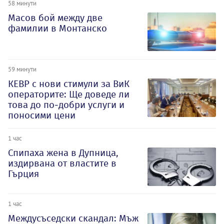
58 минути
Масов бой между две
фамилии в Монтанско
59 минути
КЕВР с нови стимули за ВиК
операторите: Ще доведе ли
това до по-добри услуги и
поносими цени
1 час
Спипаха жена в Дупница,
издирвана от властите в
Гърция
1 час
Междусъседски скандал: Мъж