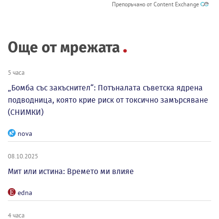
Препоръчано от Content Exchange
Още от мрежата
5 часа
„Бомба със закъснител“: Потъналата съветска ядрена
подводница, която крие риск от токсично замърсяване
(СНИМКИ)
nova
08.10.2025
Мит или истина: Времето ми влияе
edna
4 часа