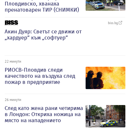
Пловдивско, хванаха
пренатоварен ТИР (СНИМКИ)
biss.bg
Акин Дуяр: Светът се движи от
„хардуер“ към „софтуер“
22 минути
РИОСВ-Пловдив следи
качеството на въздуха след
пожар в предприятие
26 минути
След като жена рани четирима
в Лондон: Откриха ножица на
място на нападението