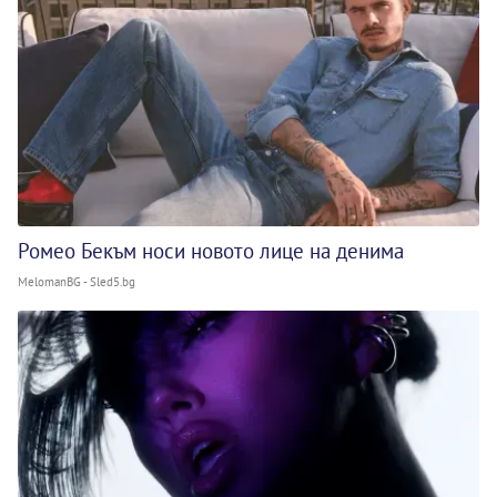
Ромео Бекъм носи новото лице на денима
MelomanBG - Sled5.bg