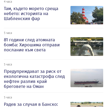
4 часа
Там, където морето среща
небето: историята на
Шабленския фар
5 часа
81 години след атомната
бомба: Хирошима отправи
послание към света
5 часа
Предупреждават за риск от
екологична катастрофа след
нефтен разлив край
бреговете на Оман
5 часа
Радев за случая в Банско: