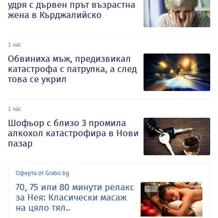
удря с дървен прът възрастна
жена в Кърджалийско
1 час
Обвиниха мъж, предизвикал
катастрофа с патрулка, а след
това се укрил
1 час
Шофьор с близо 3 промила
алкохол катастрофира в Нови
пазар
Оферта от Grabo.bg
70, 75 или 80 минути релакс
за Нея: Класически масаж
на цяло тял..