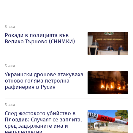
3 часа
Рокади в полицията във
Велико Търново (СНИМКИ)
3 часа
Украински дронове атакуваха
отново голяма петролна
рафинерия в Русия
3 часа
След жестокото убийство в
Пловдив: Случаят се заплита,
сред задържаните има и
непълнолетни