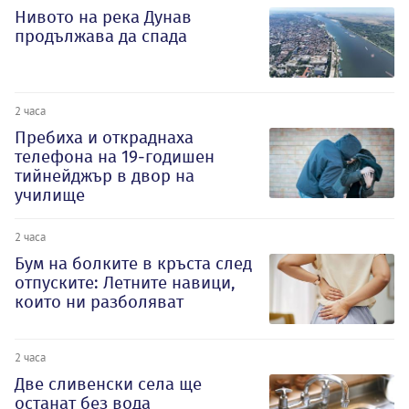
Нивото на река Дунав
продължава да спада
2 часа
Пребиха и откраднаха
телефона на 19-годишен
тийнейджър в двор на
училище
2 часа
Бум на болките в кръста след
отпуските: Летните навици,
които ни разболяват
2 часа
Две сливенски села ще
останат без вода