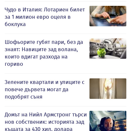
Чудо в Италия: Лотариен билет
за 1 милион евро оцеля в
боклука
Шофьорите губят пари, без да
знаят: Навиците зад волана,
които вдигат разхода на
гориво
Зелените квартали и улиците с
повече дървета могат да
подобрят съня
Домът на Нийл Армстронг търси
нов собственик: историята зад
къщата за 430 хил. долара