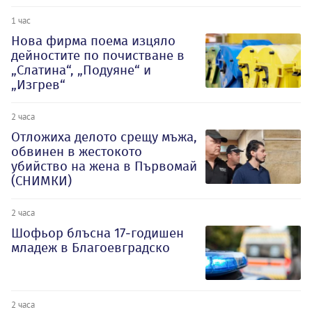
1 час
Нова фирма поема изцяло
дейностите по почистване в
„Слатина“, „Подуяне“ и
„Изгрев“
2 часа
Отложиха делото срещу мъжа,
обвинен в жестокото
убийство на жена в Първомай
(СНИМКИ)
2 часа
Шофьор блъсна 17-годишен
младеж в Благоевградско
2 часа