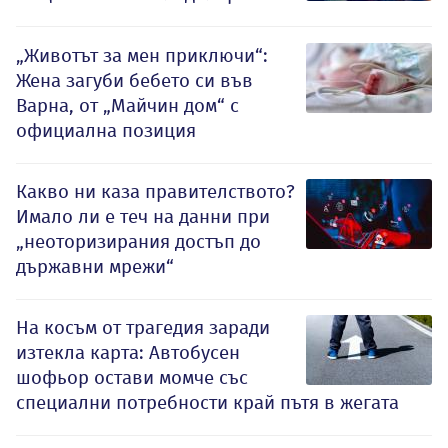
„Животът за мен приключи“:
Жена загуби бебето си във
Варна, от „Майчин дом“ с
официална позиция
Какво ни каза правителството?
Имало ли е теч на данни при
„неоторизирания достъп до
държавни мрежи“
На косъм от трагедия заради
изтекла карта: Автобусен
шофьор остави момче със
специални потребности край пътя в жегата