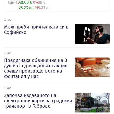
Цена:
40.00 €
61.00 €
78.23 лв
119.31 лв
1 час
Мъж преби приятелката си в
Софийско
1 час
Повдигнаха обвинения на 8
души след мащабната акция
срещу производството на
фентанил у нас
1 час
Започва издаването на
електронни карти за градския
транспорт в Габрово