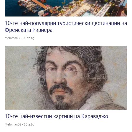
10-те най-популярни туристически дестинации на
Френската Ривиера
MelomanBG - 10te.bg
10-те най-известни картини на Караваджо
MelomanBG - 10te.bg