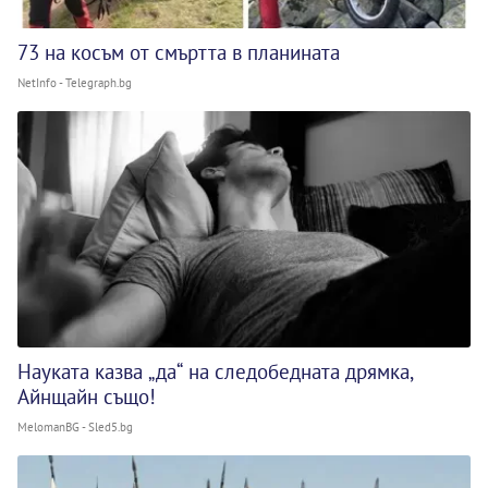
73 на косъм от смъртта в планината
NetInfo - Telegraph.bg
Науката казва „да“ на следобедната дрямка,
Айнщайн също!
MelomanBG - Sled5.bg