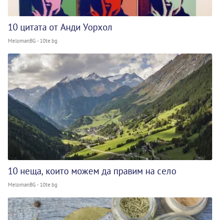
10 цитата от Анди Уорхол
MelomanBG - 10te.bg
10 неща, които можем да правим на село
MelomanBG - 10te.bg