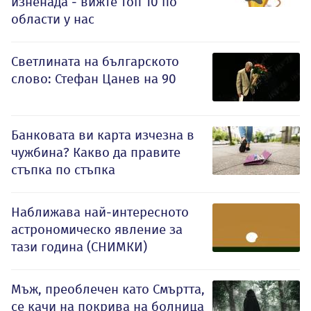
изненада - вижте топ 10 по
области у нас
Светлината на българското
слово: Стефан Цанев на 90
Банковата ви карта изчезна в
чужбина? Какво да правите
стъпка по стъпка
Наближава най-интересното
астрономическо явление за
тази година (СНИМКИ)
Мъж, преоблечен като Смъртта,
се качи на покрива на болница