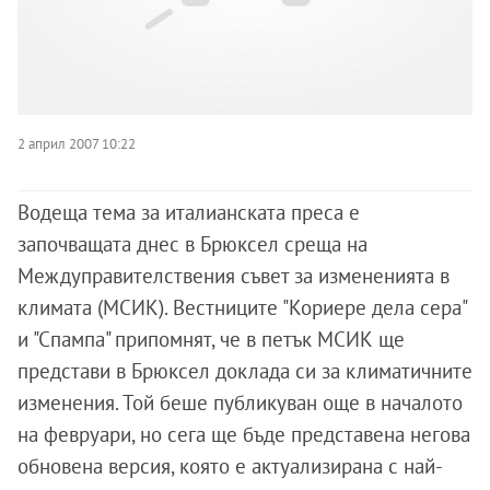
2 април 2007 10:22
Водеща тема за италианската преса е
започващата днес в Брюксел среща на
Междуправителствения съвет за измененията в
климата (МСИК). Вестниците "Кориере дела сера"
и "Спампа" припомнят, че в петък МСИК ще
представи в Брюксел доклада си за климатичните
изменения. Той беше публикуван още в началото
на февруари, но сега ще бъде представена негова
обновена версия, която е актуализирана с най-