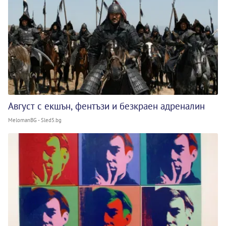
Август с екшън, фентъзи и безкраен адреналин
MelomanBG - Sled5.bg