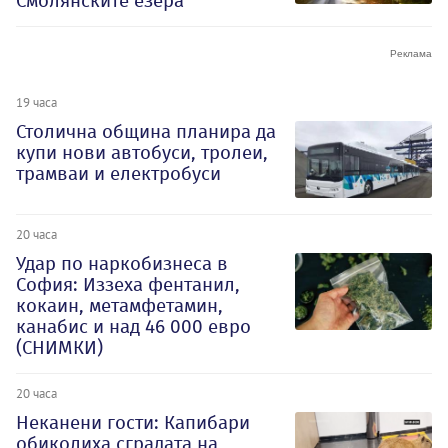
Смолянските езера
19 часа
Столична община планира да
купи нови автобуси, тролеи,
трамваи и електробуси
20 часа
Удар по наркобизнеса в
София: Иззеха фентанил,
кокаин, метамфетамин,
канабис и над 46 000 евро
(СНИМКИ)
20 часа
Неканени гости: Капибари
обиколиха сградата на