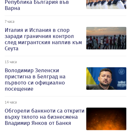
Република България във
Варна
7 часа
Италия и Испания в спор
заради граничния контрол
след мигрантския наплив към
Сеута
13 часа
Володимир Зеленски
пристигна в Белград на
първото си официално
посещение
14 часа
Обгорели банкноти са открити
върху тялото на бизнесмена
Владимир Янков от Банкя