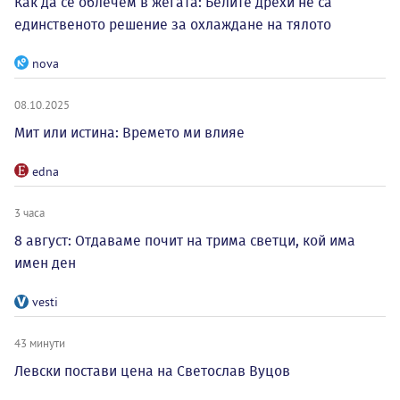
Как да се облечем в жегата: Белите дрехи не са
единственото решение за охлаждане на тялото
nova
08.10.2025
Мит или истина: Времето ми влияе
edna
3 часа
8 август: Отдаваме почит на трима светци, кой има
имен ден
vesti
43 минути
Левски постави цена на Светослав Вуцов