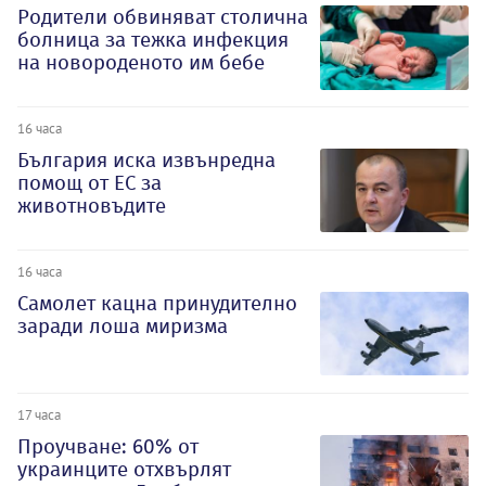
Родители обвиняват столична
болница за тежка инфекция
на новороденото им бебе
16 часа
България иска извънредна
помощ от ЕС за
животновъдите
16 часа
Самолет кацна принудително
заради лоша миризма
17 часа
Проучване: 60% от
украинците отхвърлят