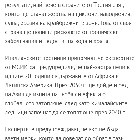
резултати, най-вече в страните от Третия свят,
които ще станат жертва на циклони, наводнения,
суша, ерозия на крайбрежните зони. Това от своя
страна ще повиши рисковете от тропически
заболявания и недостиг на вода и храна.
Италианските вестници припомнят, че експертите
от МСИК са предупредили, че най-застрашени в
идните 20 години са държавите от Африка и
Латинска Америка. През 2050 г. ще дойде и ред
на Азия да изпита на гърба си ефекта от
глобалното затопляне, след като хималайските
ледници започнат да се топят още през 2040 г.
Експертите предупреждават, че ако не бъдат
взети мерки, които да доведат до обрат в тази