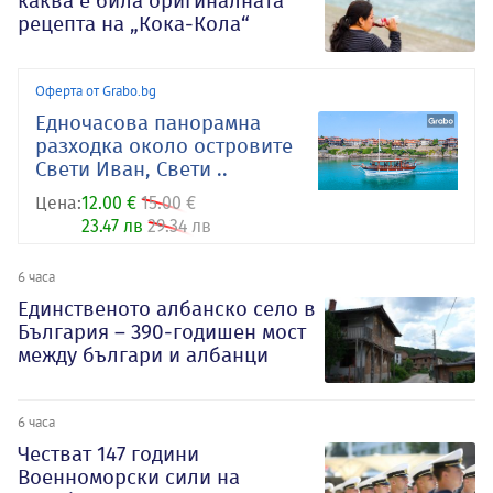
каква е била оригиналната
рецепта на „Кока-Кола“
Оферта от Grabo.bg
Едночасова панорамна
разходка около островите
Свети Иван, Свети ..
Цена:
12.00 €
15.00 €
23.47 лв
29.34 лв
6 часа
Единственото албанско село в
България – 390-годишен мост
между българи и албанци
6 часа
Честват 147 години
Военноморски сили на