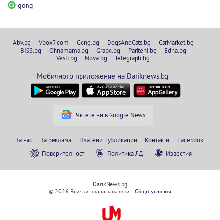
gong
Abv.bg
Vbox7.com
Gong.bg
DogsAndCats.bg
CarMarket.bg
BISS.bg
Ohnamama.bg
Grabo.bg
Pariteni.bg
Edna.bg
Vesti.bg
Nova.bg
Telegraph.bg
Мобилното приложение на Dariknews.bg
Четете ни в Google News
За нас
За реклама
Платени публикации
Контакти
Facebook
Поверителност
Политика ЛД
Известия
DarikNews.bg
© 2026 Всички права запазени.
Общи условия