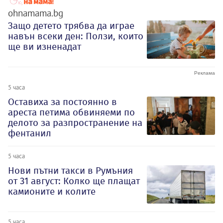
ohnamama.bg
Защо детето трябва да играе
навън всеки ден: Ползи, които
ще ви изненадат
5 часа
Оставиха за постоянно в
ареста петима обвиняеми по
делото за разпространение на
фентанил
5 часа
Нови пътни такси в Румъния
от 31 август: Колко ще плащат
камионите и колите
5 часа