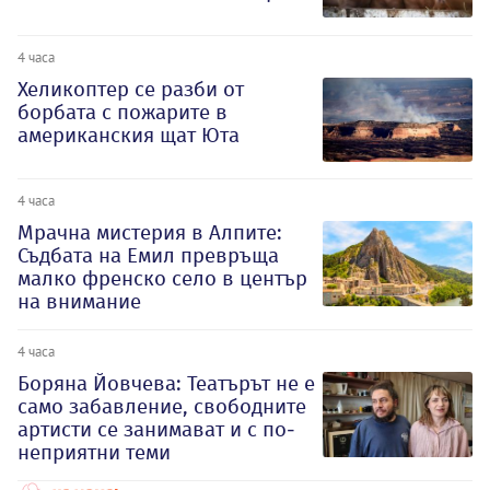
4 часа
Хеликоптер се разби от
борбата с пожарите в
американския щат Юта
4 часа
Мрачна мистерия в Алпите:
Съдбата на Емил превръща
малко френско село в център
на внимание
4 часа
Боряна Йовчева: Театърът не е
само забавление, свободните
артисти се занимават и с по-
неприятни теми