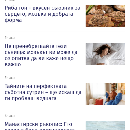
Риба тон - вкусен съюзник за
сърцето, мозъка и добрата
форма
5 часа
Не пренебрегвайте тези
сънища: мозъкът ви може да
се опитва да ви каже нещо
важно
5 часа
Тайните на перфектната
съботна сутрин – ще искаш да
ги пробваш веднага
6 часа
Манастирски ръкопис: Ето