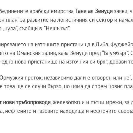
бединените арабски емирства
Тани ал Зеиуди
заяви, 
н план“ за развитие на логистичния си сектор и нама
„нула“, съобщи в. “Нешънъл”.
ширяването на източните пристанища в Диба, Фуджейр
то на Оманския залив, каза Зеиуди пред “Блумбърг”. 
 едно ново пристанище на източния си бряг, добави т
Ормузкия проток, независимо дали е отворен или не“,
е това ще се случи бързо, но няма да спрем новия пла
т нови тръбопроводи
, железопътни и пътни мрежи, за 
а, нефтените и газовите находища и нефтените съор