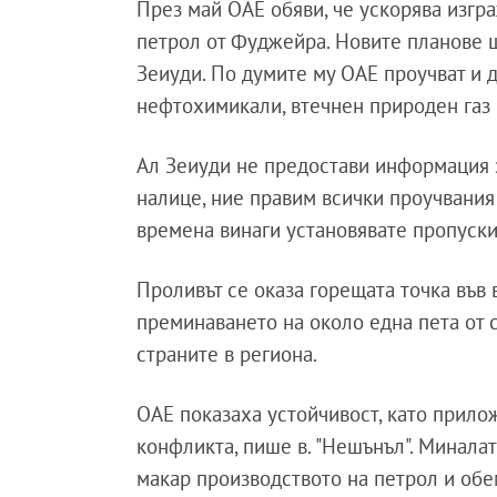
През май ОАЕ обяви, че ускорява изгра
петрол от Фуджейра. Новите планове щ
Зеиуди. По думите му ОАЕ проучват и 
нефтохимикали, втечнен природен газ 
Ал Зеиуди не предостави информация з
налице, ние правим всички проучвания
времена винаги установявате пропускит
Проливът се оказа горещата точка във
преминаването на около една пета от 
страните в региона.
ОАЕ показаха устойчивост, като прило
конфликта, пише в. "Нешънъл". Миналат
макар производството на петрол и обем