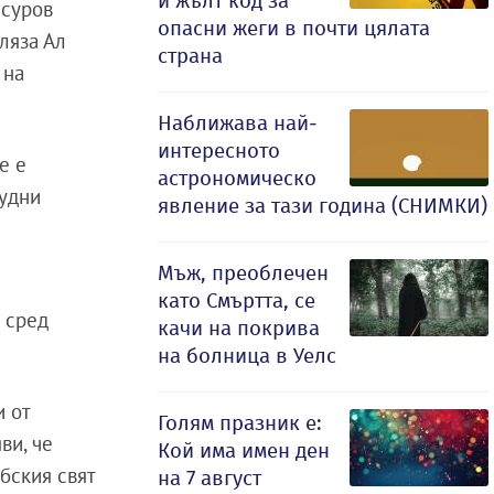
и жълт код за
 суров
опасни жеги в почти цялата
ляза Ал
страна
 на
Наближава най-
интересното
е е
астрономическо
рудни
явление за тази година (СНИМКИ)
Мъж, преоблечен
като Смъртта, се
 сред
качи на покрива
на болница в Уелс
и от
Голям празник е:
ви, че
Кой има имен ден
бския свят
на 7 август