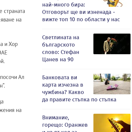
най-много бира:
че страната
Отговорът ще ви изненада -
вижте топ 10 по области у нас
ляване на
Светлината на
а и Хор
българското
слово: Стефан
ОАЕ
Цанев на 90
ой.
 посочи Ал
Банковата ви
карта изчезна в
н“.
чужбина? Какво
да правите стъпка по стъпка
да
ъжения на
Внимание,
горещо: Оранжев