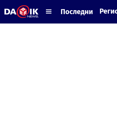
Реги
Последни