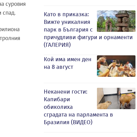
на суровия
 спад.
Като в приказка:
Вижте уникалния
трилиона
парк в България с
причудливи фигури и орнаменти
етролния
(ГАЛЕРИЯ)
Кой има имен ден
на 8 август
Неканени гости:
Капибари
обиколиха
сградата на парламента в
Бразилия (ВИДЕО)