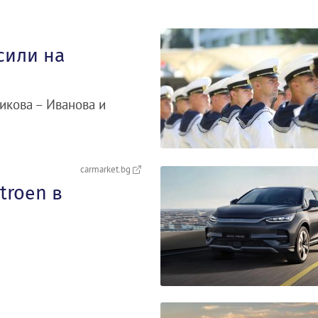
сили на
икова – Иванова и
carmarket.bg
troеn в