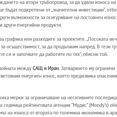
ждането на втори тръбопровод, за да удвои износа на
е бъдат подкрепени от „значителни инвестиции“, отбе
други възможности за осигуряване на постоянен износ
и други енергийни продукти.
а графика или разходите за проектите. „Посоката веч
 за осъществимост, за да продължим напред. В тези т
е си и започвате да работите по тях“, обясни той.
 войната между
САЩ и Иран
. Затварянето му ограничи
световния енергиен износ, което предизвика опасения
жиха мерки за ограничаване на негативните последиц
а седмица рейтинговата агенция “Мудис” (Moody’s) обя
ът на износа от втората по големина икономика в ара