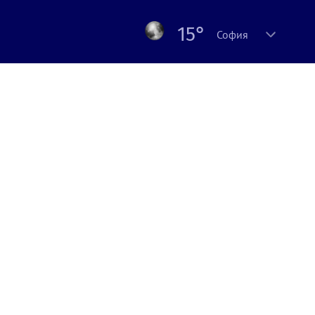
15°
София