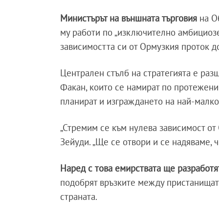
Министърът на външната търговия
на О
му работи по „изключително амбициозе
зависимостта си от Ормузкия проток до 
Централен стълб на стратегията е раз
Факан, които се намират по протежение
планират и изграждането на най-малко
„Стремим се към нулева зависимост от 
Зейуди. „Ще се отвори и се надяваме, ч
Наред с това емирствата ще разработя
подобрят връзките между пристанищат
страната.