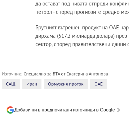
да остават под нивата отпреди конфлик
петрол - според прогнозите средно меж
Брутният вътрешен продукт на ОАЕ нара
дирхама (517,2 милиарда долара) през
сектор, според правителствени данни 
Източник:
Специално за БТА от Екатерина Антонова
САЩ
Иран
Ормузкия проток
ОАЕ
Добави ни в предпочитани източници в Google