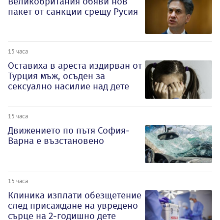
Великобритания обяви нов
пакет от санкции срещу Русия
15 часа
Оставиха в ареста издирван от
Турция мъж, осъден за
сексуално насилие над дете
15 часа
Движението по пътя София-
Варна е възстановено
15 часа
Клиника изплати обезщетение
след присаждане на увредено
сърце на 2-годишно дете