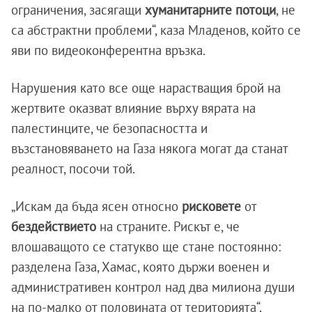
ограничения, засягащи
хуманитарните
потоци
, не
са абстрактни проблеми“, каза Младенов, който се
яви по видеоконферентна връзка.
Нарушения като все още нарастващия брой на
жертвите оказват влияние върху вярата на
палестинците, че безопасността и
възстановяването на Газа някога могат да станат
реалност, посочи той.
„Искам да бъда ясен относно
рисковете
от
бездействието
на страните. Рискът е, че
влошаващото се статукво ще стане постоянно:
разделена Газа, Хамас, която държи военен и
административен контрол над два милиона души
на по-малко от половината от територията“,