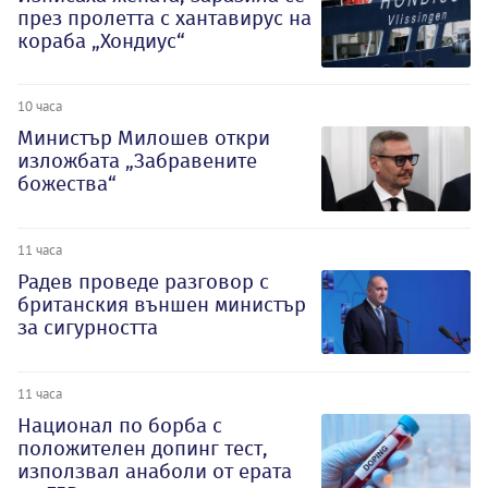
през пролетта с хантавирус на
кораба „Хондиус“
10 часа
Министър Милошев откри
изложбата „Забравените
божества“
11 часа
Радев проведе разговор с
британския външен министър
за сигурността
11 часа
Национал по борба с
положителен допинг тест,
използвал анаболи от ерата