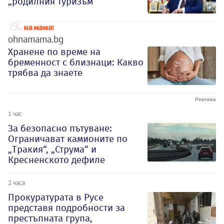
„родилния туризъм“
ohnamama.bg
Хранене по време на
бременност с близнаци: Какво
трябва да знаете
1 час
За безопасно пътуване:
Ограничават камионите по
„Тракия“, „Струма“ и
Кресненското дефиле
2 часа
Прокуратурата в Русе
представя подробности за
престъпната група,