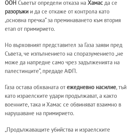
ООН
Съветът определи отказа на
Хамас
да се
разоръжи
и да се откаже от контрола като
„основна пречка“ за преминаването към втория
етап от примирието.
Но върховният представител за Газа заяви пред
Съвета, че изпълнението на споразумението „не
може да напредне само чрез задълженията на
палестинците“, предаде АФП.
Газа остава обхваната от
ежедневно насилие
, тъй
като израелските удари продължават, а както
военните, така и Хамас се обвиняват взаимно в
нарушаване на примирието.
„Продължаващите убийства и израелските