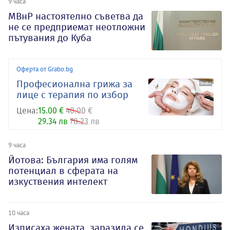
9 часа
МВнР настоятелно съветва да
не се предприемат неотложни
пътувания до Куба
Оферта от Grabo.bg
Професионална грижа за
лице с терапия по избор
Цена:
15.00 €
40.00 €
29.34 лв
78.23 лв
9 часа
Йотова: България има голям
потенциал в сферата на
изкуствения интелект
10 часа
Изписаха жената, заразила се