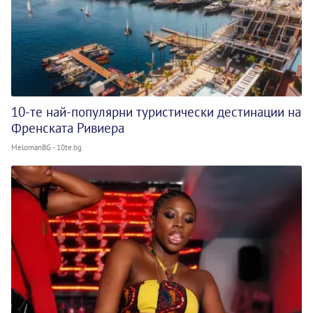
10-те най-популярни туристически дестинации на
Френската Ривиера
MelomanBG - 10te.bg