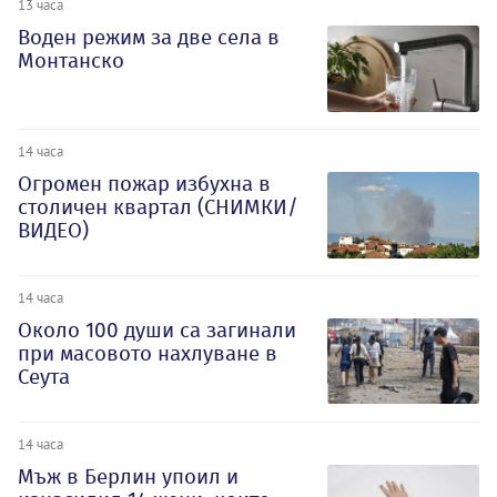
13 часа
Воден режим за две села в
Монтанско
14 часа
Огромен пожар избухна в
столичен квартал (СНИМКИ/
ВИДЕО)
14 часа
Около 100 души са загинали
при масовото нахлуване в
Сеута
14 часа
Мъж в Берлин упоил и