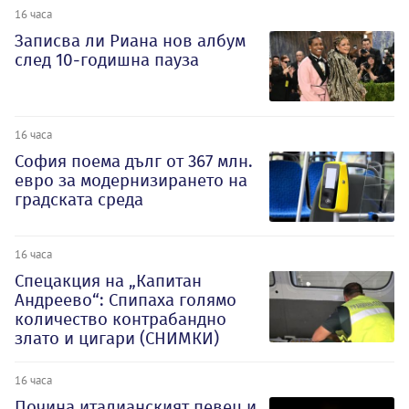
16 часа
Записва ли Риана нов албум
след 10-годишна пауза
16 часа
София поема дълг от 367 млн.
евро за модернизирането на
градската среда
16 часа
Спецакция на „Капитан
Андреево“: Спипаха голямо
количество контрабандно
злато и цигари (СНИМКИ)
16 часа
Почина италианският певец и