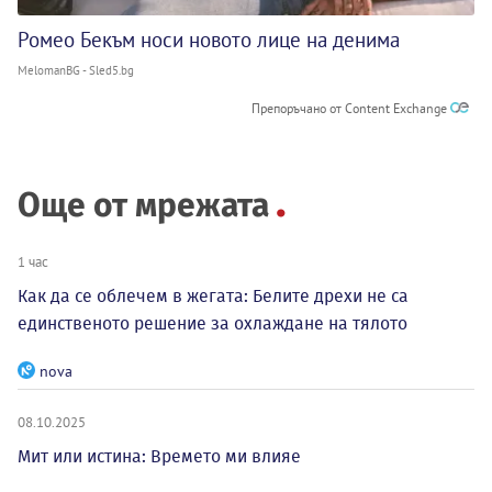
Ромео Бекъм носи новото лице на денима
MelomanBG - Sled5.bg
Препоръчано от Content Exchange
Още от мрежата
1 час
Как да се облечем в жегата: Белите дрехи не са
единственото решение за охлаждане на тялото
nova
08.10.2025
Мит или истина: Времето ми влияе