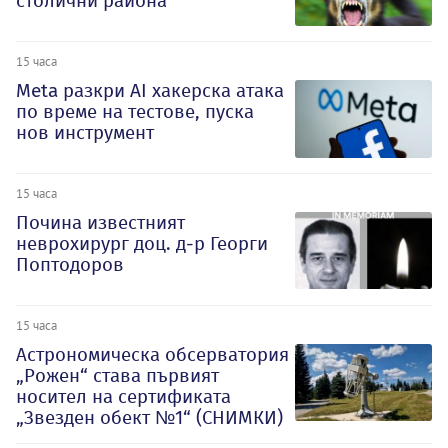
столични района
15 часа
Meta разкри AI хакерска атака
по време на тестове, пуска
нов инструмент
15 часа
Почина известният
неврохирург доц. д-р Георги
Поптодоров
15 часа
Астрономическа обсерватория
„Рожен“ става първият
носител на сертификата
„Звезден обект №1“ (СНИМКИ)