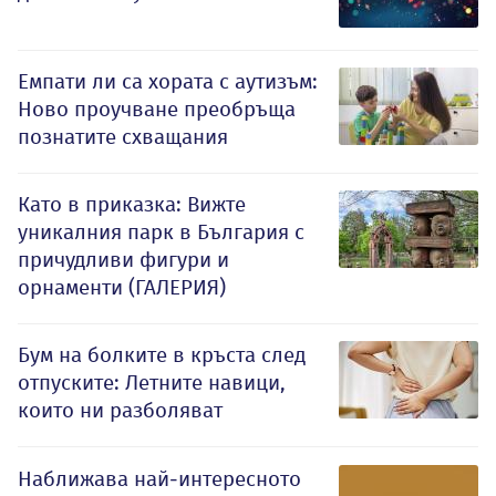
Емпати ли са хората с аутизъм:
Ново проучване преобръща
познатите схващания
Като в приказка: Вижте
уникалния парк в България с
причудливи фигури и
орнаменти (ГАЛЕРИЯ)
Бум на болките в кръста след
отпуските: Летните навици,
които ни разболяват
Наближава най-интересното