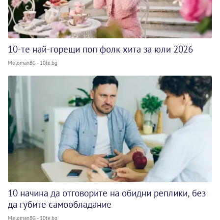
10-те най-горещи поп фолк хита за юли 2026
MelomanBG - 10te.bg
10 начина да отговорите на обидни реплики, без
да губите самообладание
MelomanBG - 10te.bg