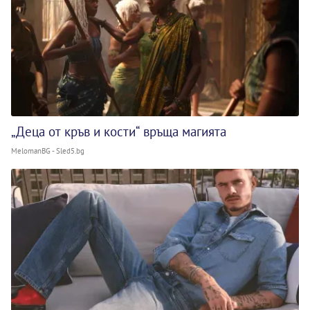
„Деца от кръв и кости“ връща магията
MelomanBG - Sled5.bg