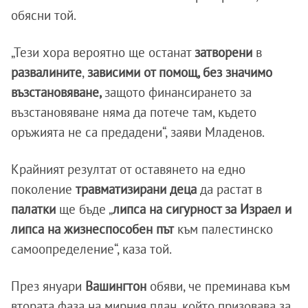
обясни той.
„Тези хора вероятно ще останат
затворени
в
развалините
,
зависими от помощ, без значимо
възстановяване,
защото финансирането за
възстановяване няма да потече там, където
оръжията не са предадени“, заяви Младенов.
Крайният резултат от оставянето на едно
поколение
травматизирани деца
да растат в
палатки
ще бъде „
липса на сигурност за Израел и
липса на жизнеспособен път
към палестинско
самоопределение“, каза той.
През януари
Вашингтон
обяви, че преминава към
втората фаза на мирния план, който призовава за