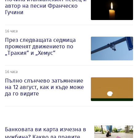
автор на песни Франческо
Гучини
16 часа
През следващата седмица
променят движението по
„Тракия“ и „Хемус“
16 часа
Пълно слънчево затъмнение
на 12 август, как и къде може
да го видите
Банковата ви карта изчезна в
чужбина? Какво да правите