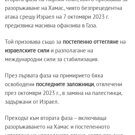
разоръжаване на Хамас, чиято безпрецедентна
атака срещу Израел на 7 октомври 2023 г.
предизвика масивна офанзива в Газа.
Той призовава също за
постепенно оттегляне
на
израелските сили
и разполагане на
международни сили за стабилизация.
През първата фаза на примирието бяха
освободени
последните заложници
, отвлечени
през октомври 2023 г., в замяна на палестинци,
задържани от Израел.
Преходът към втората фаза – включваща
разоръжаването на Хамас и постепенното