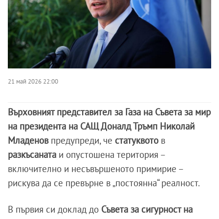
21 май 2026 22:00
Върховният представител за Газа на Съвета за мир
на президента на САЩ Доналд Тръмп Николай
Младенов
предупреди, че
статуквото
в
разкъсаната
и опустошена територия –
включително и несъвършеното примирие –
рискува да се превърне в „постоянна“ реалност.
В първия си доклад до
Съвета за сигурност на