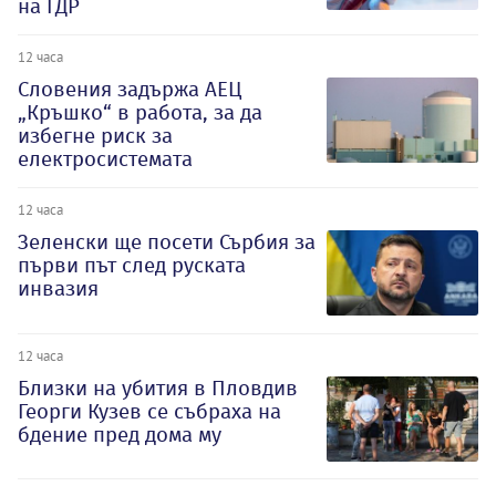
на ГДР
12 часа
Словения задържа АЕЦ
„Кръшко“ в работа, за да
избегне риск за
електросистемата
12 часа
Зеленски ще посети Сърбия за
първи път след руската
инвазия
12 часа
Близки на убития в Пловдив
Георги Кузев се събраха на
бдение пред дома му