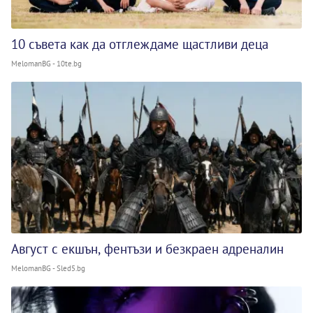
10 съвета как да отглеждаме щастливи деца
MelomanBG - 10te.bg
Август с екшън, фентъзи и безкраен адреналин
MelomanBG - Sled5.bg