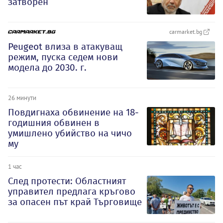
затворен
carmarket.bg
Peugeot влиза в атакуващ
режим, пуска седем нови
модела до 2030. г.
26 минути
Повдигнаха обвинение на 18-
годишния обвинен в
умишлено убийство на чичо
му
1 час
След протести: Областният
управител предлага кръгово
за опасен път край Търговище