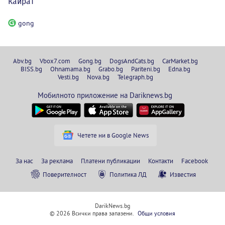
Кайрат
gong
Abv.bg
Vbox7.com
Gong.bg
DogsAndCats.bg
CarMarket.bg
BISS.bg
Ohnamama.bg
Grabo.bg
Pariteni.bg
Edna.bg
Vesti.bg
Nova.bg
Telegraph.bg
Мобилното приложение на Dariknews.bg
Четете ни в Google News
За нас
За реклама
Платени публикации
Контакти
Facebook
Поверителност
Политика ЛД
Известия
DarikNews.bg
© 2026 Всички права запазени.
Общи условия