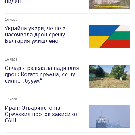
Видин
16 часа
Украйна увери, че не е
насочвала дрон срещу
България умишлено
16 часа
Овчар с разказ за падналия
дрон: Когато гръмна, се чу
силно „бууум“
17 часа
Иран: Отварянето на
Ормузкия проток зависи от
САЩ