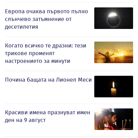
Европа очаква първото пълно
слънчево затъмнение от
десетилетия
Когато всичко те дразни: тези
трикове променят
настроението за минути
Почина бащата на Лионел Меси
Красиви имена празнуват имен
ден на 9 август