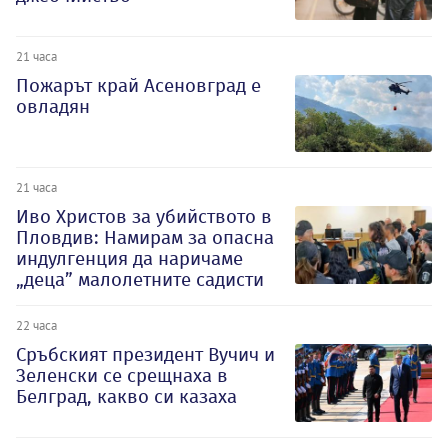
21 часа
Пожарът край Асеновград е
овладян
21 часа
Иво Христов за убийството в
Пловдив: Намирам за опасна
индулгенция да наричаме
„деца” малолетните садисти
22 часа
Сръбският президент Вучич и
Зеленски се срещнаха в
Белград, какво си казаха