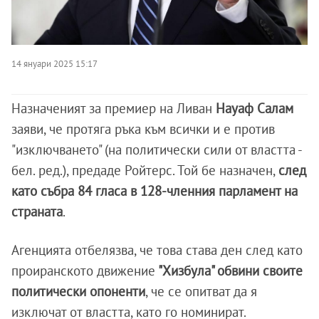
14 януари 2025 15:17
Назначеният за премиер на Ливан
Науаф Салам
заяви, че протяга ръка към всички и е против
"изключването" (на политически сили от властта -
бел. ред.), предаде Ройтерс. Той бе назначен,
след
като събра 84 гласа в 128-членния парламент на
страната
.
Агенцията отбелязва, че това става ден след като
проиранското движение
"Хизбула" обвини своите
политически опоненти
, че се опитват да я
изключат от властта, като го номинират.