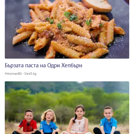
Бързата паста на Одри Хепбърн
MelomanBG - Sled5.bg