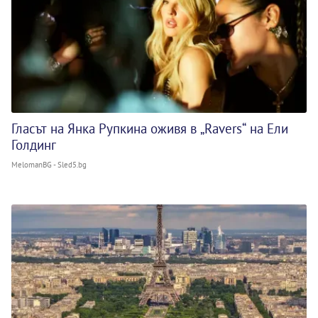
Гласът на Янка Рупкина оживя в „Ravers“ на Ели
Голдинг
MelomanBG - Sled5.bg