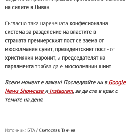
на силите
в Ливан
.
Съгласно така наречената
конфесионална
система за разделение на властите в
страната премиерският пост се заема от
мюсюлманин сунит
,
президентският пост
- от
християнин маронит
, а
председателят на
парламента
трябва да е
мюсюлманин шиит
.
Всеки момент е важен! Последвайте ни в
Google
News Showcase
и
Instagram
, за да сте в крак с
темите на деня.
Източник:
БТА / Светослав Танчев