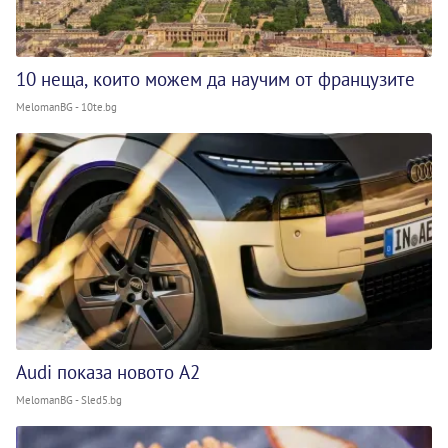
10 неща, които можем да научим от французите
MelomanBG - 10te.bg
Audi показа новото A2
MelomanBG - Sled5.bg