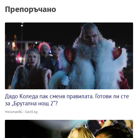
Препоръчано
Дядо Коледа пак сменя правилата. Готови ли сте
за „Брутална нощ 2“?
MelomanBG - Sled5.bg