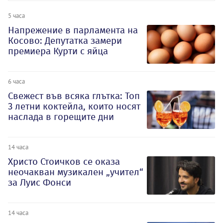
5 часа
Напрежение в парламента на
Косово: Депутатка замери
премиера Курти с яйца
6 часа
Свежест във всяка глътка: Топ
3 летни коктейла, които носят
наслада в горещите дни
14 часа
Христо Стоичков се оказа
неочакван музикален „учител“
за Луис Фонси
14 часа