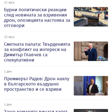
22 часа
Бурни политически реакции
след новината за взривения
дрон, опозицията настоява за
отговори
23 часа
Сметната палата: Твърденията
за конфликт на интереси на
Димитър Главчев са
спекулативни
1 ден
Премиерът Радев: Дрон нахлу
в българското въздушно
пространство и се взриви
1 ден
Защо комарите винаги хапят