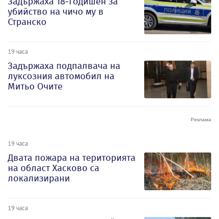
Задържаха 18-годишен за
убийство на чичо му в
Странско
19 часа
Задържаха подпалвача на
луксозния автомобил на
Митьо Очите
19 часа
Двата пожара на територията
на област Хасково са
локализирани
19 часа