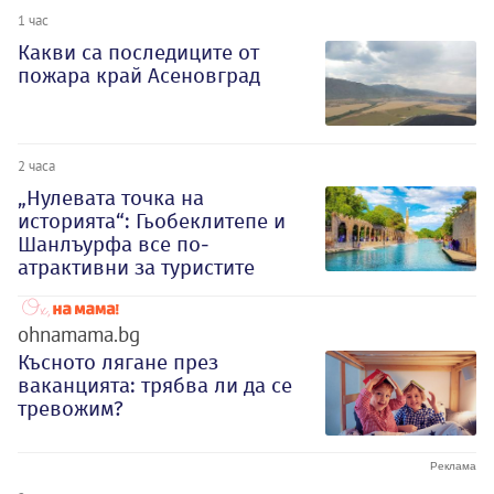
1 час
Какви са последиците от
пожара край Асеновград
2 часа
„Нулевата точка на
историята“: Гьобеклитепе и
Шанлъурфа все по-
атрактивни за туристите
ohnamama.bg
Късното лягане през
ваканцията: трябва ли да се
тревожим?