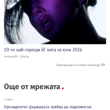
10-те най-горещи БГ хита за юли 2026
MelomanBG - 10te.bg
Препоръчано от Content Exchange
Още от мрежата
2 часа
Президентът: Държавата трябва да подпомогне