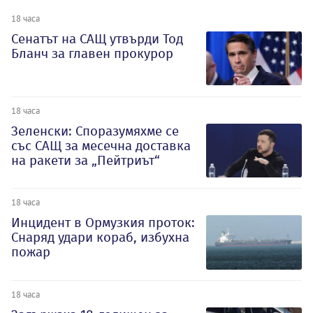
18 часа
Сенатът на САЩ утвърди Тод
Бланч за главен прокурор
18 часа
Зеленски: Споразумяхме се
със САЩ за месечна доставка
на ракети за „Пейтриът“
18 часа
Инцидент в Ормузкия проток:
Снаряд удари кораб, избухна
пожар
18 часа