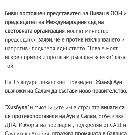
Бивш постоянен представител на Ливан в ООН
и
председател на Международния съд на
световната организация
, новият министър-
председател
заяви
,
че е против изключването
и
напротив - подкрепя единството. "Това е моят
искрен призив и протягам ръка към всички", каза
той.
На 13 януари ливанският президент
Жозеф Аун
възложи на Салам да състави ново правителство
.
"Хизбула"
и съюзниците им в страната
винаги са
се противопоставяли на Аун и Салам
, отбелязва
ДПА. Изборът на президент, подкрепян от САЩ и
Саудитска Арабия,
отразява промяната в баланса