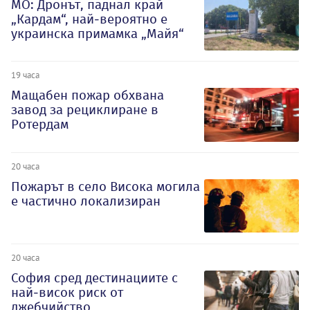
МО: Дронът, паднал край
„Кардам“, най-вероятно е
украинска примамка „Майя“
19 часа
Мащабен пожар обхвана
завод за рециклиране в
Ротердам
20 часа
Пожарът в село Висока могила
е частично локализиран
20 часа
София сред дестинациите с
най-висок риск от
джебчийство