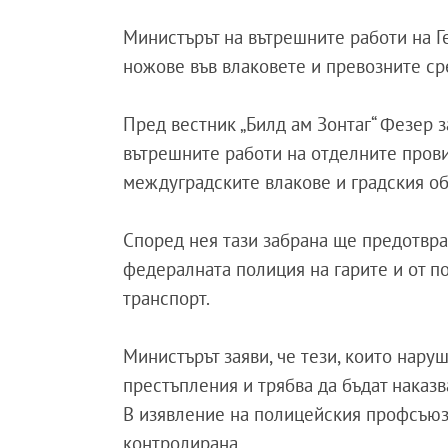
Министърът на вътрешните работи на 
ножове във влаковете и превозните ср
Пред вестник „Билд ам Зонтаг“ Фезер з
вътрешните работи на отделните пров
междуградските влакове и градския о
Според нея тази забрана ще предотвр
федералната полиция на гарите и от п
транспорт.
Министърът заяви, че тези, които нару
престъпления и трябва да бъдат наказв
В изявление на полицейския профсъюз 
контролирана.