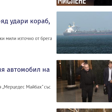
яд удари кораб,
ки мили източно от брега
ия автомобил на
я „Мерцедес Майбах" със