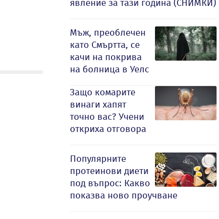
явление за тази година (СНИМКИ)
Мъж, преоблечен
като Смъртта, се
качи на покрива
на болница в Уелс
Защо комарите
винаги хапят
точно вас? Учени
откриха отговора
Популярните
протеинови диети
под въпрос: Какво
показва ново проучване