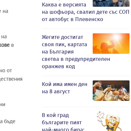
Каква е версията
е на
на шофьора, свалил дете със СОП
от автобус в Плевенско
 на
Жегите достигат
своя пик, картата
ожове
в
на България
светва в предупредителен
оранжев код
но от
ществения
Кой има имен ден
на 8 август
зни
В кой град
а бъде
българите пият
най-много бира: