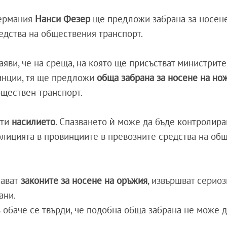
Германия
Нанси Фезер
ще предложи забрана за носен
едства на обществения транспорт.
аяви, че на среща, на която ще присъстват министрите
инции, тя ще предложи
обща забрана за носене на н
бществен транспорт.
ати
насилието
. Спазването ѝ може да бъде контролира
олицията в провинциите в превозните средства на об
шават
законите за носене на оръжия
, извършват серио
ани.
обаче се твърди, че подобна обща забрана не може д