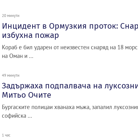
20 минути
Инцидент в Ормузкия проток: Снар
избухна пожар
Кораб е бил ударен от неизвестен снаряд на 18 морс
на Оман и ...
49 минути
Задържаха подпалвача на луксозн
Митьо Очите
Бургаските полицаи хванаха мъжа, запалил луксозни
софийска ...
1 час