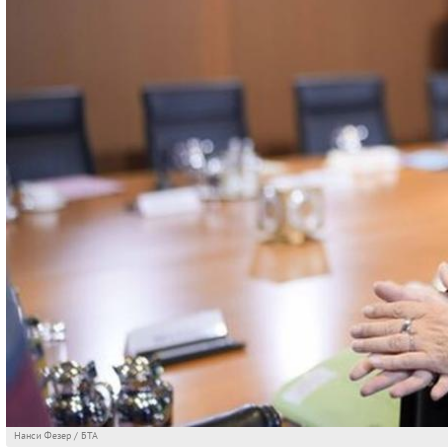
Нанси Фезер / БТА