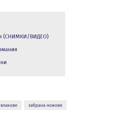
ия (СНИМКИ/ВИДЕО)
ермания
ени
влакове
забрана ножове