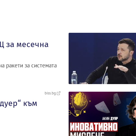
Щ за месечна
на ракети за системата
biss.bg
рдуер“ към