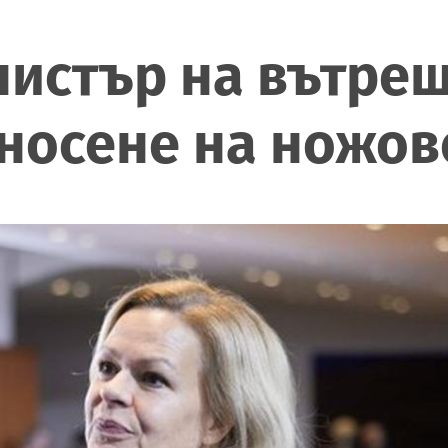
нистър на вътре
 носене на ножов