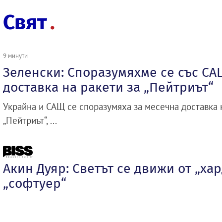
Свят
9 минути
Зеленски: Споразумяхме се със СА
доставка на ракети за „Пейтриът“
Украйна и САЩ се споразумяха за месечна доставка 
„Пейтриът“, ...
Акин Дуяр: Светът се движи от „ха
„софтуер“