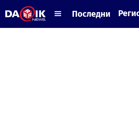
Реги
Последни