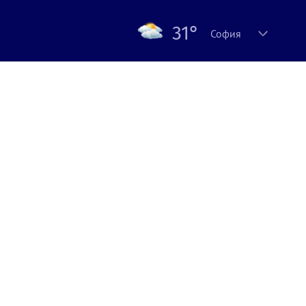
31°
София