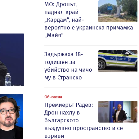
МО: Дронът,
паднал край
„Кардам“, най-
вероятно е украинска примамка
„Майя“
Задържаха 18-
годишен за
убийство на чичо
му в Странско
Обновена
Премиерът Радев:
Дрон нахлу в
българското
въздушно пространство и се
взриви