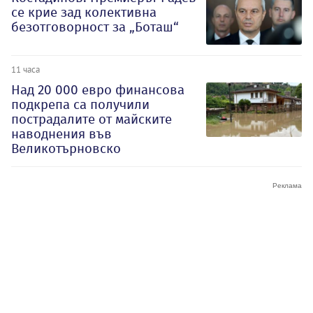
се крие зад колективна
безотговорност за „Боташ“
11 часа
Над 20 000 евро финансова
подкрепа са получили
пострадалите от майските
наводнения във
Великотърновско