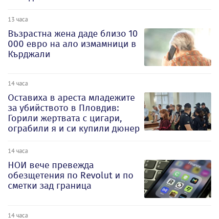
13 часа
Възрастна жена даде близо 10
000 евро на ало измамници в
Кърджали
14 часа
Оставиха в ареста младежите
за убийството в Пловдив:
Горили жертвата с цигари,
ограбили я и си купили дюнер
14 часа
НОИ вече превежда
обезщетения по Revolut и по
сметки зад граница
14 часа