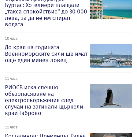
Бургас: Хотелиери плащали
„такса спокойствие“ до 30 000
лева, за да не им спират
водата
10 часа
До края на годината
Военноморските сили ще имат
още един минен ловец
11 часа
РИОСВ иска спешно
обезопасяване на
електросъоръжения след
случаи на загинали щъркели
край Габрово
11 часа
Костадинов: Премиерът Радев