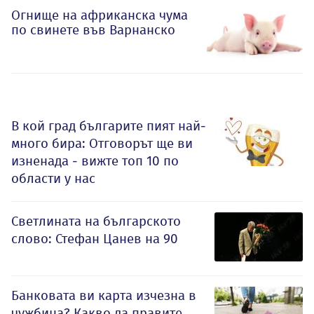
Огнище на африканска чума
по свинете във Варнанско
В кой град българите пият най-
много бира: Отговорът ще ви
изненада - вижте топ 10 по
области у нас
Светлината на българското
слово: Стефан Цанев на 90
Банковата ви карта изчезна в
чужбина? Какво да правите