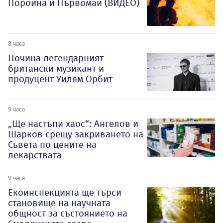
Поройна и Първомай (ВИДЕО)
8 часа
Почина легендарният
британски музикант и
продуцент Уилям Орбит
9 часа
„Ще настъпи хаос“: Ангелов и
Шарков срещу закриването на
Съвета по цените на
лекарствата
9 часа
Екоинспекцията ще търси
становище на научната
общност за състоянието на