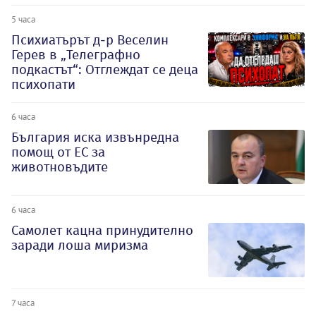
5 часа
Психиатърът д-р Веселин
Герев в „Телеграфно
подкастът“: Отглеждат се деца
психопати
6 часа
България иска извънредна
помощ от ЕС за
животновъдите
6 часа
Самолет кацна принудително
заради лоша миризма
7 часа