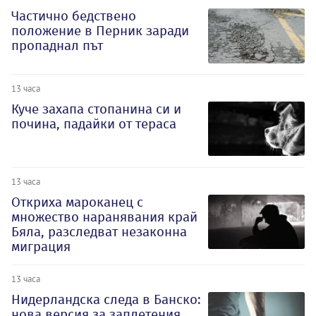
Частично бедствено
положение в Перник заради
пропаднал път
13 часа
Куче захапа стопанина си и
почина, падайки от тераса
13 часа
Откриха мароканец с
множество наранявания край
Бяла, разследват незаконна
миграция
13 часа
Нидерландска следа в Банско:
нова версия за заплетения