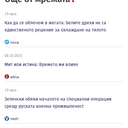
19 часа
Как да се облечем в жегата: Белите дрехи не са
единственото решение за охлаждане на тялото
nova
08.10.2025
Мит или истина: Времето ми влияе
edna
19 часа
Зеленски обяви началото на специални операции
срещу руската военна промишленост
vesti