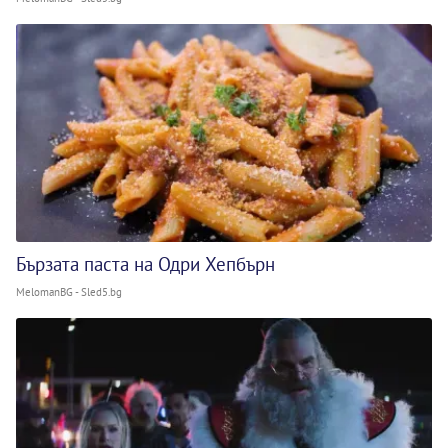
Бързата паста на Одри Хепбърн
MelomanBG - Sled5.bg