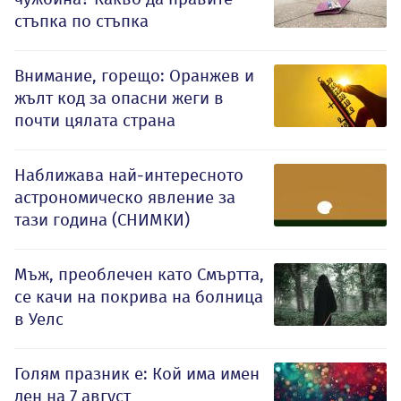
стъпка по стъпка
Внимание, горещо: Оранжев и
жълт код за опасни жеги в
почти цялата страна
Наближава най-интересното
астрономическо явление за
тази година (СНИМКИ)
Мъж, преоблечен като Смъртта,
се качи на покрива на болница
в Уелс
Голям празник е: Кой има имен
ден на 7 август