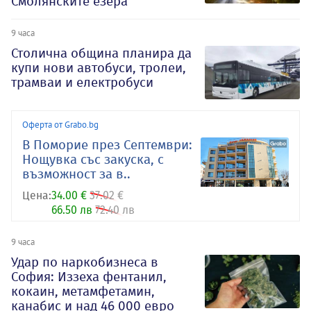
Смолянските езера
9 часа
Столична община планира да
купи нови автобуси, тролеи,
трамваи и електробуси
Оферта от Grabo.bg
В Поморие през Септември:
Нощувка със закуска, с
възможност за в..
Цена:
34.00 €
37.02 €
66.50 лв
72.40 лв
9 часа
Удар по наркобизнеса в
София: Иззеха фентанил,
кокаин, метамфетамин,
канабис и над 46 000 евро