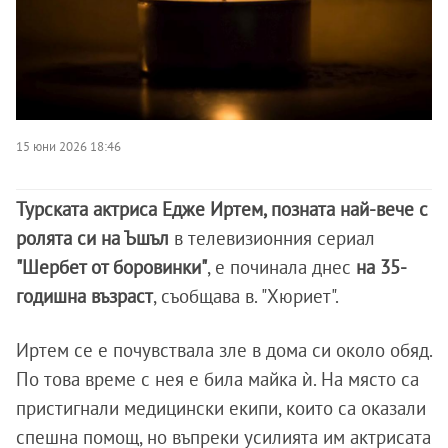
15 юни 2026 18:46
Турската актриса Едже Иртем, позната най-вече с
ролята си на Ъшъл
в телевизионния сериал
"Шербет от боровинки"
, е починала днес
на 35-
годишна възраст
, съобщава в. "Хюриет".
Иртем се е почувствала зле в дома си около обяд.
По това време с нея е била майка ѝ. На място са
пристигнали медицински екипи, които са оказали
спешна помощ, но въпреки усилията им актрисата