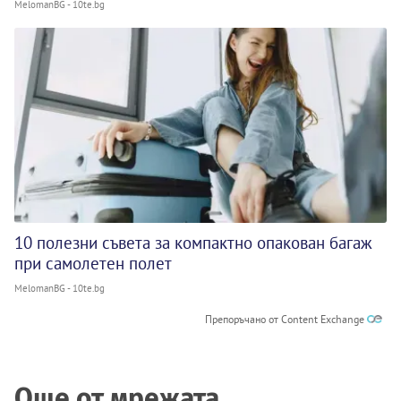
MelomanBG - 10te.bg
10 полезни съвета за компактно опакован багаж
при самолетен полет
MelomanBG - 10te.bg
Препоръчано от Content Exchange
Още от мрежата