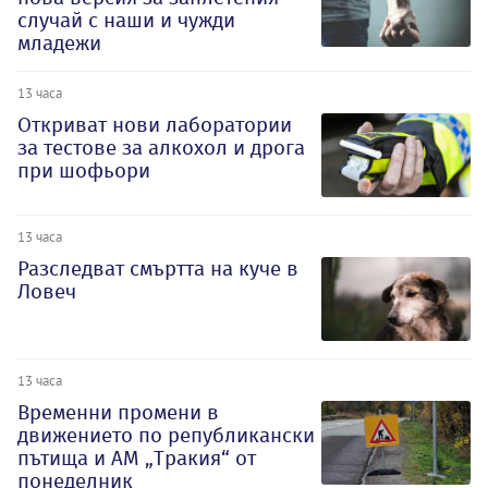
случай с наши и чужди
младежи
13 часа
Откриват нови лаборатории
за тестове за алкохол и дрога
при шофьори
13 часа
Разследват смъртта на куче в
Ловеч
13 часа
Временни промени в
движението по републикански
пътища и АМ „Тракия“ от
понеделник