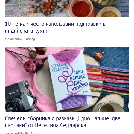
10-те най-често използвани подправки в
индийската кухня
MelomanBG - 10te.bg
Спечели сборника с разкази „Едно налице, две
наопаки“ от Веселина Седларска
MelomanBG - Sled5.bg