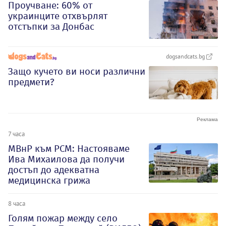
Проучване: 60% от
украинците отхвърлят
отстъпки за Донбас
dogsandcats.bg
Защо кучето ви носи различни
предмети?
7 часа
МВнР към РСМ: Настояваме
Ива Михаилова да получи
достъп до адекватна
медицинска грижа
8 часа
Голям пожар между село