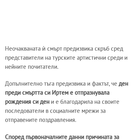
Неочакваната ѝ смърт предизвика скръб сред
представители на турските артистични среди и
нейните почитатели.
Допълнително тъга предизвика и фактът, че
ден
преди смъртта си Иртем е отпразнувала
рождения си ден
и е благодарила на своите
последователи в социалните мрежи за
отправените поздравления.
Според първоначалните данни причината за