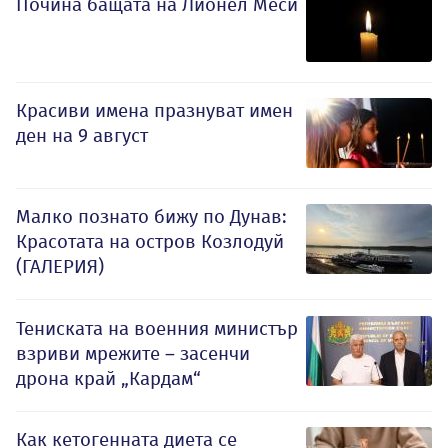
Почина бащата на Лионел Меси
Красиви имена празнуват имен
ден на 9 август
Малко познато бижу по Дунав:
Красотата на остров Козлодуй
(ГАЛЕРИЯ)
Тениската на военния министър
взриви мрежите – засенчи
дрона край „Кардам“
Как кетогенната диета се