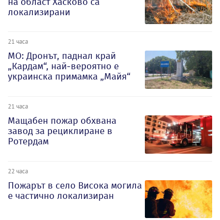
на област Хасково са
локализирани
21 часа
МО: Дронът, паднал край
„Кардам“, най-вероятно е
украинска примамка „Майя“
21 часа
Мащабен пожар обхвана
завод за рециклиране в
Ротердам
22 часа
Пожарът в село Висока могила
е частично локализиран