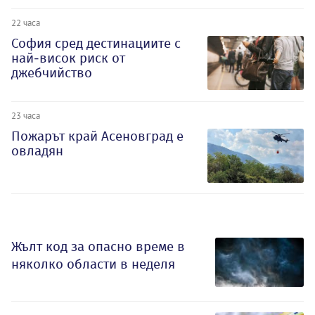
22 часа
София сред дестинациите с
най-висок риск от
джебчийство
23 часа
Пожарът край Асеновград е
овладян
Жълт код за опасно време в
няколко области в неделя