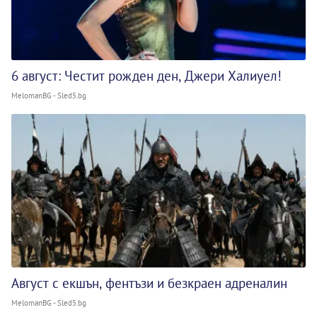
6 август: Честит рожден ден, Джери Халиуел!
MelomanBG - Sled5.bg
Август с екшън, фентъзи и безкраен адреналин
MelomanBG - Sled5.bg