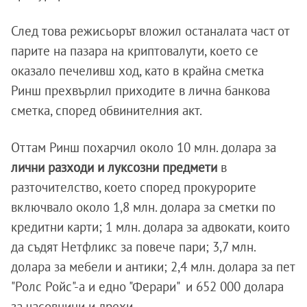
След това режисьорът вложил останалата част от
парите на пазара на криптовалути, което се
оказало печеливш ход, като в крайна сметка
Ринш прехвърлил приходите в лична банкова
сметка, според обвинителния акт.
Оттам Ринш похарчил около 10 млн. долара за
лични разходи и луксозни предмети
в
разточителство, което според прокурорите
включвало около 1,8 млн. долара за сметки по
кредитни карти; 1 млн. долара за адвокати, които
да съдят Нетфликс за повече пари; 3,7 млн.
долара за мебели и антики; 2,4 млн. долара за пет
"Ролс Ройс"-а и едно "Ферари" и 652 000 долара
за часовници и дрехи.