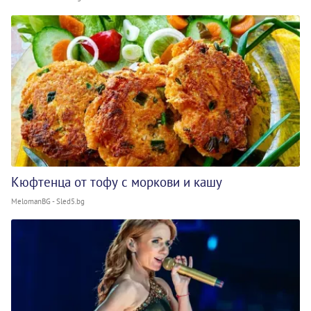
Кюфтенца от тофу с моркови и кашу
MelomanBG - Sled5.bg