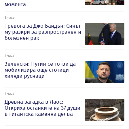
момента
6 часа
Тревога за Джо Байдън: Синът
му разкри за разпространен и
болезнен рак
7 часа
Зеленски: Путин се готви да
мобилизира още стотици
хиляди руснаци
7 часа
Древна загадка в Лаос:
Откриха останките на 37 души
в гигантска каменна делва