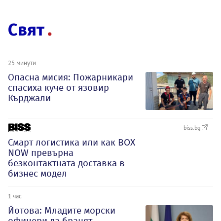
Свят
25 минути
Опасна мисия: Пожарникари
спасиха куче от язовир
Кърджали
biss.bg
Смарт логистика или как BOX
NOW превърна
безконтактната доставка в
бизнес модел
1 час
Йотова: Младите морски
офицери да бранят