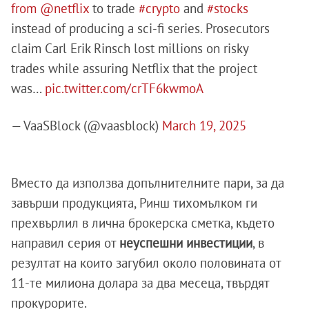
from
@netflix
to trade
#crypto
and
#stocks
instead of producing a sci-fi series. Prosecutors
claim Carl Erik Rinsch lost millions on risky
trades while assuring Netflix that the project
was…
pic.twitter.com/crTF6kwmoA
— VaaSBlock (@vaasblock)
March 19, 2025
Вместо да използва допълнителните пари, за да
завърши продукцията, Ринш тихомълком ги
прехвърлил в лична брокерска сметка, където
направил серия от
неуспешни инвестиции
, в
резултат на които загубил около половината от
11-те милиона долара за два месеца, твърдят
прокурорите.