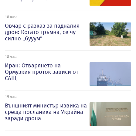
18 часа
Овчар с разказ за падналия
дрон: Когато гръмна, се чу
силно „бууум“
18 часа
Иран: Отварянето на
Ормузкия проток зависи от
САЩ
19 часа
Външният министър извика на
среща посланика на Украйна
заради дрона