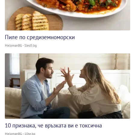
Пиле по средиземноморски
MelomanBG - Sled5.bg
10 признака, че връзката ви е токсична
MelomanBG - 10te.bg