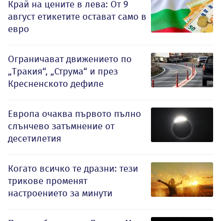
Край на цените в лева: От 9
август етикетите остават само в
евро
Ограничават движението по
„Тракия“, „Струма“ и през
Кресненското дефиле
Европа очаква първото пълно
слънчево затъмнение от
десетилетия
Когато всичко те дразни: тези
трикове променят
настроението за минути