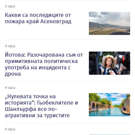
3 часа
Какви са последиците от
пожара край Асеновград
4 часа
Йотова: Разочарована съм от
примитивната политическа
употреба на инцидента с
дрона
4 часа
„Нулевата точка на
историята“: Гьобеклитепе и
Шанлъурфа все по-
атрактивни за туристите
4 часа