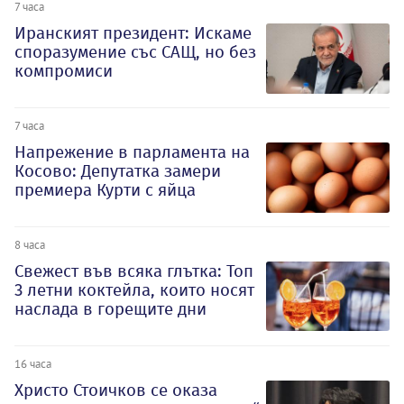
7 часа
Иранският президент: Искаме
споразумение със САЩ, но без
компромиси
7 часа
Напрежение в парламента на
Косово: Депутатка замери
премиера Курти с яйца
8 часа
Свежест във всяка глътка: Топ
3 летни коктейла, които носят
наслада в горещите дни
16 часа
Христо Стоичков се оказа