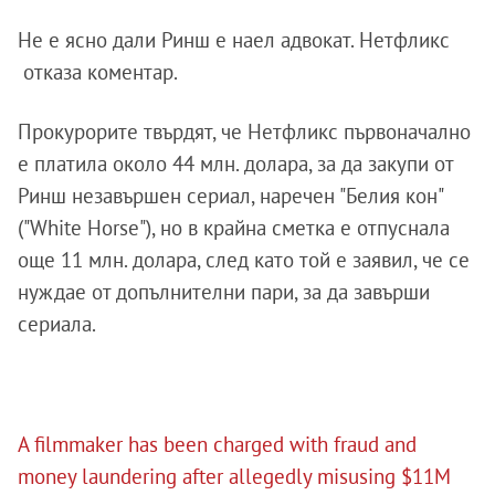
Не е ясно дали Ринш е наел адвокат. Нетфликс
отказа коментар.
Прокурорите твърдят, че Нетфликс първоначално
е платила около 44 млн. долара, за да закупи от
Ринш незавършен сериал, наречен "Белия кон"
("White Horse"), но в крайна сметка е отпуснала
още 11 млн. долара, след като той е заявил, че се
нуждае от допълнителни пари, за да завърши
сериала.
A filmmaker has been charged with fraud and
money laundering after allegedly misusing $11M