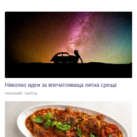
Няколко идеи за впечатляваща лятна среща
MelomanBG - Sled5.bg