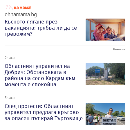
ohnamama.bg
Късното лягане през
ваканцията: трябва ли да се
тревожим?
2 часа
Oбластният управител на
Добрич: Обстановката в
района на село Кардам към
момента е спокойна
3 часа
След протести: Областният
управител предлага кръгово
за опасен път край Търговище