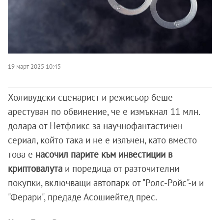
19 март 2025 10:45
Холивудски сценарист и режисьор беше
арестуван по обвинение, че е измъкнал 11 млн.
долара от Нетфликс за научнофантастичен
сериал, който така и не е излъчен, като вместо
това е
насочил парите към инвестиции в
криптовалута
и поредица от разточителни
покупки, включващи автопарк от "Ролс-Ройс"-и и
"Ферари", предаде Асошиейтед прес.