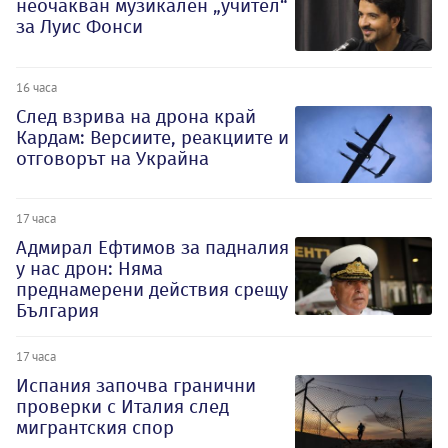
неочакван музикален „учител“
за Луис Фонси
16 часа
След взрива на дрона край
Кардам: Версиите, реакциите и
отговорът на Украйна
17 часа
Адмирал Ефтимов за падналия
у нас дрон: Няма
преднамерени действия срещу
България
17 часа
Испания започва гранични
проверки с Италия след
мигрантския спор