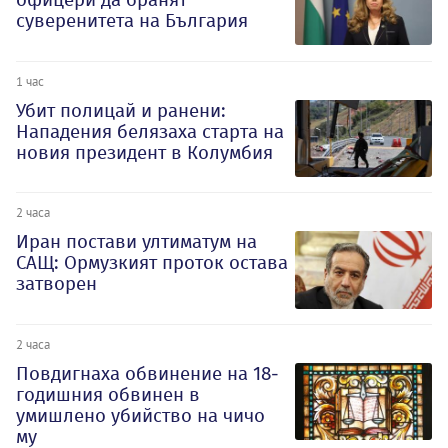
суверенитета на България
1 час
Убит полицай и ранени:
Нападения белязаха старта на
новия президент в Колумбия
2 часа
Иран постави ултиматум на
САЩ: Ормузкият проток остава
затворен
2 часа
Повдигнаха обвинение на 18-
годишния обвинен в
умишлено убийство на чичо
му