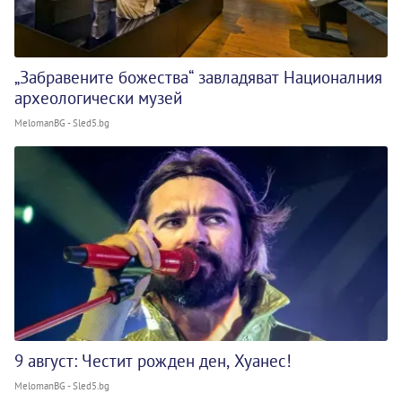
„Забравените божества“ завладяват Националния
археологически музей
MelomanBG - Sled5.bg
9 август: Честит рожден ден, Хуанес!
MelomanBG - Sled5.bg