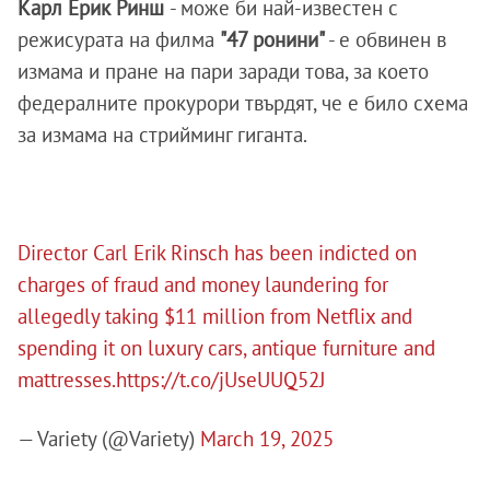
Карл Ерик Ринш
- може би най-известен с
режисурата на филма
"47 ронини"
- е обвинен в
измама и пране на пари заради това, за което
федералните прокурори твърдят, че е било схема
за измама на стрийминг гиганта.
Director Carl Erik Rinsch has been indicted on
charges of fraud and money laundering for
allegedly taking $11 million from Netflix and
spending it on luxury cars, antique furniture and
mattresses.
https://t.co/jUseUUQ52J
— Variety (@Variety)
March 19, 2025