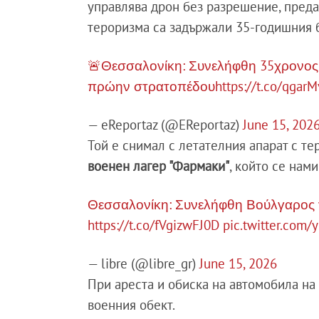
управлява дрон без разрешение, пред
тероризма са задържали 35-годишния б
🚨Θεσσαλονίκη: Συνελήφθη 35χρονος
πρώην στρατοπέδου
https://t.co/qga
— eReportaz (@EReportaz)
June 15, 202
Той е снимал с летателния апарат с 
военен лагер "Фармаки"
, който се нам
Θεσσαλονίκη: Συνελήφθη Βούλγαρος 
https://t.co/fVgizwFJ0D
pic.twitter.com/
— libre (@libre_gr)
June 15, 2026
При ареста и обиска на автомобила на 
военния обект.