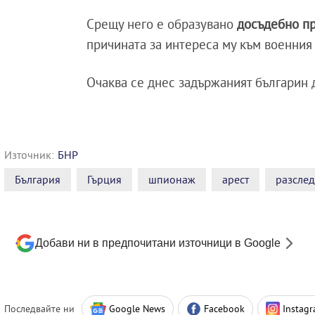
Срещу него е образувано
досъдебно пр
причината за интереса му към военния 
Очаква се днес задържаният българин 
Източник:
БНР
България
Гърция
шпионаж
арест
разсле
Добави ни в предпочитани източници в Google
Последвайте ни
Google News
Facebook
Instag