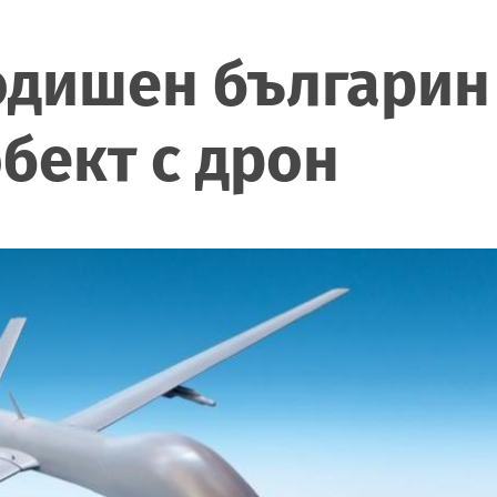
одишен българин 
бект с дрон