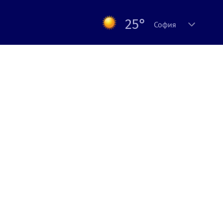
25°
София