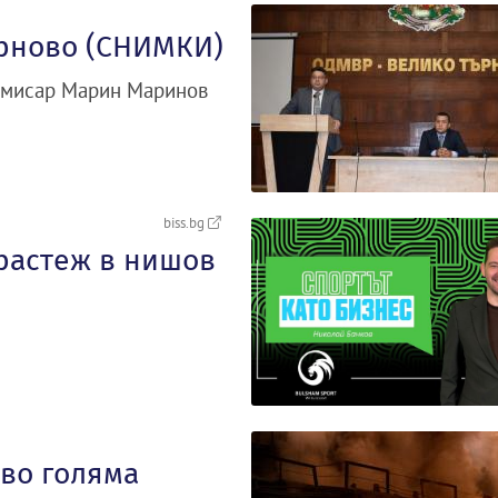
ърново (СНИМКИ)
омисар Марин Маринов
biss.bg
 растеж в нишов
ово голяма