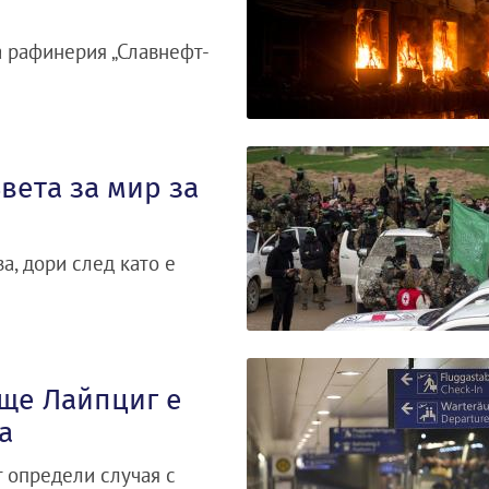
а рафинерия „Славнефт-
вета за мир за
а, дори след като е
ище Лайпциг е
а
 определи случая с