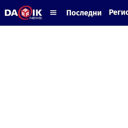
Реги
Последни