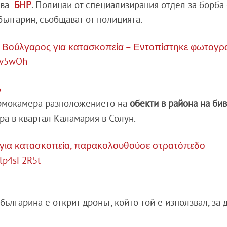
ава
БНР
. Полицаи от специализирания отдел за борба 
ългарин, съобщават от полицията.
 Βούλγαρος για κατασκοπεία – Εντοπίστηκε φωτογρ
rMv5wOh
6
термокамера разположението на
обекти в района на би
ира в квартал Каламария в Солун.
για κατασκοπεία, παρακολουθούσε στρατόπεδο -
ylp4sF2R5t
българина е открит дронът, който той е използвал, за 