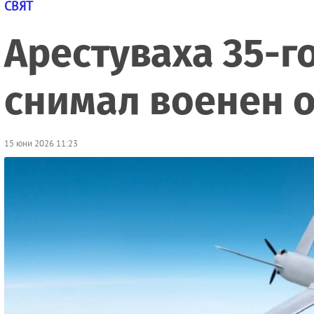
СВЯТ
Арестуваха 35-г
снимал военен о
15 юни 2026 11:23