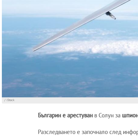
/ iStock
Българин е арестуван
в Солун за
шпио
Разследването е започнало след информ