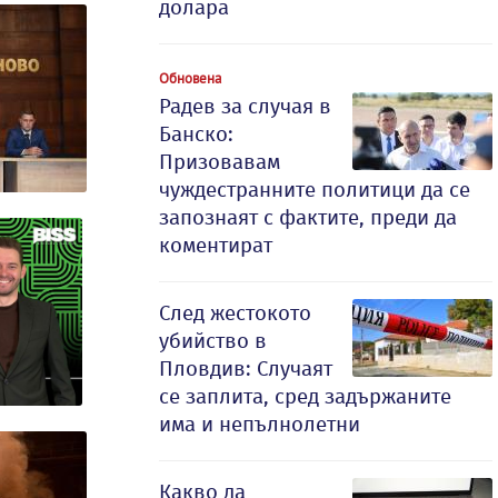
долара
Обновена
Радев за случая в
Банско:
Призовавам
чуждестранните политици да се
запознаят с фактите, преди да
коментират
След жестокото
убийство в
Пловдив: Случаят
се заплита, сред задържаните
има и непълнолетни
Какво да