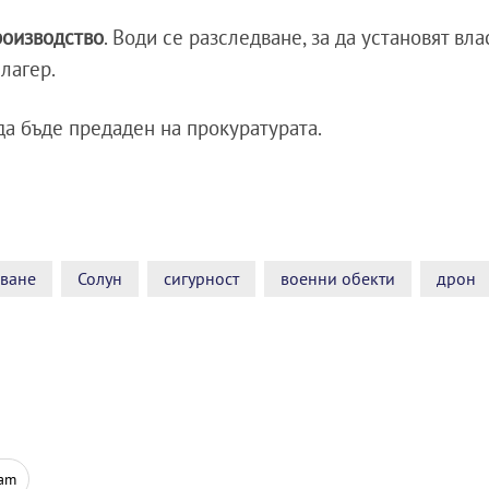
оизводство
. Води се разследване, за да установят вла
лагер.
да бъде предаден на прокуратурата.
дване
Солун
сигурност
военни обекти
дрон
ram