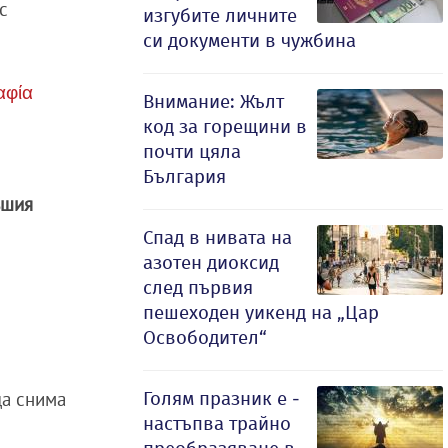
с
изгубите личните
си документи в чужбина
αφία
Внимание: Жълт
код за горещини в
почти цяла
България
вшия
Спад в нивата на
азотен диоксид
след първия
пешеходен уикенд на „Цар
Освободител“
да снима
Голям празник е -
настъпва трайно