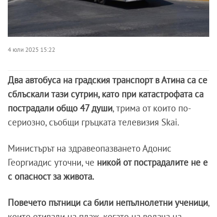
4 юли 2025 15:22
Два автобуса на градския транспорт в Атина са се
сблъскали тази сутрин, като при катастрофата са
пострадали общо 47 души
, трима от които по-
сериозно, съобщи гръцката телевизия Skai.
Министърът на здравеопазването Адонис
Георгиадис уточни, че
никой от пострадалите не е
с опасност за живота.
Повечето пътници са били непълнолетни ученици
,
които отивали на плаж, когато на водача на