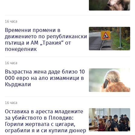
16 часа
Временни промени в
движението по републикански
пътища и АМ „Тракия“ от
понеделник
16 часа
Възрастна жена даде близо 10
000 евро на ало измамници в
Кърджали
16 часа
Оставиха в ареста младежите
за убийството в Пловдив:
Горили жертвата с цигари,
ограбили я и си купили дюнер