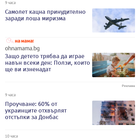
9 часа
Самолет кацна принудително
заради лоша миризма
ohnamama.bg
Защо детето трябва да играе
навън всеки ден: Ползи, които
ще ви изненадат
9 часа
Проучване: 60% от
украинците отхвърлят
отстъпки за Донбас
10 часа