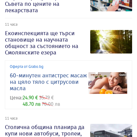
Съвета по цените на
лекарствата
11 часа
Екоинспекцията ще търси
становище на научната
общност за състоянието на
Смолянските езера
Оферта от Grabo.bg
60-минутен антистрес масаж
на цяло тяло с цитрусови
масла
Цена:
24.90 €
35.79 €
48.70 лв
70.00 лв
11 часа
Столична община планира да
купи нови автобуси, тролеи,