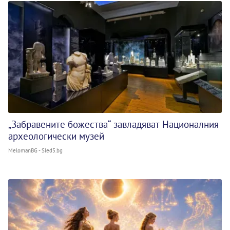
„Забравените божества“ завладяват Националния
археологически музей
MelomanBG - Sled5.bg