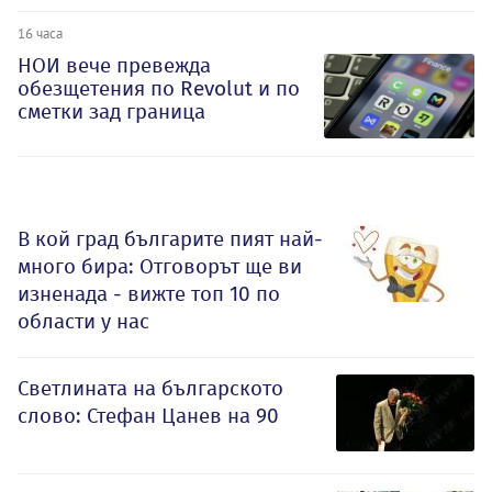
16 часа
НОИ вече превежда
обезщетения по Revolut и по
сметки зад граница
В кой град българите пият най-
много бира: Отговорът ще ви
изненада - вижте топ 10 по
области у нас
Светлината на българското
слово: Стефан Цанев на 90