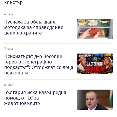
клъстър
6 часа
Пуснаха за обсъждане
методика за справедливи
цени на храните
7 часа
Психиатърът д-р Веселин
Герев в „Телеграфно
подкастът“: Отглеждат се деца
психопати
8 часа
България иска извънредна
помощ от ЕС за
животновъдите