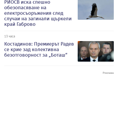
РИОСВ иска спешно
обезопасяване на
електросъоръжения след
случаи на загинали щъркели
край Габрово
13 часа
Костадинов: Премиерът Радев
се крие зад колективна
безотговорност за „Боташ“