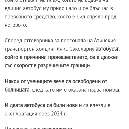
единия автобус му прилошало и се блъснал в
превозното средство, което е бил спряло пред
неговото.
Според отговорника за персонала на Атинския
транспортен холдинг Янис Сакелариу
автобусът,
който е причинил произшествието, се е движел
със скорост в разрешените граници.
Някои от учениците вече са освободени от
болницата
, след като им е оказана първа помощ.
И двата автобуса са били нови
и са влезли в
експлоатация през 2024 г.