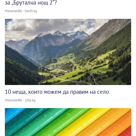
за „Брутална нощ 2“?
MelomanBG - Sled5.bg
10 неща, които можем да правим на село
MelomanBG - 10te.bg