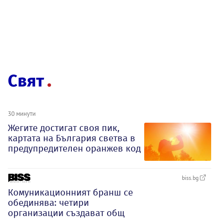
Свят
30 минути
Жегите достигат своя пик,
картата на България светва в
предупредителен оранжев код
biss.bg
Комуникационният бранш се
обединява: четири
организации създават общ