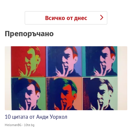
Всичко от днес
Препоръчано
10 цитата от Анди Уорхол
MelomanBG - 10te.bg