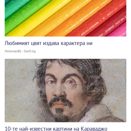
Любимият цвят издава характера ни
MelomanBG - Sled5.bg
10-те най-известни картини на Караваджо