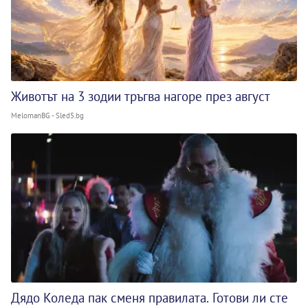
Животът на 3 зодии тръгва нагоре през август
MelomanBG - Sled5.bg
Дядо Коледа пак сменя правилата. Готови ли сте