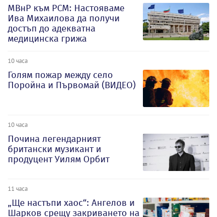
МВнР към РСМ: Настояваме
Ива Михаилова да получи
достъп до адекватна
медицинска грижа
10 часа
Голям пожар между село
Поройна и Първомай (ВИДЕО)
10 часа
Почина легендарният
британски музикант и
продуцент Уилям Орбит
11 часа
„Ще настъпи хаос“: Ангелов и
Шарков срещу закриването на