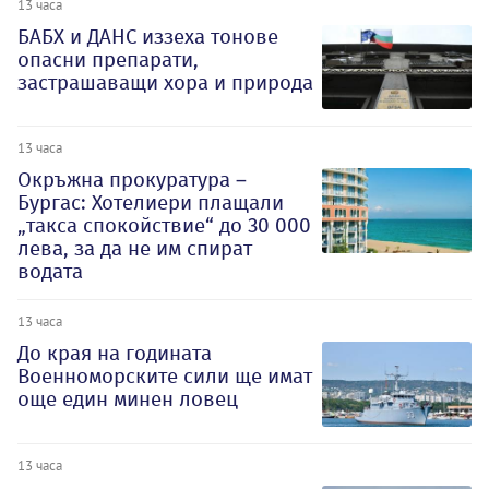
13 часа
БАБХ и ДАНС иззеха тонове
опасни препарати,
застрашаващи хора и природа
13 часа
Окръжна прокуратура –
Бургас: Хотелиери плащали
„такса спокойствие“ до 30 000
лева, за да не им спират
водата
13 часа
До края на годината
Военноморските сили ще имат
още един минен ловец
13 часа