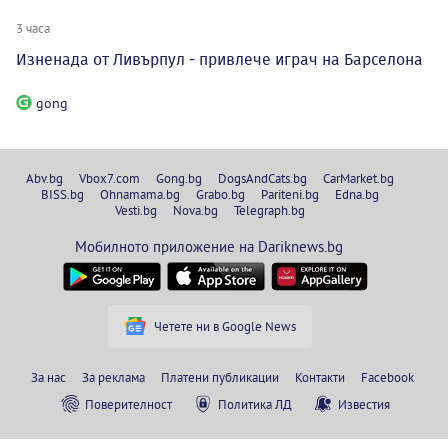
3 часа
Изненада от Ливърпул - привлече играч на Барселона
gong
Abv.bg
Vbox7.com
Gong.bg
DogsAndCats.bg
CarMarket.bg
BISS.bg
Ohnamama.bg
Grabo.bg
Pariteni.bg
Edna.bg
Vesti.bg
Nova.bg
Telegraph.bg
Мобилното приложение на Dariknews.bg
Четете ни в Google News
За нас
За реклама
Платени публикации
Контакти
Facebook
Поверителност
Политика ЛД
Известия