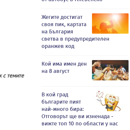
Жегите достигат
своя пик, картата
на България
светва в предупредителен
оранжев код
Кой има имен ден
на 8 август
ак с темите
В кой град
българите пият
най-много бира:
Отговорът ще ви изненада -
вижте топ 10 по области у нас