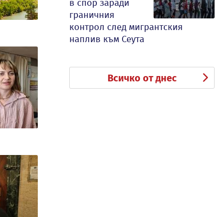
в спор заради
граничния
контрол след мигрантския
наплив към Сеута
Всичко от днес