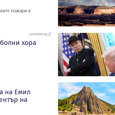
ските пожари в
carmarket.bg
 болни хора
а на Емил
ентър на