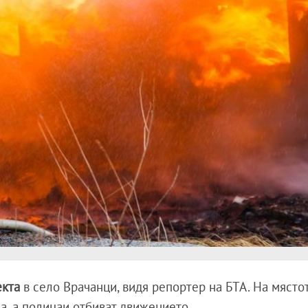
екта
в село Врачанци, видя репортер на БТА. На място
а, а полицаи отбиват движението.