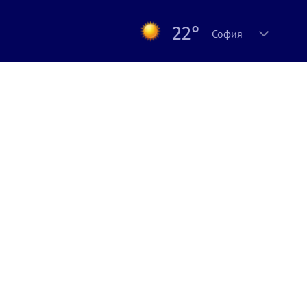
22°
София