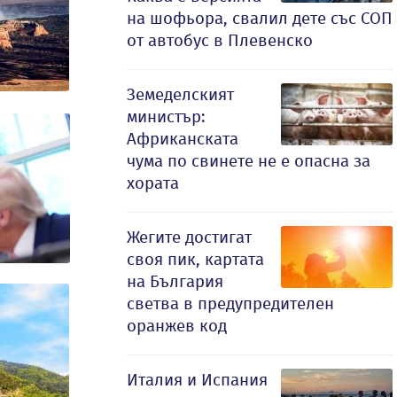
на шофьора, свалил дете със СОП
от автобус в Плевенско
Земеделският
министър:
Африканската
чума по свинете не е опасна за
хората
Жегите достигат
своя пик, картата
на България
светва в предупредителен
оранжев код
Италия и Испания