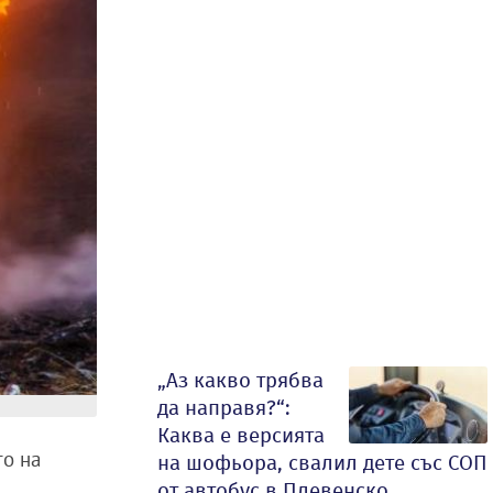
„Аз какво трябва
да направя?“:
Каква е версията
то на
на шофьора, свалил дете със СОП
от автобус в Плевенско