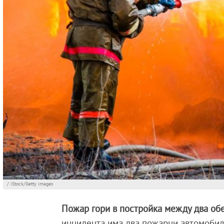
/ iStock/Getty images
Пожар гори в постройка между два об
инцидента има два пожарни автомобил