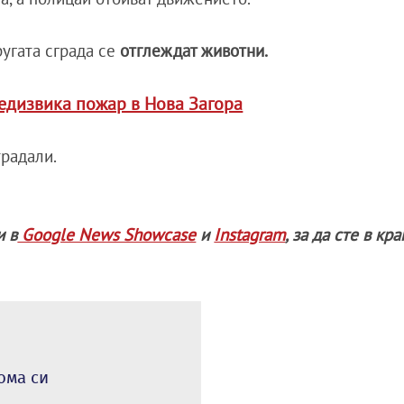
ругата сграда се
отглеждат животни.
редизвика пожар в Нова Загора
традали.
и в
Google News Showcase
и
Instagram
, за да сте в кр
ома си