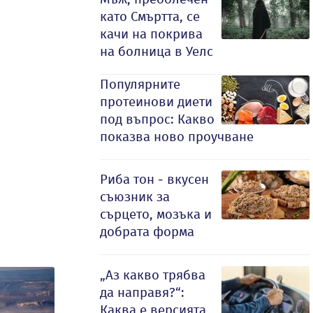
като Смъртта, се
качи на покрива
на болница в Уелс
Популярните
протеинови диети
под въпрос: Какво
показва ново проучване
Риба тон - вкусен
съюзник за
сърцето, мозъка и
добрата форма
„Аз какво трябва
да направя?“:
Каква е версията