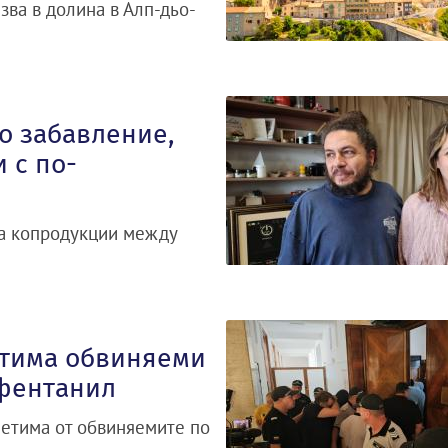
зва в долина в Алп-дьо-
о забавление,
 с по-
за копродукции между
етима обвиняеми
 фентанил
петима от обвиняемите по