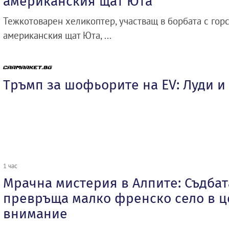
американския щат Юта
Тежкотоварен хеликоптер, участващ в борбата с гор
американския щат Юта, ...
Тръмп за шофьорите на EV: Луди и
1 час
Мрачна мистерия в Алпите: Съдбат
превръща малко френско село в ц
внимание