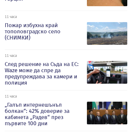
11 часа
Пожар избухна край
тополовградско село
(СНИМКИ)
11 часа
След решение на Съда на ЕС:
Waze може да спре да
предупреждава за камери и
полиция
11 часа
„Галъп интернешънъл
болкан“: 42% доверие за
кабинета „Радев“ през
първите 100 дни