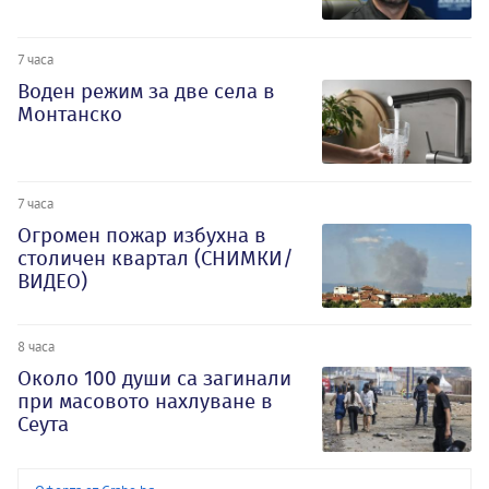
7 часа
Воден режим за две села в
Монтанско
7 часа
Огромен пожар избухна в
столичен квартал (СНИМКИ/
ВИДЕО)
8 часа
Около 100 души са загинали
при масовото нахлуване в
Сеута