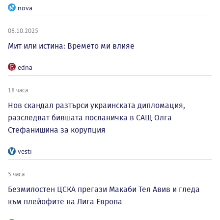
nova
08.10.2025
Мит или истина: Времето ми влияе
edna
18 часа
Нов скандал разтърси украинската дипломация,
разследват бившата посланичка в САЩ Олга
Стефанишина за корупция
vesti
5 часа
Безмилостен ЦСКА прегази Макаби Тел Авив и гледа
към плейофите на Лига Европа