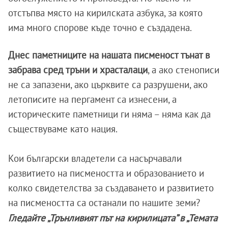
отстъпва място на кирилската азбука, за която
има много спорове къде точно е създадена.
Днес паметниците на нашата писменост тънат в
забрава сред тръни и храсталаци
, а ако стенописи
не са запазени, ако църквите са разрушени, ако
летописите на пергамент са изнесени, а
историческите паметници ги няма – няма как да
съществуваме като нация.
Кои български владетели са насърчавали
развитието на писмеността и образованието и
колко свидетелства за създаването и развитието
на писмеността са останали по нашите земи?
Гледайте „Трънливият път на кирилицата” в „Темата