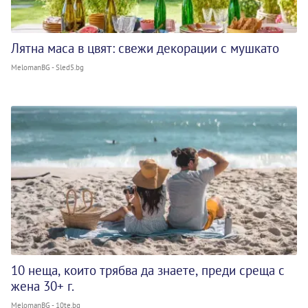
Лятна маса в цвят: свежи декорации с мушкато
MelomanBG - Sled5.bg
10 неща, които трябва да знаете, преди среща с
жена 30+ г.
MelomanBG - 10te.bg