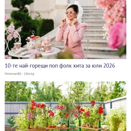
10-те най-горещи поп фолк хита за юли 2026
MelomanBG - 10te.bg