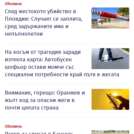
Обновена
След жестокото убийство в
Пловдив: Случаят се заплита,
сред задържаните има и
непълнолетни
На косъм от трагедия заради
изтекла карта: Автобусен
шофьор остави момче със
специални потребности край пътя в жегата
Внимание, горещо: Оранжев и
жълт код за опасни жеги в
почти цялата страна
Обновена
Радев за случая в Банско: