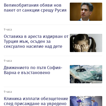
Великобритания обяви нов
пакет от санкции срещу Русия
9 часа
Оставиха в ареста издирван от
Турция мъж, осъден за
сексуално насилие над дете
9 часа
Движението по пътя София-
Варна е възстановено
9 часа
Клиника изплати обезщетение
след присаждане на увредено