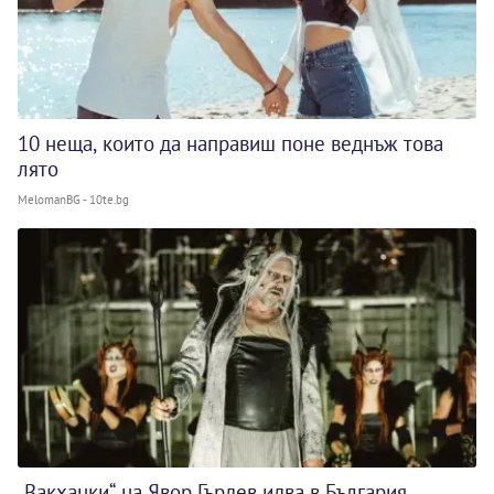
10 неща, които да направиш поне веднъж това
лято
MelomanBG - 10te.bg
„Вакханки“ на Явор Гърдев идва в България