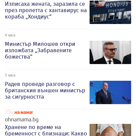
Изписаха жената, заразила се
през пролетта с хантавирус на
кораба „Хондиус“
4 часа
Министър Милошев откри
изложбата „Забравените
божества“
5 часа
Радев проведе разговор с
британския външен министър
за сигурността
ohnamama.bg
Хранене по време на
бременност с близнаци: Какво