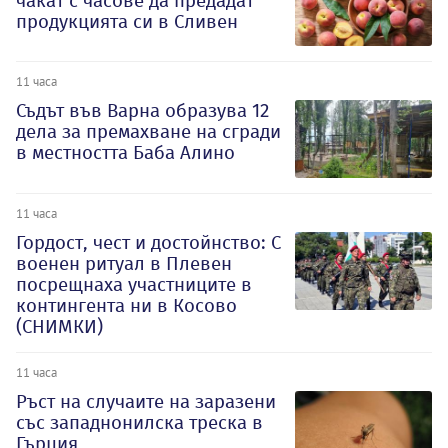
чакат с часове да предадат
продукцията си в Сливен
11 часа
Съдът във Варна образува 12
дела за премахване на сгради
в местността Баба Алино
11 часа
Гордост, чест и достойнство: С
военен ритуал в Плевен
посрещнаха участниците в
контингента ни в Косово
(СНИМКИ)
11 часа
Ръст на случаите на заразени
със западнонилска треска в
Гърция