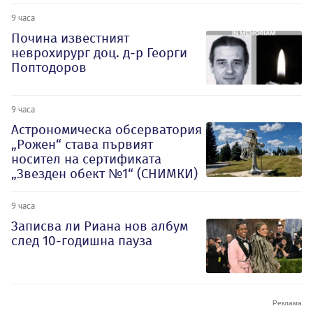
9 часа
Почина известният
неврохирург доц. д-р Георги
Поптодоров
9 часа
Астрономическа обсерватория
„Рожен“ става първият
носител на сертификата
„Звезден обект №1“ (СНИМКИ)
9 часа
Записва ли Риана нов албум
след 10-годишна пауза