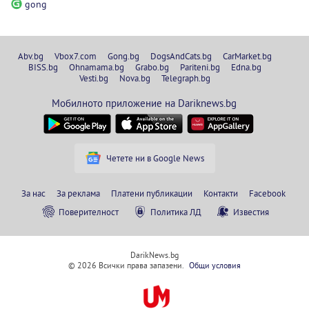
gong
Abv.bg
Vbox7.com
Gong.bg
DogsAndCats.bg
CarMarket.bg
BISS.bg
Ohnamama.bg
Grabo.bg
Pariteni.bg
Edna.bg
Vesti.bg
Nova.bg
Telegraph.bg
Мобилното приложение на Dariknews.bg
Четете ни в Google News
За нас
За реклама
Платени публикации
Контакти
Facebook
Поверителност
Политика ЛД
Известия
DarikNews.bg
© 2026 Всички права запазени.
Общи условия