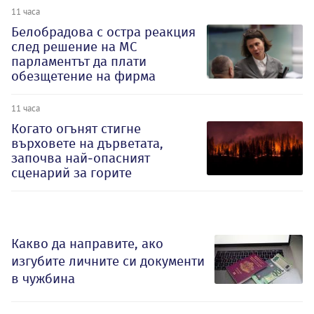
11 часа
Белобрадова с остра реакция
след решение на МС
парламентът да плати
обезщетение на фирма
11 часа
Когато огънят стигне
върховете на дърветата,
започва най-опасният
сценарий за горите
Какво да направите, ако
изгубите личните си документи
в чужбина