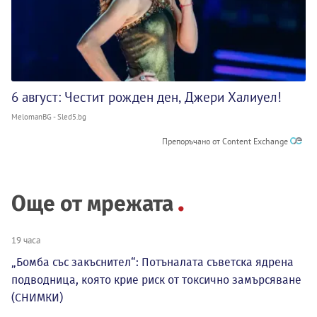
6 август: Честит рожден ден, Джери Халиуел!
MelomanBG - Sled5.bg
Препоръчано от Content Exchange
Още от мрежата
19 часа
„Бомба със закъснител“: Потъналата съветска ядрена
подводница, която крие риск от токсично замърсяване
(СНИМКИ)