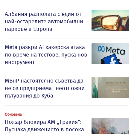
Албания разполага с един от
най-остарелите автомобилни
паркове в Европа
Meta разкри AI хакерска атака
по време на тестове, пуска нов
инструмент
МВнР настоятелно съветва да
не се предприемат неотложни
пътувания до Куба
Обновена
Пожар блокира АМ „Тракия“:
Пуснаха движението в посока