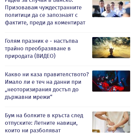
Призовавам чуждестранните
политици да се запознаят с
фактите, преди да коментират
Голям празник е - настъпва
трайно преобразяване в
природата (ВИДЕО)
Какво ни каза правителството?
Имало ли е теч на данни при
„неоторизирания достъп до
държавни мрежи“
Бум на болките в кръста след
отпуските: Летните навици,
които ни разболяват