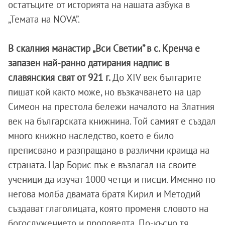
остатъците от историята на нашата азбука в
„Темата на NOVA”.
В скалния манастир „Вси Светии” в с. Кренча е
запазен най-ранно датирания надпис в
славянския свят от 921 г.
До XIV век българите
пишат кой както може, но възкачването на цар
Симеон на престола бележи началото на Златния
век на българската книжнина. Той самият е създал
много книжно наследство, което е било
преписвано и разпращано в различни краища на
страната. Цар Борис пък е възлагал на своите
ученици да изучат 1000 четци и писци. Именно по
негова молба двамата братя Кирил и Методий
създават глаголицата, която променя словото на
богослужението и проповедта. По-късно тя