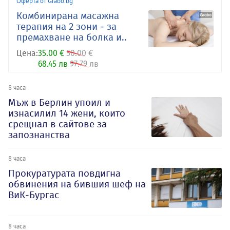
Оферта от Grabo.bg
Комбинирана масажна
терапия на 2 зони - за
премахване на болка и..
Цена:
35.00 €
50.00 €
68.45 лв
97.79 лв
8 часа
Мъж в Берлин упоил и
изнасилил 14 жени, които
срещнал в сайтове за
запознанства
8 часа
Прокуратурата повдигна
обвинения на бившия шеф на
ВиК-Бургас
8 часа