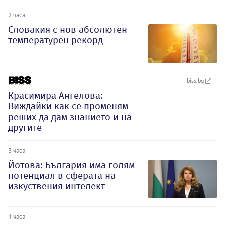
2 часа
Словакия с нов абсолютен
температурен рекорд
biss.bg
Красимира Ангелова:
Виждайки как се променям
реших да дам знанието и на
другите
3 часа
Йотова: България има голям
потенциал в сферата на
изкуствения интелект
4 часа