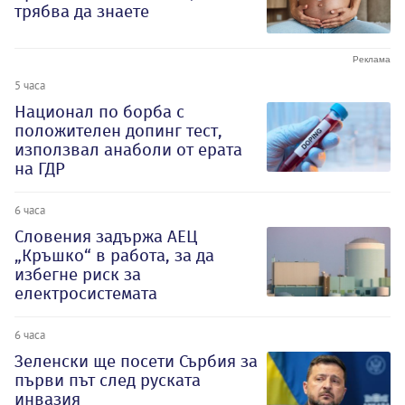
трябва да знаете
5 часа
Национал по борба с
положителен допинг тест,
използвал анаболи от ерата
на ГДР
6 часа
Словения задържа АЕЦ
„Кръшко“ в работа, за да
избегне риск за
електросистемата
6 часа
Зеленски ще посети Сърбия за
първи път след руската
инвазия