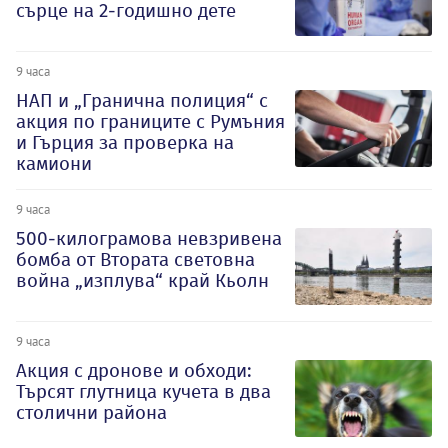
сърце на 2-годишно дете
9 часа
НАП и „Гранична полиция“ с
акция по границите с Румъния
и Гърция за проверка на
камиони
9 часа
500-килограмова невзривена
бомба от Втората световна
война „изплува“ край Кьолн
9 часа
Акция с дронове и обходи:
Търсят глутница кучета в два
столични района