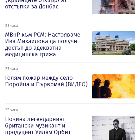
отстъпки за Донбас
23 часа
МВнР към РСМ: Настояваме
Ива Михаилова да получи
достъп до адекватна
медицинска грижа
23 часа
Голям пожар между село
Поройна и Първомай (ВИДЕО)
23 часа
Почина легендарният
британски музикант и
продуцент Уилям Орбит