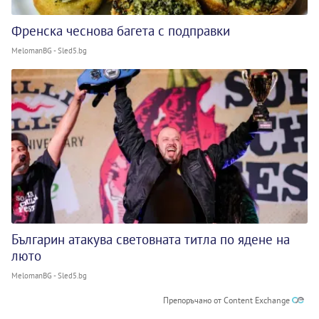
Френска чеснова багета с подправки
MelomanBG - Sled5.bg
Българин атакува световната титла по ядене на
люто
MelomanBG - Sled5.bg
Препоръчано от Content Exchange