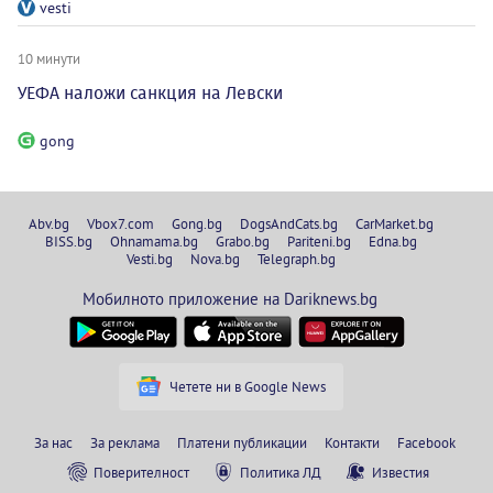
vesti
10 минути
УЕФА наложи санкция на Левски
gong
Abv.bg
Vbox7.com
Gong.bg
DogsAndCats.bg
CarMarket.bg
BISS.bg
Ohnamama.bg
Grabo.bg
Pariteni.bg
Edna.bg
Vesti.bg
Nova.bg
Telegraph.bg
Мобилното приложение на Dariknews.bg
Четете ни в Google News
За нас
За реклама
Платени публикации
Контакти
Facebook
Поверителност
Политика ЛД
Известия