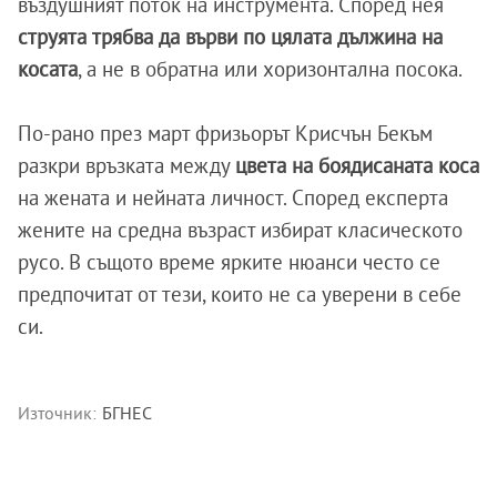
въздушният поток на инструмента. Според нея
струята трябва да върви по цялата дължина на
косата
, а не в обратна или хоризонтална посока.
По-рано през март фризьорът Крисчън Бекъм
разкри връзката между
цвета на боядисаната коса
на жената и нейната личност. Според експерта
жените на средна възраст избират класическото
русо. В същото време ярките нюанси често се
предпочитат от тези, които не са уверени в себе
си.
Източник:
БГНЕС