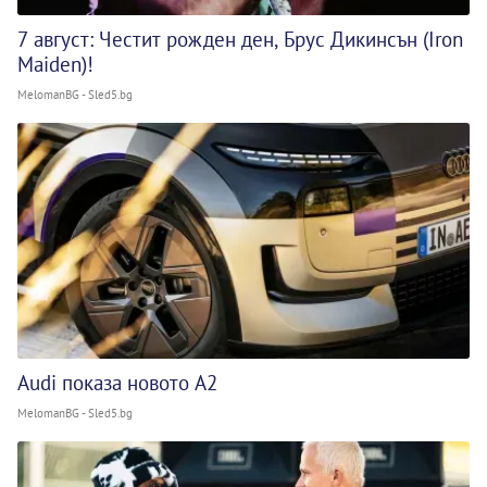
7 август: Честит рожден ден, Брус Дикинсън (Iron
Maiden)!
MelomanBG - Sled5.bg
Audi показа новото A2
MelomanBG - Sled5.bg