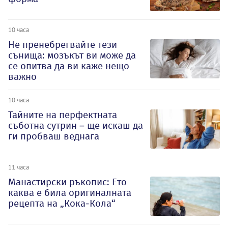
10 часа
Не пренебрегвайте тези
сънища: мозъкът ви може да
се опитва да ви каже нещо
важно
10 часа
Тайните на перфектната
съботна сутрин – ще искаш да
ги пробваш веднага
11 часа
Манастирски ръкопис: Ето
каква е била оригиналната
рецепта на „Кока-Кола“