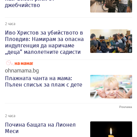
джебчийство
2 часа
Иво Христов за убийството в
Пловдив: Намирам за опасна
индулгенция да наричаме
„деца” малолетните садисти
ohnamama.bg
Плажната чанта на мама:
Пълен списък за плаж с дете
2 часа
Почина бащата на Лионел
Меси