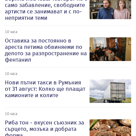
само забавление, свободните
артисти се занимават и с по-
неприятни теми
10 часа
Оставиха за постоянно в
ареста петима обвиняеми по
делото за разпространение на
фентанил
10 часа
Нови пътни такси в Румъния
от 31 август: Колко ще плащат
камионите и колите
10 часа
Риба тон - вкусен съюзник за
сърцето, мозъка и добрата
форма