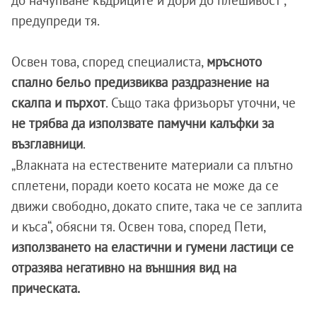
предупреди тя.
Освен това, според специалиста,
мръсното
спално бельо предизвиква раздразнение на
скалпа и пърхот
. Също така фризьорът уточни, че
не трябва да използвате памучни калъфки за
възглавници
.
„Влакната на естествените материали са плътно
сплетени, поради което косата не може да се
движи свободно, докато спите, така че се заплита
и къса“, обясни тя.
Освен това, според Пети,
използването на еластични и гумени ластици се
отразява негативно на външния вид на
прическата.