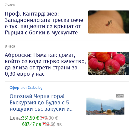
7 часа
Проф. Кантарджиев:
Западнонилската треска вече
е тук, пациенти се връщат от
Гърция с болки в мускулите
8 часа
Абровски: Няма как домат,
който се води първо качество,
да влиза от трети страни за
0,30 евро у нас
Оферта от Grabo.bg
Опознай Черна гора!
Екскурзия до Будва с 5
нощувки със закуски и..
Цена:
351.50 €
370.00 €
687.47 лв
723.66 лв