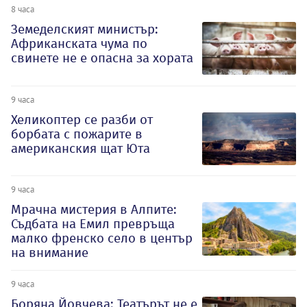
8 часа
Земеделският министър:
Африканската чума по
свинете не е опасна за хората
9 часа
Хеликоптер се разби от
борбата с пожарите в
американския щат Юта
9 часа
Мрачна мистерия в Алпите:
Съдбата на Емил превръща
малко френско село в център
на внимание
9 часа
Боряна Йовчева: Театърът не е