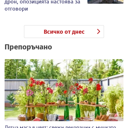
дрон, опозицията настоява за
отговори
Всичко от днес
Препоръчано
Лятна маса в цвят: свежи декорации с мушкато