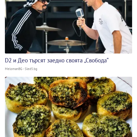
D2 и Део търсят заедно своята „Свобода“
MelomanBG - Sled5.bg