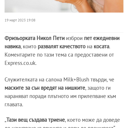
19 март 2023 19:08
Фризьорката Никол Пети
изброи
пет ежедневни
навика
, които
развалят качеството
на
косата
.
Коментарите по тази тема са предоставени от
Express.co.uk.
Служителката на салона Milk+Blush твърди, че
маските за сън вредят на нишките
, защото ги
нараняват поради плътното им прилепване към
главата.
„
Тази вещ създава триене
, което може да доведе
до начупване къдриците и дори до плешивост“,