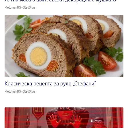
MelomanBG - Sled5.bg
Класическа рецепта за руло „Стефани“
MelomanBG - Sled5.bg