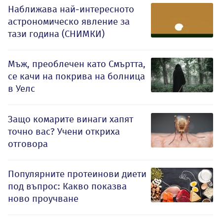
Наближава най-интересното
астрономическо явление за
тази година (СНИМКИ)
Мъж, преоблечен като Смъртта,
се качи на покрива на болница
в Уелс
Защо комарите винаги хапят
точно вас? Учени откриха
отговора
Популярните протеинови диети
под въпрос: Какво показва
ново проучване