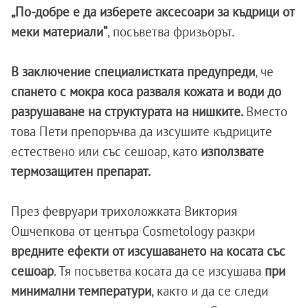
„По-добре е да изберете аксесоари за къдрици от
меки материали“
, посъветва фризьорът.
В заключение специалистката предупреди
, че
спането с мокра коса разваля кожата и води до
разрушаване на структурата на нишките.
Вместо
това Пети препоръчва да изсушите къдриците
естествено или със сешоар, като
използвате
термозащитен препарат.
През февруари трихоложката Виктория
Ошчепкова от центъра Cosmetology разкри
вредните ефекти от изсушаването на косата със
сешоар
. Тя посъветва косата да се изсушава
при
минимални температури
, както и да се следи