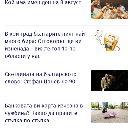
Кой има имен ден на 8 август
В кой град българите пият най-
много бира: Отговорът ще ви
изненада - вижте топ 10 по
области у нас
Светлината на българското
слово: Стефан Цанев на 90
Банковата ви карта изчезна в
чужбина? Какво да правите
стъпка по стъпка