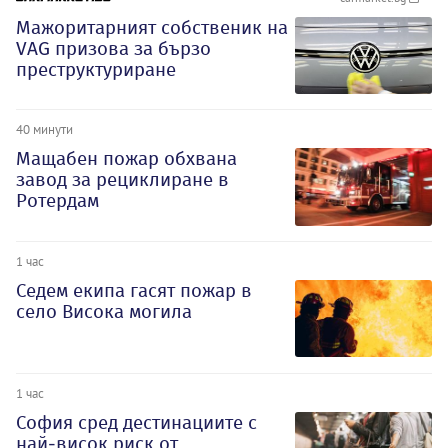
Мажоритарният собственик на
VAG призова за бързо
преструктуриране
40 минути
Мащабен пожар обхвана
завод за рециклиране в
Ротердам
1 час
Седем екипа гасят пожар в
село Висока могила
1 час
София сред дестинациите с
най-висок риск от