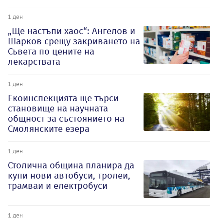
1 ден
„Ще настъпи хаос“: Ангелов и
Шарков срещу закриването на
Съвета по цените на
лекарствата
1 ден
Екоинспекцията ще търси
становище на научната
общност за състоянието на
Смолянските езера
1 ден
Столична община планира да
купи нови автобуси, тролеи,
трамваи и електробуси
1 ден