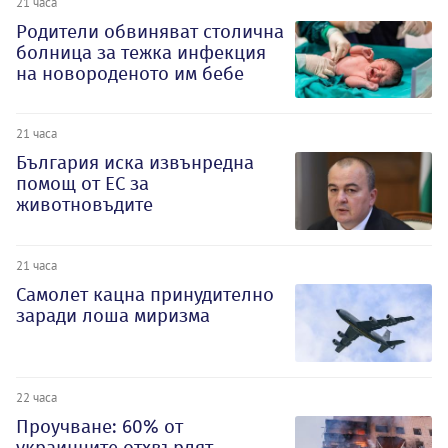
21 часа
Родители обвиняват столична
болница за тежка инфекция
на новороденото им бебе
21 часа
България иска извънредна
помощ от ЕС за
животновъдите
21 часа
Самолет кацна принудително
заради лоша миризма
22 часа
Проучване: 60% от
украинците отхвърлят