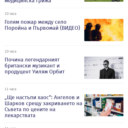
медицинска грижа
10 часа
Голям пожар между село
Поройна и Първомай (ВИДЕО)
10 часа
Почина легендарният
британски музикант и
продуцент Уилям Орбит
11 часа
„Ще настъпи хаос“: Ангелов и
Шарков срещу закриването на
Съвета по цените на
лекарствата