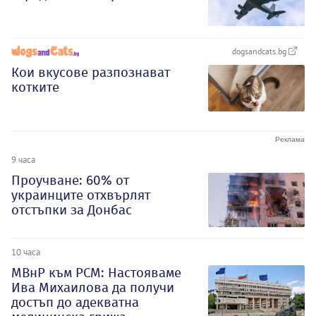
dogsandcats.bg
Кои вкусове разпознават
котките
9 часа
Проучване: 60% от
украинците отхвърлят
отстъпки за Донбас
10 часа
МВнР към РСМ: Настояваме
Ива Михаилова да получи
достъп до адекватна