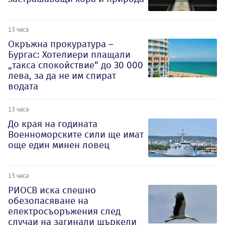
13 часа
Окръжна прокуратура –
Бургас: Хотелиери плащали
„такса спокойствие“ до 30 000
лева, за да не им спират
водата
13 часа
До края на годината
Военноморските сили ще имат
още един минен ловец
13 часа
РИОСВ иска спешно
обезопасяване на
електросъоръжения след
случаи на загинали щъркели