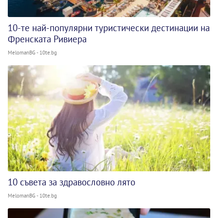
10-те най-популярни туристически дестинации на
Френската Ривиера
MelomanBG - 10te.bg
10 съвета за здравословно лято
MelomanBG - 10te.bg