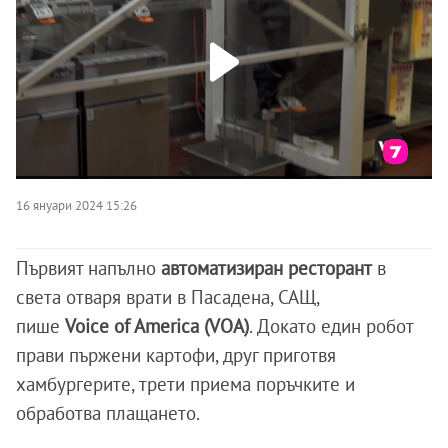
16 януари 2024 15:26
Първият напълно
автоматизиран ресторант
в
света отваря врати в Пасадена, САЩ,
пише
Voice of America (VOA)
. Докато един робот
прави пържени картофи, друг приготвя
хамбургерите, трети приема поръчките и
обработва плащането.