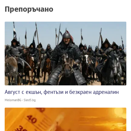
Препоръчано
Август с екшън, фентъзи и безкраен адреналин
MelomanBG - Sled5.bg