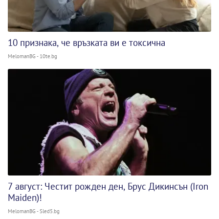
10 признака, че връзката ви е токсична
MelomanBG - 10te.bg
7 август: Честит рожден ден, Брус Дикинсън (Iron
Maiden)!
MelomanBG - Sled5.bg