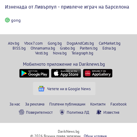
Изненада от Ливърпул - привлече играч на Барселона
gong
Abv.bg
Vbox7.com
Gong.bg
DogsAndCats.bg
CarMarket.bg
BISS.bg
Ohnamama.bg
Grabo.bg
Pariteni.bg
Edna.bg
Vesti.bg
Nova.bg
Telegraph.bg
Мобилното приложение на Dariknews.bg
Четете ни в Google News
За нас
За реклама
Платени публикации
Контакти
Facebook
Поверителност
Политика ЛД
Известия
DarikNews.bg
© 2026 Всички права запазени.
Общи условия