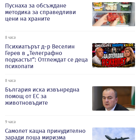
Пуснаха за обсъждане
методика за справедливи
цени на храните
8 часа
Психиатърът д-р Веселин
Герев в „Телеграфно
подкастът“: Отглеждат се деца
психопати
8 часа
България иска извънредна
помощ от ЕС за
животновъдите
9 часа
Самолет кацна принудително
заради лоша миризма