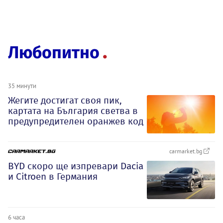
Любопитно
35 минути
Жегите достигат своя пик,
картата на България светва в
предупредителен оранжев код
carmarket.bg
BYD скоро ще изпревари Dacia
и Citroеn в Германия
6 часа