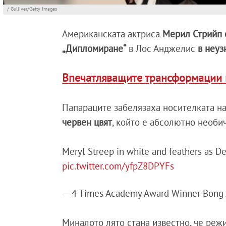
/ Gulliver/Getty Images
Американската актриса
Мерил Стрийп 
„Дипломиране“
в Лос Анджелис
в неуз
Впечатляващите трансформации 
Папараците забелязаха носителката н
червен цвят
, който е абсолютно необич
Meryl Streep in white and feathers as De
pic.twitter.com/yfpZ8DPYFs
— 4 Times Academy Award Winner Bong 
Миналото лято стана известно, че реж