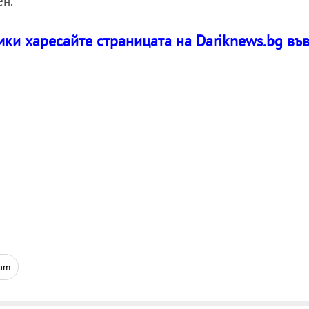
ен.
ки харесайте страницата на Dariknews.bg въ
ram