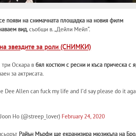
се появи на снимачната площадка на новия филм
наваем вид
, съобщи в. „Дейли Мейл“.
на звездите за роли (СНИМКИ)
а три Оскара в
бял костюм с ресни и къса прическа с 
аен за актрисата.
e Dee Allen can fuck my life and I’d say please do it aga
Joon Ho (@streep_lover)
February 24, 2020
исьорът
Райън Мърфи ще екранизира мюзикъла на Бро