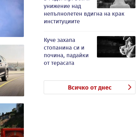
унижение над
непълнолетен вдигна на крак
институциите
Куче захапа
стопанина си и
почина, падайки
от терасата
Всичко от днес