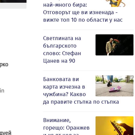
най-много бира:
Отговорът ще ви изненада -
вижте топ 10 по области у нас
Светлината на
българското
слово: Стефан
Цанев на 90
ярко
Банковата ви
карта изчезна в
in
чужбина? Какво
да правите стъпка по стъпка
Внимание,
горещо: Оранжев
дуей