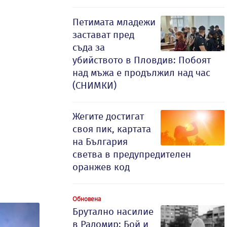
Петимата младежи
застават пред
съда за
убийството в Пловдив: Побоят
над мъжа е продължил над час
(СНИМКИ)
Жегите достигат
своя пик, картата
на България
светва в предупредителен
оранжев код
Обновена
Брутално насилие
в Радомир: Бой и