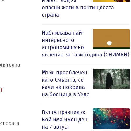
и жълт код за
опасни жеги в почти цялата
страна
Наближава най-
интересното
астрономическо
явление за тази година (СНИМКИ)
риятелка
Мъж, преоблечен
като Смъртта, се
качи на покрива
6T
на болница в Уелс
Голям празник е:
Кой има имен ден
емиерата
на 7 август