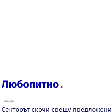
Любопитно
5 минути
Секторът скочи срещу предложение