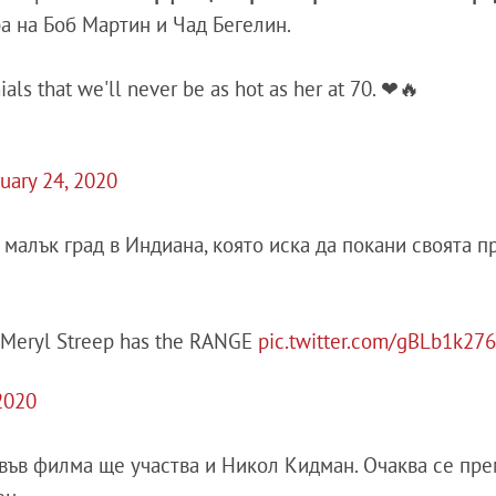
а на Боб Мартин и Чад Бегелин.
als that we'll never be as hot as her at 70. ❤🔥
uary 24, 2020
т малък град в Индиана, която иска да покани своята п
ut Meryl Streep has the RANGE
pic.twitter.com/gBLb1k27
 2020
 във филма ще участва и Никол Кидман. Очаква се пр