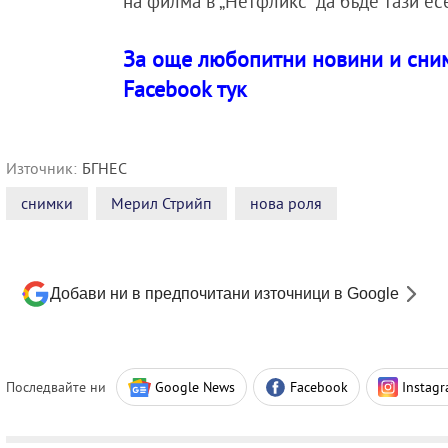
на филма в „Нетфликс” да бъде тази ес
За още любопитни новини и сним
Facebook тук
Източник:
БГНЕС
снимки
Мерил Стрийп
нова роля
Добави ни в предпочитани източници в Google
Последвайте ни
Google News
Facebook
Instag