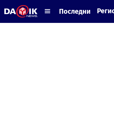
Реги
Последни