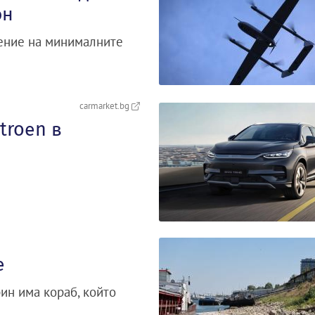
он
ение на минималните
carmarket.bg
troеn в
е
ин има кораб, който