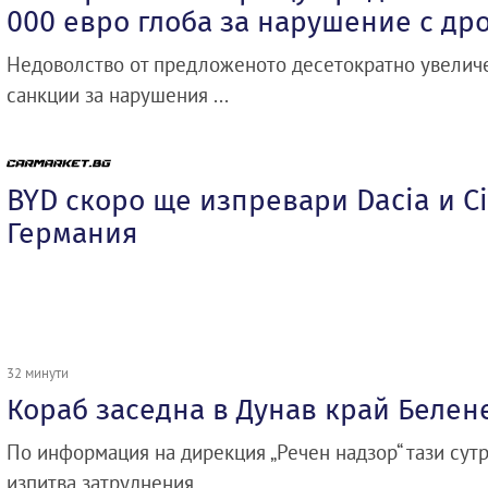
000 евро глоба за нарушение с др
Недоволство от предложеното десетократно увелич
санкции за нарушения ...
BYD скоро ще изпревари Dacia и Ci
Германия
32 минути
Кораб заседна в Дунав край Белен
По информация на дирекция „Речен надзор“ тази сутр
изпитва затруднения ...