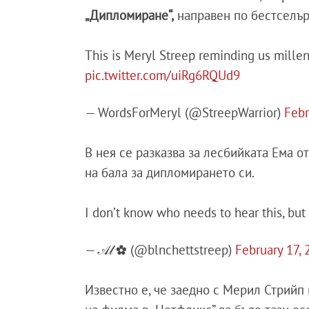
„Дипломиране“,
направен по бестселър
This is Meryl Streep reminding us milleni
pic.twitter.com/uiRg6RQUd9
— WordsForMeryl (@StreepWarrior)
Febr
В нея се разказва за лесбийката Ема о
на бала за дипломирането си.
I don’t know who needs to hear this, b
— 𝒜𝓁 ✿ (@blnchettstreep)
February 17,
Известно е, че заедно с Мерил Стрийп