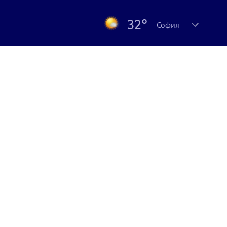
32°
София