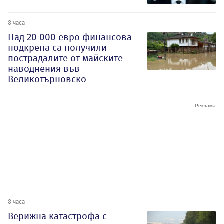
8 часа
Над 20 000 евро финансова
подкрепа са получили
пострадалите от майските
наводнения във
Великотърновско
8 часа
Верижна катастрофа с