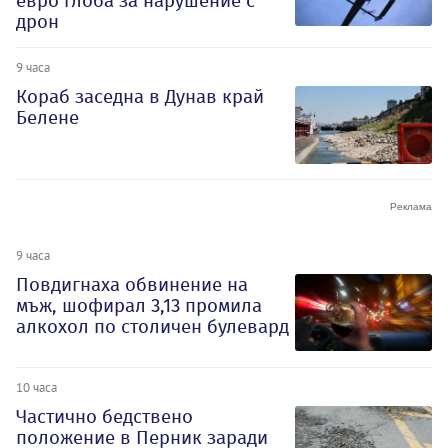
евро глоба за нарушение с
дрон
9 часа
Кораб заседна в Дунав край
Белене
9 часа
Повдигнаха обвинение на
мъж, шофирал 3,13 промила
алкохол по столичен булевард
10 часа
Частично бедствено
положение в Перник заради