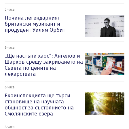
5 часа
Почина легендарният
британски музикант и
продуцент Уилям Орбит
6 часа
„Ще настъпи хаос“: Ангелов и
Шарков срещу закриването на
Съвета по цените на
лекарствата
6 часа
Екоинспекцията ще търси
становище на научната
общност за състоянието на
Смолянските езера
6 часа