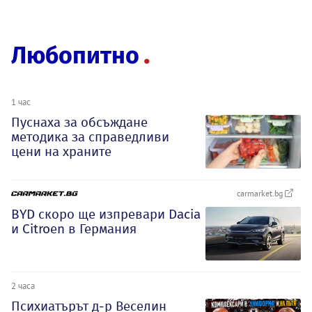
Любопитно
1 час
Пуснаха за обсъждане
методика за справедливи
цени на храните
carmarket.bg
BYD скоро ще изпревари Dacia
и Citroеn в Германия
2 часа
Психиатърът д-р Веселин