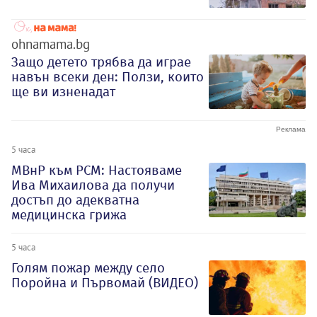
ohnamama.bg
Защо детето трябва да играе
навън всеки ден: Ползи, които
ще ви изненадат
5 часа
МВнР към РСМ: Настояваме
Ива Михаилова да получи
достъп до адекватна
медицинска грижа
5 часа
Голям пожар между село
Поройна и Първомай (ВИДЕО)