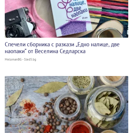
Спечели сборника с разкази „Едно налице, две
наопаки“ от Веселина Седларска
MelomanBG - Sled5.bg