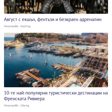
Август с екшън, фентъзи и безкраен адреналин
MelomanBG - Sled5.bg
10-те най-популярни туристически дестинации на
Френската Ривиера
MelomanBG - 10te.bg