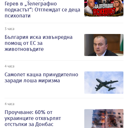
Герев в „Телеграфно
подкастът“: Отглеждат се деца
психопати
3 часа
България иска извънредна
помощ от ЕС за
животновъдите
4 часа
Самолет кацна принудително
заради лоша миризма
4 часа
Проучване: 60% от
украинците отхвърлят
отстъпки за Донбас