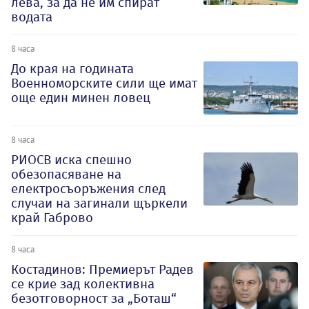
лева, за да не им спират
водата
8 часа
До края на годината
Военноморските сили ще имат
още един минен ловец
8 часа
РИОСВ иска спешно
обезопасяване на
електросъоръжения след
случаи на загинали щъркели
край Габрово
8 часа
Костадинов: Премиерът Радев
се крие зад колективна
безотговорност за „Боташ“