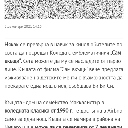
2 декември 2021 14:15
Някак се превърна в навик за кинолюбителите по
света да посрещат Коледа с емблематичния
„Сам
вкъщи“
. Сега можете да му се насладите от първо
лице. Къщата от филма "Сам вкъщи" вече предлага
изживяване на детските мечти с възможността да
прекарате една нощ в нея, съобщава Би Би Си.
Къщата - дом на семейство Маккалистър в
коледната класика от 1990 г.
- е достъпна в Airbnb
само за една нощ. Къщата се намира в района на
Чикаго и ще
може да се резервира от 7 декември