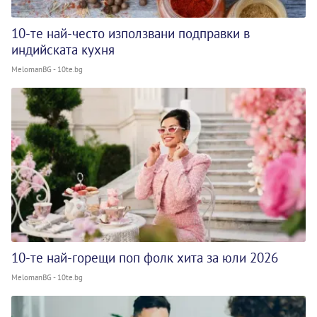
10-те най-често използвани подправки в
индийската кухня
MelomanBG - 10te.bg
10-те най-горещи поп фолк хита за юли 2026
MelomanBG - 10te.bg