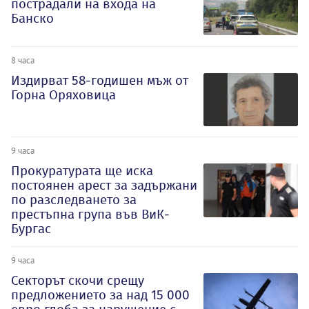
пострадали на входа на
Банско
8 часа
Издирват 58-годишен мъж от
Горна Оряховица
9 часа
Прокуратурата ще иска
постоянен арест за задържани
по разследването за
престъпна група във ВиК-
Бургас
9 часа
Секторът скочи срещу
предложението за над 15 000