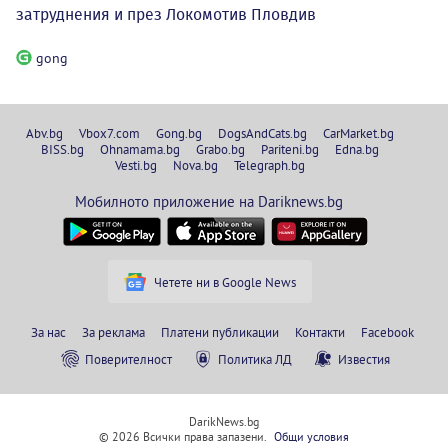
затруднения и през Локомотив Пловдив
gong
Abv.bg
Vbox7.com
Gong.bg
DogsAndCats.bg
CarMarket.bg
BISS.bg
Ohnamama.bg
Grabo.bg
Pariteni.bg
Edna.bg
Vesti.bg
Nova.bg
Telegraph.bg
Мобилното приложение на Dariknews.bg
Четете ни в Google News
За нас
За реклама
Платени публикации
Контакти
Facebook
Поверителност
Политика ЛД
Известия
DarikNews.bg
© 2026 Всички права запазени.
Общи условия