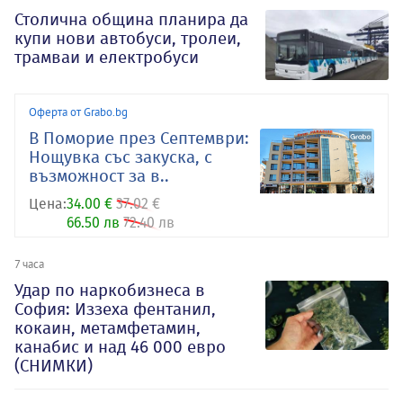
Столична община планира да
купи нови автобуси, тролеи,
трамваи и електробуси
Оферта от Grabo.bg
В Поморие през Септември:
Нощувка със закуска, с
възможност за в..
Цена:
34.00 €
37.02 €
66.50 лв
72.40 лв
7 часа
Удар по наркобизнеса в
София: Иззеха фентанил,
кокаин, метамфетамин,
канабис и над 46 000 евро
(СНИМКИ)