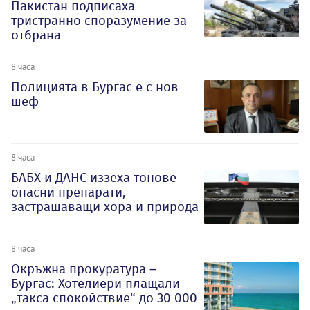
Пакистан подписаха
тристранно споразумение за
отбрана
8 часа
Полицията в Бургас е с нов
шеф
8 часа
БАБХ и ДАНС иззеха тонове
опасни препарати,
застрашаващи хора и природа
8 часа
Окръжна прокуратура –
Бургас: Хотелиери плащали
„такса спокойствие“ до 30 000