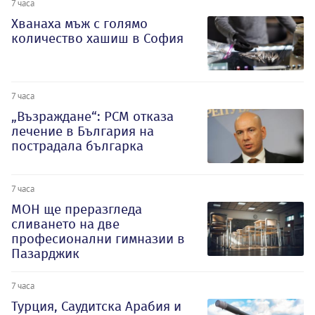
7 часа
Хванаха мъж с голямо
количество хашиш в София
7 часа
„Възраждане“: РСМ отказа
лечение в България на
пострадала българка
7 часа
МОН ще преразгледа
сливането на две
професионални гимназии в
Пазарджик
7 часа
Турция, Саудитска Арабия и