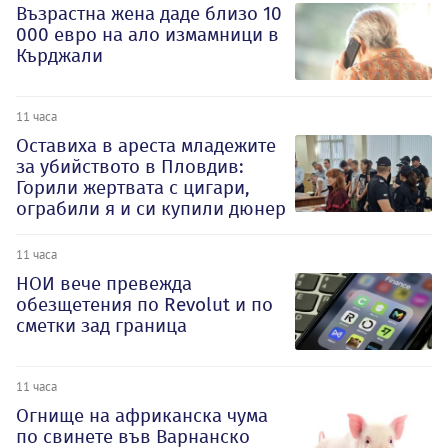
Възрастна жена даде близо 10
000 евро на ало измамници в
Кърджали
11 часа
Оставиха в ареста младежите
за убийството в Пловдив:
Горили жертвата с цигари,
ограбили я и си купили дюнер
11 часа
НОИ вече превежда
обезщетения по Revolut и по
сметки зад граница
11 часа
Огнище на африканска чума
по свинете във Варнанско