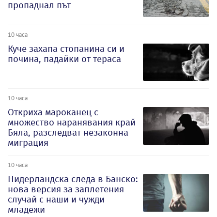
пропаднал път
10 часа
Куче захапа стопанина си и
почина, падайки от тераса
10 часа
Откриха мароканец с
множество наранявания край
Бяла, разследват незаконна
миграция
10 часа
Нидерландска следа в Банско:
нова версия за заплетения
случай с наши и чужди
младежи