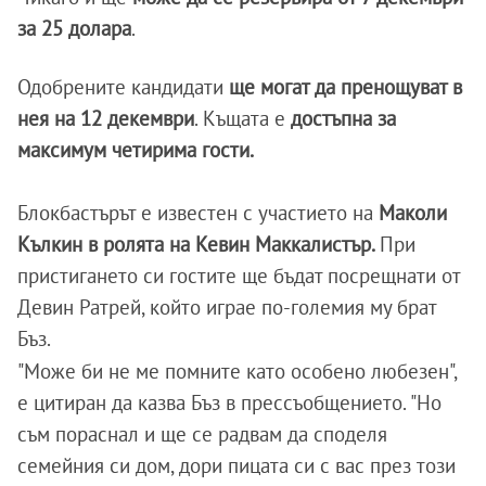
за 25 долара
.
Одобрените кандидати
ще могат да пренощуват в
нея на 12 декември
. Къщата е
достъпна за
максимум четирима гости.
Блокбастърът е известен с участието на
Маколи
Кълкин в ролята на Кевин Маккалистър.
При
пристигането си гостите ще бъдат посрещнати от
Девин Ратрей, който играе по-големия му брат
Бъз.
"Може би не ме помните като особено любезен",
е цитиран да казва Бъз в прессъобщението. "Но
съм пораснал и ще се радвам да споделя
семейния си дом, дори пицата си с вас през този