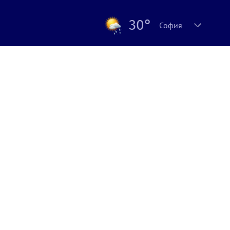
30°
София