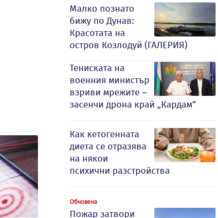
Малко познато
бижу по Дунав:
Красотата на
остров Козлодуй (ГАЛЕРИЯ)
Тениската на
военния министър
взриви мрежите –
засенчи дрона край „Кардам“
Как кетогенната
диета се отразява
на някои
психични разстройства
Обновена
Пожар затвори