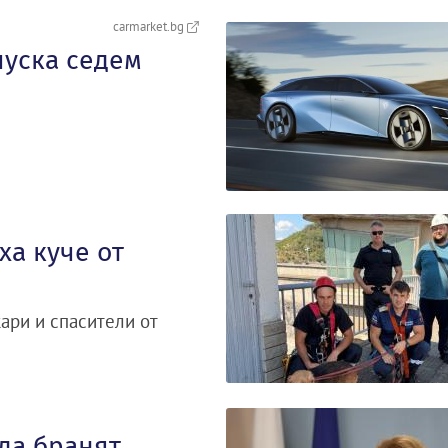
carmarket.bg
пуска седем
а куче от
ари и спасители от
да бранят