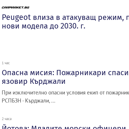
Peugeot влиза в атакуващ режим, 
нови модела до 2030. г.
1 час
Опасна мисия: Пожарникари спасих
язовир Кърджали
При изключително опасни условия екип от пожарник
РСПБЗН - Кърджали, ...
2 часа
Йотова: Младите морски офицери 