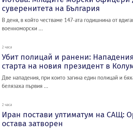
суверенитета на България
В деня, в който честваме 147-ата годишнина от вдиг
военноморски ...
2 часа
Убит полицай и ранени: Нападения
старта на новия президент в Колу
Две нападения, при които загина един полицай и бях
белязаха първия ...
2 часа
Иран постави ултиматум на САЩ: 
остава затворен