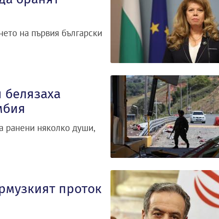
ането на първия български
 белязаха
мбия
а ранени няколко души,
Ормузкият проток