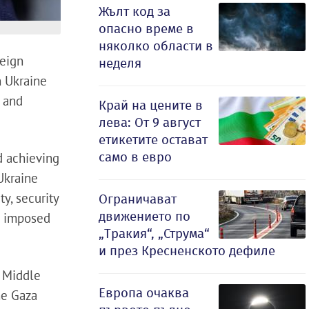
Жълт код за
опасно време в
няколко области в
reign
неделя
n Ukraine
S and
Край на цените в
лева: От 9 август
етикетите остават
само в евро
d achieving
Ukraine
ty, security
Ограничават
движението по
ns imposed
„Тракия“, „Струма“
и през Кресненското дефиле
e Middle
Европа очаква
he Gaza