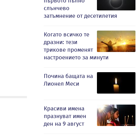
първото пълно
слънчево
затъмнение от десетилетия
Когато всичко те
дразни: тези
трикове променят
настроението за минути
Почина бащата на
Лионел Меси
Красиви имена
празнуват имен
ден на 9 август