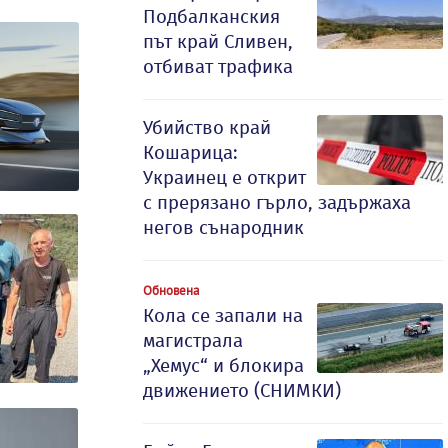
Подбалканския
път край Сливен,
отбиват трафика
Убийство край
Кошарица:
Украинец е открит
с прерязано гърло, задържаха
негов сънародник
Обновена
Кола се запали на
магистрала
„Хемус“ и блокира
движението (СНИМКИ)