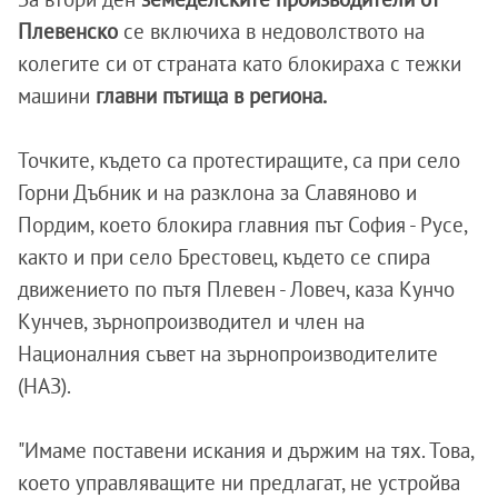
Плевенско
се включиха в недоволството на
колегите си от страната като блокираха с тежки
машини
главни пътища в региона.
Точките, където са протестиращите, са при село
Горни Дъбник и на разклона за Славяново и
Пордим, което блокира главния път София - Русе,
както и при село Брестовец, където се спира
движението по пътя Плевен - Ловеч, каза Кунчо
Кунчев, зърнопроизводител и член на
Националния съвет на зърнопроизводителите
(НАЗ).
"Имаме поставени искания и държим на тях. Това,
което управляващите ни предлагат, не устройва