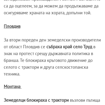
са да оцелеем, за да можем да продължаваме да
осигуряваме храната на хората, допълни той.
Пловдив
За втори пореден ден земеделски производители
от област Пловдив се
събраха край село Труд
в
знак на протест срещу държавната политика в
бранша. Те блокираха кръговото движение до
селото с трактори и друга селскостопанска
техника.
Монтана
Земеделци блокираха с трактори
възлови пътища