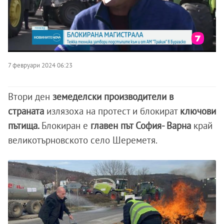
7 февруари 2024 06:23
Втори ден
земеделски производители в
страната
излязоха на протест и блокират
ключови
пътища.
Блокиран е
главен път София- Варна
край
великотърновското село Шереметя.