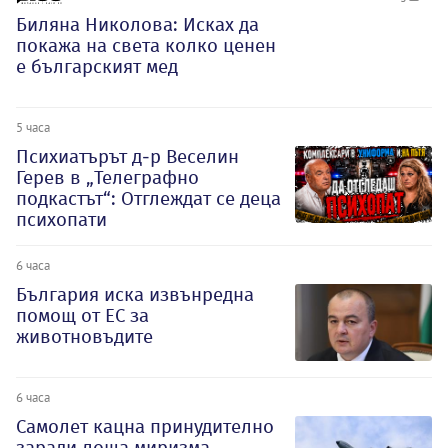
Биляна Николова: Исках да
покажа на света колко ценен
е българският мед
5 часа
Психиатърът д-р Веселин
Герев в „Телеграфно
подкастът“: Отглеждат се деца
психопати
6 часа
България иска извънредна
помощ от ЕС за
животновъдите
6 часа
Самолет кацна принудително
заради лоша миризма