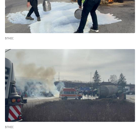
БГНЕС
БГНЕС