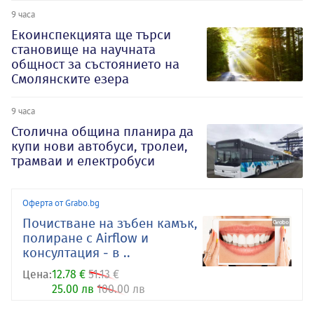
9 часа
Екоинспекцията ще търси
становище на научната
общност за състоянието на
Смолянските езера
9 часа
Столична община планира да
купи нови автобуси, тролеи,
трамваи и електробуси
Оферта от Grabo.bg
Почистване на зъбен камък,
полиране с Airflow и
консултация - в ..
Цена:
12.78 €
51.13 €
25.00 лв
100.00 лв