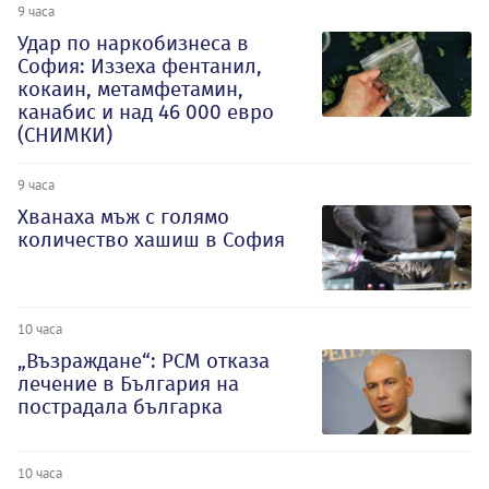
9 часа
Удар по наркобизнеса в
София: Иззеха фентанил,
кокаин, метамфетамин,
канабис и над 46 000 евро
(СНИМКИ)
9 часа
Хванаха мъж с голямо
количество хашиш в София
10 часа
„Възраждане“: РСМ отказа
лечение в България на
пострадала българка
10 часа