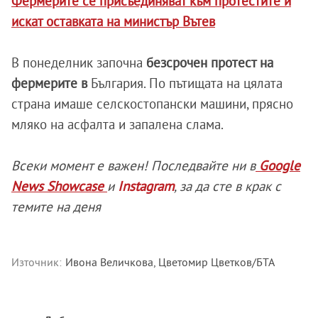
Фермерите се присъединяват към протестите и
искат оставката на министър Вътев
В понеделник започна
безсрочен протест на
фермерите в
България. По пътищата на цялата
страна имаше селскостопански машини, прясно
мляко на асфалта и запалена слама.
Всеки момент е важен! Последвайте ни в
Google
News Showcase
и
Instagram
, за да сте в крак с
темите на деня
Източник:
Ивона Величкова, Цветомир Цветков/БТА