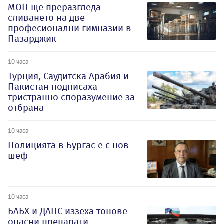
МОН ще преразгледа
сливането на две
професионални гимназии в
Пазарджик
10 часа
Турция, Саудитска Арабия и
Пакистан подписаха
тристранно споразумение за
отбрана
10 часа
Полицията в Бургас е с нов
шеф
10 часа
БАБХ и ДАНС иззеха тонове
опасни препарати,