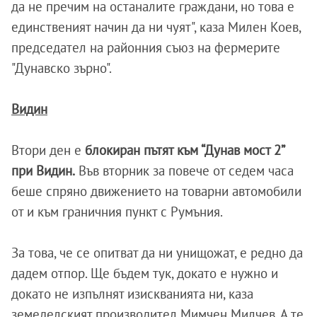
да не пречим на останалите граждани, но това е
единственият начин да ни чуят", каза Милен Коев,
председател на районния съюз на фермерите
"Дунавско зърно".
Видин
Втори ден е
блокиран пътят към “Дунав мост 2”
при Видин.
Във вторник за повече от седем часа
беше спряно движението на товарни автомобили
от и към граничния пункт с Румъния.
За това, че се опитват да ни унищожат, е редно да
дадем отпор. Ще бъдем тук, докато е нужно и
докато не изпълнят изискванията ни, каза
земеделският производител Мимчен Милчев. А те