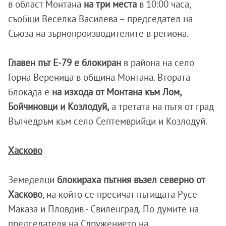
в област Монтана
на три места
в 10:00 часа,
съобщи Веселка Василева – председател на
Съюза на зърнопроизводителите в региона.
Главен път Е-79 е блокиран
в района на село
Горна Вереница в община Монтана. Втората
блокада е
на изхода от Монтана към Лом,
Бойчиновци и Козлодуй,
а третата на пътя от град
Вълчедръм към село Септемврийци и Козлодуй.
Хасково
Земеделци
блокираха пътния възел северно от
Хасково
, на който се пресичат пътищата Русе-
Маказа и Пловдив - Свиленград. По думите на
председателя на Сдружението на