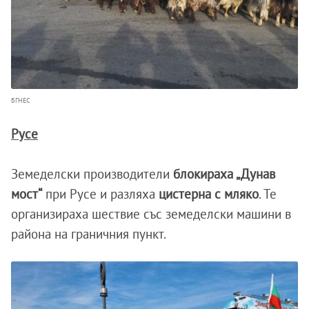
БГНЕС
Русе
Земеделски производители
блокираха „Дунав
мост“
при Русе и разляха
цистерна с мляко
. Те
организираха шествие със земеделски машини в
района на граничния пункт.