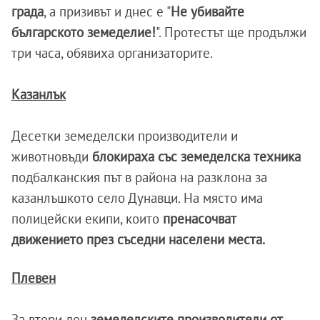
града
, а призивът и днес е "
Не убивайте
българското земеделие!
". Протестът ще продължи
три часа, обявиха организаторите.
Казанлък
Десетки земеделски производители и
животновъди
блокираха със земеделска техника
подбалканския път в района на разклона за
казанлъшкото село Дунавци. На място има
полицейски екипи, които
пренасочват
движението през съседни населени места.
Плевен
За втори ден
земеделските производители от