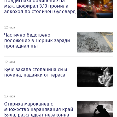
Повдигнаха обвинение на
мъж, шофирал 3,13 промила
алкохол по столичен булевард
12 часа
Частично бедствено
положение в Перник заради
пропаднал път
12 часа
Куче захапа стопанина си и
почина, падайки от тераса
13 часа
Откриха мароканец с
множество наранявания край
Бяла, разследват незаконна