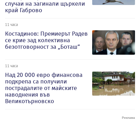
случаи на загинали щъркели
край Габрово
11 часа
Костадинов: Премиерът Радев
се крие зад колективна
безотговорност за „Боташ“
11 часа
Над 20 000 евро финансова
подкрепа са получили
пострадалите от майските
наводнения във
Великотърновско