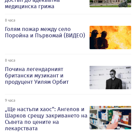
медицинска грижа
8 часа
Голям пожар между село
Поройна и Първомай (ВИДЕО)
8 часа
Почина легендарният
британски музикант и
продуцент Уилям Орбит
9 часа
„Ще настъпи хаос“: Ангелов и
Шарков срещу закриването на
Съвета по цените на
лекарствата