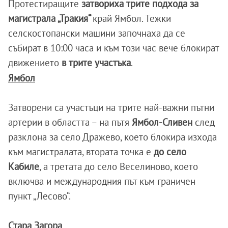
Протестиращите
затвориха трите подхода за
магистрала „Тракия“
край Ямбол. Тежки
селскостопански машини започнаха да се
събират в 10:00 часа и към този час вече блокират
движението
в трите участъка
.
Ямбол
Затворени са участъци на трите най-важни пътни
артерии в областта – на пътя
Ямбол-Сливен
след
разклона за село Дражево, което блокира изхода
към магистралата, втората точка е
до село
Кабиле
, а третата до село Веселиново, което
включва и международния път към граничен
пункт „Лесово“.
Стара Загора