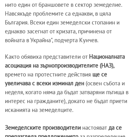
нито един от браншовете в сектор земеделие.
Навсякъде проблемите са еднакви, в цяла
България. Всеки един земеделски стопанин и
еднакво засегнат от кризата, причинена от
войната в Украйна", подчерта Кунчев.
Както обявиха представители от
Националната
асоциация на зърнопроизводителите (НАЗ),
времето на протестните действия
ще се
увеличава с всеки изминал ден
(освен събота и
неделя, когато няма да бъдат затваряни пътища в
интерес на гражданите), докато не бъдат приети
исканията на земеделците.
Земеделските производители
настояват
да се
преразгледа предложението
за разпределение