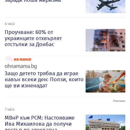
6 часа
Проучване: 60% от
украинците отхвърлят
отстъпки за Донбас
ohnamama.bg
Защо детето трябва да играе
навън всеки ден: Ползи, които
ще ви изненадат
7 часа
МВнР към РСМ: Настояваме
Ива Михаилова да получи
достъп до адекватна