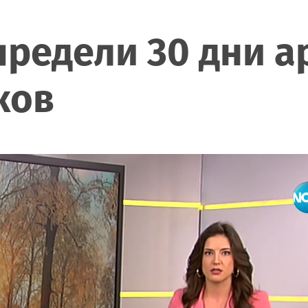
предели 30 дни а
ков