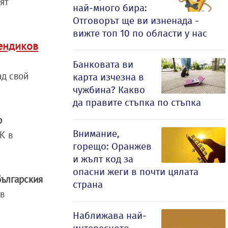
ят
най-много бира:
Отговорът ще ви изненада -
вижте топ 10 по области у нас
Пендиков
Банковата ви
ад свой
карта изчезна в
чужбина? Какво
да правите стъпка по стъпка
р
Внимание,
К в
горещо: Оранжев
и жълт код за
опасни жеги в почти цялата
българския
страна
 в
Наближава най-