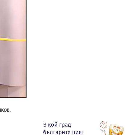
иков.
В кой град
българите пият