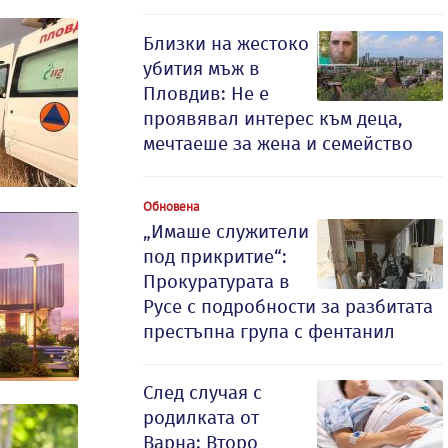
Близки на жестоко
убития мъж в
Пловдив: Не е
проявявал интерес към деца,
мечтаеше за жена и семейство
Обновена
„Имаше служители
под прикритие“:
Прокуратурата в
Русе с подробности за разбитата
престъпна група с фентанил
След случая с
родилката от
Варна: Второ