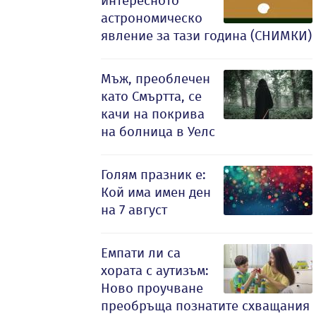
интересното
астрономическо
явление за тази година (СНИМКИ)
Мъж, преоблечен
като Смъртта, се
качи на покрива
на болница в Уелс
Голям празник е:
Кой има имен ден
на 7 август
Емпати ли са
хората с аутизъм:
Ново проучване
преобръща познатите схващания