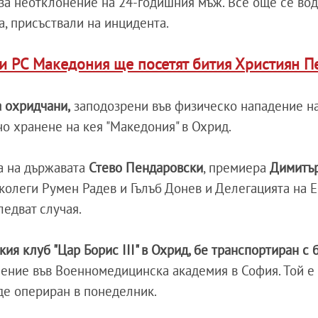
за неотклонение на 24-годишния мъж. Все още се вод
а, присъствали на инцидента.
и РС Македония ще посетят бития Християн 
а охридчани,
заподозрени във физическо нападение н
о хранене на кея "Македония" в Охрид.
а на държавата
Стево Пендаровски
, премиера
Димитъ
м колеги Румен Радев и Гълъб Донев и Делегацията на Е
ледват случая.
кия клуб "Цар Борис III" в Охрид, бе транспортиран с 
чение във Военномедицинска академия в София. Той е
де опериран в понеделник.