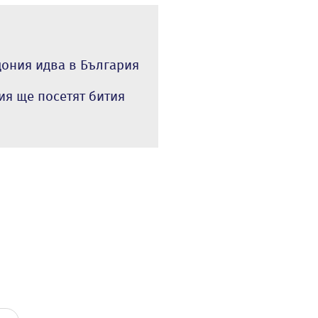
дония идва в България
ия ще посетят бития