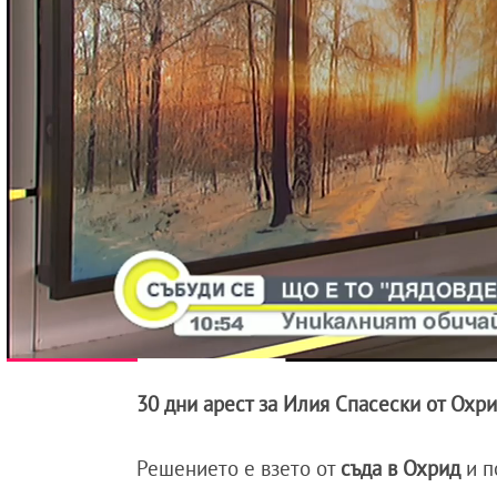
30 дни арест за Илия Спасески от Охр
Решението е взето от
съда в Охрид
и п