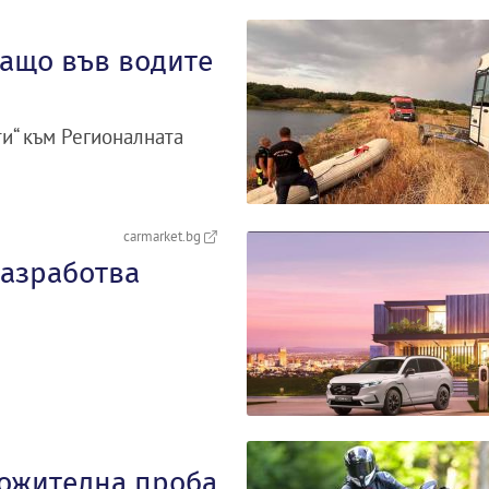
ващо във водите
и“ към Регионалната
carmarket.bg
разработва
ложителна проба