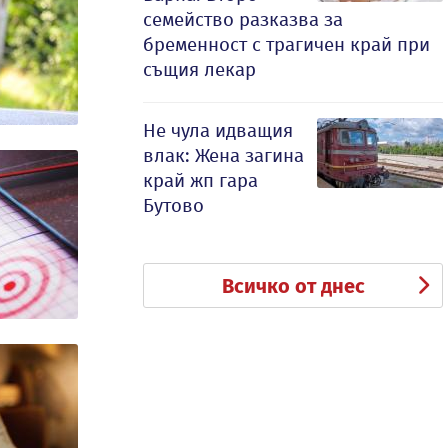
семейство разказва за
бременност с трагичен край при
същия лекар
Не чула идващия
влак: Жена загина
край жп гара
Бутово
Всичко от днес