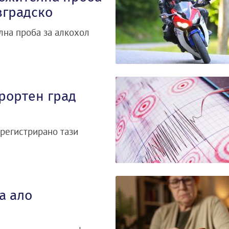
вградско
лна проба за алкохол
рортен град
 регистрирано тази
а ало