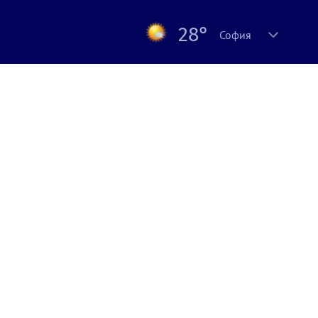
28°
София