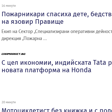
16 минути
Пожарникари спасиха дете, бедст
на язовир Правище
Екип на Сектор „Специализирани оперативни дейност
дирекция „Пожарна ...
С цел икономии, индийската Tata 
новата платформа на Honda
20 минути
Мотоциклетист без книжка и с по