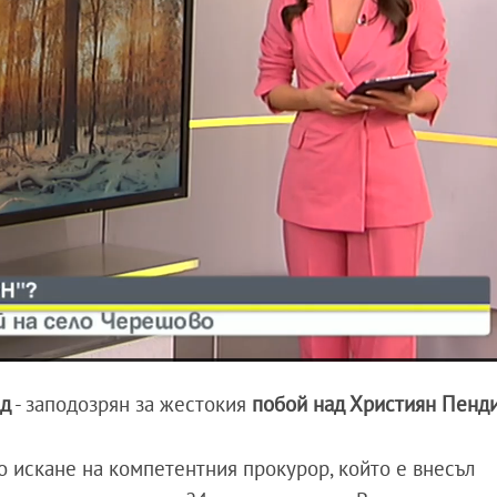
ид
- заподозрян за жестокия
побой над Християн Пенд
о искане на компетентния прокурор, който е внесъл