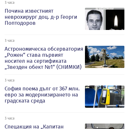
3 часа
Почина известният
неврохирург доц. д-р Георги
Поптодоров
3 часа
Астрономическа обсерватория
„Рожен“ става първият
носител на сертификата
„Звезден обект №1“ (СНИМКИ)
3 часа
София поема дълг от 367 млн.
евро за модернизирането на
градската среда
3 часа
Спецакция на „Капитан