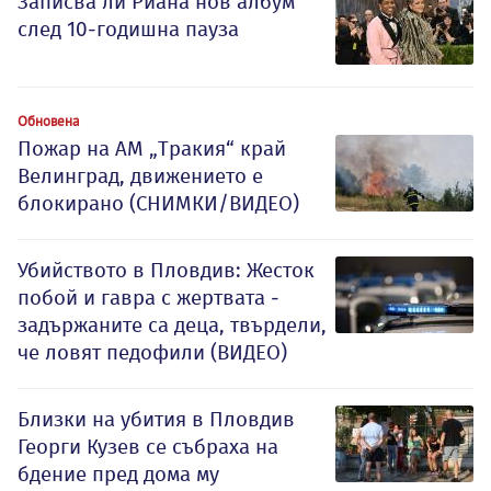
Записва ли Риана нов албум
след 10-годишна пауза
Обновена
Пожар на АМ „Тракия“ край
Велинград, движението е
блокирано (СНИМКИ/ВИДЕО)
Убийството в Пловдив: Жесток
побой и гавра с жертвата -
задържаните са деца, твърдели,
че ловят педофили (ВИДЕО)
Близки на убития в Пловдив
Георги Кузев се събраха на
бдение пред дома му