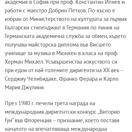
академия в София при проф. Константин Илиев и
работи с маестро Добрин Петков. По-късно е
избран от Министерството на културата за първия
български стипендиант в Германия по линия на
Германската академична служба за обмен, където
получава майсторска диплома във Висшето
училище за музика в Мюнхен в класа на проф.
Херман Михаел. Усъвършенства изкуството си
при едни от най-големите диригенти на XX век –
Серджиу Челибидаке, Франко Ферара и Карло
Мария Джулини.
През 1980 г. печели трета награда на
международния диригентски конкурс „Виторио
Гуи“ във Флоренция – признание, което поставя
началото на впечатляваща международна