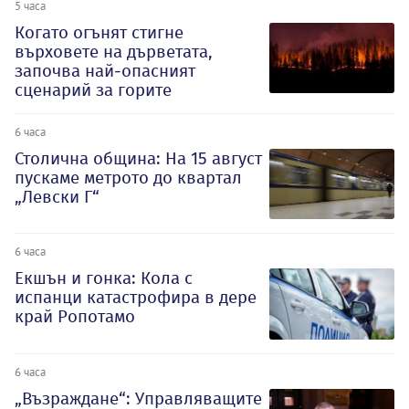
5 часа
Когато огънят стигне
върховете на дърветата,
започва най-опасният
сценарий за горите
6 часа
Столична община: На 15 август
пускаме метрото до квартал
„Левски Г“
6 часа
Екшън и гонка: Кола с
испанци катастрофира в дере
край Ропотамо
6 часа
„Възраждане“: Управляващите