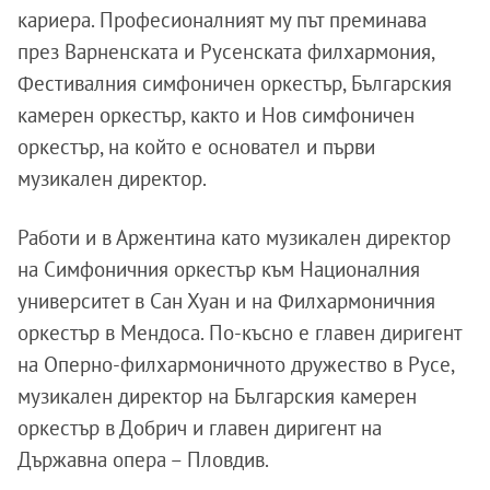
кариера. Професионалният му път преминава
през Варненската и Русенската филхармония,
Фестивалния симфоничен оркестър, Българския
камерен оркестър, както и Нов симфоничен
оркестър, на който е основател и първи
музикален директор.
Работи и в Аржентина като музикален директор
на Симфоничния оркестър към Националния
университет в Сан Хуан и на Филхармоничния
оркестър в Мендоса. По-късно е главен диригент
на Оперно-филхармоничното дружество в Русе,
музикален директор на Българския камерен
оркестър в Добрич и главен диригент на
Държавна опера – Пловдив.