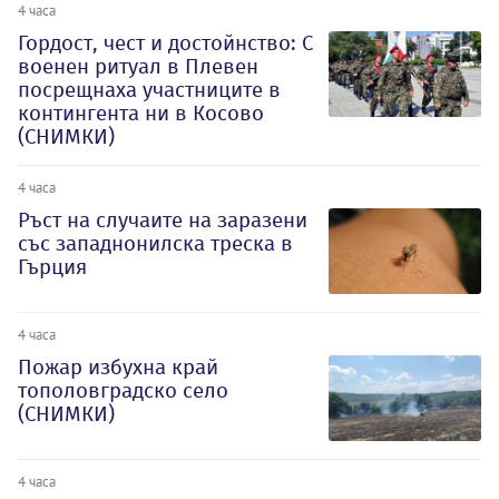
4 часа
Гордост, чест и достойнство: С
военен ритуал в Плевен
посрещнаха участниците в
контингента ни в Косово
(СНИМКИ)
4 часа
Ръст на случаите на заразени
със западнонилска треска в
Гърция
4 часа
Пожар избухна край
тополовградско село
(СНИМКИ)
4 часа