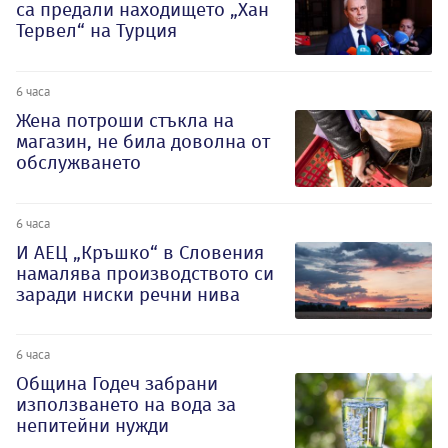
са предали находището „Хан
Тервел“ на Турция
6 часа
Жена потроши стъкла на
магазин, не била доволна от
обслужването
6 часа
И АЕЦ „Кръшко“ в Словения
намалява производството си
заради ниски речни нива
6 часа
Община Годеч забрани
използването на вода за
непитейни нужди