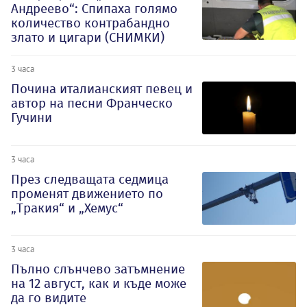
Андреево“: Спипаха голямо
количество контрабандно
злато и цигари (СНИМКИ)
3 часа
Почина италианският певец и
автор на песни Франческо
Гучини
3 часа
През следващата седмица
променят движението по
„Тракия“ и „Хемус“
3 часа
Пълно слънчево затъмнение
на 12 август, как и къде може
да го видите