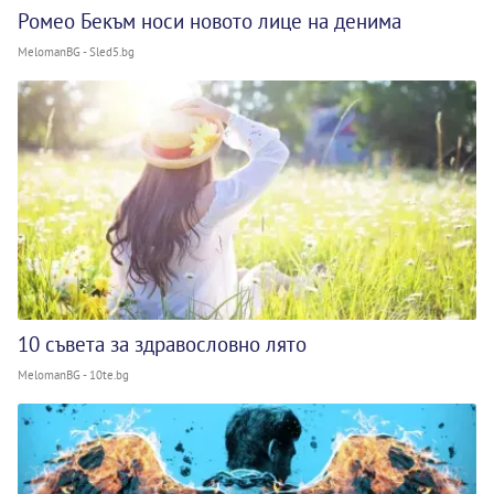
Ромео Бекъм носи новото лице на денима
MelomanBG - Sled5.bg
10 съвета за здравословно лято
MelomanBG - 10te.bg