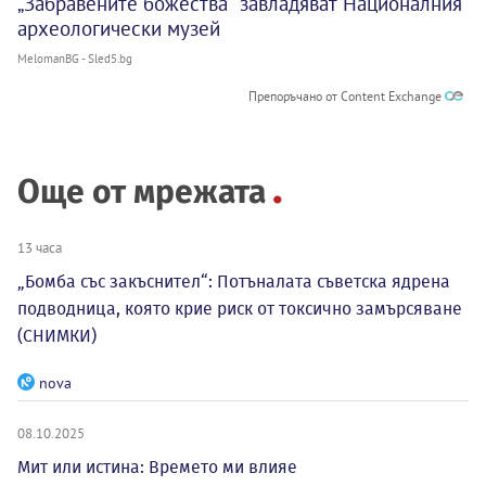
„Забравените божества“ завладяват Националния
археологически музей
MelomanBG - Sled5.bg
Препоръчано от Content Exchange
Още от мрежата
13 часа
„Бомба със закъснител“: Потъналата съветска ядрена
подводница, която крие риск от токсично замърсяване
(СНИМКИ)
nova
08.10.2025
Мит или истина: Времето ми влияе