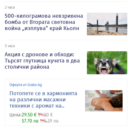
2 часа
500-килограмова невзривена
бомба от Втората световна
война „изплува“ край Кьолн
3 часа
Акция с дронове и обходи:
Търсят глутница кучета в два
столични района
Оферта от Grabo.bg
Потопете се в хармонията
на различни масажни
техники с аромат на..
Цена:
29.50 €
59.00 €
57.70 лв
115.39 лв