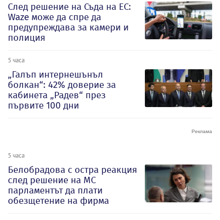
След решение на Съда на ЕС:
Waze може да спре да
предупреждава за камери и
полиция
5 часа
„Галъп интернешънъл
болкан“: 42% доверие за
кабинета „Радев“ през
първите 100 дни
5 часа
Белобрадова с остра реакция
след решение на МС
парламентът да плати
обезщетение на фирма