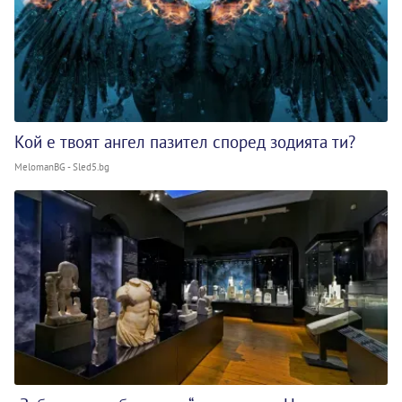
Кой е твоят ангел пазител според зодията ти?
MelomanBG - Sled5.bg