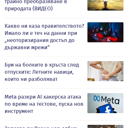
трайно преобразяване в
природата (ВИДЕО)
Какво ни каза правителството?
Имало ли е теч на данни при
„неоторизирания достъп до
държавни мрежи“
Бум на болките в кръста след
отпуските: Летните навици,
които ни разболяват
Meta разкри AI хакерска атака
по време на тестове, пуска нов
инструмент