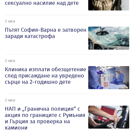
сексуално насилие над дете
2 часа
Пътят София-Варна е затворен
заради катастрофа
2 часа
Клиника изплати обезщетение
след присаждане на увредено
сърце на 2-годишно дете
2 часа
НАП и „Гранична полиция“ с
акция по границите с Румъния
и Гърция за проверка на
камиони