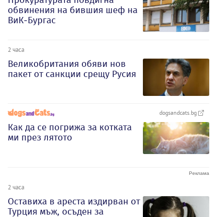
обвинения на бившия шеф на
ВиК-Бургас
2 часа
Великобритания обяви нов
пакет от санкции срещу Русия
dogsandcats.bg
Как да се погрижа за котката
ми през лятото
2 часа
Оставиха в ареста издирван от
Турция мъж, осъден за