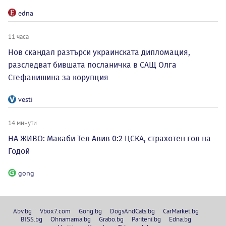
edna
11 часа
Нов скандал разтърси украинската дипломация,
разследват бившата посланичка в САЩ Олга
Стефанишина за корупция
vesti
14 минути
НА ЖИВО: Макаби Тел Авив 0:2 ЦСКА, страхотен гол на
Годой
gong
Abv.bg
Vbox7.com
Gong.bg
DogsAndCats.bg
CarMarket.bg
BISS.bg
Ohnamama.bg
Grabo.bg
Pariteni.bg
Edna.bg