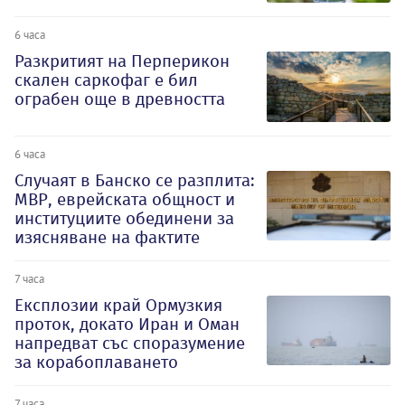
6 часа
Разкритият на Перперикон
скален саркофаг е бил
ограбен още в древността
6 часа
Случаят в Банско се разплита:
МВР, еврейската общност и
институциите обединени за
изясняване на фактите
7 часа
Експлозии край Ормузкия
проток, докато Иран и Оман
напредват със споразумение
за корабоплаването
7 часа