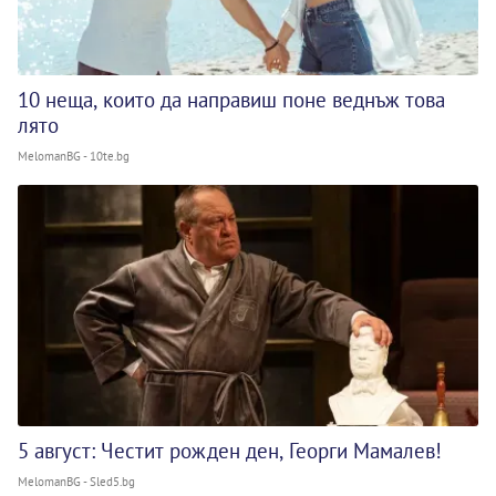
10 неща, които да направиш поне веднъж това
лято
MelomanBG - 10te.bg
5 август: Честит рожден ден, Георги Мамалев!
MelomanBG - Sled5.bg