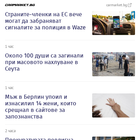
carmarket.bg
Страните-членки на ЕС вече
могат да забраняват
сигналите за полиция в Waze
1 час
Около 100 души са загинали
при масовото нахлуване в
Сеута
1 час
Мъж в Берлин упоил и
изнасилил 14 жени, които
срещнал в сайтове за
запознанства
2 часа
Прокуратурата повдигна