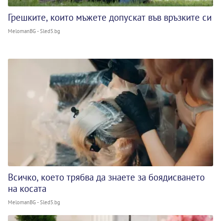
Грешките, които мъжете допускат във връзките си
MelomanBG - Sled5.bg
Всичко, което трябва да знаете за боядисването
на косата
MelomanBG - Sled5.bg