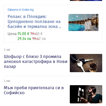
Оферта от Grabo.bg
Релакс в Пловдив:
Целодневно ползване на
басейн и термална зона ..
Цена:
15.00 €
30.00 €
29.34 лв
58.67 лв
1 час
Шофьор с близо 3 промила
алкохол катастрофира в Нови
пазар
1 час
Мъж преби приятелката си в
Софийско