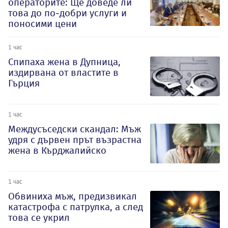
операторите: Ще доведе ли
това до по-добри услуги и
поносими цени
1 час
Спипаха жена в Дупница,
издирвана от властите в
Гърция
1 час
Междусъседски скандал: Мъж
удря с дървен прът възрастна
жена в Кърджалийско
1 час
Обвиниха мъж, предизвикал
катастрофа с патрулка, а след
това се укрил