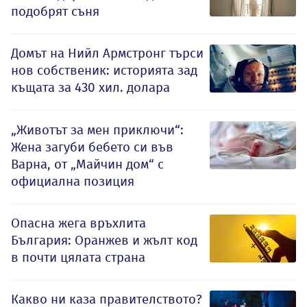
подобрят съня
Домът на Нийл Армстронг търси
нов собственик: историята зад
къщата за 430 хил. долара
„Животът за мен приключи“:
Жена загуби бебето си във
Варна, от „Майчин дом“ с
официална позиция
Опасна жега връхлита
България: Оранжев и жълт код
в почти цялата страна
Какво ни каза правителството?