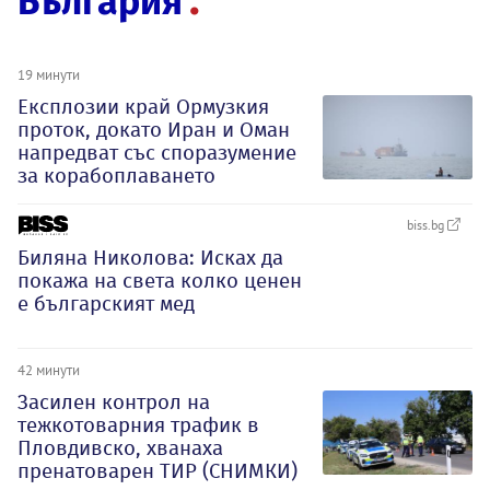
България
19 минути
Експлозии край Ормузкия
проток, докато Иран и Оман
напредват със споразумение
за корабоплаването
biss.bg
Биляна Николова: Исках да
покажа на света колко ценен
е българският мед
42 минути
Засилен контрол на
тежкотоварния трафик в
Пловдивско, хванаха
пренатоварен ТИР (СНИМКИ)