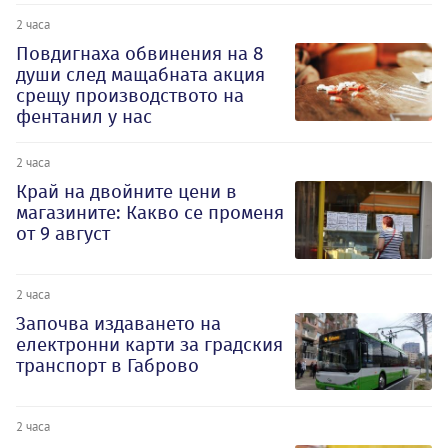
2 часа
Повдигнаха обвинения на 8
души след мащабната акция
срещу производството на
фентанил у нас
2 часа
Край на двойните цени в
магазините: Какво се променя
от 9 август
2 часа
Започва издаването на
електронни карти за градския
транспорт в Габрово
2 часа