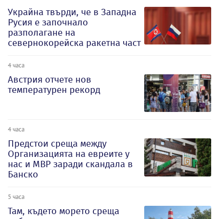
Украйна твърди, че в Западна
Русия е започнало
разполагане на
севернокорейска ракетна част
4 часа
Австрия отчете нов
температурен рекорд
4 часа
Предстои среща между
Организацията на евреите у
нас и МВР заради скандала в
Банско
5 часа
Там, където морето среща