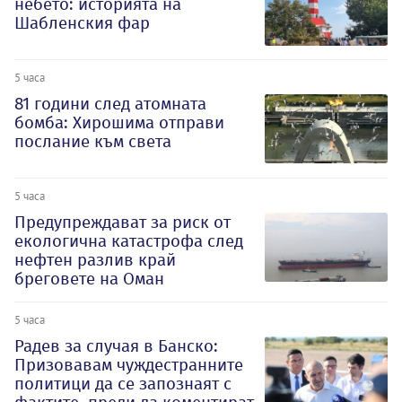
небето: историята на
Шабленския фар
5 часа
81 години след атомната
бомба: Хирошима отправи
послание към света
5 часа
Предупреждават за риск от
екологична катастрофа след
нефтен разлив край
бреговете на Оман
5 часа
Радев за случая в Банско:
Призовавам чуждестранните
политици да се запознаят с