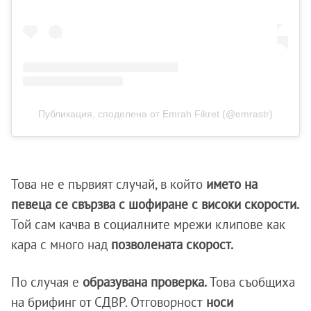
Публикация, споделена от Emrah Fikret (@emrastr)
Това не е първият случай, в който
името на
певеца се свързва с шофиране с високи скорости.
Той сам качва в социалните мрежи клипове как
кара с много над
позволената скорост.
По случая е
образувана проверка.
Това съобщиха
на брифинг от СДВР. Отговорност
носи