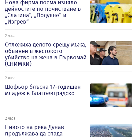
Нова фирма поема изцяло
дейностите по почистване в
„Слатина“, „Подуяне“ и
„Изгрев“
2 часа
Отложиха делото срещу мъжа,
обвинен в жестокото
убийство на жена в Първомай
(СНИМКИ)
2 часа
Шофьор блъсна 17-годишен
младеж в Благоевградско
2 часа
Нивото на река Дунав
продължава да спада