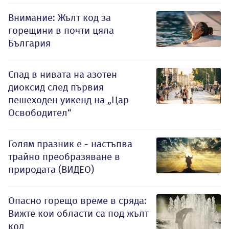
Внимание: Жълт код за
горещини в почти цяла
България
Спад в нивата на азотен
диоксид след първия
пешеходен уикенд на „Цар
Освободител“
Голям празник е - настъпва
трайно преобразяване в
природата (ВИДЕО)
Опасно горещо време в сряда:
Вижте кои области са под жълт
код