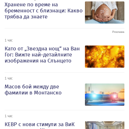
Хранене по време на
бременност с близнаци: Какво
трябва да знаете
1 час
Като от „Звездна нощ“ на Ван
Гог: Вижте най-детайлните
изображения на Слънцето
1 час
Масов бой между две
фамилии в Монтанско
1 час
КЕВР с нови стимули за ВиК