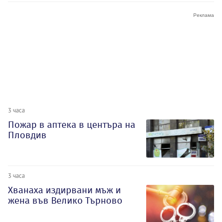
3 часа
Пожар в аптека в центъра на
Пловдив
3 часа
Хванаха издирвани мъж и
жена във Велико Търново