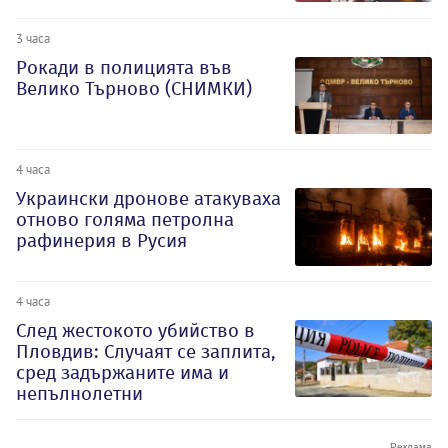
3 часа
Рокади в полицията във
Велико Търново (СНИМКИ)
4 часа
Украински дронове атакуваха
отново голяма петролна
рафинерия в Русия
4 часа
След жестокото убийство в
Пловдив: Случаят се заплита,
сред задържаните има и
непълнолетни