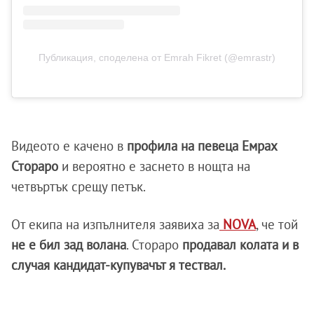
Публикация, споделена от Emrah Fikret (@emrastr)
Видеото е качено в
профила на певеца Емрах
Стораро
и вероятно е заснето в нощта на
четвъртък срещу петък.
От екипа на изпълнителя заявиха за
NOVA
, че той
не е бил зад волана
. Стораро
продавал колата и в
случая кандидат-купувачът я тествал.