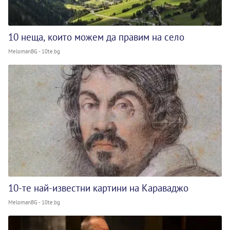
10 неща, които можем да правим на село
MelomanBG - 10te.bg
10-те най-известни картини на Караваджо
MelomanBG - 10te.bg