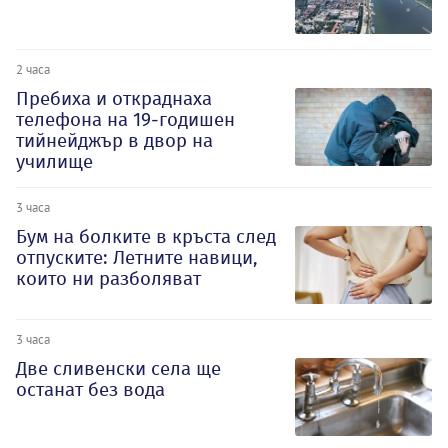
2 часа
Пребиха и откраднаха
телефона на 19-годишен
тийнейджър в двор на
училище
3 часа
Бум на болките в кръста след
отпуските: Летните навици,
които ни разболяват
3 часа
Две сливенски села ще
останат без вода