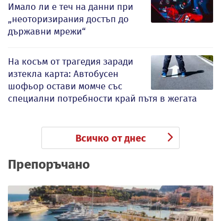
Имало ли е теч на данни при
„неоторизирания достъп до
държавни мрежи“
На косъм от трагедия заради
изтекла карта: Автобусен
шофьор остави момче със
специални потребности край пътя в жегата
Всичко от днес
Препоръчано