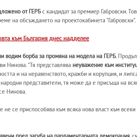
дложено от ГЕРБ
с кандидат за премиер Габровски. Тов
еме на обсъждането на проектокабинета "Габровски".
овта към България днес надделее
ни водим борба за промяна на модела на ГЕРБ
. Продъ
ви Нинова. "Тя представлява
неуважение към институ
дността и на неравенството, кражби и корупция, и липс
 народни представители, тя може да е присъща на вся
 се Нинова.
е не се приспособява към всяка нова власт към всеки
авени пред загуба на парламентарната демокрация
, с