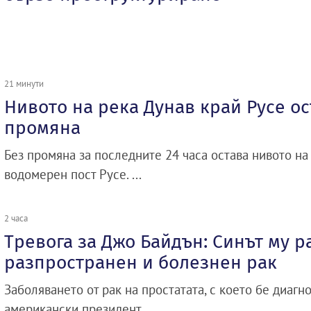
21 минути
Нивото на река Дунав край Русе ос
промяна
Без промяна за последните 24 часа остава нивото на
водомерен пост Русе. ...
2 часа
Тревога за Джо Байдън: Синът му р
разпространен и болезнен рак
Заболяването от рак на простатата, с което бе диаг
американски президент ...