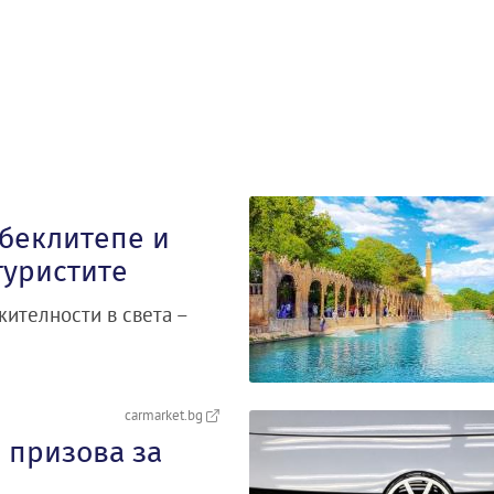
обеклитепе и
туристите
ителности в света –
carmarket.bg
 призова за