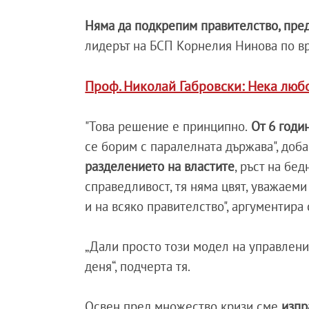
Няма да подкрепим правителство, пре
лидерът на БСП Корнелия Нинова по вр
Проф. Николай Габровски: Нека люб
"Това решение е принципно.
От 6 годи
се борим с паралелната държава", доба
разделението на властите
, ръст на бе
справедливост, тя няма цвят, уважаеми
и на всяко правителство", аргументира
„Дали просто този модел на управлени
деня“, подчерта тя.
Освен пред множество кризи сме
изпр