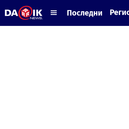
Реги
Последни