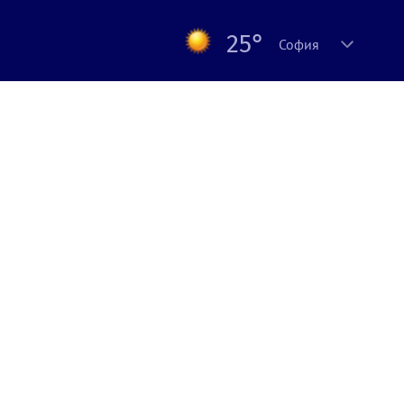
25°
София