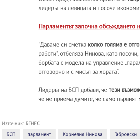
лидерът на левицата и посочи икономи
Парламентът започна обсъждането н
"Даваме си сметка
колко голяма е отго
работи", отбеляза Нинова, като посочи
борбата с модела на управление „парал
отговорно и с мисъл за хората“.
Лидерът на БСП добави, че
тези възмож
че не приема думите, че само първият
Източник:
БГНЕС
БСП
парламент
Корнелия Нинова
Габровски