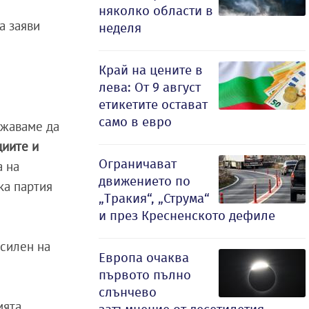
няколко области в
а заяви
неделя
Край на цените в
лева: От 9 август
етикетите остават
само в евро
лжаваме да
циите и
Ограничават
а на
движението по
ка партия
„Тракия“, „Струма“
и през Кресненското дефиле
 силен на
Европа очаква
първото пълно
слънчево
мята