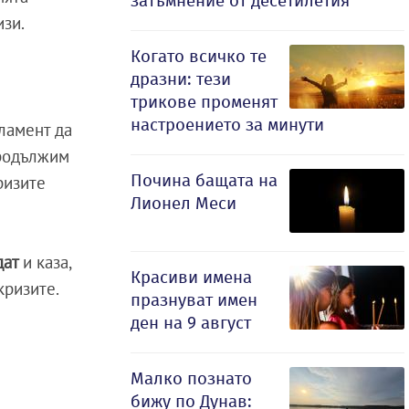
затъмнение от десетилетия
изи.
Когато всичко те
дразни: тези
трикове променят
настроението за минути
ламент да
продължим
Почина бащата на
ризите
Лионел Меси
дат
и каза,
Красиви имена
кризите.
празнуват имен
ден на 9 август
Малко познато
бижу по Дунав: