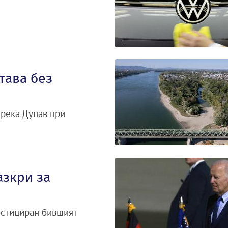
тава без
 река Дунав при
азкри за
ностициран бившият