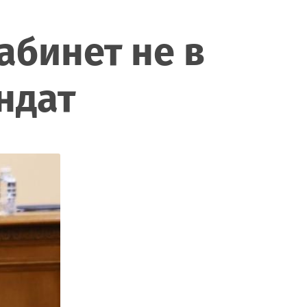
абинет не в
ндат