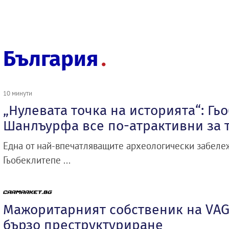
България
10 минути
„Нулевата точка на историята“: Гь
Шанлъурфа все по-атрактивни за 
Една от най-впечатляващите археологически забележ
Гьобеклитепе ...
Мажоритарният собственик на VAG
бързо преструктуриране