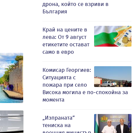
дрона, който се взриви в
България
Край на цените в
лева: От 9 август
етикетите остават
само в евро
Комисар Георгиев:
Ситуацията с
пожара при село
Висока могила е по-спокойна за
момента
„Изпраната“
тениска на
военния министър