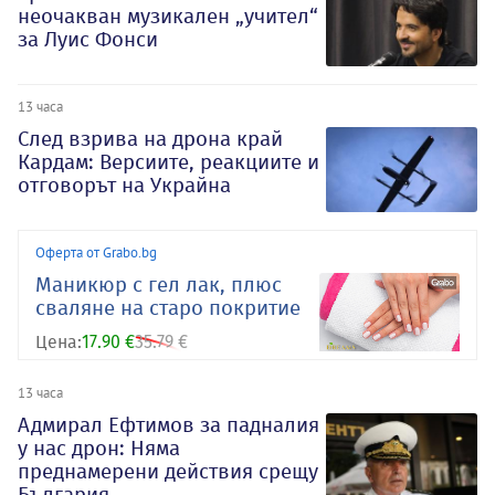
неочакван музикален „учител“
за Луис Фонси
13 часа
След взрива на дрона край
Кардам: Версиите, реакциите и
отговорът на Украйна
Оферта от Grabo.bg
Маникюр с гел лак, плюс
сваляне на старо покритие
Цена:
17.90 €
35.79 €
13 часа
Адмирал Ефтимов за падналия
у нас дрон: Няма
преднамерени действия срещу
България