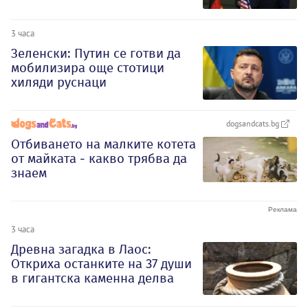
3 часа
Зеленски: Путин се готви да
мобилизира още стотици
хиляди руснаци
dogsandcats.bg
Отбиването на малките котета
от майката - какво трябва да
знаем
3 часа
Древна загадка в Лаос:
Откриха останките на 37 души
в гигантска каменна делва