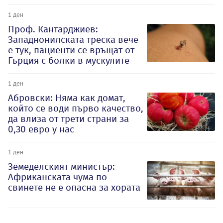
1 ден
Проф. Кантарджиев:
Западнонилската треска вече
е тук, пациенти се връщат от
Гърция с болки в мускулите
1 ден
Абровски: Няма как домат,
който се води първо качество,
да влиза от трети страни за
0,30 евро у нас
1 ден
Земеделският министър:
Африканската чума по
свинете не е опасна за хората