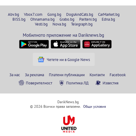
Abv.bg
Vbox7.com
Gong.bg
DogsAndCats.bg
CarMarket.bg
BISS.bg
Ohnamama.bg
Grabo.bg
Pariteni.bg
Edna.bg
Vesti.bg
Nova.bg
Telegraph.bg
Мобилното приложение на Dariknews.bg
Четете ни в Google News
За нас
За реклама
Платени публикации
Контакти
Facebook
Поверителност
Политика ЛД
Известия
DarikNews.bg
© 2026 Всички права запазени.
Общи условия