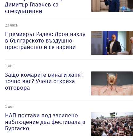
Димитър Главчев са
спекулативни
23 часа
Премиерът Радев: Дрон нахлу
в българското въздушно
пространство и се взриви
1 ден
Защо комарите винаги хапят
точно вас? Учени откриха
отговора
1 ден
НАП постави под засилено
наблюдение два фестивала в
Бургаско