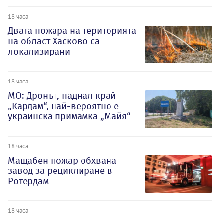
18 часа
Двата пожара на територията
на област Хасково са
локализирани
18 часа
МО: Дронът, паднал край
„Кардам“, най-вероятно е
украинска примамка „Майя“
18 часа
Мащабен пожар обхвана
завод за рециклиране в
Ротердам
18 часа