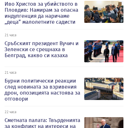
Иво Христов за убийството в
Пловдив: Намирам за опасна
индулгенция да наричаме
„деца” малолетните садисти
21 часа
Сръбският президент Вучич и
Зеленски се срещнаха в
Белград, какво си казаха
21 часа
Бурни политически реакции
след новината за взривения
дрон, опозицията настоява за
отговори
22 часа
Сметната палата: Твърденията
за конфликт на интереси на