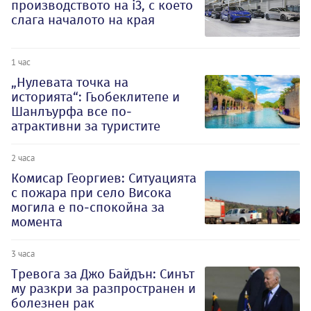
производството на i3, с което
слага началото на края
1 час
„Нулевата точка на
историята“: Гьобеклитепе и
Шанлъурфа все по-
атрактивни за туристите
2 часа
Комисар Георгиев: Ситуацията
с пожара при село Висока
могила е по-спокойна за
момента
3 часа
Тревога за Джо Байдън: Синът
му разкри за разпространен и
болезнен рак