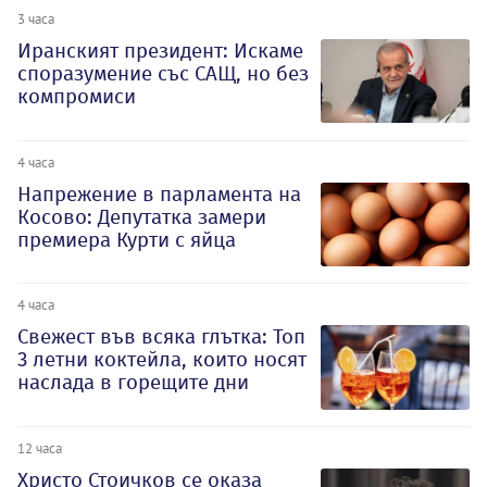
3 часа
Иранският президент: Искаме
споразумение със САЩ, но без
компромиси
4 часа
Напрежение в парламента на
Косово: Депутатка замери
премиера Курти с яйца
4 часа
Свежест във всяка глътка: Топ
3 летни коктейла, които носят
наслада в горещите дни
12 часа
Христо Стоичков се оказа