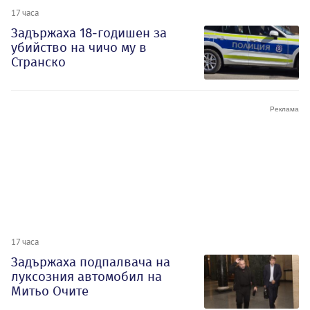
17 часа
Задържаха 18-годишен за
убийство на чичо му в
Странско
17 часа
Задържаха подпалвача на
луксозния автомобил на
Митьо Очите