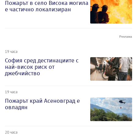
Пожарът в село Висока могила
е частично локализиран
19 часа
София сред дестинациите с
най-висок риск от
джебчийство
19 часа
Пожарът край Асеновград е
овладян
20 часа