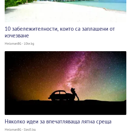
10 забележителности, които са заплашени от
изчезване
MelomanBG - 10te.bg
Няколко идеи за впечатляваща лятна среща
MelomanBG - Sled5.bg