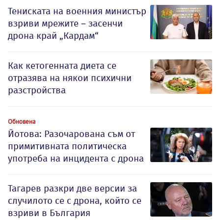
Тениската на военния министър
взриви мрежите – засенчи
дрона край „Кардам“
Как кетогенната диета се
отразява на някои психични
разстройства
Обновена
Йотова: Разочарована съм от
примитивната политическа
употреба на инцидента с дрона
Тагарев разкри две версии за
случилото се с дрона, който се
взриви в България