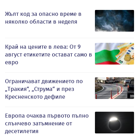
Жълт код за опасно време в
няколко области в неделя
Край на цените в лева: От 9
август етикетите остават само в
евро
Ограничават движението по
„Тракия“, „Струма“ и през
Кресненското дефиле
Европа очаква първото пълно
слънчево затъмнение от
десетилетия