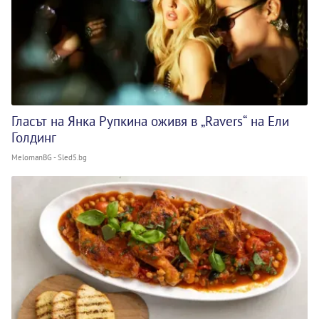
Гласът на Янка Рупкина оживя в „Ravers“ на Ели
Голдинг
MelomanBG - Sled5.bg