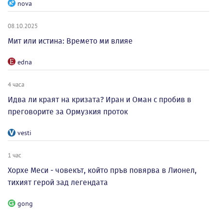
nova
08.10.2025
Мит или истина: Времето ми влияе
edna
4 часа
Идва ли краят на кризата? Иран и Оман с пробив в
преговорите за Ормузкия проток
vesti
1 час
Хорхе Меси - човекът, който пръв повярва в Лионел,
тихият герой зад легендата
gong