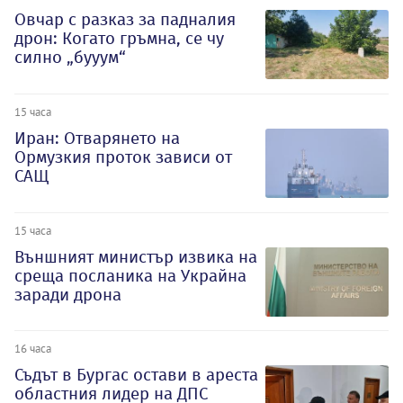
Овчар с разказ за падналия
дрон: Когато гръмна, се чу
силно „бууум“
15 часа
Иран: Отварянето на
Ормузкия проток зависи от
САЩ
15 часа
Външният министър извика на
среща посланика на Украйна
заради дрона
16 часа
Съдът в Бургас остави в ареста
областния лидер на ДПС