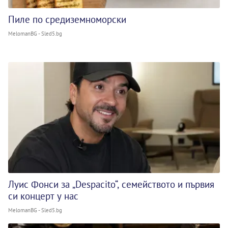
Пиле по средиземноморски
MelomanBG - Sled5.bg
Луис Фонси за „Despacito“, семейството и първия
си концерт у нас
MelomanBG - Sled5.bg