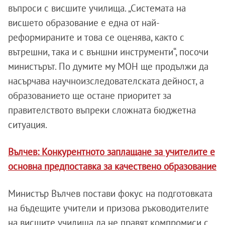
въпроси с висшите училища. „Системата на
висшето образование е една от най-
реформираните и това се оценява, както с
вътрешни, така и с външни инструменти“, посочи
министърът. По думите му МОН ще продължи да
насърчава научноизследователската дейност, а
образованието ще остане приоритет за
правителството въпреки сложната бюджетна
ситуация.
Вълчев: Конкурентното заплащане за учителите е
основна предпоставка за качествено образование
Министър Вълчев постави фокус на подготовката
на бъдещите учители и призова ръководителите
на висшите училища да не правят компромиси с