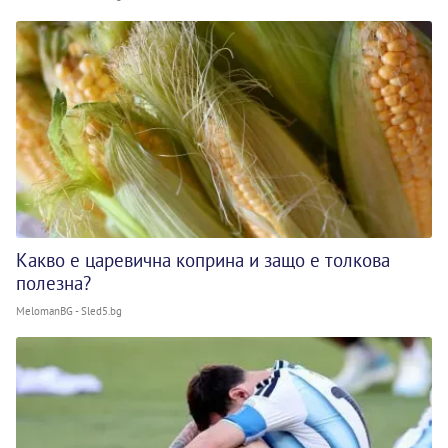
Какво е царевична коприна и защо е толкова
полезна?
MelomanBG - Sled5.bg