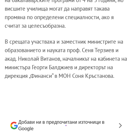
на бакалавърските програми от 4 на 3 години, но
висшите училища могат да направят такава
промяна по определени специалности, ако я
считат за целесъобразна.
В срещата участваха и заместник министрите на
образованието и науката проф. Сеня Терзиев и
акад. Николай Витанов, началникът на кабинета на
министъра Георги Балджиев и директорът на
дирекция „Финанси“ в МОН Соня Кръстанова.
Добави ни в предпочитани източници в
Google