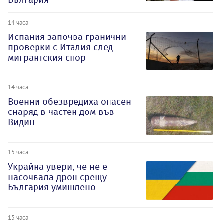
14 часа
Испания започва гранични
проверки с Италия след
мигрантския спор
14 часа
Военни обезвредиха опасен
снаряд в частен дом във
Видин
15 часа
Украйна увери, че не е
насочвала дрон срещу
България умишлено
15 часа