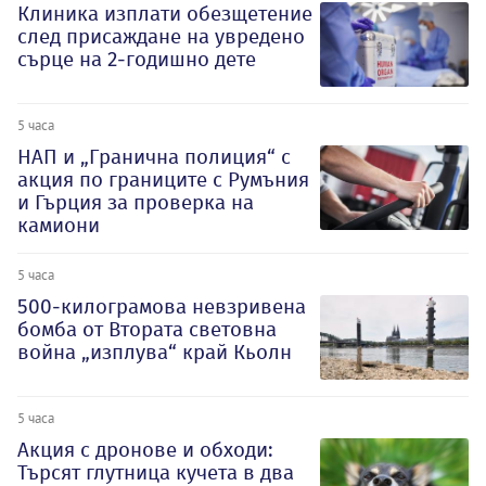
Клиника изплати обезщетение
след присаждане на увредено
сърце на 2-годишно дете
5 часа
НАП и „Гранична полиция“ с
акция по границите с Румъния
и Гърция за проверка на
камиони
5 часа
500-килограмова невзривена
бомба от Втората световна
война „изплува“ край Кьолн
5 часа
Акция с дронове и обходи:
Търсят глутница кучета в два