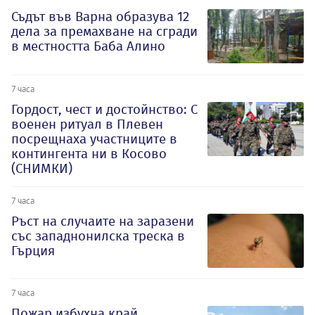
Съдът във Варна образува 12
дела за премахване на сгради
в местността Баба Алино
7 часа
Гордост, чест и достойнство: С
военен ритуал в Плевен
посрещнаха участниците в
контингента ни в Косово
(СНИМКИ)
7 часа
Ръст на случаите на заразени
със западнонилска треска в
Гърция
7 часа
Пожар избухна край