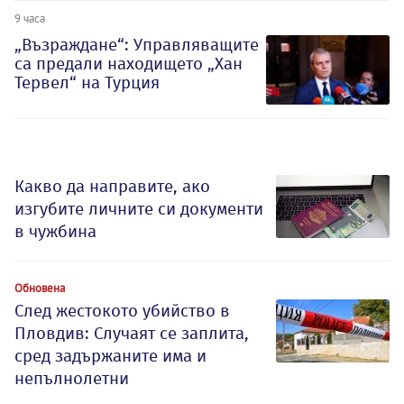
9 часа
„Възраждане“: Управляващите
са предали находището „Хан
Тервел“ на Турция
Какво да направите, ако
изгубите личните си документи
в чужбина
Обновена
След жестокото убийство в
Пловдив: Случаят се заплита,
сред задържаните има и
непълнолетни