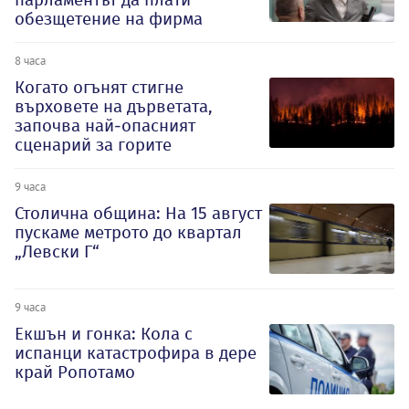
обезщетение на фирма
8 часа
Когато огънят стигне
върховете на дърветата,
започва най-опасният
сценарий за горите
9 часа
Столична община: На 15 август
пускаме метрото до квартал
„Левски Г“
9 часа
Екшън и гонка: Кола с
испанци катастрофира в дере
край Ропотамо