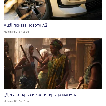
Audi показа новото A2
MelomanBG - Sled5.bg
„Деца от кръв и кости“ връща магията
MelomanBG - Sled5.bg