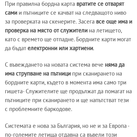
При правилна бордна карта
вратите се отварят
сами
и пътниците се качват на следващото ниво
за проверката на скенерите. Засега
все още има и
проверка на място от служители
на летището,
като с времето ще отпадне. Бордните карти могат
да бъдат
електронни или хартиени
.
С въвеждането на новата система вече
няма да
има струпване на пътници
при сканирането на
бордните карти, където в момента има само три
гишета- Служителите ще продължат да помагат на
пътниците при сканирането и ще напътстват тези
с проблемните баркодове.
Системата е нова за България, но не и за Европа -
по-големите летища отдавна са въвели този