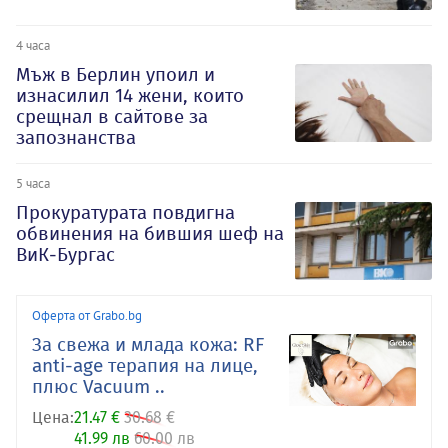
4 часа
Мъж в Берлин упоил и
изнасилил 14 жени, които
срещнал в сайтове за
запознанства
5 часа
Прокуратурата повдигна
обвинения на бившия шеф на
ВиК-Бургас
Оферта от Grabo.bg
За свежа и млада кожа: RF
anti-age терапия на лице,
плюс Vacuum ..
Цена:
21.47 €
30.68 €
41.99 лв
60.00 лв