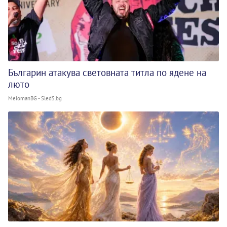
Българин атакува световната титла по ядене на
люто
MelomanBG - Sled5.bg