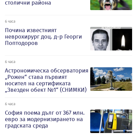
столични района
6 часа
Почина известният
неврохирург доц. д-р Георги
Поптодоров
6 часа
Астрономическа обсерватория
„Рожен“ става първият
носител на сертификата
„Звезден обект №1“ (СНИМКИ)
6 часа
София поема дълг от 367 млн.
евро за модернизирането на
градската среда