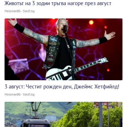
Животът на 3 зодии тръгва нагоре през август
MelomanBG - Sled5.bg
3 август: Честит рожден ден, Джеймс Хетфийлд!
MelomanBG - Sled5.bg