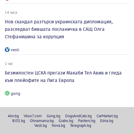
14 часа
Нов скандал разтърси украинската дипломация,
разследват бившата посланичка в САЩ Олга
Стефанишина за корупция
vesti
1 час
Безмилостен ЦСКА прегази Макаби Тел Авив и гледа
към плейофите на Лига Европа
gong
Abv.bg
Vbox7.com
Gong.bg
DogsAndCats.bg
CarMarket.bg
BISS.bg
Ohnamama.bg
Grabo.bg
Pariteni.bg
Edna.bg
Vesti.bg
Nova.bg
Telegraph.bg