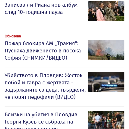
Записва ли Риана нов албум
след 10-годишна пауза
Обновена
Пожар блокира АМ „Тракия“:
Пуснаха движението в посока
София (СНИМКИ/ВИДЕО)
Убийството в Пловдив: Жесток
побой и гавра с жертвата -
задържаните са деца, твърдели,
че ловят педофили (ВИДЕО)
Близки на убития в Пловдив
Георги Кузев се събраха на
бдение пред дома му