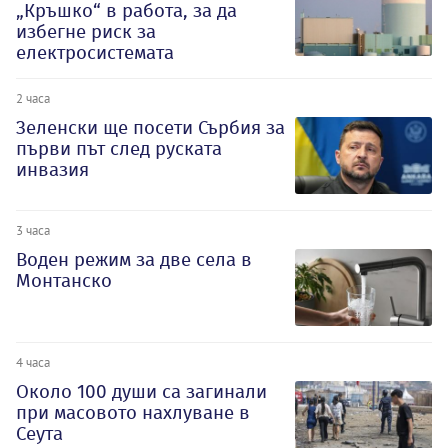
„Кръшко“ в работа, за да
избегне риск за
електросистемата
2 часа
Зеленски ще посети Сърбия за
първи път след руската
инвазия
3 часа
Воден режим за две села в
Монтанско
4 часа
Около 100 души са загинали
при масовото нахлуване в
Сеута