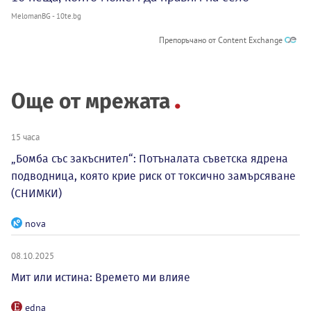
MelomanBG - 10te.bg
Препоръчано от Content Exchange
Още от мрежата
15 часа
„Бомба със закъснител“: Потъналата съветска ядрена
подводница, която крие риск от токсично замърсяване
(СНИМКИ)
nova
08.10.2025
Мит или истина: Времето ми влияе
edna