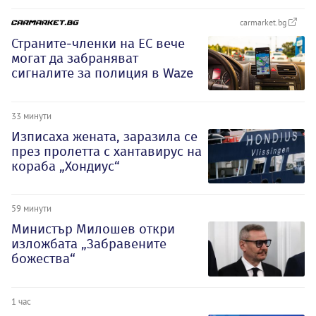
carmarket.bg
Страните-членки на ЕС вече
могат да забраняват
сигналите за полиция в Waze
33 минути
Изписаха жената, заразила се
през пролетта с хантавирус на
кораба „Хондиус“
59 минути
Министър Милошев откри
изложбата „Забравените
божества“
1 час