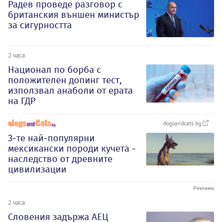
Радев проведе разговор с
британския външен министър
за сигурността
2 часа
Национал по борба с
положителен допинг тест,
използвал анаболи от ерата
на ГДР
dogsandcats.bg
3-те най-популярни
мексикански породи кучета -
наследство от древните
цивилизации
2 часа
Словения задържа АЕЦ