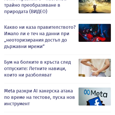
трайно преобразяване в
природата (ВИДЕО)
Какво ни каза правителството?
Имало ли е теч на данни при
„неоторизирания достъп до
държавни мрежи“
Бум на болките в кръста след
отпуските: Летните навици,
които ни разболяват
Meta разкри AI хакерска атака
по време на тестове, пуска нов
инструмент