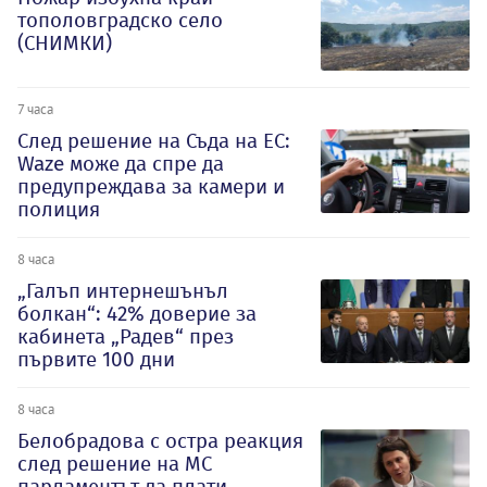
тополовградско село
(СНИМКИ)
7 часа
След решение на Съда на ЕС:
Waze може да спре да
предупреждава за камери и
полиция
8 часа
„Галъп интернешънъл
болкан“: 42% доверие за
кабинета „Радев“ през
първите 100 дни
8 часа
Белобрадова с остра реакция
след решение на МС
парламентът да плати