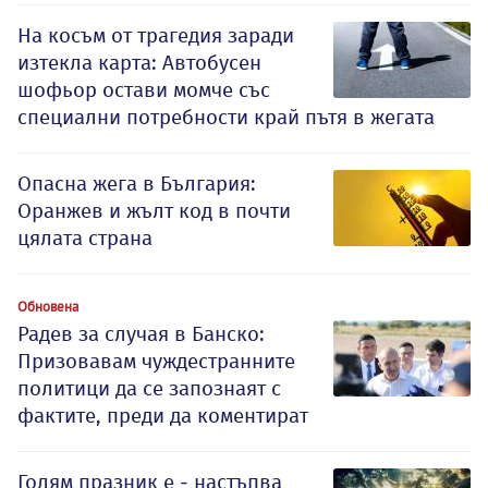
На косъм от трагедия заради
изтекла карта: Автобусен
шофьор остави момче със
специални потребности край пътя в жегата
Опасна жега в България:
Оранжев и жълт код в почти
цялата страна
Обновена
Радев за случая в Банско:
Призовавам чуждестранните
политици да се запознаят с
фактите, преди да коментират
Голям празник е - настъпва