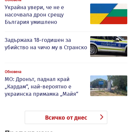
Украйна увери, че не е
насочвала дрон срещу
България умишлено
Задържаха 18-годишен за
убийство на чичо му в Странско
Обновена
МО: Дронът, паднал край
„Кардам“, най-вероятно е
украинска примамка „Майя“
Всичко от днес