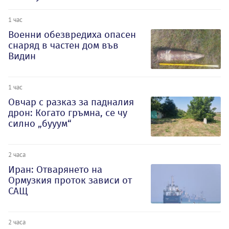
1 час
Военни обезвредиха опасен
снаряд в частен дом във
Видин
1 час
Овчар с разказ за падналия
дрон: Когато гръмна, се чу
силно „бууум“
2 часа
Иран: Отварянето на
Ормузкия проток зависи от
САЩ
2 часа