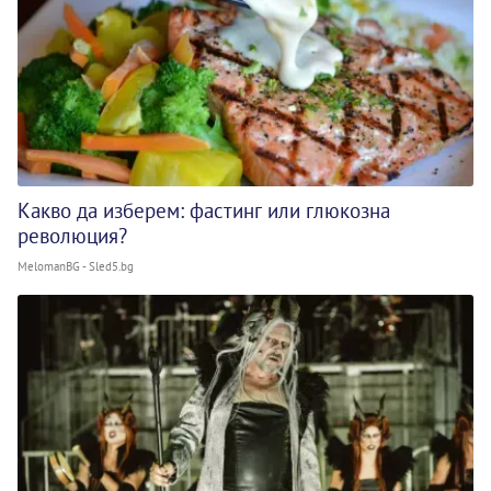
Какво да изберем: фастинг или глюкозна
революция?
MelomanBG - Sled5.bg