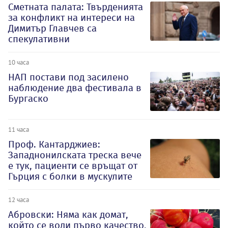
Сметната палата: Твърденията
за конфликт на интереси на
Димитър Главчев са
спекулативни
10 часа
НАП постави под засилено
наблюдение два фестивала в
Бургаско
11 часа
Проф. Кантарджиев:
Западнонилската треска вече
е тук, пациенти се връщат от
Гърция с болки в мускулите
12 часа
Абровски: Няма как домат,
който се води първо качество,