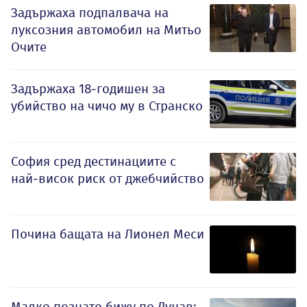
Задържаха подпалвача на
луксозния автомобил на Митьо
Очите
Задържаха 18-годишен за
убийство на чичо му в Странско
София сред дестинациите с
най-висок риск от джебчийство
Почина бащата на Лионел Меси
Малко познато бижу по Дунав: