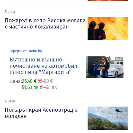
5 часа
Пожарът в село Висока могила
е частично локализиран
Оферта от Grabo.bg
Вътрешно и външно
почистване на автомобил,
плюс пица "Маргарита"
Цена:
26.40 €
33.00 €
51.63 лв
64.54 лв
6 часа
Пожарът край Асеновград е
овладян