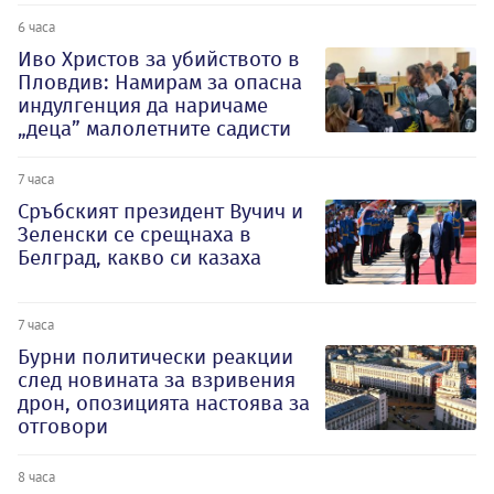
6 часа
Иво Христов за убийството в
Пловдив: Намирам за опасна
индулгенция да наричаме
„деца” малолетните садисти
7 часа
Сръбският президент Вучич и
Зеленски се срещнаха в
Белград, какво си казаха
7 часа
Бурни политически реакции
след новината за взривения
дрон, опозицията настоява за
отговори
8 часа