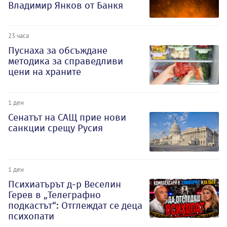
Владимир Янков от Банкя
23 часа
Пуснаха за обсъждане
методика за справедливи
цени на храните
1 ден
Сенатът на САЩ прие нови
санкции срещу Русия
1 ден
Психиатърът д-р Веселин
Герев в „Телеграфно
подкастът“: Отглеждат се деца
психопати