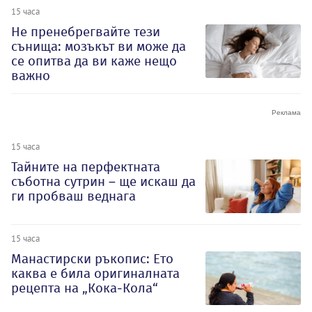
15 часа
Не пренебрегвайте тези
сънища: мозъкът ви може да
се опитва да ви каже нещо
важно
15 часа
Тайните на перфектната
съботна сутрин – ще искаш да
ги пробваш веднага
15 часа
Манастирски ръкопис: Ето
каква е била оригиналната
рецепта на „Кока-Кола“