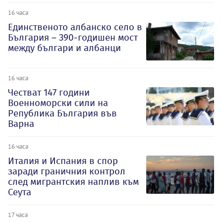
16 часа
Единственото албанско село в
България – 390-годишен мост
между българи и албанци
16 часа
Честват 147 години
Военноморски сили на
Република България във
Варна
16 часа
Италия и Испания в спор
заради граничния контрол
след мигрантския наплив към
Сеута
17 часа