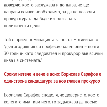
доверие
, което заслужава и допълва, че ще
направи всичко необходимо, за да не позволи
прокуратурата да бъде използвана за
политически цели.
Той е приел номинацията за поста, мотивиран от
"дългогодишния си професионален опит – почти
30 години като следовател и прокурор във всички
нива на системата."
Срокът изтече и вече е ясно: Борислав Сарафов е
единствена кандидатура за нов главен прокурор
Борислав Сарафов споделя, че доверието, което
колегите имат към него, го задължава да поеме