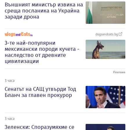
Външният министър извика на
среща посланика на Украйна
заради дрона
dogsandcats.bg
3-те най-популярни
мексикански породи кучета -
наследство от древните
цивилизации
3 часа
Сенатът на САЩ утвърди Тод
Бланч за главен прокурор
3 часа
Зеленски: Споразумяхме се