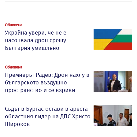
Обновена
Украйна увери, че не е
насочвала дрон срещу
България умишлено
Обновена
Премиерът Радев: Дрон нахлу в
българското въздушно
пространство и се взриви
Съдът в Бургас остави в ареста
областния лидер на ДПС Христо
Широков