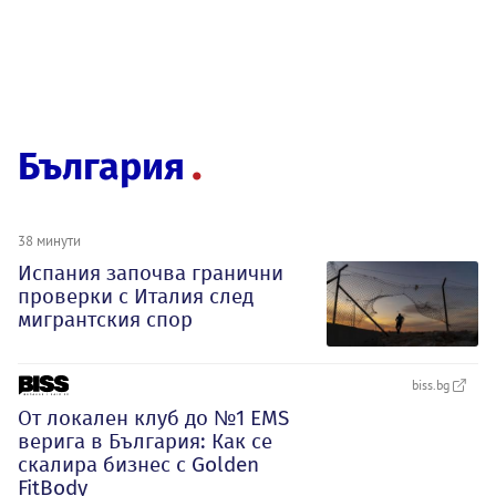
България
38 минути
Испания започва гранични
проверки с Италия след
мигрантския спор
biss.bg
От локален клуб до №1 EMS
верига в България: Как се
скалира бизнес с Golden
FitBody