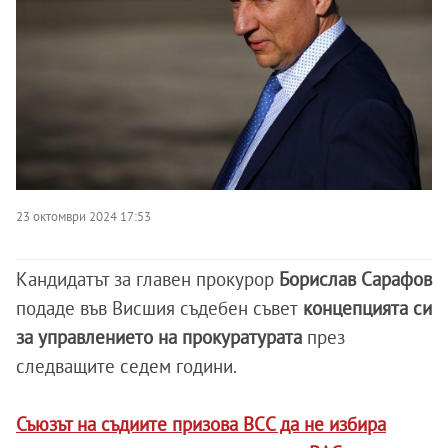
23 октомври 2024 17:53
Кандидатът за главен прокурор
Борислав Сарафов
подаде във Висшия съдебен съвет
концепцията си
за управлението на прокуратурата
през
следващите седем години.
Съюзът на съдиите призова ВСС да не избира