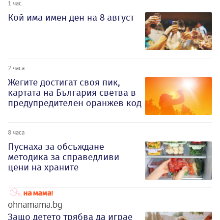
1 час
Кой има имен ден на 8 август
2 часа
Жегите достигат своя пик,
картата на България светва в
предупредителен оранжев код
8 часа
Пуснаха за обсъждане
методика за справедливи
цени на храните
ohnamama.bg
Защо детето трябва да играе