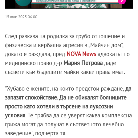
15 юли 2025 06:00
След разказа на родилка за грубо отношение и
физическа и вербална агресия в „Майчин дом”,
докато е раждала, пред
NOVA News
адвокатът по
медицинско право д-р
Мария
Петрова
даде
съсвети към бъдещите майки какви права имат.
"Хубаво е жените, на които предстои раждане,
да
запазят спокойствие. Да не обикалят болниците
просто като хотели в търсене на луксозни
условия
. Те трябва да се уверят каква комплексна
грижа могат да получат в съответното лечебно
заведение", подчерта тя.