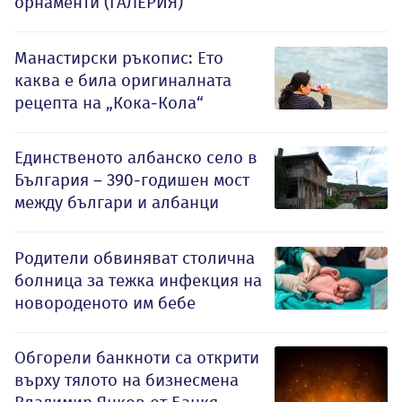
орнаменти (ГАЛЕРИЯ)
Манастирски ръкопис: Ето
каква е била оригиналната
рецепта на „Кока-Кола“
Единственото албанско село в
България – 390-годишен мост
между българи и албанци
Родители обвиняват столична
болница за тежка инфекция на
новороденото им бебе
Обгорели банкноти са открити
върху тялото на бизнесмена