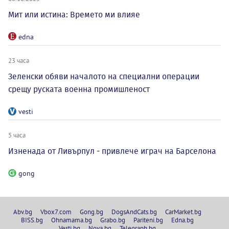
Мит или истина: Времето ми влияе
edna
23 часа
Зеленски обяви началото на специални операции
срещу руската военна промишленост
vesti
5 часа
Изненада от Ливърпул - привлече играч на Барселона
gong
Abv.bg
Vbox7.com
Gong.bg
DogsAndCats.bg
CarMarket.bg
BISS.bg
Ohnamama.bg
Grabo.bg
Pariteni.bg
Edna.bg
Vesti.bg
Nova.bg
Telegraph.bg