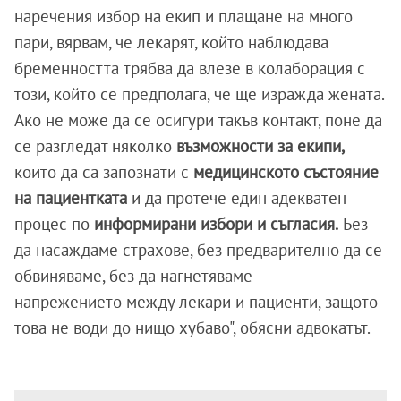
наречения избор на екип и плащане на много
пари, вярвам, че лекарят, който наблюдава
бременността трябва да влезе в колаборация с
този, който се предполага, че ще изражда жената.
Ако не може да се осигури такъв контакт, поне да
се разгледат няколко
възможности за екипи,
които да са запознати с
медицинското състояние
на пациентката
и да протече един адекватен
процес по
информирани избори и съгласия.
Без
да насаждаме страхове, без предварително да се
обвиняваме, без да нагнетяваме
напрежението между лекари и пациенти, защото
това не води до нищо хубаво", обясни адвокатът.