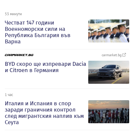
53 минути
Честват 147 години
Военноморски сили на
Република България във
Варна
carmarket.bg
BYD скоро ще изпревари Dacia
и Citroеn в Германия
1 час
Италия и Испания в спор
заради граничния контрол
след мигрантския наплив към
Сеута