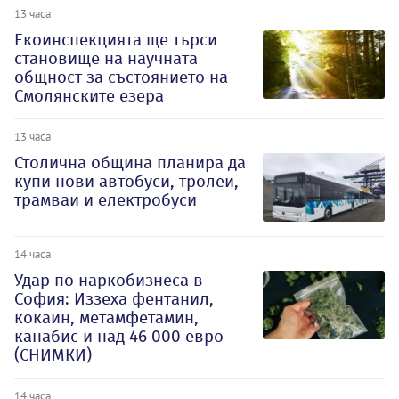
13 часа
Екоинспекцията ще търси
становище на научната
общност за състоянието на
Смолянските езера
13 часа
Столична община планира да
купи нови автобуси, тролеи,
трамваи и електробуси
14 часа
Удар по наркобизнеса в
София: Иззеха фентанил,
кокаин, метамфетамин,
канабис и над 46 000 евро
(СНИМКИ)
14 часа