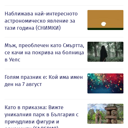
Наближава най-интересното
астрономическо явление за
тази година (СНИМКИ)
Мъж, преоблечен като Смъртта,
се качи на покрива на болница
в Уелс
Голям празник е: Кой има имен
ден на 7 август
Като в приказка: Вижте
уникалния парк в България с
причудливи фигури и