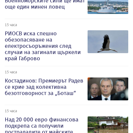
Военноморските сили ще имат
още един минен ловец
15 часа
РИОСВ иска спешно
обезопасяване на
електросъоръжения след
случаи на загинали щъркели
край Габрово
15 часа
Костадинов: Премиерът Радев
се крие зад колективна
безотговорност за „Боташ“
15 часа
Над 20 000 евро финансова
подкрепа са получили
пострадалите от майските