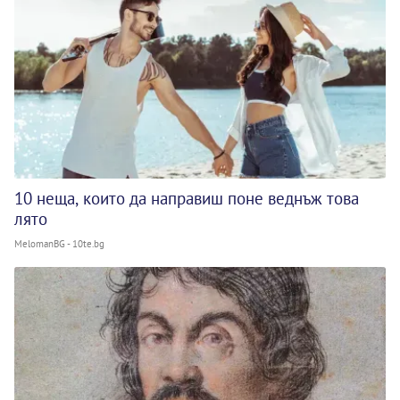
10 неща, които да направиш поне веднъж това
лято
MelomanBG - 10te.bg