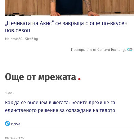
„Печивата на Акис“ се завръща с още по-вкусен
нов сезон
MelomanBG - Sled5.bg
Препоръчано от Content Exchange
Още от мрежата
1 ден
Как да се облечем в жегата: Белите дрехи не са
единственото решение за охлаждане на тялото
nova
08.10.2025