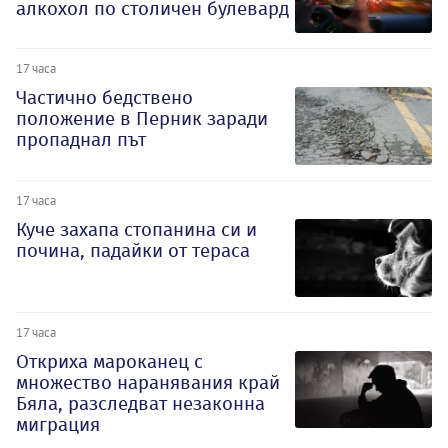
алкохол по столичен булевард
17 часа
Частично бедствено
положение в Перник заради
пропаднал път
17 часа
Куче захапа стопанина си и
почина, падайки от тераса
17 часа
Откриха мароканец с
множество наранявания край
Бяла, разследват незаконна
миграция