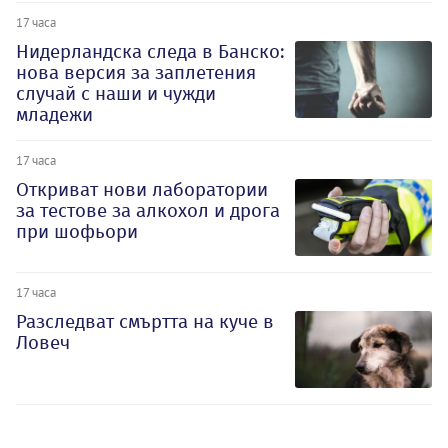
17 часа
Нидерландска следа в Банско:
нова версия за заплетения
случай с наши и чужди
младежи
17 часа
Откриват нови лаборатории
за тестове за алкохол и дрога
при шофьори
17 часа
Разследват смъртта на куче в
Ловеч