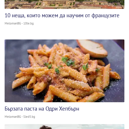
10 неща, които можем да научим от французите
MelomanBG - 10te.bg
Бързата паста на Одри Хепбърн
MelomanBG - Sled5.bg