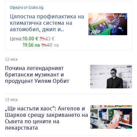
Оферта от Grabo.bg
Цялостна профилактика на
климатична система на
автомобил, джип и..
Цена:
10.00 €
33.23 €
19.56 лв
64.99 лв
12 часа
Почина легендарният
британски музикант и
продуцент Уилям Орбит
13 часа
„Ще настъпи хаос“: Ангелов и
Шарков срещу закриването на
Съвета по цените на
лекарствата