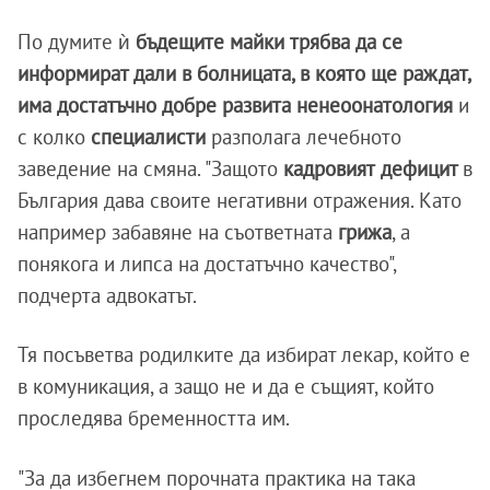
По думите ѝ
бъдещите майки трябва да се
информират дали в болницата, в която ще раждат,
има достатъчно добре развита ненеоонатология
и
с колко
специалисти
разполага лечебното
заведение на смяна. "Защото
кадровият
дефицит
в
България дава своите негативни отражения. Като
например забавяне на съответната
грижа
, а
понякога и липса на достатъчно качество",
подчерта адвокатът.
Тя посъветва родилките да избират лекар, който е
в комуникация, а защо не и да е същият, който
проследява бременността им.
"За да избегнем порочната практика на така