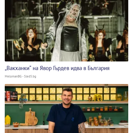
„Вакханки“ на Явор Гърдев идва в България
MelomanBG - Sled5.bg