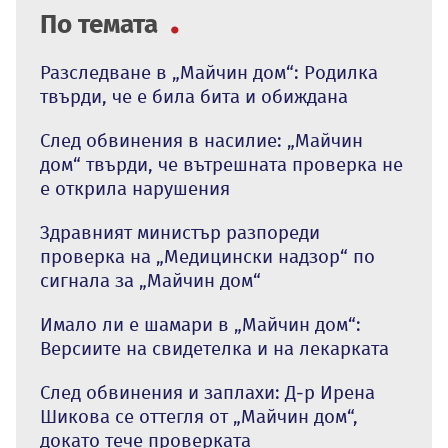
По темата
Разследване в „Майчин дом“: Родилка
твърди, че е била бита и обиждана
След обвинения в насилие: „Майчин
дом“ твърди, че вътрешната проверка не
е открила нарушения
Здравният министър разпореди
проверка на „Медицински надзор“ по
сигнала за „Майчин дом“
Имало ли е шамари в „Майчин дом“:
Версиите на свидетелка и на лекарката
След обвинения и заплахи: Д-р Ирена
Шикова се оттегля от „Майчин дом“,
докато тече проверката