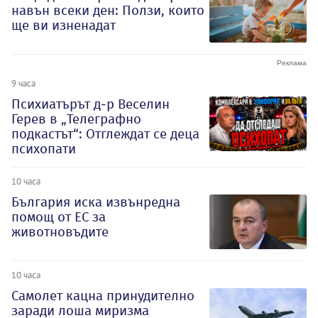
навън всеки ден: Ползи, които
ще ви изненадат
9 часа
Психиатърът д-р Веселин
Герев в „Телеграфно
подкастът“: Отглеждат се деца
психопати
10 часа
България иска извънредна
помощ от ЕС за
животновъдите
10 часа
Самолет кацна принудително
заради лоша миризма