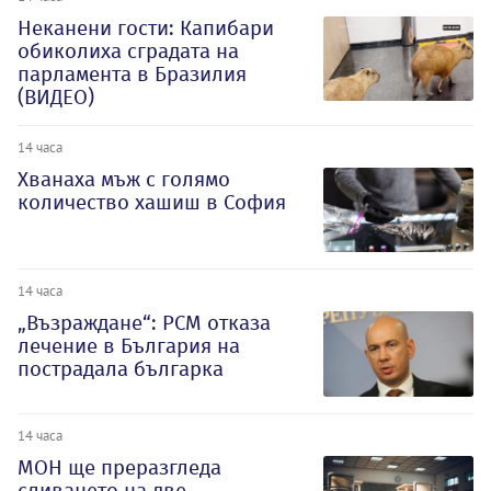
Неканени гости: Капибари
обиколиха сградата на
парламента в Бразилия
(ВИДЕО)
14 часа
Хванаха мъж с голямо
количество хашиш в София
14 часа
„Възраждане“: РСМ отказа
лечение в България на
пострадала българка
14 часа
МОН ще преразгледа
сливането на две