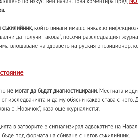
влошено по изкуствен начин. Това коментира пред
NO
ев.
и съкилийник
, който винаги имаше някакво инфекциоз
вални да получи такова”, посочи разследващият журна
има влошаване на здравето на руския опозиционер, к
ъстояние
ито
не могат да бъдат диагностицирани
. Местната мед
от изследванията и да му обясни какво става с него. 
вна с „Новичок”, каза още журналистът.
цията в затворите е сигнализирал адвокатите на Навал
е бъде под формата на сбиване с негов съкилийник.