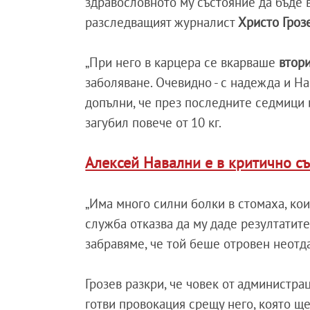
здравословното му състояние да бъде 
разследващият журналист
Христо Гроз
„При него в карцера се вкарваше
втор
заболяване. Очевидно - с надежда и На
допълни, че през последните седмици 
загубил повече от 10 кг.
Алексей Навални е в критично с
„Има много силни болки в стомаха, ко
служба отказва да му даде резултатите 
забравяме, че той беше отровен неотда
Грозев разкри, че човек от администра
готви провокация срещу него, която щ