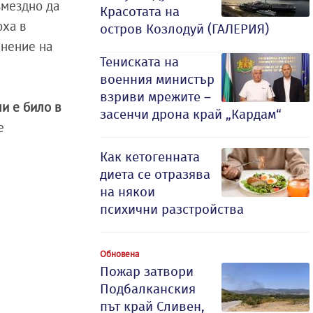
змездно да
Красотата на
оха в
остров Козлодуй (ГАЛЕРИЯ)
мнение на
Тениската на
военния министър
взриви мрежите –
и е било в
засенчи дрона край „Кардам“
е
Как кетогенната
диета се отразява
на някои
психични разстройства
Обновена
Пожар затвори
Подбалканския
път край Сливен,