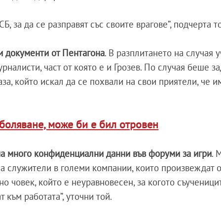
СБ, за да се разправят със своите врагове”, подчерта т
и документи от Пентагона
. В разплитането на случая у
урналисти, част от която е и Грозев. По случая беше з
аза, който искал да се похвали на свои приятели, че и
боляване, може би е бил отровен
на много конфиденциални данни във форуми за игри
. 
 са служители в големи компании, които произвеждат 
но човек, който е неуравновесен, за когото съученици
т към работата”, уточни той.