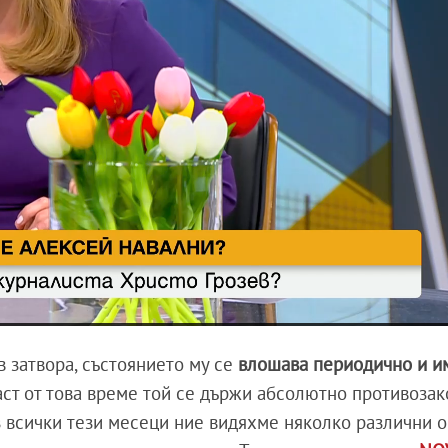
в затвора, състоянието му се
влошава периодично и и
част от това време той се държи абсолютно противозак
 всички тези месеци ние видяхме няколко различни 