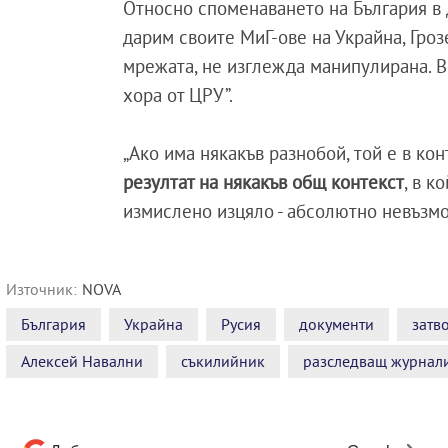
Относно споменаването на България в 
дарим своите МиГ-ове на Украйна, Грозе
мрежата, не изглежда манипулирана. В
хора от ЦРУ”.
„Ако има някакъв разнобой, той е в кон
резултат на някакъв общ контекст
, в к
измислено изцяло - абсолютно невъзмож
Източник:
NOVA
България
Украйна
Русия
документи
затв
Алексей Навални
съкилийник
разследващ журнал