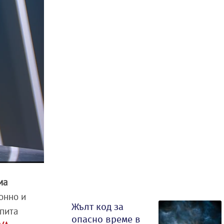
ма
онно и
Жълт код за
опита
опасно време в