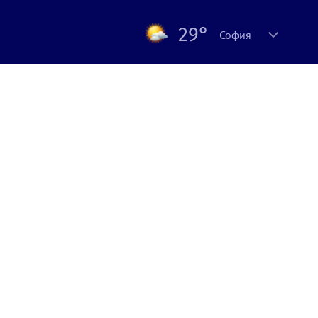
29°
София