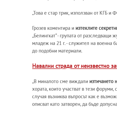
„Това е стар трик, използван от КГБ и Ф
Грозев коментира и
изтеклите секретн
„Белингкат” - групата от разследващи ж
младеж на 21 г. - служител на военна б
до подобни материали.
Навални страда от неизвестно за
„В миналото сме виждали
изтичането 
хората, които участват в тези форуми,
случая възниква въпросът как е възмож
описват като затворен, да бъде допусна