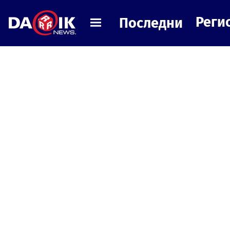
Реги
Последни