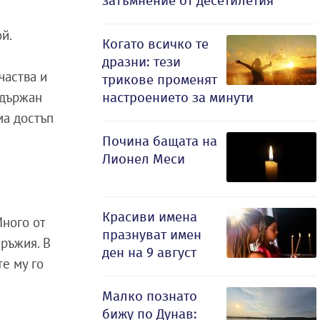
затъмнение от десетилетия
ой.
Когато всичко те
дразни: тези
частва и
трикове променят
адържан
настроението за минути
ма достъп
Почина бащата на
Лионел Меси
Красиви имена
Много от
празнуват имен
оръжия. В
ден на 9 август
те му го
Малко познато
бижу по Дунав: