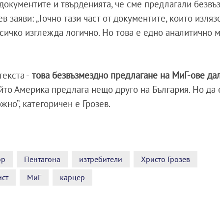
документите и твърденията, че сме предлагали безвъ
в заяви: „Точно тази част от документите, които изляз
сичко изглежда логично. Но това е едно аналитично 
текста -
това безвъзмездно предлагане на МиГ-ове дал
ойто Америка предлага нещо друго на България. Но да 
но”, категоричен е Грозев.
ор
Пентагона
изтребители
Христо Грозев
ист
МиГ
карцер