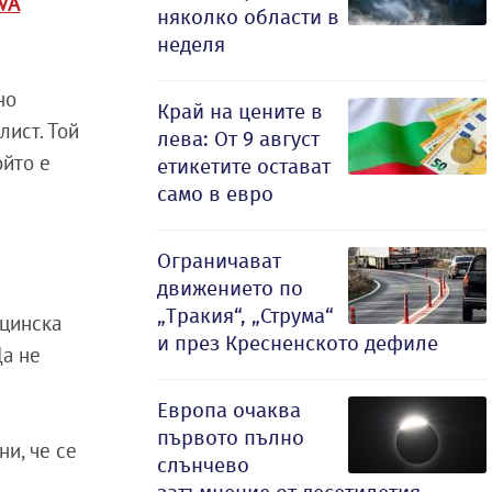
VA
няколко области в
неделя
но
Край на цените в
лист. Той
лева: От 9 август
ойто е
етикетите остават
само в евро
Ограничават
движението по
„Тракия“, „Струма“
ицинска
и през Кресненското дефиле
Да не
Европа очаква
първото пълно
ни, че се
слънчево