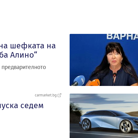
 на шефката на
аба Алино“
а предварителното
carmarket.bg
пуска седем