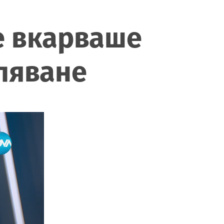
е вкарваше
ляване