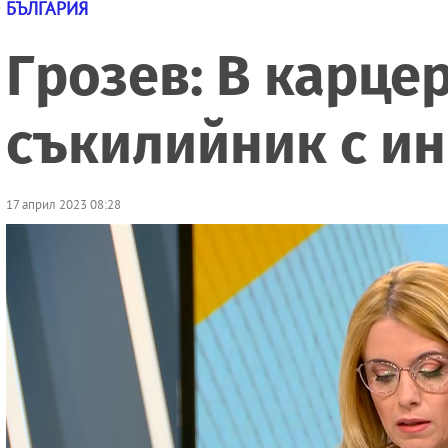
БЪЛГАРИЯ
Грозев: В карце
съкилийник с и
17 април 2023 08:28