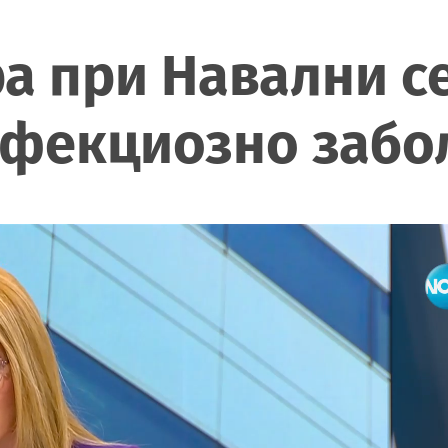
ра при Навални с
нфекциозно забо