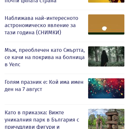
почти цялата страна
Наближава най-интересното
астрономическо явление за
тази година (СНИМКИ)
Мъж, преоблечен като Смъртта,
се качи на покрива на болница
в Уелс
Голям празник е: Кой има имен
ден на 7 август
Като в приказка: Вижте
уникалния парк в България с
причудливи фигури и