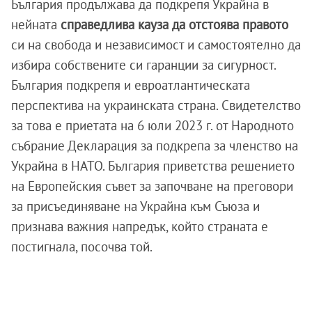
България продължава да подкрепя Украйна в
нейната
справедлива кауза да отстоява правото
си на свобода и независимост и самостоятелно да
избира собствените си гаранции за сигурност.
България подкрепя и евроатлантическата
перспектива на украинската страна. Свидетелство
за това е приетата на 6 юли 2023 г. от Народното
събрание Декларация за подкрепа за членство на
Украйна в НАТО. България приветства решението
на Европейския съвет за започване на преговори
за присъединяване на Украйна към Съюза и
признава важния напредък, който страната е
постигнала, посочва той.