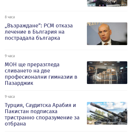
8 часа
„Възраждане“: РСМ отказа
лечение в България на
пострадала българка
9 часа
МОН ще преразгледа
сливането на две
професионални гимназии в
Пазарджик
9 часа
Турция, Саудитска Арабия и
Пакистан подписаха
тристранно споразумение за
отбрана