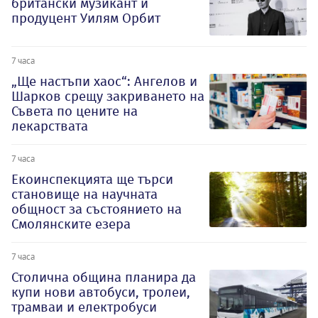
британски музикант и
продуцент Уилям Орбит
7 часа
„Ще настъпи хаос“: Ангелов и
Шарков срещу закриването на
Съвета по цените на
лекарствата
7 часа
Екоинспекцията ще търси
становище на научната
общност за състоянието на
Смолянските езера
7 часа
Столична община планира да
купи нови автобуси, тролеи,
трамваи и електробуси