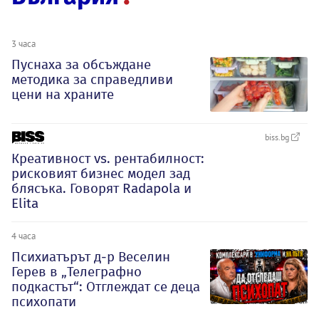
3 часа
Пуснаха за обсъждане
методика за справедливи
цени на храните
biss.bg
Креативност vs. рентабилност:
рисковият бизнес модел зад
блясъка. Говорят Radapola и
Elita
4 часа
Психиатърът д-р Веселин
Герев в „Телеграфно
подкастът“: Отглеждат се деца
психопати