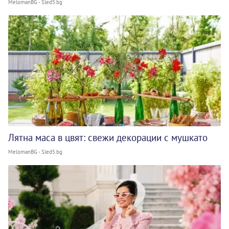
MelomanBG - Sled5.bg
Лятна маса в цвят: свежи декорации с мушкато
MelomanBG - Sled5.bg