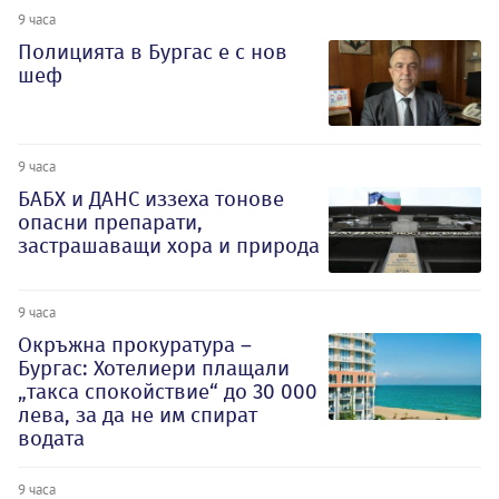
9 часа
Полицията в Бургас е с нов
шеф
9 часа
БАБХ и ДАНС иззеха тонове
опасни препарати,
застрашаващи хора и природа
9 часа
Окръжна прокуратура –
Бургас: Хотелиери плащали
„такса спокойствие“ до 30 000
лева, за да не им спират
водата
9 часа