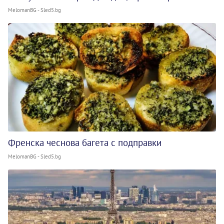
MelomanBG - Sled5.bg
Френска чеснова багета с подправки
MelomanBG - Sled5.bg