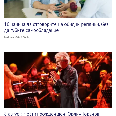
10 начина да отговорите на обидни реплики, без
да губите самообладание
MelomanBG - 10te.bg
8 август: Честит рожден ден, Орлин Горанов!