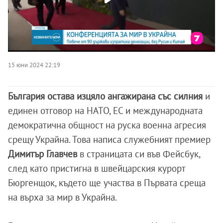
15 юни 2024 22:19
България остава изцяло ангажирана със силния
и
единен отговор на НАТО, ЕС и международната
демократична общност на руска военна агресия
срещу Украйна. Това написа служебният премиер
Димитър Главчев
в страницата си във Фейсбук,
след като пристигна в швейцарския курорт
Бюргенщок, където ще участва в Първата среща
на върха за мир в Украйна.