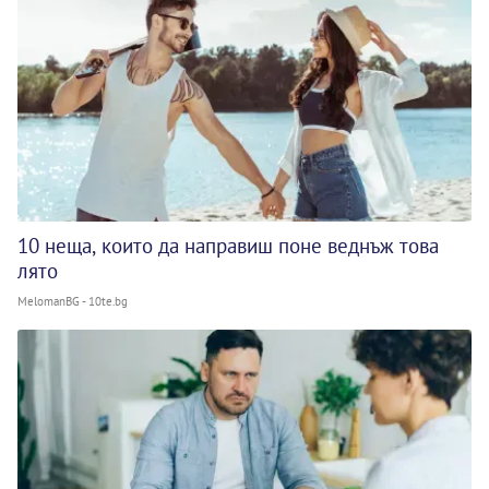
10 неща, които да направиш поне веднъж това
лято
MelomanBG - 10te.bg