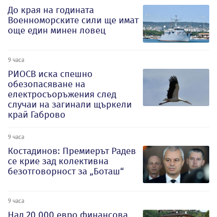
До края на годината
Военноморските сили ще имат
още един минен ловец
9 часа
РИОСВ иска спешно
обезопасяване на
електросъоръжения след
случаи на загинали щъркели
край Габрово
9 часа
Костадинов: Премиерът Радев
се крие зад колективна
безотговорност за „Боташ“
9 часа
Над 20 000 евро финансова