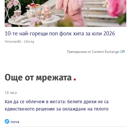
10-те най-горещи поп фолк хита за юли 2026
MelomanBG - 10te.bg
Препоръчано от Content Exchange
Още от мрежата
18 часа
Как да се облечем в жегата: Белите дрехи не са
единственото решение за охлаждане на тялото
nova