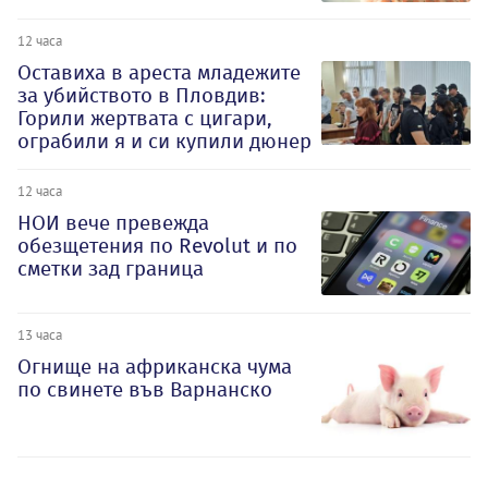
12 часа
Оставиха в ареста младежите
за убийството в Пловдив:
Горили жертвата с цигари,
ограбили я и си купили дюнер
12 часа
НОИ вече превежда
обезщетения по Revolut и по
сметки зад граница
13 часа
Огнище на африканска чума
по свинете във Варнанско