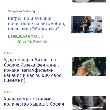
Оферта от Grabo.bg
Вътрешно и външно
почистване на автомобил,
плюс пица "Маргарита"
Цена:
26.40 €
33.00 €
51.63 лв
64.54 лв
8 часа
Удар по наркобизнеса в
София: Иззеха фентанил,
кокаин, метамфетамин,
канабис и над 46 000 евро
(СНИМКИ)
8 часа
Хванаха мъж с голямо
количество хашиш в София