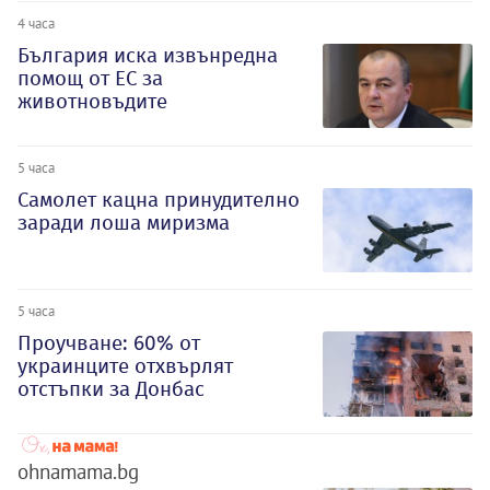
4 часа
България иска извънредна
помощ от ЕС за
животновъдите
5 часа
Самолет кацна принудително
заради лоша миризма
5 часа
Проучване: 60% от
украинците отхвърлят
отстъпки за Донбас
ohnamama.bg