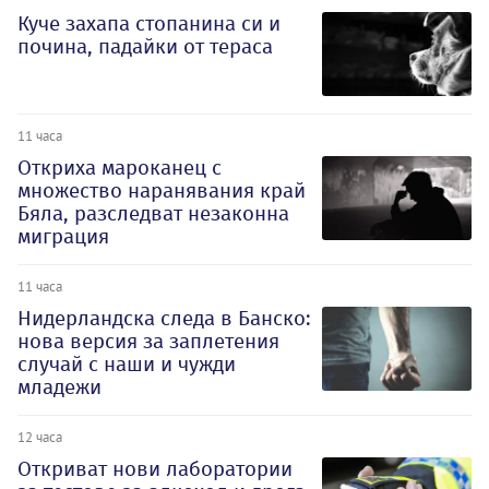
Куче захапа стопанина си и
почина, падайки от тераса
11 часа
Откриха мароканец с
множество наранявания край
Бяла, разследват незаконна
миграция
11 часа
Нидерландска следа в Банско:
нова версия за заплетения
случай с наши и чужди
младежи
12 часа
Откриват нови лаборатории