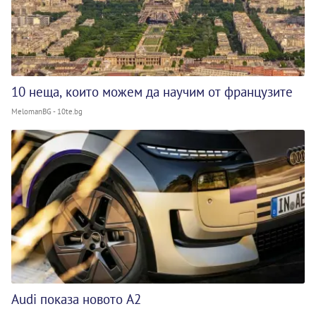
10 неща, които можем да научим от французите
MelomanBG - 10te.bg
Audi показа новото A2