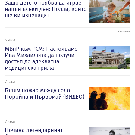
Защо детето трябва да играе
навън всеки ден: Ползи, които
ще ви изненадат
6 часа
МВнР към РСМ: Настояваме
Ива Михаилова да получи
достъп до адекватна
медицинска грижа
7 часа
Голям пожар между село
Поройна и Първомай (ВИДЕО)
7 часа
Почина легендарният