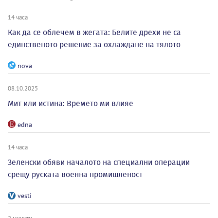
14 часа
Как да се облечем в жегата: Белите дрехи не са
единственото решение за охлаждане на тялото
nova
08.10.2025
Мит или истина: Времето ми влияе
edna
14 часа
Зеленски обяви началото на специални операции
срещу руската военна промишленост
vesti
2 минути