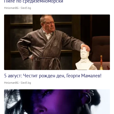
Пиле по средиземноморски
MelomanBG - Sled5.bg
5 август: Честит рожден ден, Георги Мамалев!
MelomanBG - Sled5.bg