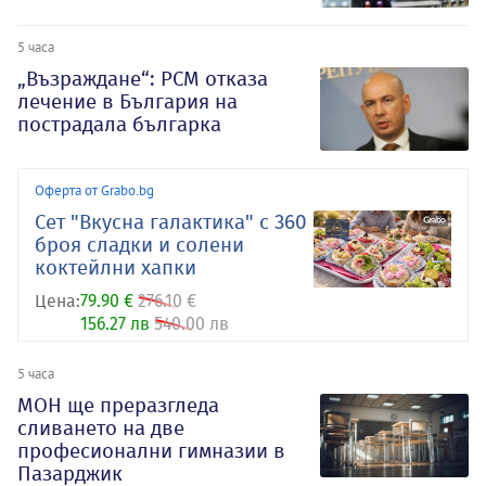
5 часа
„Възраждане“: РСМ отказа
лечение в България на
пострадала българка
Оферта от Grabo.bg
Сет "Вкусна галактика" с 360
броя сладки и солени
коктейлни хапки
Цена:
79.90 €
276.10 €
156.27 лв
540.00 лв
5 часа
МОН ще преразгледа
сливането на две
професионални гимназии в
Пазарджик