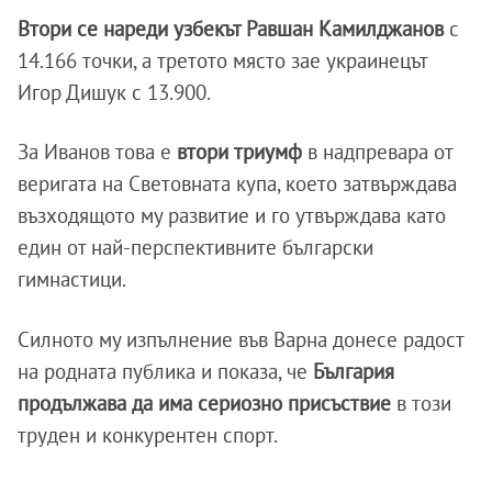
Втори се нареди узбекът Равшан Камилджанов
с
14.166 точки, а третото място зае украинецът
Игор Дишук с 13.900.
За Иванов това е
втори триумф
в надпревара от
веригата на Световната купа, което затвърждава
възходящото му развитие и го утвърждава като
един от най-перспективните български
гимнастици.
Силното му изпълнение във Варна донесе радост
на родната публика и показа, че
България
продължава да има сериозно присъствие
в този
труден и конкурентен спорт.