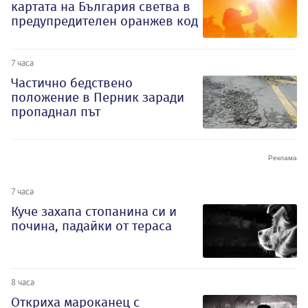
картата на България светва в
предупредителен оранжев код
7 часа
Частично бедствено
положение в Перник заради
пропаднал път
7 часа
Куче захапа стопанина си и
почина, падайки от тераса
8 часа
Откриха мароканец с