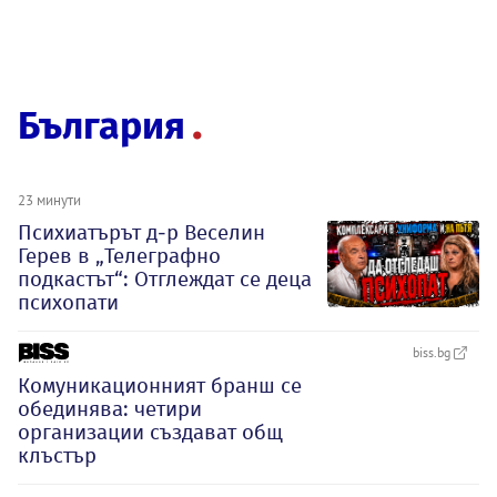
България
23 минути
Психиатърът д-р Веселин
Герев в „Телеграфно
подкастът“: Отглеждат се деца
психопати
biss.bg
Комуникационният бранш се
обединява: четири
организации създават общ
клъстър