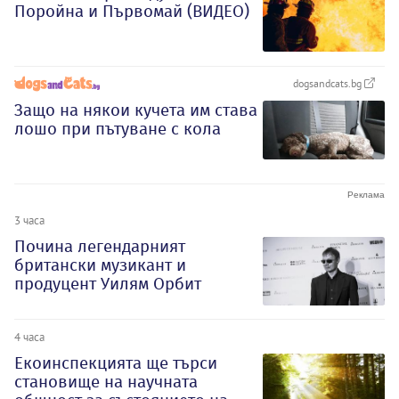
Поройна и Първомай (ВИДЕО)
dogsandcats.bg
Защо на някои кучета им става
лошо при пътуване с кола
3 часа
Почина легендарният
британски музикант и
продуцент Уилям Орбит
4 часа
Екоинспекцията ще търси
становище на научната