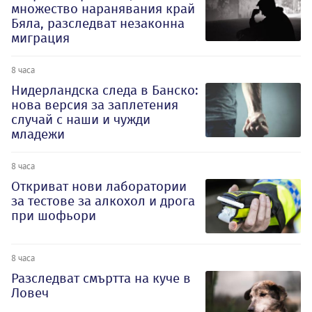
множество наранявания край
Бяла, разследват незаконна
миграция
8 часа
Нидерландска следа в Банско:
нова версия за заплетения
случай с наши и чужди
младежи
8 часа
Откриват нови лаборатории
за тестове за алкохол и дрога
при шофьори
8 часа
Разследват смъртта на куче в
Ловеч