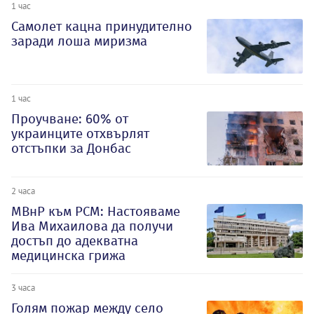
1 час
Самолет кацна принудително
заради лоша миризма
1 час
Проучване: 60% от
украинците отхвърлят
отстъпки за Донбас
2 часа
МВнР към РСМ: Настояваме
Ива Михаилова да получи
достъп до адекватна
медицинска грижа
3 часа
Голям пожар между село