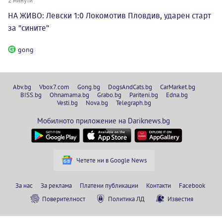
НА ЖИВО: Левски 1:0 Локомотив Пловдив, ударен старт
за "сините"
gong
Abv.bg
Vbox7.com
Gong.bg
DogsAndCats.bg
CarMarket.bg
BISS.bg
Ohnamama.bg
Grabo.bg
Pariteni.bg
Edna.bg
Vesti.bg
Nova.bg
Telegraph.bg
Мобилното приложение на Dariknews.bg
Четете ни в Google News
За нас
За реклама
Платени публикации
Контакти
Facebook
Поверителност
Политика ЛД
Известия