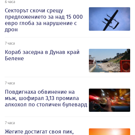
6 часа
Секторът скочи срещу
предложението за над 15 000
евро глоба за нарушение с
дрон
7 часа
Кораб заседна в Дунав край
Белене
7 часа
Повдигнаха обвинение на
мъж, шофирал 3,13 промила
алкохол по столичен булевард
7 часа
Жегите достигат своя пик,