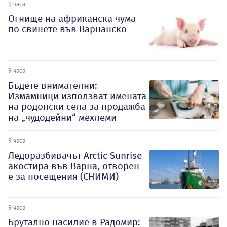
9 часа
Огнище на африканска чума
по свинете във Варнанско
9 часа
Бъдете внимателни:
Измамници използват имената
на родопски села за продажба
на „чудодейни“ мехлеми
9 часа
Ледоразбивачът Arctic Sunrise
акостира във Варна, отворен
е за посещения (СНИМИ)
9 часа
Брутално насилие в Радомир: