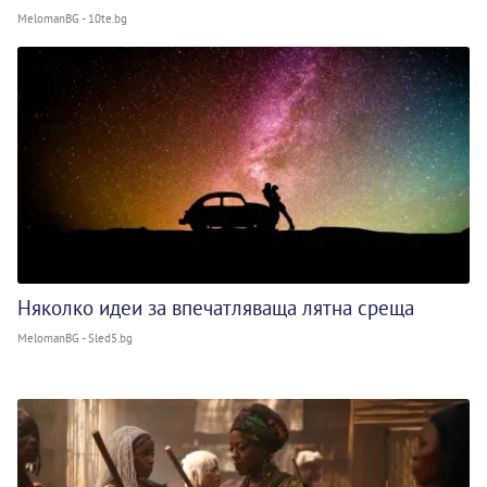
MelomanBG - 10te.bg
Няколко идеи за впечатляваща лятна среща
MelomanBG - Sled5.bg