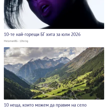
10-те най-горещи БГ хита за юли 2026
MelomanBG - 10te.bg
10 неща, които можем да правим на село