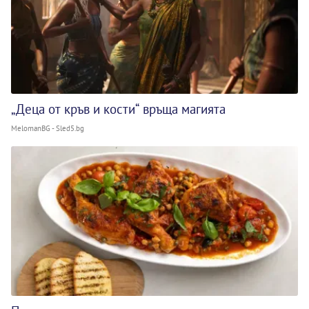
„Деца от кръв и кости“ връща магията
MelomanBG - Sled5.bg