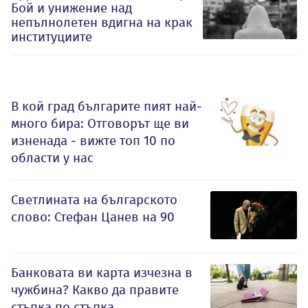
Бой и унижение над
непълнолетен вдигна на крак
институциите
В кой град българите пият най-
много бира: Отговорът ще ви
изненада - вижте топ 10 по
области у нас
Светлината на българското
слово: Стефан Цанев на 90
Банковата ви карта изчезна в
чужбина? Какво да правите
стъпка по стъпка