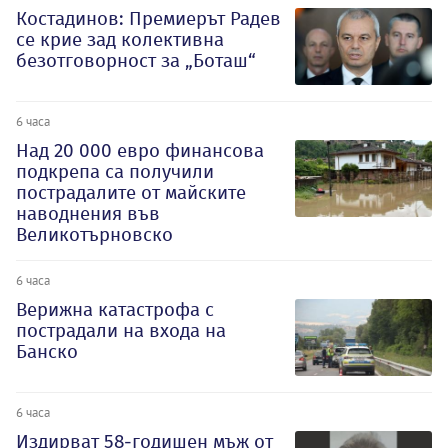
Костадинов: Премиерът Радев
се крие зад колективна
безотговорност за „Боташ“
6 часа
Над 20 000 евро финансова
подкрепа са получили
пострадалите от майските
наводнения във
Великотърновско
6 часа
Верижна катастрофа с
пострадали на входа на
Банско
6 часа
Издирват 58-годишен мъж от