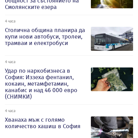
общност за състоянието на
Смолянските езера
4 часа
Столична община планира да
купи нови автобуси, тролеи,
трамваи и електробуси
4 часа
Удар по наркобизнеса в
София: Иззеха фентанил,
кокаин, метамфетамин,
канабис и над 46 000 евро
(СНИМКИ)
4 часа
Хванаха мъж с голямо
количество хашиш в София