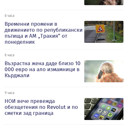
8 часа
Временни промени в
движението по републикански
пътища и АМ „Тракия“ от
понеделник
8 часа
Възрастна жена даде близо 10
000 евро на ало измамници в
Кърджали
9 часа
НОИ вече превежда
обезщетения по Revolut и по
сметки зад граница