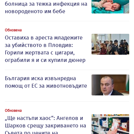
болница за тежка инфекция на
новороденото им бебе
Обновена
Оставиха в ареста младежите
за убийството в Пловдив:
Горили жертвата с цигари,
ограбили я и си купили дюнер
България иска извънредна
помощ от ЕС за животновъдите
Обновена
„Ще настъпи хаос“: Ангелов и
Шарков срещу закриването на
Съвета по цените на