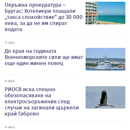
Окръжна прокуратура –
Бургас: Хотелиери плащали
„такса спокойствие“ до 30 000
лева, за да не им спират
водата
5 часа
До края на годината
Военноморските сили ще имат
още един минен ловец
6 часа
РИОСВ иска спешно
обезопасяване на
електросъоръжения след
случаи на загинали щъркели
край Габрово
6 часа