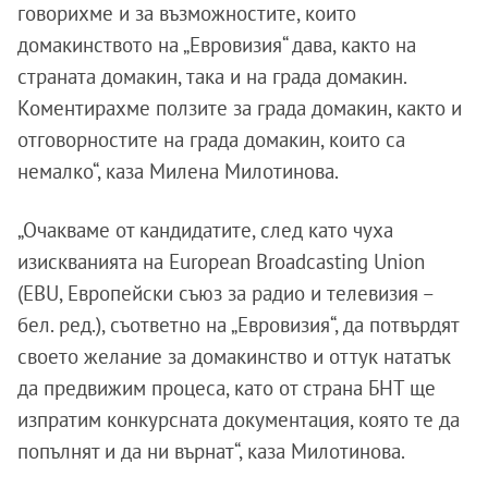
говорихме и за възможностите, които
домакинството на „Евровизия“ дава, както на
страната домакин, така и на града домакин.
Коментирахме ползите за града домакин, както и
отговорностите на града домакин, които са
немалко“, каза Милена Милотинова.
„Очакваме от кандидатите, след като чуха
изискванията на European Broadcasting Union
(EBU, Европейски съюз за радио и телевизия –
бел. ред.), съответно на „Евровизия“, да потвърдят
своето желание за домакинство и оттук нататък
да предвижим процеса, като от страна БНТ ще
изпратим конкурсната документация, която те да
попълнят и да ни върнат“, каза Милотинова.