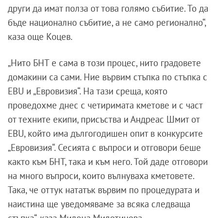
други да имат полза от това голямо събитие. То да
бъде национално събитие, а не само регионално“,
каза още Коцев.
„Нито БНТ е сама в този процес, нито градовете
домакини са сами. Ние вървим стъпка по стъпка с
EBU и „Евровизия“. На тази среща, която
проведохме днес с четиримата кметове и с част
от техните екипи, присъства и Андреас Шмит от
EBU, който има дългогодишен опит в конкурсите
„Евровизия“. Сесията с въпроси и отговори беше
както към БНТ, така и към него. Той даде отговори
на много въпроси, които вълнуваха кметовете.
Така, че оттук нататък вървим по процедурата и
наистина ще уведомяваме за всяка следваща
стъпка“, каза Милена Милотинова.