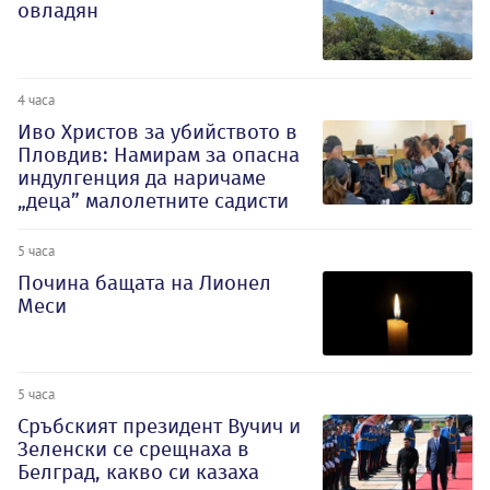
овладян
4 часа
Иво Христов за убийството в
Пловдив: Намирам за опасна
индулгенция да наричаме
„деца” малолетните садисти
5 часа
Почина бащата на Лионел
Меси
5 часа
Сръбският президент Вучич и
Зеленски се срещнаха в
Белград, какво си казаха