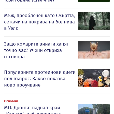
Мъж, преоблечен като Смъртта,
се качи на покрива на болница
в Уелс
Защо комарите винаги хапят
точно вас? Учени откриха
отговора
Популярните протеинови диети
под въпрос: Какво показва
ново проучване
Обновена
МО: Дронът, паднал край
„Кардам“, най-вероятно е