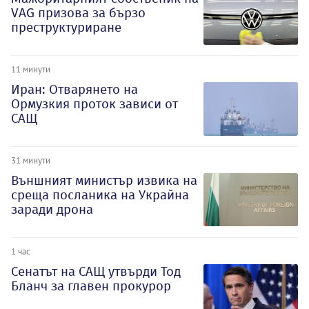
VAG призова за бързо
преструктуриране
11 минути
Иран: Отварянето на
Ормузкия проток зависи от
САЩ
31 минути
Външният министър извика на
среща посланика на Украйна
заради дрона
1 час
Сенатът на САЩ утвърди Тод
Бланч за главен прокурор