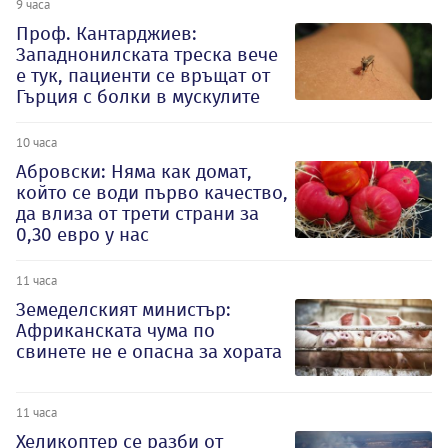
9 часа
Проф. Кантарджиев:
Западнонилската треска вече
е тук, пациенти се връщат от
Гърция с болки в мускулите
10 часа
Абровски: Няма как домат,
който се води първо качество,
да влиза от трети страни за
0,30 евро у нас
11 часа
Земеделският министър:
Африканската чума по
свинете не е опасна за хората
11 часа
Хеликоптер се разби от