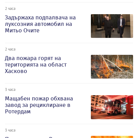
2 часа
Задържаха подпалвача на
луксозния автомобил на
Митьо Очите
2 часа
Два пожара горят на
територията на област
Хасково
3 часа
Мащабен пожар обхвана
завод за рециклиране в
Ротердам
3 часа