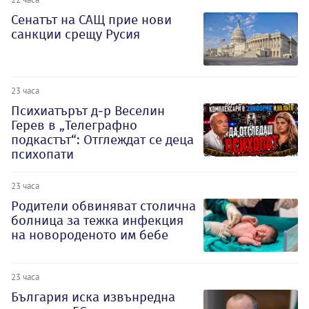
Сенатът на САЩ прие нови
санкции срещу Русия
23 часа
Психиатърът д-р Веселин
Герев в „Телеграфно
подкастът“: Отглеждат се деца
психопати
23 часа
Родители обвиняват столична
болница за тежка инфекция
на новороденото им бебе
23 часа
България иска извънредна