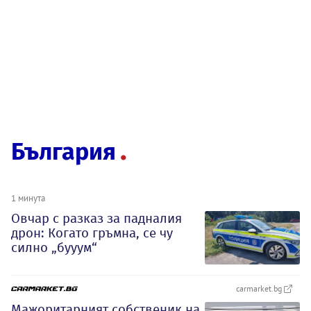
България
1 минута
Овчар с разказ за падналия
дрон: Когато гръмна, се чу
силно „бууум“
carmarket.bg
Мажоритарният собственик на