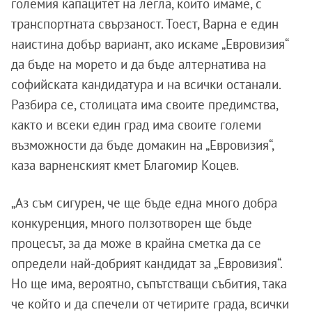
големия капацитет на легла, които имаме, с
транспортната свързаност. Тоест, Варна е един
наистина добър вариант, ако искаме „Евровизия“
да бъде на морето и да бъде алтернатива на
софийската кандидатура и на всички останали.
Разбира се, столицата има своите предимства,
както и всеки един град има своите големи
възможности да бъде домакин на „Евровизия“,
каза варненският кмет Благомир Коцев.
„Аз съм сигурен, че ще бъде една много добра
конкуренция, много ползотворен ще бъде
процесът, за да може в крайна сметка да се
определи най-добрият кандидат за „Евровизия“.
Но ще има, вероятно, съпътстващи събития, така
че който и да спечели от четирите града, всички