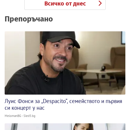
Всичко от днес
Препоръчано
Луис Фонси за „Despacito“, семейството и първия
си концерт у нас
MelomanBG - Sled5.bg