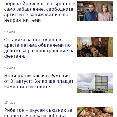
Боряна Йовчева: Театърът не е
само забавление, свободните
артисти се занимават и с по-
неприятни теми
12 часа
Оставиха за постоянно в
ареста петима обвиняеми по
делото за разпространение на
фентанил
13 часа
Нови пътни такси в Румъния
от 31 август: Колко ще плащат
камионите и колите
13 часа
Риба тон - вкусен съюзник за
сърцето, мозъка и добрата