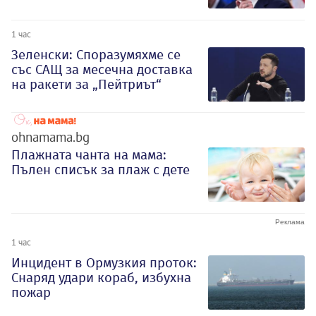
1 час
Зеленски: Споразумяхме се
със САЩ за месечна доставка
на ракети за „Пейтриът“
ohnamama.bg
Плажната чанта на мама:
Пълен списък за плаж с дете
1 час
Инцидент в Ормузкия проток:
Снаряд удари кораб, избухна
пожар