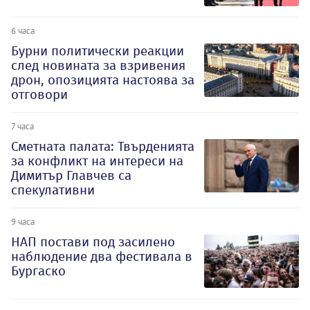
6 часа
Бурни политически реакции
след новината за взривения
дрон, опозицията настоява за
отговори
7 часа
Сметната палата: Твърденията
за конфликт на интереси на
Димитър Главчев са
спекулативни
9 часа
НАП постави под засилено
наблюдение два фестивала в
Бургаско