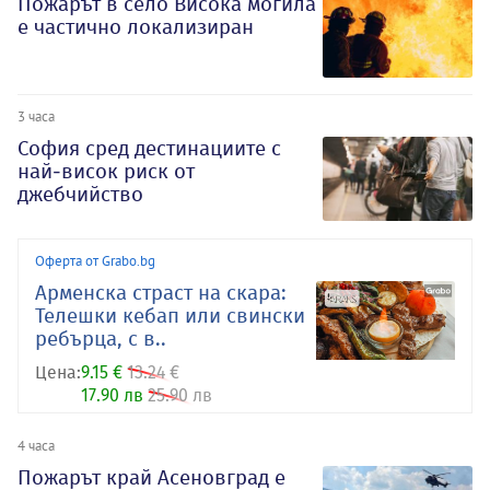
Пожарът в село Висока могила
е частично локализиран
3 часа
София сред дестинациите с
най-висок риск от
джебчийство
Оферта от Grabo.bg
Арменска страст на скара:
Телешки кебап или свински
ребърца, с в..
Цена:
9.15 €
13.24 €
17.90 лв
25.90 лв
4 часа
Пожарът край Асеновград е