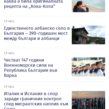
каква е била оригиналната
рецепта на „Кока-Кола“
14 часа
Единственото албанско село в
България – 390-годишен мост
между българи и албанци
14 часа
Честват 147 години
Военноморски сили на
Република България във
Варна
14 часа
Италия и Испания в спор
заради граничния контрол
след мигрантския наплив към
Сеута