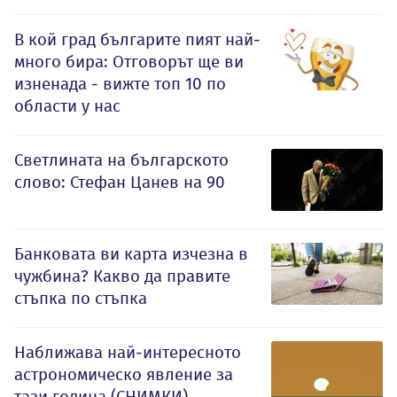
В кой град българите пият най-
много бира: Отговорът ще ви
изненада - вижте топ 10 по
области у нас
Светлината на българското
слово: Стефан Цанев на 90
Банковата ви карта изчезна в
чужбина? Какво да правите
стъпка по стъпка
Наближава най-интересното
астрономическо явление за
тази година (СНИМКИ)