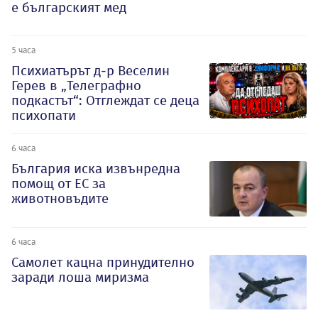
е българският мед
5 часа
Психиатърът д-р Веселин
Герев в „Телеграфно
подкастът“: Отглеждат се деца
психопати
6 часа
България иска извънредна
помощ от ЕС за
животновъдите
6 часа
Самолет кацна принудително
заради лоша миризма