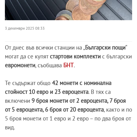
3 декември 2025 08:33
От днес във всички станции на „
Български пощи
“
могат да се купят
стартови комплекти
с български
евромонети
, съобщава
БНТ
.
Те съдържат общо
42 монети с номинална
стойност 10 евро и 23 евроцента
. В тях са
включени
9 броя монети от 2 евроцента, 7 броя
от 5 евроцента, 6 броя от 20 евроцента
, както и по
5 броя монети от 1 евро и 2 евро – по два броя от
вид.