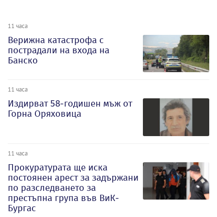
11 часа
Верижна катастрофа с
пострадали на входа на
Банско
11 часа
Издирват 58-годишен мъж от
Горна Оряховица
11 часа
Прокуратурата ще иска
постоянен арест за задържани
по разследването за
престъпна група във ВиК-
Бургас