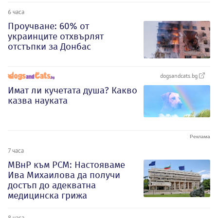
6 часа
Проучване: 60% от
украинците отхвърлят
отстъпки за Донбас
dogsandcats.bg
Имат ли кучетата душа? Какво
казва науката
7 часа
МВнР към РСМ: Настояваме
Ива Михаилова да получи
достъп до адекватна
медицинска грижа
8 часа