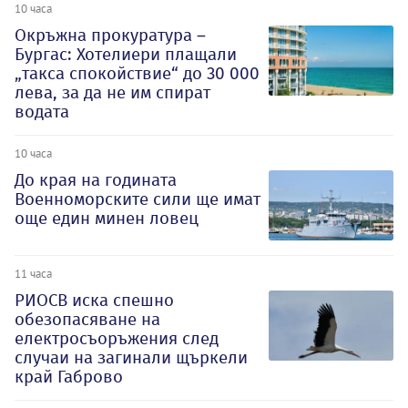
10 часа
Окръжна прокуратура –
Бургас: Хотелиери плащали
„такса спокойствие“ до 30 000
лева, за да не им спират
водата
10 часа
До края на годината
Военноморските сили ще имат
още един минен ловец
11 часа
РИОСВ иска спешно
обезопасяване на
електросъоръжения след
случаи на загинали щъркели
край Габрово