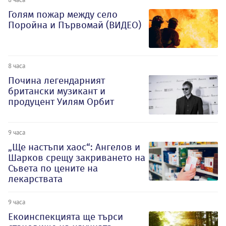
Голям пожар между село
Поройна и Първомай (ВИДЕО)
8 часа
Почина легендарният
британски музикант и
продуцент Уилям Орбит
9 часа
„Ще настъпи хаос“: Ангелов и
Шарков срещу закриването на
Съвета по цените на
лекарствата
9 часа
Екоинспекцията ще търси