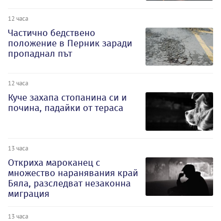
12 часа
Частично бедствено
положение в Перник заради
пропаднал път
12 часа
Куче захапа стопанина си и
почина, падайки от тераса
13 часа
Откриха мароканец с
множество наранявания край
Бяла, разследват незаконна
миграция
13 часа