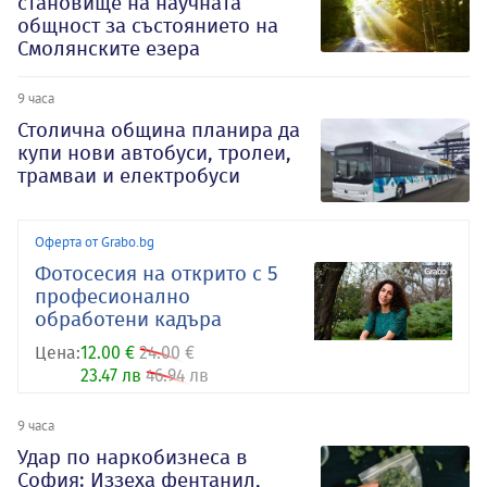
становище на научната
общност за състоянието на
Смолянските езера
9 часа
Столична община планира да
купи нови автобуси, тролеи,
трамваи и електробуси
Оферта от Grabo.bg
Фотосесия на открито с 5
професионално
обработени кадъра
Цена:
12.00 €
24.00 €
23.47 лв
46.94 лв
9 часа
Удар по наркобизнеса в
София: Иззеха фентанил,