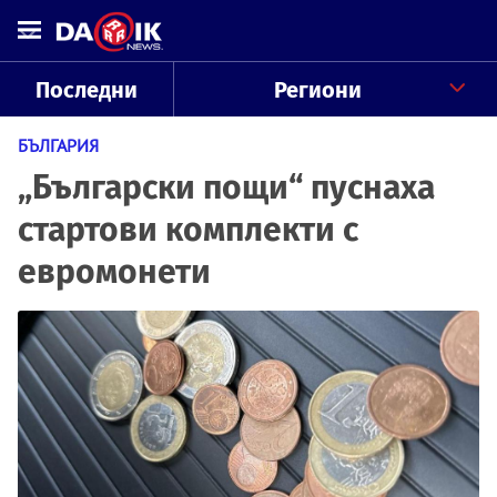
Последни
Региони
БЪЛГАРИЯ
„Български пощи“ пуснаха
стартови комплекти с
евромонети