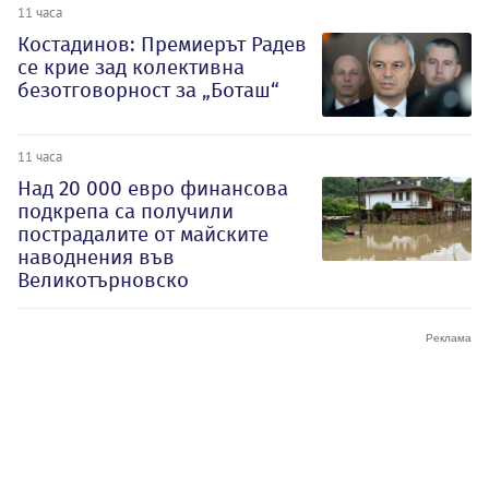
11 часа
Костадинов: Премиерът Радев
се крие зад колективна
безотговорност за „Боташ“
11 часа
Над 20 000 евро финансова
подкрепа са получили
пострадалите от майските
наводнения във
Великотърновско