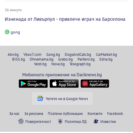
36 минути
Изненада от Ливърпул - привлече играч на Барселона
gong
Abv.bg
Vbox7.com
Gong.bg
DogsAndCats.bg
CarMarket.bg
BISS.bg
Ohnamama.bg
Grabo.bg
Pariteni.bg
Edna.bg
Vesti.bg
Nova.bg
Telegraph.bg
Мобилното приложение на Dariknews.bg
Четете ни в Google News
За нас
За реклама
Платени публикации
Контакти
Facebook
Поверителност
Политика ЛД
Известия