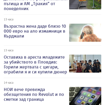
пътища и АМ „Тракия“ от
понеделник
13 часа
Възрастна жена даде близо 10
000 евро на ало измамници в
Кърджали
13 часа
Оставиха в ареста младежите
за убийството в Пловдив:
Горили жертвата с цигари,
ограбили я и си купили дюнер
14 часа
НОИ вече превежда
обезщетения по Revolut и по
сметки зад граница