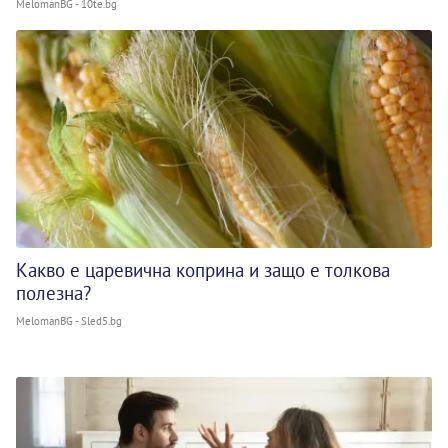
MelomanBG - 10te.bg
Какво е царевична коприна и защо е толкова
полезна?
MelomanBG - Sled5.bg