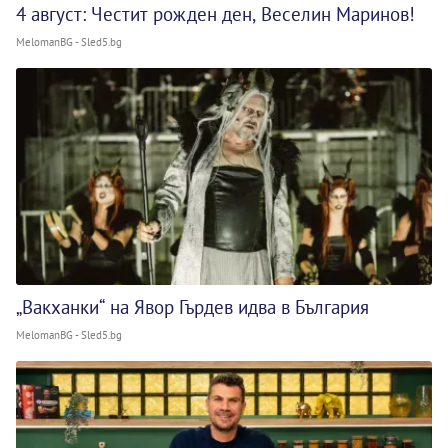
4 август: Честит рожден ден, Веселин Маринов!
MelomanBG - Sled5.bg
„Вакханки“ на Явор Гърдев идва в България
MelomanBG - Sled5.bg