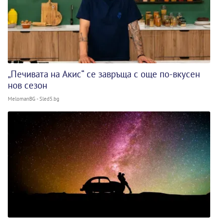
„Печивата на Акис“ се завръща с още по-вкусен
нов сезон
MelomanBG - Sled5.bg