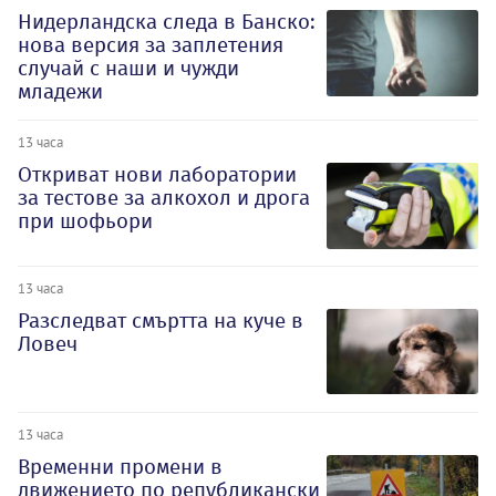
Нидерландска следа в Банско:
нова версия за заплетения
случай с наши и чужди
младежи
13 часа
Откриват нови лаборатории
за тестове за алкохол и дрога
при шофьори
13 часа
Разследват смъртта на куче в
Ловеч
13 часа
Временни промени в
движението по републикански