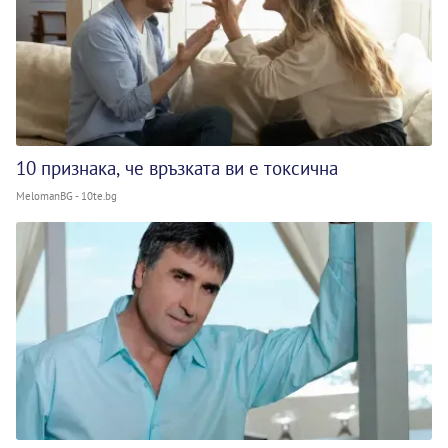
10 признака, че връзката ви е токсична
MelomanBG - 10te.bg