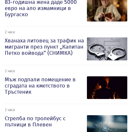
83-годишна жена даде 5000
евро на ало измамници в
Бургаско
2 часа
Хванаха литовец за трафик на
мигранти през пункт „Капитан
Петко войвода“ (СНИМКА)
2 часа
Мъж подпали помещение в
сградата на кметството в
Тръстеник
2 часа
Стрелба по тролейбус с
пътници в Плевен