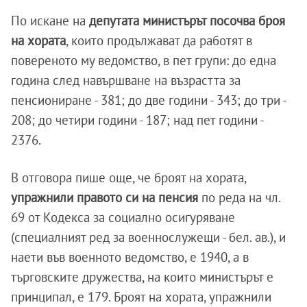
По искане на
депутата министърът посочва броя
на хората
, които продължават да работят в
повереното му ведомство, в пет групи: до една
година след навършване на възрастта за
пенсиониране - 381; до две години - 343; до три -
208; до четири години - 187; над пет години -
2376.
В отговора пише още, че броят на хората,
упражнили правото си на пенсия
по реда на чл.
69 от Кодекса за социално осигуряване
(специалният ред за военнослужещи - бел. ав.), и
наети във военното ведомство, е 1940, а в
търговските дружества, на които министърът е
принципал, е 179. Броят на хората, упражнили