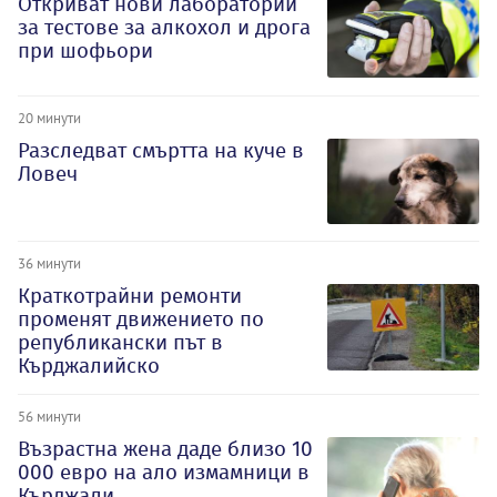
Откриват нови лаборатории
за тестове за алкохол и дрога
при шофьори
20 минути
Разследват смъртта на куче в
Ловеч
36 минути
Краткотрайни ремонти
променят движението по
републикански път в
Кърджалийско
56 минути
Възрастна жена даде близо 10
000 евро на ало измамници в
Кърджали