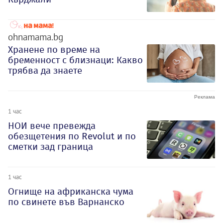
ohnamama.bg
Хранене по време на
бременност с близнаци: Какво
трябва да знаете
1 час
НОИ вече превежда
обезщетения по Revolut и по
сметки зад граница
1 час
Огнище на африканска чума
по свинете във Варнанско