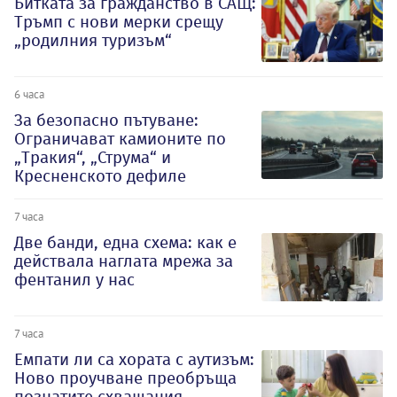
Битката за гражданство в САЩ:
Тръмп с нови мерки срещу
„родилния туризъм“
6 часа
За безопасно пътуване:
Ограничават камионите по
„Тракия“, „Струма“ и
Кресненското дефиле
7 часа
Две банди, една схема: как е
действала наглата мрежа за
фентанил у нас
7 часа
Емпати ли са хората с аутизъм:
Ново проучване преобръща
познатите схващания