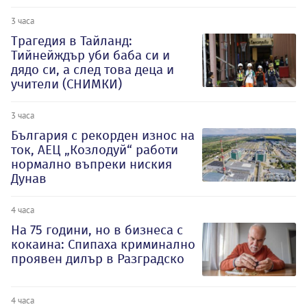
3 часа
Трагедия в Тайланд:
Тийнейждър уби баба си и
дядо си, а след това деца и
учители (СНИМКИ)
3 часа
България с рекорден износ на
ток, АЕЦ „Козлодуй“ работи
нормално въпреки ниския
Дунав
4 часа
На 75 години, но в бизнеса с
кокаина: Спипаха криминално
проявен дилър в Разградско
4 часа