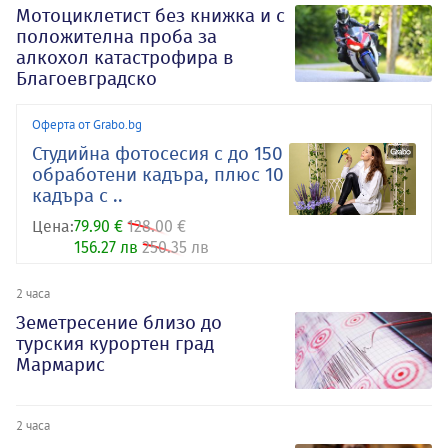
Мотоциклетист без книжка и с
положителна проба за
алкохол катастрофира в
Благоевградско
Оферта от Grabo.bg
Студийна фотосесия с до 150
обработени кадъра, плюс 10
кадъра с ..
Цена:
79.90 €
128.00 €
156.27 лв
250.35 лв
2 часа
Земетресение близо до
турския курортен град
Мармарис
2 часа