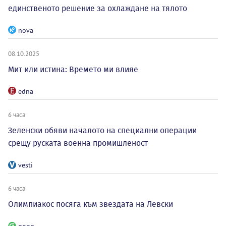
единственото решение за охлаждане на тялото
nova
08.10.2025
Мит или истина: Времето ми влияе
edna
6 часа
Зеленски обяви началото на специални операции
срещу руската военна промишленост
vesti
6 часа
Олимпиакос посяга към звездата на Левски
gong