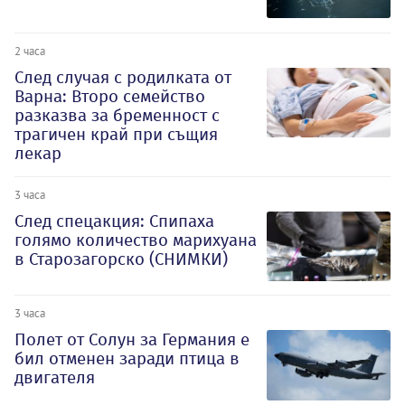
2 часа
След случая с родилката от
Варна: Второ семейство
разказва за бременност с
трагичен край при същия
лекар
3 часа
След спецакция: Спипаха
голямо количество марихуана
в Старозагорско (СНИМКИ)
3 часа
Полет от Солун за Германия е
бил отменен заради птица в
двигателя