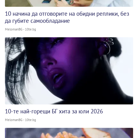
10 начина да отговорите на обидни реплики, без
да губите самообладание
MelomanBG - 10te.bg
10-те най-горещи БГ хита за юли 2026
MelomanBG - 10te.bg