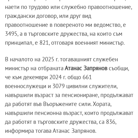
наети по трудово или служебно правоотношение,
граждански договор, или друг вид
правоотношение в повереното ми ведомство, е
3495, а в търговските дружества, на които съм
принципал, е 821, отговаря военният министър.
В началото на 2025 г. тогавашният служебен
министър на отбраната
Атанас Запрянов
съобщи,
че към декември 2024 г. общо 661
военнослужещи и 3079 цивилни служители,
навършили възраст за пенсиониране, продължават
да работят във Въоръжените сили. Хората,
навършили пенсионна възраст, които продължават
да работят в търговските дружества, са 836,
информира тогава Атанас Запрянов.