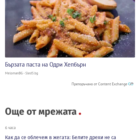
Бързата паста на Одри Хепбърн
MelomanBG - Sled5.bg
Препоръчано от Content Exchange
Още от мрежата
6 часа
Как да се облечем в жегата: Белите дрехи не са