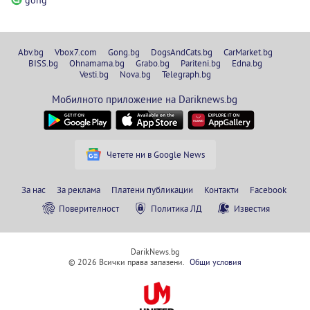
Abv.bg
Vbox7.com
Gong.bg
DogsAndCats.bg
CarMarket.bg
BISS.bg
Ohnamama.bg
Grabo.bg
Pariteni.bg
Edna.bg
Vesti.bg
Nova.bg
Telegraph.bg
Мобилното приложение на Dariknews.bg
Четете ни в Google News
За нас
За реклама
Платени публикации
Контакти
Facebook
Поверителност
Политика ЛД
Известия
DarikNews.bg
© 2026 Всички права запазени.
Общи условия