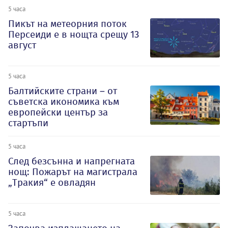
5 часа
Пикът на метеорния поток
Персеиди е в нощта срещу 13
август
5 часа
Балтийските страни – от
съветска икономика към
европейски център за
стартъпи
5 часа
След безсънна и напрегната
нощ: Пожарът на магистрала
„Тракия“ е овладян
5 часа