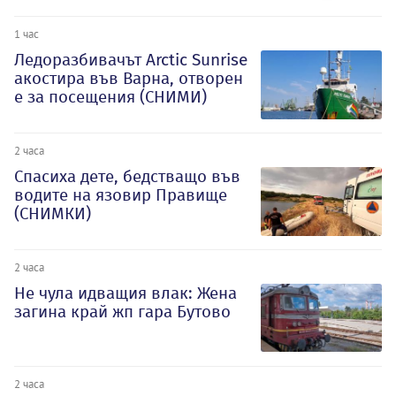
1 час
Ледоразбивачът Arctic Sunrise
акостира във Варна, отворен
е за посещения (СНИМИ)
2 часа
Спасиха дете, бедстващо във
водите на язовир Правище
(СНИМКИ)
2 часа
Не чула идващия влак: Жена
загина край жп гара Бутово
2 часа