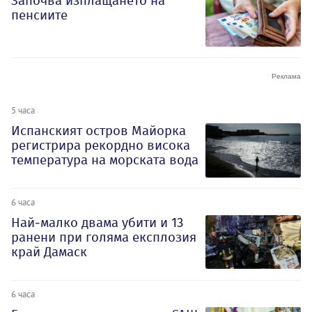
Започва изплащането на
пенсиите
5 часа
Испанският остров Майорка
регистрира рекордно висока
температура на морската вода
6 часа
Най-малко двама убити и 13
ранени при голяма експлозия
край Дамаск
6 часа