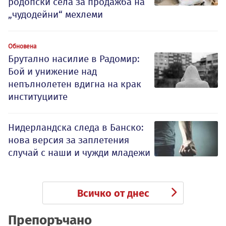
родопски села за продажба на
„чудодейни“ мехлеми
Обновена
Брутално насилие в Радомир:
Бой и унижение над
непълнолетен вдигна на крак
институциите
Нидерландска следа в Банско:
нова версия за заплетения
случай с наши и чужди младежи
Всичко от днес
Препоръчано