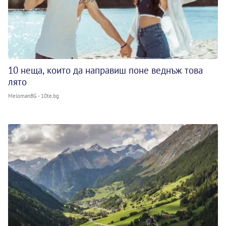
10 неща, които да направиш поне веднъж това
лято
MelomanBG - 10te.bg