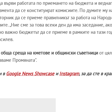
да върви работата по приемането на бюджета и ведна
амента да се конституират комисиите. По думите му н
торник да се приеме правилникът за работа на Народ
ите. „Ние сме за това всеки ден да има заседание, ак
но важно бюджетът да се приеме в рамките на тази го
асилев.
обща среща на кметове и общински съветници
от цял
жаваме Промяната".
и в
Google News Showcase
и
Instagram
, за да сте в кр