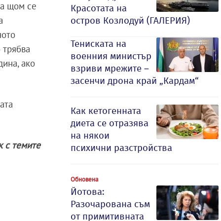
га щом се
Красотата на
а
остров Козлодуй (ГАЛЕРИЯ)
ното
Тениската на
о трябва
военния министър
дина, ако
взриви мрежите –
засенчи дрона край „Кардам“
ата
Как кетогенната
диета се отразява
на някои
ак с темите
психични разстройства
Обновена
Йотова:
Разочарована съм
от примитивната