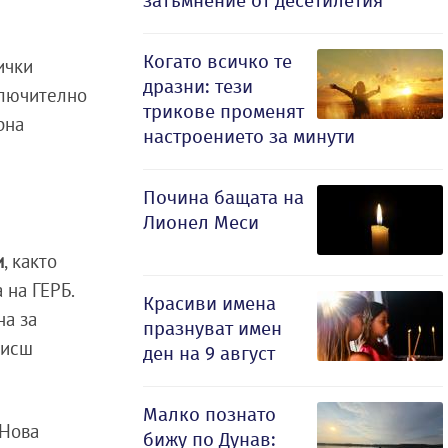
затъмнение от десетилетия
Когато всичко те
ички
дразни: тези
ключително
трикове променят
рна
настроението за минути
Почина бащата на
Лионел Меси
и
, както
 на ГЕРБ.
Красиви имена
на за
празнуват имен
Висш
ден на 9 август
Малко познато
 Нова
бижу по Дунав: