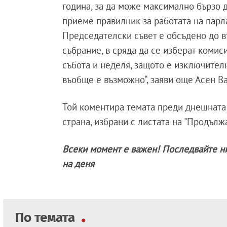
година, за да може максимално бързо 
приеме правилник за работата на парл
Председателски съвет е обсъдено до в
събрание, в сряда да се изберат комиси
събота и неделя, защото е изключител
въобще е възможно“, заяви още Асен В
Той коментира темата преди днешната
страна, избрани с листата на "Продъл
Всеки момент е важен! Последвайте н
на деня
По темата