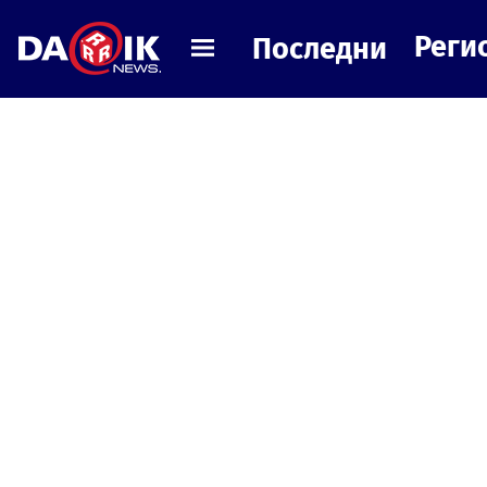
Реги
Последни