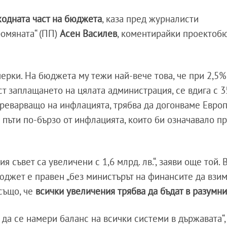
ходната част на бюджета
, каза пред журналисти
омяната“ (ПП)
Асен Василев
, коментирайки проектоб
ерки. На бюджета му тежи най-вече това, че при 2,5%
ст заплащането на цялата администрация, се вдига с 3
преварващо на инфлацията, трябва да догонваме Европ
4 пъти по-бързо от инфлацията, които би означавало 
 съвет са увеличени с 1,6 млрд. лв.“, заяви още той. 
бюджет е правен „без министърът на финансите да взи
също, че
всички увеличения трябва да бъдат в разумн
 да се намери баланс на всички системи в държавата“,