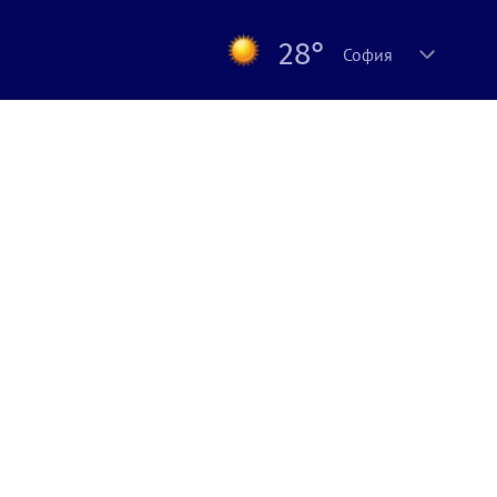
28°
София