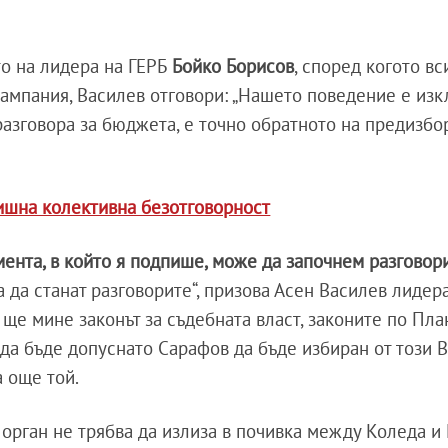
то на лидера на ГЕРБ
Бойко Борисов
, според когото вс
кампания, Василев отговори: „Нашето поведение е из
разговора за бюджета, е точно обратното на предизбо
ишна колективна безотговорност
мента, в който я подпише, може да започнем разговор
а да станат разговорите“, призова Асен Василев лидера
ще мине законът за съдебната власт, законите по Пла
 да бъде допуснато Сарафов да бъде избиран от този 
а още той.
орган не трябва да излиза в почивка между Коледа и