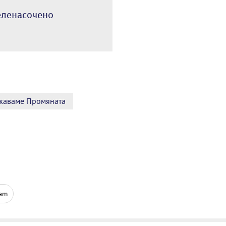
целенасочено
жаваме Промяната
ram