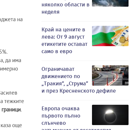
няколко области в
неделя
юджета на
Край на цените в
лева: От 9 август
етикетите остават
само в евро
5%.
а, да има
примерно
Ограничават
движението по
„Тракия“, „Струма“
и през Кресненското дефиле
Василев
ма тежките
Европа очаква
и граници
.
първото пълно
слънчево
 каза още