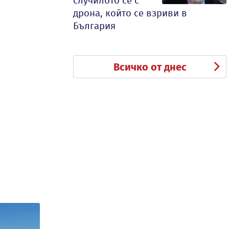
случилото се с
дрона, който се взриви в
България
Всичко от днес