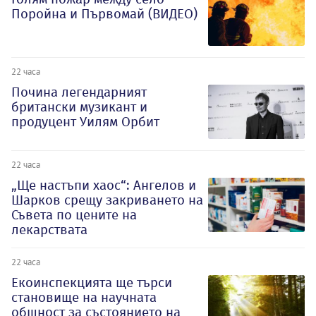
Поройна и Първомай (ВИДЕО)
22 часа
Почина легендарният
британски музикант и
продуцент Уилям Орбит
22 часа
„Ще настъпи хаос“: Ангелов и
Шарков срещу закриването на
Съвета по цените на
лекарствата
22 часа
Екоинспекцията ще търси
становище на научната
общност за състоянието на