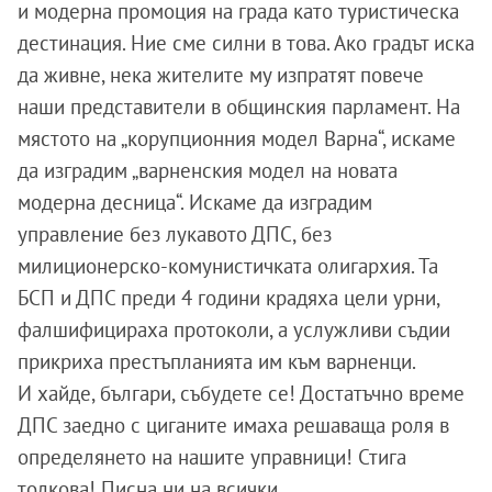
и модерна промоция на града като туристическа
дестинация. Ние сме силни в това. Ако градът иска
да живне, нека жителите му изпратят повече
наши представители в общинския парламент. На
мястото на „корупционния модел Варна“, искаме
да изградим „варненския модел на новата
модерна десница“. Искаме да изградим
управление без лукавото ДПС, без
милиционерско-комунистичката олигархия. Та
БСП и ДПС преди 4 години крадяха цели урни,
фалшифицираха протоколи, а услужливи съдии
прикриха престъпланията им към варненци.
И хайде, българи, събудете се! Достатъчно време
ДПС заедно с циганите имаха решаваща роля в
определянето на нашите управници! Стига
толкова! Писна ни на всички.