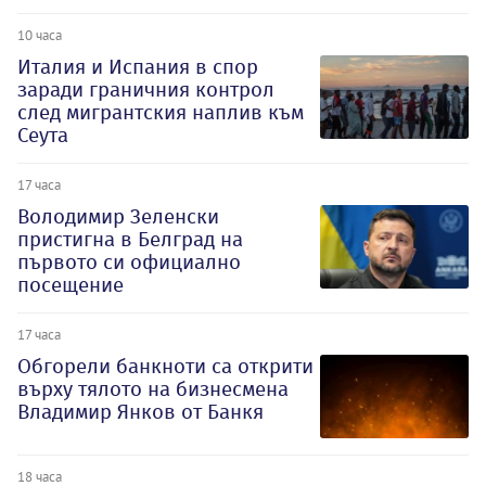
10 часа
Италия и Испания в спор
заради граничния контрол
след мигрантския наплив към
Сеута
17 часа
Володимир Зеленски
пристигна в Белград на
първото си официално
посещение
17 часа
Обгорели банкноти са открити
върху тялото на бизнесмена
Владимир Янков от Банкя
18 часа