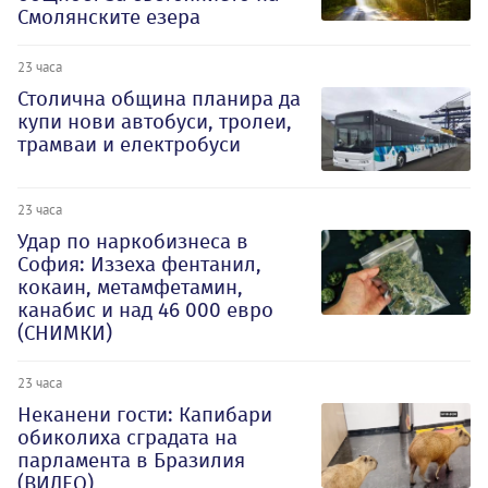
Смолянските езера
23 часа
Столична община планира да
купи нови автобуси, тролеи,
трамваи и електробуси
23 часа
Удар по наркобизнеса в
София: Иззеха фентанил,
кокаин, метамфетамин,
канабис и над 46 000 евро
(СНИМКИ)
23 часа
Неканени гости: Капибари
обиколиха сградата на
парламента в Бразилия
(ВИДЕО)