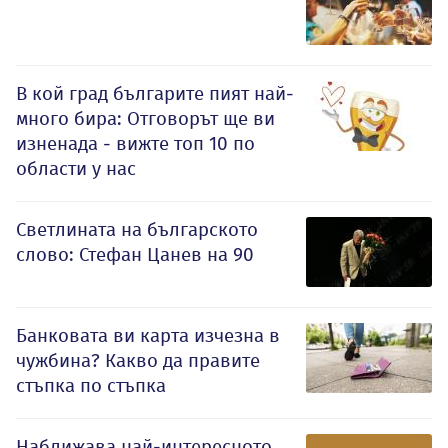
В кой град българите пият най-
много бира: Отговорът ще ви
изненада - вижте топ 10 по
области у нас
Светлината на българското
слово: Стефан Цанев на 90
Банковата ви карта изчезна в
чужбина? Какво да правите
стъпка по стъпка
Наближава най-интересното