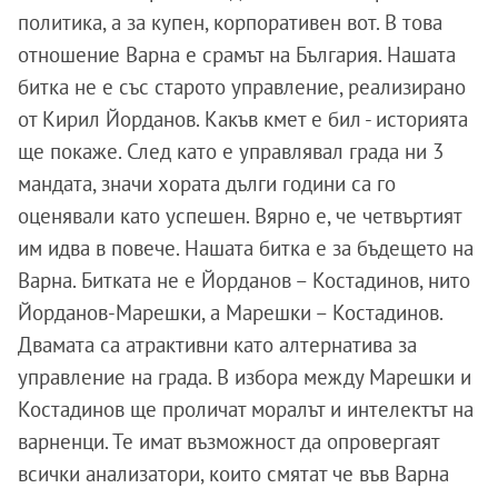
политика, а за купен, корпоративен вот. В това
отношение Варна е срамът на България. Нашата
битка не е със старото управление, реализирано
от Кирил Йорданов. Какъв кмет е бил - историята
ще покаже. След като е управлявал града ни 3
мандата, значи хората дълги години са го
оценявали като успешен. Вярно е, че четвъртият
им идва в повече. Нашата битка е за бъдещето на
Варна. Битката не е Йорданов – Костадинов, нито
Йорданов-Марешки, а Марешки – Костадинов.
Двамата са атрактивни като алтернатива за
управление на града. В избора между Марешки и
Костадинов ще проличат моралът и интелектът на
варненци. Те имат възможност да опровергаят
всички анализатори, които смятат че във Варна