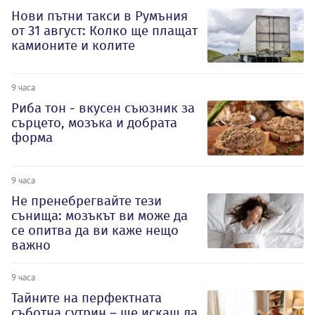
Нови пътни такси в Румъния
от 31 август: Колко ще плащат
камионите и колите
9 часа
Риба тон - вкусен съюзник за
сърцето, мозъка и добрата
форма
9 часа
Не пренебрегвайте тези
сънища: мозъкът ви може да
се опитва да ви каже нещо
важно
9 часа
Тайните на перфектната
съботна сутрин – ще искаш да