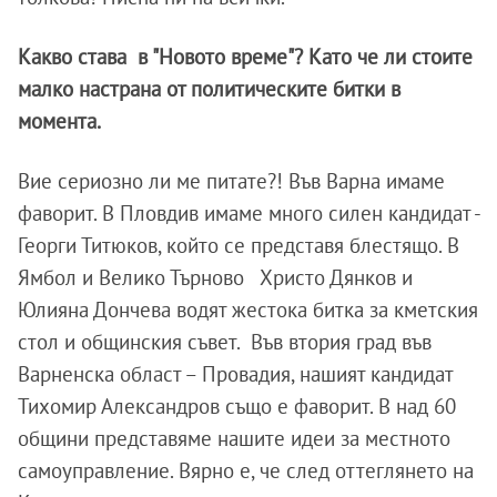
Какво става в "Новото време"? Като че ли стоите
малко настрана от политическите битки в
момента.
Вие сериозно ли ме питате?! Във Варна имаме
фаворит. В Пловдив имаме много силен кандидат -
Георги Титюков, който се представя блестящо. В
Ямбол и Велико Търново Христо Дянков и
Юлияна Дончева водят жестока битка за кметския
стол и общинския съвет. Във втория град във
Варненска област – Провадия, нашият кандидат
Тихомир Александров също е фаворит. В над 60
общини представяме нашите идеи за местното
самоуправление. Вярно е, че след оттеглянето на