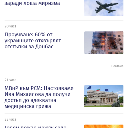
заради лоша миризма
20 часа
Проучване: 60% от
украинците отхвърлят
отстъпки за Донбас
21 часа
МВнР към РСМ: Настояваме
Ива Михаилова да получи
достъп до адекватна
медицинска грижа
22 часа
Голям пожар между село