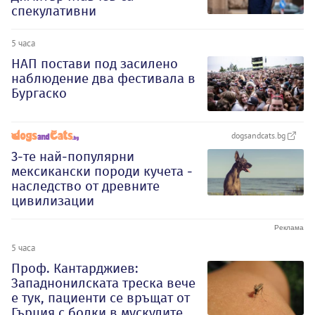
спекулативни
5 часа
НАП постави под засилено
наблюдение два фестивала в
Бургаско
dogsandcats.bg
3-те най-популярни
мексикански породи кучета -
наследство от древните
цивилизации
5 часа
Проф. Кантарджиев:
Западнонилската треска вече
е тук, пациенти се връщат от
Гърция с болки в мускулите