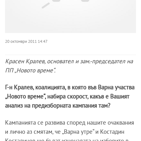
20 октомври 2011 14:47
Красен Кралев, основател и зам.-председател на
ПП „Новото време“.
Г-н Кралев, коалицията, в която във Варна участва
„Новото време“, набира скорост, какъв е Вашият
анализ на предизборната кампания там?
Кампанията се развива според нашите очаквания
и лично аз смятам, че „Варна утре“ и Костадин
Костадинов ще бъдат изненадата на изборите в