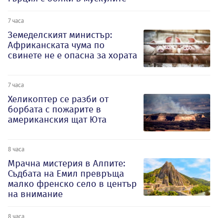
7 часа
Земеделският министър:
Африканската чума по
свинете не е опасна за хората
7 часа
Хеликоптер се разби от
борбата с пожарите в
американския щат Юта
8 часа
Мрачна мистерия в Алпите:
Съдбата на Емил превръща
малко френско село в център
на внимание
8 часа