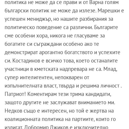
политика не може да се прави и от Варна голям
български политик не може да излезе. Марешки е
успешен мениджър, но нашите разбирания за
политическо поведение са различни. Българите
сме особени хора, никога не гласуваме за
богатите си съграждани особено ако те
демонстрират арогантно богатството и успехите
си. Костадинов е всичко това, което останалите
участници в кметската надпревара не са. Млад,
супер интелигентен, непокварен от
изпълнителната власт, твърда и решима личност .
Патриот! Коментирам тези трима кандидати,
защото другите не заслужават вниманието ми.
Недков също е интересен, но той е жертва на
коалиционната политика на партиите, които го
издигат. Добромир Джиков е изключително