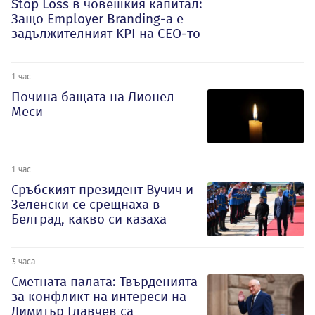
Stop Loss в човешкия капитал:
Защо Employer Branding-а е
задължителният KPI на CEO-то
1 час
Почина бащата на Лионел
Меси
1 час
Сръбският президент Вучич и
Зеленски се срещнаха в
Белград, какво си казаха
3 часа
Сметната палата: Твърденията
за конфликт на интереси на
Димитър Главчев са