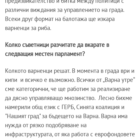
предизвикателство и битка между политици с
различни виждания за управлението на града.
Всеки друг формат на балотажа ще изкара
варненци за риба.
Колко съветници разчитате да вкарате в
следващия местен парламент?
Колкото варненци решат. В момента в града ври и
кипи и всичко е възможно. Всички от „Варна утре“
сме категорични, че ще работим за реализиране
да дясно управляващо мнозинство. Лесно бихме
намерили общ език с ГЕРБ, Синята коалиция и
"Нашият град" за бъдещето на Варна. Варна има
нужда от рязко подобряване на
инфраструктурата, от яка работа с еврофондовете