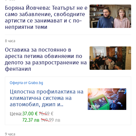
Боряна Йовчева: Театърът не е
само забавление, свободните
артисти се занимават и с по-
неприятни теми
8 часа
Оставиха за постоянно в
ареста петима обвиняеми по
делото за разпространение на
фентанил
Оферта от Grabo.bg
Цялостна профилактика на
климатична система на
автомобил, джип и..
Цена:
37.00 €
76.69 €
72.37 лв
149.99 лв
9 часа