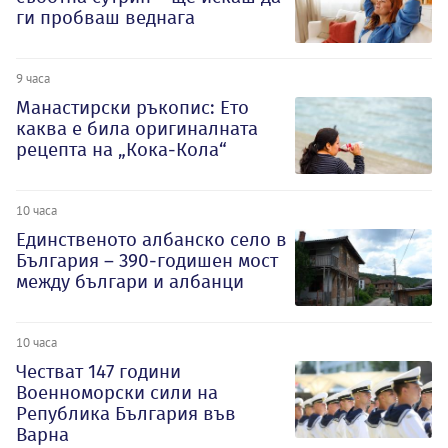
ги пробваш веднага
9 часа
Манастирски ръкопис: Ето
каква е била оригиналната
рецепта на „Кока-Кола“
10 часа
Единственото албанско село в
България – 390-годишен мост
между българи и албанци
10 часа
Честват 147 години
Военноморски сили на
Република България във
Варна