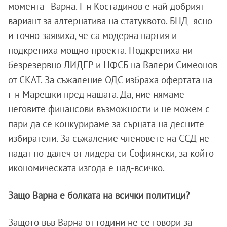
момента - Варна. Г-н Костадинов е най-добрият
вариант за алтернатива на статуквото. БНД ясно
и точно заявиха, че са модерна партия и
подкрепиха мощно проекта. Подкрепиха ни
безрезервно ЛИДЕР и НФСБ на Валери Симеонов
от СКАТ. За съжаление ОДС избраха офертата на
г-н Марешки пред нашата. Да, ние нямаме
неговите финансови възможности и не можем с
пари да се конкурираме за сърцата на десните
избиратели. За съжаление членовете на ССД не
падат по-далеч от лидера си Софиянски, за който
икономическата изгода е над-всичко.
Защо Варна е болката на всички политици?
Защото във Варна от години не се говори за