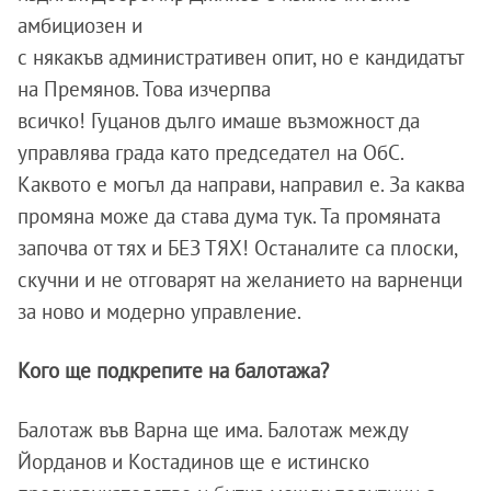
амбициозен и
с някакъв административен опит, но е кандидатът
на Премянов. Това изчерпва
всичко! Гуцанов дълго имаше възможност да
управлява града като председател на ОбС.
Каквото е могъл да направи, направил е. За каква
промяна може да става дума тук. Та промяната
започва от тях и БЕЗ ТЯХ! Останалите са плоски,
скучни и не отговарят на желанието на варненци
за ново и модерно управление.
Кого ще подкрепите на балотажа?
Балотаж във Варна ще има. Балотаж между
Йорданов и Костадинов ще е истинско