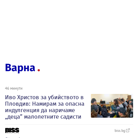
Варна
46 минути
Иво Христов за убийството в
Пловдив: Намирам за опасна
индулгенция да наричаме
„деца” малолетните садисти
biss.bg